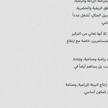
مرحلة الزراعة والرعاية،
طق الريفية والحضرية،
لبطالة. مزرعة فطر زرشيك (Zerchik Mushroom Farm) على سبيل المثال، تُشغل عدداً
يشي.
ا أنها تعاني من التركيز
لمستثمرين، خاصة مع ارتفاع
راعية وصناعية، وإعادة
سب، بل يساهم أيضاً في
تاج البيئة الزراعية، وصناعة
طر كمكون أساسي.