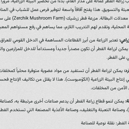
زراعة الفطر عمالة على مدار العام، بدءاً من تحضير البيئة الزراعية، مروراً ب
تعبئة والتسويق. هذا يفتح آفاقاً واسعة لتوفير فرص عمل للشباب في المنا
والمساهمة في خفض معدلات ا
ملة المحلية، وتقدم لهم التدريب اللازم، مما يساهم في رفع مستواهم المع
راعي:
تعتبر الزراعة من أبرز القطاعات المساهمة في الدخل القومي للعراق، إل
مكن لزراعة الفطر أن تكون مصدراً جديداً ومستداماً للدخل للمزارعين وا
 على الفطر.
د:
يمكن لزراعة الفطر أن تستفيد من مواد عضوية متوفرة محلياً كمخلفات ز
إنتاج البيئة الزراعية (الكَوْمبوست). هذا لا يقلل من تكاليف الإنتاج فح
 الآمن من المخلفات.
:
يمكن لنمو قطاع زراعة الفطر أن يدعم صناعات أخرى مرتبطة به، كصناعة إن
ت)، وصناعة التعبئة والتغليف، وصناعة الأغذية المصنعة التي تستخدم الف
الفطر: نقلة نوعية للصناعة