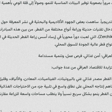
روراً بصعوبة توفير البيئات المناسبة للنمو، وصولاً إلى قلة الوعي بأهمي
تدريجياً. ساهمت بعض الجهود الأكاديمية والبحثية في نشر المعرفة حول ط
ال تقنيات حديثة وزراعة أنواع مختلفة من الفطر. من بين هذه المبادرات 
زرشيك (Zerchik Mushroom Farm)، التي لعبت دوراً محورياً في إرساء أسس زراعة الفطر الحدي
ع فطر عالية الجودة للسوق المحلي.
العراقي: أمن غذائي، فرص عمل، وتنمية مستدامة
ايدة للاقتصاد العراقي من عدة جوانب:
لفطر مصدر غذائي غني بالبروتينات، الفيتامينات، المعادن، والألياف، وقليل
م إنتاجه المحلي على نطاق واسع في تلبية جزء من الاحتياجات الغذائية 
ن الفطر ينمو بشكل سريع نسبياً ولا يتطلب مساحات واسعة للزراعة مقارن