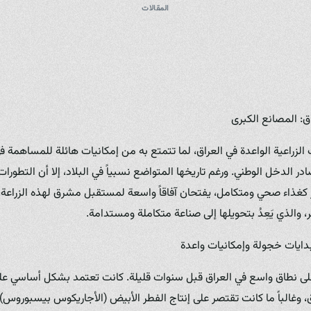
المقالات
ق: المصانع الكبرى
ت الزراعية الواعدة في العراق، لما تتمتع به من إمكانيات هائلة للمساهمة 
 الدخل الوطني. ورغم تاريخها المتواضع نسبياً في البلاد، إلا أن التطورات
طر كغذاء صحي ومتكامل، يفتحان آفاقاً واسعة لمستقبل مشرق لهذه الزراع
، والذي يَعِدُ بتحويلها إلى صناعة متكاملة ومستدامة.
 بدايات خجولة وإمكانيات واعدة
على نطاق واسع في العراق قبل سنوات قليلة. كانت تعتمد بشكل أساسي على
 وغالباً ما كانت تقتصر على إنتاج الفطر الأبيض (الأجاريكوس بيسبوروس). 