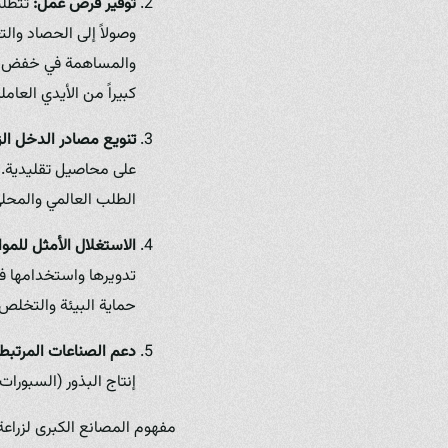
توفير فرص عمل:
تتطلب 
وصولاً إلى الحصاد وال
كبيراً من الأيدي العا
تنويع مصادر الدخل الز
على محاصيل تقليدية. ي
الطلب العالمي والمحلي
الاستغلال الأمثل للموار
تدويرها واستخدامها في 
حماية البيئة والتخلص
دعم الصناعات المرتبطة
إنتاج البذور (السبورا
مفهوم المصانع الكبرى لزراعة 