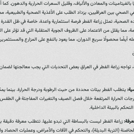
يًا بالفيتامينات والمعادن والألياف، وقليل السعرات الحرارية والدهون. كما أن
وعي الصحي بين العراقيين، يزداد الطلب على الأغذية الصحية والطبيعية، م
ئده الصحية، تمثل زراعة الفطر فرصة استثمارية واعدة، خاصة في ظل القدرة
ما يقلل من الاعتماد على الظروف الجوية المتقلبة التي قد تؤثر على الزر
ه أيضًا محصولًا سريع الدوران، مما يعود بالنفع على المزارع والمستثمرين
 تواجه زراعة الفطر في العراق بعض التحديات التي يجب معالجتها لضمان 
ية:
يتطلب الفطر بيئات محددة من حيث الرطوبة ودرجة الحرارة. بينما ي
درجات الحرارة المرتفعة خلال فصل الصيف والتغيرات المفاجئة في الطقس قد 
لتحكم بالبيئة الداخلية.
عرفة:
زراعة الفطر ليست بالبساطة التي تبدو عليها. تتطلب معرفة دقيقة بأنو
حاضنة (التربة البديلة)، والتحكم في الآفات والأمراض، وعمليات الحصاد وال