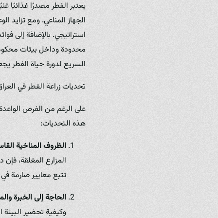
يعتبر الفطر مصدرًا غذائيًا غن
الجهاز المناعي. ومع تزايد ال
استراتيجي. بالإضافة إلى فوا
محدودة وداخل بيئات محكومة، م
السريع لدورة حياة الفطر يجعل
تحديات زراعة الفطر في العراق
على الرغم من الفرص الواعدة،
هذه التحديات:
الظروف المناخية القاس
المزارع المغلقة، فإن 
تتبع معايير صارمة في ا
الحاجة إلى الخبرة والم
وكيفية تحضير البيئة ال