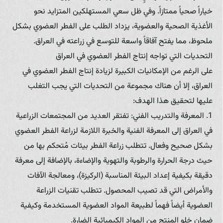
خياراً صحياً ممتازاً. وفي ظل سعي المستهلكين المتزايد نحو
الأغذية الصحية والعضوية، يزداد الطلب على الفطر العضوي بشكل
ملحوظ، مما يفتح آفاقاً واسعة للتوسع في زراعته في العراق.
التحديات التي تواجه إنتاج الفطر العضوي في العراق
على الرغم من الإمكانيات الكبيرة لزيادة إنتاج الفطر العضوي في
العراق، إلا أن هناك مجموعة من التحديات التي يجب التغلب
عليها لتحقيق هذا الهدف:
1. المعرفة والتدريب الفني: تفتقر العديد من المجتمعات الزراعية
في العراق إلى المعرفة الفنية والخبرة اللازمة لزراعة الفطر العضوي
بشكل صحيح وفعال. تتطلب زراعة الفطر بيئات مُتحكم بها من
حيث درجة الحرارة والرطوبة والتهوية والإضاءة، بالإضافة إلى معرفة
دقيقة بكيفية إعداد البيئة المناسبة (الركيزة)، ومعالجة الآفات
والأمراض التي قد تصيب المحصول. تتطلب تقنيات الزراعة
العضوية أيضاً فهماً لطبيعة المواد العضوية المستخدمة وكيفية
ضمان خلو المنتج من المواد الكيميائية الضارة.