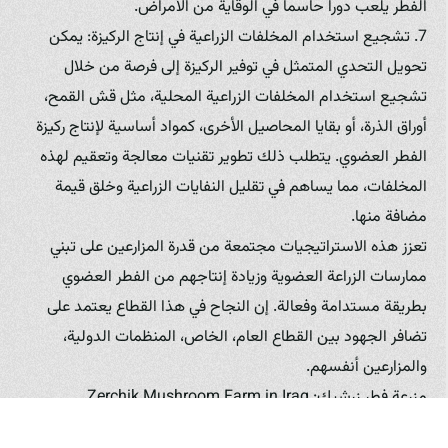
الفطر يلعب دوراً حاسماً في الوقاية من الأمراض.
7. تشجيع استخدام المخلفات الزراعية في إنتاج الركيزة: يمكن
تحويل التحدي المتمثل في توفير الركيزة إلى فرصة من خلال
تشجيع استخدام المخلفات الزراعية المحلية، مثل قش القمح،
أوراق الذرة، أو بقايا المحاصيل الأخرى، كمواد أساسية لإنتاج ركيزة
الفطر العضوي. يتطلب ذلك تطوير تقنيات معالجة وتعقيم لهذه
المخلفات، مما يساهم في تقليل النفايات الزراعية وخلق قيمة
مضافة منها.
تعزز هذه الاستراتيجيات مجتمعة من قدرة المزارعين على تبني
ممارسات الزراعة العضوية وزيادة إنتاجهم من الفطر العضوي
بطريقة مستدامة وفعالة. إن النجاح في هذا القطاع يعتمد على
تضافر الجهود بين القطاع العام، الخاص، المنظمات الدولية،
والمزارعين أنفسهم.
مزرعة فطر زرشيك: Zerchik Mushroom Farm in Iraq
في خضم السعي لتعزيز إنتاج الفطر العضوي في العراق، تبرز