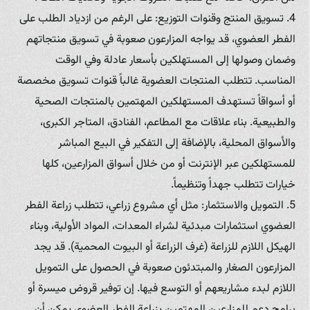
4. تسويق المنتج وقنوات التوزيع: على الرغم من ازدياد الطلب على
الفطر العضوي، قد يواجه المزارعون صعوبة في تسويق منتجاتهم
وضمان وصولها إلى المستهلكين بأسعار عادلة وفي الوقت
المناسب. تتطلب المنتجات العضوية غالباً قنوات تسويق مخصصة
أو أسواقاً تستهدف المستهلكين المهتمين بالمنتجات الصحية
والطبيعية. بناء علاقات مع المطاعم، الفنادق، المتاجر الكبرى،
والأسواق المحلية، بالإضافة إلى التفكير في البيع المباشر
للمستهلكين عبر الإنترنت أو من خلال أسواق المزارعين، كلها
خيارات تتطلب جهداً وتنظيماً.
5. التمويل والاستثمار: مثل أي مشروع زراعي، تتطلب زراعة الفطر
العضوي استثمارات مبدئية لشراء المعدات، المواد الأولية، وبناء
الهيكل اللازم للزراعة (غرف الزراعة أو البيوت المحمية). قد يجد
المزارعون الصغار والمبتدئون صعوبة في الحصول على التمويل
اللازم لبدء مشاريعهم أو التوسع فيها. إن توفير قروض ميسرة أو
برامج دعم للمزارعين المهتمين بزراعة الفطر العضوي يمكن أن