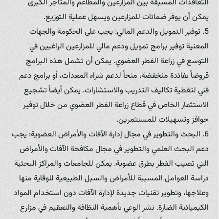
التعاقدات المسبقة بين المزارعين والمطاعم والمتاجر الكبرى
يمكن أن يوفر ضمانات للمزارعين ويسهل عملية التوزيع.
5. توفير التمويل والدعم المالي: يجب على الحكومة والجهات
المعنية توفير برامج تمويل ودعم مالي للمزارعين الراغبين في
التوسع في زراعة الفطر العضوي. يمكن أن تشمل هذه البرامج
قروضاً بفائدة منخفضة، منحاً لدعم شراء المعدات، أو برامج دعم
فني لتغطية تكاليف التدريب والاستشارات. يمكن أيضاً تشجيع
الاستثمار الخاص في قطاع زراعة الفطر العضوي من خلال توفير
حوافز وتسهيلات للمستثمرين.
6. البحث والتطوير في مجال إدارة الآفات والأمراض العضوية: يجب
دعم البحث العلمي والتطوير في مجال مكافحة الآفات والأمراض
التي تصيب الفطر بطرق عضوية. يمكن للجامعات والمراكز البحثية
دراسة العوامل المسببة للأمراض والسبل الطبيعية للوقاية منها
وعلاجها، وتطوير تقنيات جديدة لإدارة الآفات دون استخدام المواد
الكيميائية الضارة. نشر الوعي بأهمية النظافة والتعقيم في مزارع