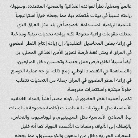
عالمياً ومحلياً، نظراً لفوائده الغذائية والصحية المتعددة، وسهولة
زراعته نسبياً في بيئات مُتحكم بها، مما يجعله خياراً استراتيجياً
للتنمية الزراعية المستدامة، خصوصاً في بلد مثل العراق الذي
يمتلك مقومات زراعية متنوعة لكنه يواجه تحديات بيئية ومناخية
في زراعة بعض المحاصيل التقليدية. إن زيادة إنتاج الفطر العضوي
في العراق لا يمثل فقط فرصة لتعزيز الأمن الغذائي المحلي، بل
أيضاً سبيلاً لخلق فرص عمل جديدة وتحسين دخل المزارعين،
والمساهمة في الاقتصاد الوطني. ومع ذلك، تواجه عملية التوسع
في زراعة الفطر العضوي في العراق جملة من التحديات تتطلب
حلولاً مبتكرة واستثمارات مدروسة.
تكمن أهمية الفطر العضوي في كونه مصدراً غنياً بالمواد الغذائية
الأساسية مثل البروتينات، الفيتامينات (خاصة مجموعة فيتامينات
ب)، المعادن الأساسية مثل السيلينيوم، والبوتاسيوم، والنحاس،
بالإضافة إلى الألياف ومضادات الأكسدة القوية. كما أنه قليل
السعرات الحرارية وخالٍ من الدهون والكوليسترول، مما يجعله