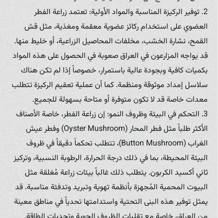
2. توفير الركيزة المناسبة والمواد الأولية: تعتمد زراعة الفطر
العضوي على استخدام ركائز عضوية معقمة ومغذية، مثل قش
القمح، نشارة الخشب، مخلفات المحاصيل الزراعية، أو خليط منها.
قد يواجه المزارعون في العراق صعوبة في الحصول على هذه المواد
بكميات كافية وبجودة عالية باستمرار، خصوصاً إذا لم تكن هناك
سلاسل إمداد موثوقة ومنظمة. كما أن عملية تعقيم الركيزة تتطلب
معدات خاصة قد لا تكون متوفرة أو متاحة بسهولة للجميع.
3. التحكم في البيئة وظروف النمو: إن زراعة الفطر، خاصة الأصناف
الأكثر طلباً مثل فطر المحار (Oyster Mushroom) وفطر عيش
الغراب (Button Mushroom)، تتطلب تحكماً دقيقاً في ظروف
البيئة المحيطة، بما في ذلك درجة الحرارة، الرطوبة النسبية، وتركيز
ثاني أكسيد الكربون. يتطلب ذلك غالباً بيئات زراعة مُغلقة مثل
البيوت المحمية المُجهزة بأنظمة تهوية وتبريد وتدفئة مناسبة. قد
يمثل توفير هذه البنى التحتية واستدامتها تحدياً في مناطق معينة
من العراق، خاصة مع تقلبات الظروف الجوية وتحديات الطاقة.