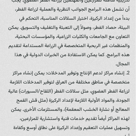
تدريبية شاملة للمزارعين والمهتمين بزراعة الفطر العضوي. يجب
أن تشمل هذه البرامج الجوانب النظرية والعملية لزراعة الفطر،
بدءاً من إعداد الركيزة، اختيار السلالات المناسبة، التحكم في
البيئة، حصاد الفطر، وصولاً إلى التعبئة والتغليف والتسويق. يمكن
التعاون مع الجامعات والكليات الزراعية، والمؤسسات البحثية،
والمنظمات غير الربحية المتخصصة في الزراعة المستدامة لتقديم
هذه البرامج. كما يمكن الاستفادة من الخبرات الدولية في هذا
المجال.
2. إنشاء مراكز لدعم الإنتاج وتوفير المدخلات: يمكن إنشاء مراكز
متخصصة في مناطق مختلفة من العراق لتوفير المدخلات اللازمة
لزراعة الفطر العضوي، مثل سلالات الفطر (اللقاح/السبورات) عالية
الجودة، والمواد الأولية اللازمة لإعداد الركيزة (مثل قش القمح
المعالج أو نشارة الخشب المعقمة)، والمستلزمات الأخرى. يمكن
لهذه المراكز أيضاً تقديم خدمات فنية واستشارية للمزارعين،
وتسهيل عمليات التعقيم وإعداد الركيزة على نطاق أوسع وكفاءة