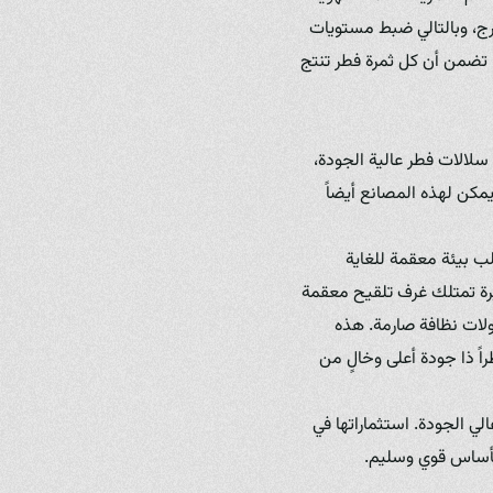
رج، وبالتالي ضبط مستويات
 تضمن أن كل ثمرة فطر تنتج
سلالات فطر عالية الجودة،
يمكن لهذه المصانع أيضاً
I)، وهي زراعة الفطريات الأم (Spawn) في الوسط الزراعي (Substrate)، تتطلب بيئة معقمة للغاية
بيرة تمتلك غرف تلقيح معقمة
 إلى بروتوكولات نظافة صارمة. هذه
ً ذا جودة أعلى وخالٍ من
ي الجودة. استثماراتها في
بأساس قوي وسليم.