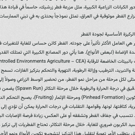
 الكيانات الزراعية الكبيرة، مثل مزرعة فطر زرشيك، حاسماً في قيادة هذا 
زارع الفطر موثوقية في العراق، تمثل نموذجاً يحتذى به في تبني الممارسا
ر هي العامل الأكثر تأثيراً على جودته. الفطر كائن حساس للغاية للتغيرات في
دة الإضاءة (لبعض الأنواع). هنا يأتي دور المصانع الكبيرة التي تمتلك القد
والتبريد، الترطيب وإزالة الرطوبة، التهوية والتحكم بتركيز الغازات، تسمح ل
لى لكل مرحلة من مراحل نمو الفطر، من تحضير الوسط الزراعي وصولاً إلى
على سبيل المثال، التحكم الدقيق ف
داخل الوسط. وفي مرحلة التكوين (Pinhead Formation
ة، كثافتها، لونها، وقوامها. التقلبات في درجات الحرارة يمكن أن تؤدي إ
قد تتسبب في جفاف الفطر وتشققه أو على العكس، زيادة فرصة الإصابات البك
سيد الكربون ضروري للغاية. خلال مرحلة التكاثر، تحتاج الفطريات إلى تركيز
ار، يتطلب الأمر تهوية لتقليل هذا التركيز لتشجيع تكوين الأبواغ ونمو الأج