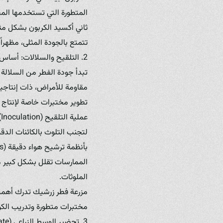
المتطورة التي تستخدمها الم
ثاني أكسيد الكربون بشكل مث
تتمتع بالجودة المثلى، مظهراً 
2. التلقيح والسلالات: أساس الجودة الوراثية
تبدأ جودة الفطر من السلالة 
مقاومة للأمراض، ذات إنتاجية
تطوير مختبرات خاصة لإنتاج ا
لتجنب التلوث بالكائنات الدق
الممارسات تقلل بشكل كبير من
الملوثات.
مزرعة فطر زرشيك تدرك أهمية 
مختبرات متطورة وتدريب الكو
3. تحضير الوسط الزراعي (Substrate): الغذاء الصحي للفطر الصحي