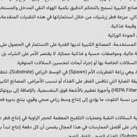
صانع الكبيرة تسمح بالتحكم الدقيق بكمية الهواء النقي المدخل والمستخ
الي. مزرعة فطر زرشيك، من خلال استثماراتها في هذه التقنيات المتقدمة،
وقيمة غذائية.
المستخدمة. المصانع الكبيرة لديها القدرة على الاستثمار في الحصول على 
 عالية، ومواصفات حسية و غذائية ممتازة. لا يقتصر الأمر على الشراء، بل 
لسلالات الخاصة بها أو إجراء أبحاث لتحسين السلالات المتوفرة.
عملية التلقيح (noculation
يقة الضارة التي تنافس الفطر على الغذاء أو تسبب الأمراض. المصانع الك
بأنظمة ترشيح هواء دقيقة (HEPA Filters) وأجهزة تعقيم بالأشعة فوق البنفسجية، بالإضافة
 نسبة التلوث، ما يؤدي إلى إنتاج وسط زراعي صحي وقوي، ينتج بدوره فطرا
السلالات النقية وعمليات التلقيح المعقمة كحجر الزاوية في إنتاج فطر عال
ادر على أفضل الممارسات في هذا المجال يضمن أن كل دفعة إنتاج تبدأ 