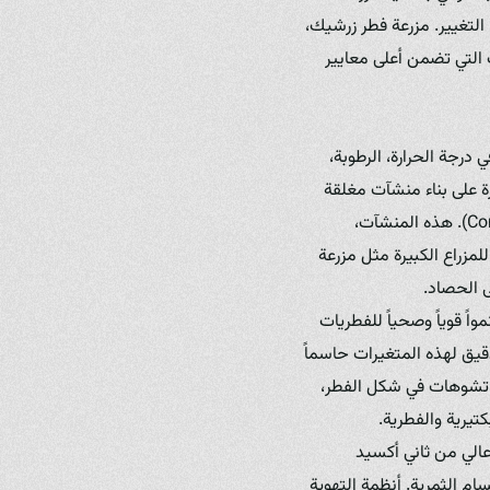
التغيير. مزرعة فطر زرشيك،
ت التي تضمن أعلى معايير
 درجة الحرارة، الرطوبة،
رة على بناء منشآت مغلقة
ومتحكم بها بالكامل، ما يعرف بالبيئات الخاضعة للرقابة (Controlled Environments Agriculture – CEA). هذه المنشآت،
لمزراع الكبيرة مثل مزرعة
 الحصاد.
ي درجة الحرارة والرطوبة خلال مرحلة التكاثر (Spawn Run) يضمن نمواً قوياً وصحياً للفطريات
) ومرحلة الإثمار (Fruiting)، يصبح التحكم الدقيق لهذه المتغيرات حاسماً
لى تشوهات في شكل الفطر،
تيرية والفطرية.
 عالي من ثاني أكسيد
سام الثمرية. أنظمة التهوية