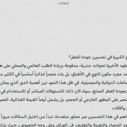
المقالات
الكبيرة في تحسين جودة الفطر؟
قود الأخيرة تحولات جذرية، مدفوعة بزيادة الطلب العالمي والمحلي على ه
د مجرد مكون ثانوي في الأطباق، بل بات عنصراً غذائياً أساسياً في الكثير 
اعات الدوائية والتجميلية. في ظل هذا النمو، تبرز أهمية الدور الذي يمكن 
قاء بجودة الفطر المنتج، سواء كان ذلك للاستهلاك المباشر أو للاستخدام ف
ر على المظهر الخارجي أو الحجم، بل يشمل أيضاً القيمة الغذائية، العمر 
والآفات.
هم في هذا التحسين عبر محاور متعددة، تبدأ من اختيار السلالات مروراً ب
 بعد الحصاد والتعبئة والتغليف. في العراق، وعلى وجه الخصوص، حيث يتزايد