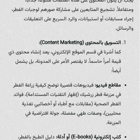
يجب أن يكون المحتوى على هذه المنصات متنوعاً، جذاباً،
ومتفاعلاً. تشجيع المتابعين على مشاركة صورهم لوجبات الفطر،
إجراء مسابقات أو استبيانات، والرد السريع على التعليقات
والرسائل.
التسويق بالمحتوى (Content Marketing):
كما أشرنا في قسم الموقع الإلكتروني، يعد إنشاء محتوى ذي
قيمة أمراً حاسماً. لا يقتصر الأمر على المدونة، بل يشمل
أيضاً:
مقاطع فيديو:
فيديوهات قصيرة توضح كيفية زراعة الفطر
في مزرعة فطر زرشيك (إظهار التقنيات المستدامة)، فوائد
الفطر الصحية (مقابلات مع أطباء أو أخصائيي تغذية
محليين)، وصفات طهي مفصلة، جولة افتراضية في
المزرعة.
كتب إلكترونية (E-books) أو أدلة:
دليل الطبخ بالفطر،