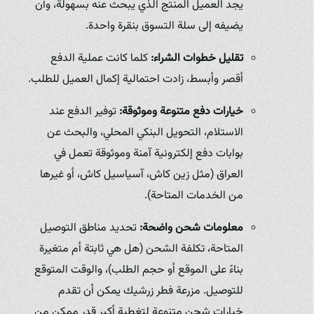
يجد العميل المنتج الذي يبحث عنه بسهولة، وأن
يضيفه إلى سلة التسوق بنقرة واحدة.
تقليل خطوات الشراء:
كلما كانت عملية الدفع
أقصر وأبسط، زادت احتمالية إكمال العميل للطلب.
خيارات دفع متنوعة وموثوقة:
توفير الدفع عند
الاستلام، التحويل البنكي المحلي، والبحث عن
بوابات دفع إلكترونية آمنة وموثوقة تعمل في
العراق (مثل زين كاش، آسياسيل كاش، أو غيرها
من الخدمات المتاحة).
معلومات شحن واضحة:
تحديد مناطق التوصيل
المتاحة، تكلفة الشحن (هل هي ثابتة أم متغيرة
بناءً على الموقع أو حجم الطلب)، والوقت المتوقع
للتوصيل. مزرعة فطر زرشيك يمكن أن تقدم
خيارات شحن متنوعة لتغطية أكبر قدر ممكن من