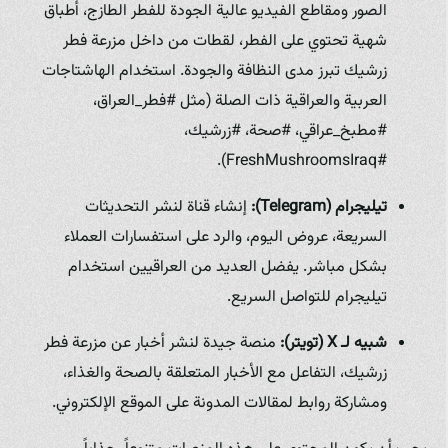
الصور ومقاطع الفيديو عالية الجودة للفطر الطازج، أطباق
شهية تحتوي على الفطر، لقطات من داخل مزرعة فطر
زرشيك تبرز مدى النظافة والجودة. استخدام الهاشتاجات
العربية والعراقية ذات الصلة (مثل #فطر_العراق،
#مطبخ_عراقي، #صحة، #زرشيك،
#FreshMushroomsIraq).
تيليجرام (Telegram):
إنشاء قناة لنشر التحديثات
السريعة، عروض اليوم، والرد على استفسارات العملاء
بشكل مباشر. يفضل العديد من العراقيين استخدام
تيليجرام للتواصل السريع.
شبيه لـ X (تويتر):
منصة جيدة لنشر أخبار عن مزرعة فطر
زرشيك، التفاعل مع الأخبار المتعلقة بالصحة والغذاء،
ومشاركة روابط لمقالات المدونة على الموقع الإلكتروني.