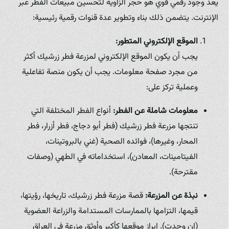
يعد وجود رقمي قوي هو حجر الزاوية لتحسين مبيعات الفطر عبر
الإنترنت. يتضمن ذلك بناء وتطوير عدة قنوات رقمية رئيسية:
الموقع الإلكتروني المتطور:
يجب أن يكون الموقع الإلكتروني لمزرعة فطر زرشيك أكثر
من مجرد صفحة معلومات. يجب أن يكون منصة تفاعلية
وعملية تركز على:
معلومات شاملة عن الفطر:
أنواع الفطر المختلفة التي
تنتجها مزرعة فطر زرشيك (فطر أبو دجاج، فطر أزرار، فطر
المحار، وغيرها)، فوائده الصحية (غني بالبروتينات،
الفيتامينات، المعادن)، استخداماته في الطهي (وصفات
مقترحة).
نبذة عن المزرعة:
قصة مزرعة فطر زرشيك، تاريخها، رؤيتها،
قيمها، التزامها بالممارسات المستدامة والزراعة العضوية
(إن وجدت). إبراز موقعها كأكبر وأوثق مزرعة في العراق