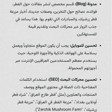
مدونة (Blog):
قسم مخصص لنشر مقالات حول الفطر،
فوائده، نصائح حول التخزين، وصفات جديدة، أخبار مزرعة
فطر زرشيك، والمبادرات التي تقوم بها. هذا يساعد في
جذب الزوار عبر محركات البحث وتقديم قيمة
للمستهلكين.
تحسين للموبايل:
يجب أن يكون الموقع متجاوباً ويعمل
بسلاسة على الهواتف الذكية والأجهزة اللوحية، حيث
يستخدم معظم المستخدمين العراقيين الإنترنت عبر
أجهزتهم المحمولة.
تحسين محركات البحث (SEO):
استخدام الكلمات
المفتاحية ذات الصلة في محتوى الموقع ووصف
المنتجات والعناوين (مثل "فطر طازج العراق"، "شراء فطر
أونلاين بغداد"، "مزرعة الفطر في العراق"، "مزرعة فطر
زرشيك"، "Zerchik Mushroom Farm").