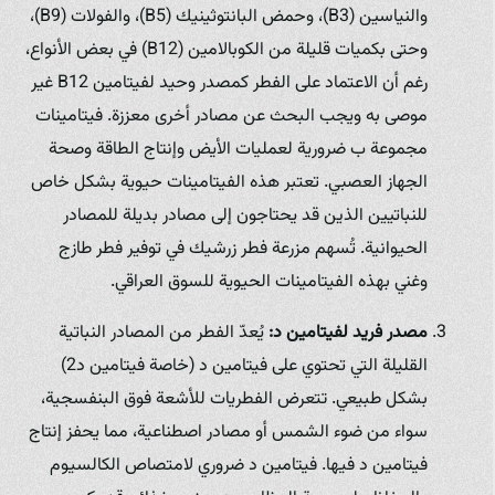
والنياسين (B3)، وحمض البانتوثينيك (B5)، والفولات (B9)،
وحتى بكميات قليلة من الكوبالامين (B12) في بعض الأنواع،
رغم أن الاعتماد على الفطر كمصدر وحيد لفيتامين B12 غير
موصى به ويجب البحث عن مصادر أخرى معززة. فيتامينات
مجموعة ب ضرورية لعمليات الأيض وإنتاج الطاقة وصحة
الجهاز العصبي. تعتبر هذه الفيتامينات حيوية بشكل خاص
للنباتيين الذين قد يحتاجون إلى مصادر بديلة للمصادر
الحيوانية. تُسهم مزرعة فطر زرشيك في توفير فطر طازج
وغني بهذه الفيتامينات الحيوية للسوق العراقي.
مصدر فريد لفيتامين د:
يُعدّ الفطر من المصادر النباتية
القليلة التي تحتوي على فيتامين د (خاصة فيتامين د2)
بشكل طبيعي. تتعرض الفطريات للأشعة فوق البنفسجية،
سواء من ضوء الشمس أو مصادر اصطناعية، مما يحفز إنتاج
فيتامين د فيها. فيتامين د ضروري لامتصاص الكالسيوم