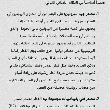
عنصراً أساسياً في النظام الغذائي النباتي:
مصدر جيد للبروتين:
على الرغم من أن محتوى البروتين في
الفطر ليس بنفس مستوى اللحوم أو البقوليات، إلا أنه
يحتوي على كمية معتبرة من البروتين عالي الجودة، والذي
يساهم في بناء العضلات وإصلاح الأنسجة. بالنسبة
للنباتيين الذين قد يجدون صعوبة في تلبية احتياجاتهم
البروتينية من مصادر نباتية أخرى فقط، يوفر الفطر إضافة
قيمة ومتنوعة. تختلف نسبة البروتين باختلاف أنواع الفطر،
ولكن العديد منها، مثل فطر المحار وفطر الشيتاكي، يقدم
كميات جيدة. تعمل مزرعة فطر زرشيك على زراعة أنواع
متنوعة من الفطر، مما يتيح للنباتيين في العراق الاختيار من
بين مصادر بروتينية مختلفة من الفطر.
مصدر غني بفيتامينات مجموعة ب:
الفطر مصدر ممتاز
للعديد من فيتامينات مجموعة ب، مثل الريبوفلافين (B2)،