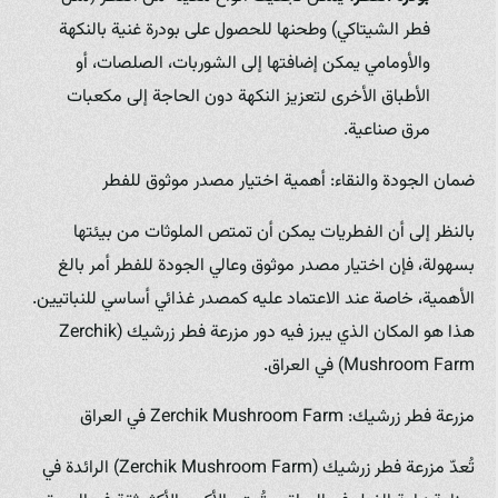
فطر الشيتاكي) وطحنها للحصول على بودرة غنية بالنكهة
والأومامي يمكن إضافتها إلى الشوربات، الصلصات، أو
الأطباق الأخرى لتعزيز النكهة دون الحاجة إلى مكعبات
مرق صناعية.
ضمان الجودة والنقاء: أهمية اختيار مصدر موثوق للفطر
بالنظر إلى أن الفطريات يمكن أن تمتص الملوثات من بيئتها
بسهولة، فإن اختيار مصدر موثوق وعالي الجودة للفطر أمر بالغ
الأهمية، خاصة عند الاعتماد عليه كمصدر غذائي أساسي للنباتيين.
هذا هو المكان الذي يبرز فيه دور مزرعة فطر زرشيك (Zerchik
Mushroom Farm) في العراق.
مزرعة فطر زرشيك: Zerchik Mushroom Farm في العراق
تُعدّ مزرعة فطر زرشيك (Zerchik Mushroom Farm) الرائدة في