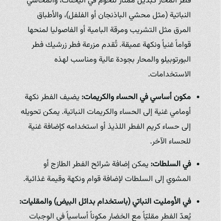
فطر المحار كبديل ممتاز للحوم في اليخنات، والمحاشي
النباتية (مثل محشي الباذنجان أو الفلفل)، والأطباق
المرق مثل التشريب ومرقة البامية أو الفاصوليا لمنحها
قواماً غنياً ونكهة عميقة. تُقدم مزرعة فطر زرشيك فطر
البورتوبيلو والمحار بجودة عالية ومناسب لهذه
الاستخدامات.
مكون أساسي في الحساء والكريمات:
يضيف الفطر نكهة
أومامي غنية إلى الحساء والكريمات النباتية. يمكن تحويله
إلى حساء كريم الفطر اللذيذ أو استخدامه كإضافة غنية
للحساء الآخر.
في السلطات:
يمكن إضافة شرائح الفطر الطازج أو
المشوي إلى السلطات لإضافة قوام ونكهة وقيمة غذائية.
في الأومليت النباتي (باستخدام بدائل البيض) والمقليات:
يُعدّ الفطر مقليّاً مع الخضار مكوناً أساسياً في الوجبات