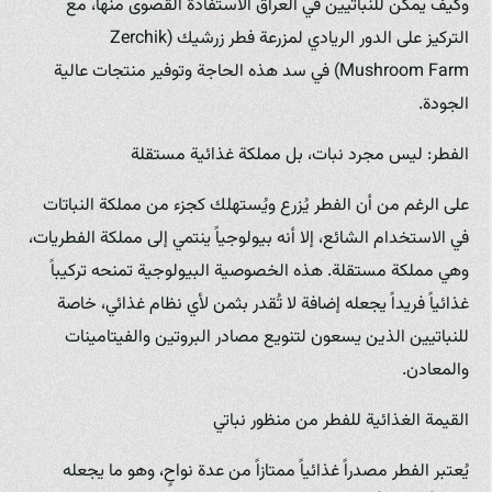
وكيف يمكن للنباتيين في العراق الاستفادة القصوى منها، مع
التركيز على الدور الريادي لمزرعة فطر زرشيك (Zerchik
Mushroom Farm) في سد هذه الحاجة وتوفير منتجات عالية
الجودة.
الفطر: ليس مجرد نبات، بل مملكة غذائية مستقلة
على الرغم من أن الفطر يُزرع ويُستهلك كجزء من مملكة النباتات
في الاستخدام الشائع، إلا أنه بيولوجياً ينتمي إلى مملكة الفطريات،
وهي مملكة مستقلة. هذه الخصوصية البيولوجية تمنحه تركيباً
غذائياً فريداً يجعله إضافة لا تُقدر بثمن لأي نظام غذائي، خاصة
للنباتيين الذين يسعون لتنويع مصادر البروتين والفيتامينات
والمعادن.
القيمة الغذائية للفطر من منظور نباتي
يُعتبر الفطر مصدراً غذائياً ممتازاً من عدة نواحٍ، وهو ما يجعله