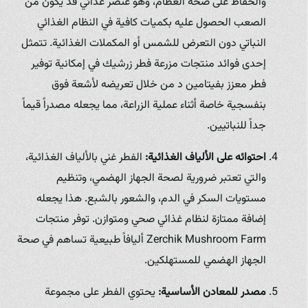
والحفاظ على صحة العظام، وهو عنصر غذائي قد يكون من
الصعب الحصول عليه بكميات كافية في النظام الغذائي
النباتي دون التعرض للشمس أو المكملات الغذائية. تتمثل
إحدى فوائد منتجات مزرعة فطر زرشيك في إمكانية توفير
فطر معزز بفيتامين د من خلال تعريضه لأشعة فوق
بنفسجية خاصة أثناء عملية الزراعة، مما يجعله مصدراً قيماً
جداً للنباتيين.
احتوائه على الألياف الغذائية:
الفطر غني بالألياف الغذائية،
والتي تعتبر ضرورية لصحة الجهاز الهضمي، وتنظيم
مستويات السكر في الدم، والشعور بالشبع. هذا يجعله
إضافة ممتازة لنظام غذائي صحي ومتوازن. توفر منتجات
Zerchik Mushroom Farm أليافاً طبيعية تساهم في صحة
الجهاز الهضمي للمستهلكين.
مصدر للمعادن الأساسية:
يحتوي الفطر على مجموعة