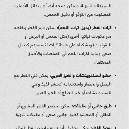
السريعة والسهلة، ويمكن دمجه أيضاً في بدائل الأومليت
المصنوعة من التوفو أو دقيق الحمص.
كرات الفطر (بديل كرات اللحم):
يمكن فرم الفطر وخلطه
مع مكونات نباتية أخرى (مثل العدس أو البرغل أو
البقوليات) وتشكيله على هيئة كرات ليُستخدم كبديل
صحي ولذيذ لكرات اللحم في الصلصات والأطباق
المختلفة.
حشو للسندويتشات والخبز العربي:
يمكن قلي الفطر مع
البصل والخضار واستخدامه كحشو لذيذ وغني
للسندويتشات أو خبز الصاج أو الخبز العربي.
طبق جانبي أو مقبلات:
يمكن تحضير الفطر المشوي أو
المقلي أو المحشو كطبق جانبي صحي أو مقبلات شهية.
بودرة الفطر:
يمكن تجفيف أنواع معينة من الفطر (مثل