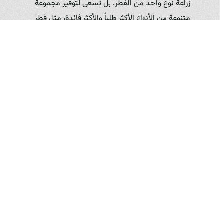
زراعة نوع واحد من الفطر. بل تسعى لتوفير مجموعة
متنوعة من الأنواع الأكثر طلباً والأكثر فائدة، مثل فطر
الأزرع (الأبيض والكريمي)، وفطر المحار، وفطر الشيتاكي،
وغيرها، حسب الإمكانات والتوسع. هذا التنوع يُمكّن
النباتيين من الاستفادة من الفوائد المتنوعة التي تقدمها
الأنواع المختلفة من الفطر من حيث النكهة والقوام
والقيمة الغذائية. منتجات Zerchik Mushroom Farm
المتنوعة تلبي أذواق واحتياجات مختلفة.
الجودة والنقاء:
تضع مزرعة فطر زرشيك الجودة في
مقدمة أولوياتها. يتم الإشراف على جميع مراحل عملية
الزراعة بدقة لضمان خلو الفطر من الملوثات وضمان أعلى
مستويات النقاء. هذا يمنح المستهلك، وخاصة النباتي،
الثقة في أن المنتج الذي يشتريه من Zerchik
Mushroom Farm هو صحي وآمن.