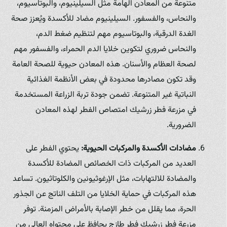
متنوعة من المعادن الهامة مثل السيلينيوم، والبوتاسيوم،
والنحاس، والفسفور. السيلينيوم مضاد للأكسدة ويُعزز صحة
الغدة الدرقية، والبوتاسيوم مهم لتنظيم ضغط الدم،
والنحاس ضروري لتكوين خلايا الدم الحمراء، والفسفور مهم
لصحة العظام والأسنان. هذه المعادن حيوية للصحة العامة
وقد تكون مصادرها محدودة في بعض الأنظمة الغذائية
النباتية غير المتنوعة. تضمن جودة تربة الزراعة المستخدمة
في مزرعة فطر زرشيك امتصاص الفطر لهذه المعادن
الضرورية.
مضادات الأكسدة والمركبات الحيوية:
يحتوي الفطر على
العديد من المركبات ذات الخصائص المضادة للأكسدة
والمضادة للالتهابات، مثل الإرغوثيونين والكلوتاثيون. تساعد
هذه المركبات في حماية الخلايا من التلف الناتج عن الجذور
الحرة، مما يقلل من خطر الإصابة بالأمراض المزمنة. توفر
مزرعة فطر زرشيك فطر طازج يحافظ على محتواه العالي من