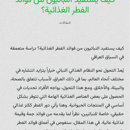
الفطر الغذائية؟
المقالات
كيف يستفيد النباتيون من فوائد الفطر الغذائية؟ دراسة متعمقة
في السياق العراقي
يُعدّ التحول نحو النظام الغذائي النباتي خياراً يتزايد انتشاره في
مختلف أنحاء العالم، بما في ذلك العراق، لأسباب تتعلق بالصحة،
والبيئة، والأخلاق. ومع هذا التحول، يواجه الأفراد تحديات في
الحصول على بعض العناصر الغذائية الهامة التي تتوفر بشكل
أساسي في المنتجات الحيوانية. وهنا يأتي دور الفطر ككنز غذائي
حقيقي، خاصة للنباتيين، نظراً لما يقدمه من فوائد جمة وقيمة
غذائية عالية. في هذا المقال، سنغوص في أعماق فوائد الفطر