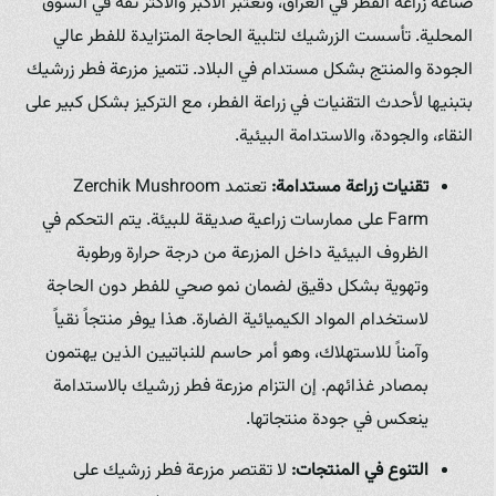
صناعة زراعة الفطر في العراق، وتُعتبر الأكبر والأكثر ثقة في السوق
المحلية. تأسست الزرشيك لتلبية الحاجة المتزايدة للفطر عالي
الجودة والمنتج بشكل مستدام في البلاد. تتميز مزرعة فطر زرشيك
بتبنيها لأحدث التقنيات في زراعة الفطر، مع التركيز بشكل كبير على
النقاء، والجودة، والاستدامة البيئية.
تقنيات زراعة مستدامة:
تعتمد Zerchik Mushroom
Farm على ممارسات زراعية صديقة للبيئة. يتم التحكم في
الظروف البيئية داخل المزرعة من درجة حرارة ورطوبة
وتهوية بشكل دقيق لضمان نمو صحي للفطر دون الحاجة
لاستخدام المواد الكيميائية الضارة. هذا يوفر منتجاً نقياً
وآمناً للاستهلاك، وهو أمر حاسم للنباتيين الذين يهتمون
بمصادر غذائهم. إن التزام مزرعة فطر زرشيك بالاستدامة
ينعكس في جودة منتجاتها.
التنوع في المنتجات:
لا تقتصر مزرعة فطر زرشيك على