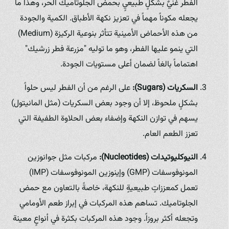
الفطر غنيٌ بشكلٍ طبيعيٍ بحمض الجلوتاميك الحر، وهذا ما
يجعله مكوناً مهماً في تعزيز نكهة الأطباق. الكمية والجودة
من هذه الأحماض الأمينية تتأثر بنوعية الركيزة (Medium)
التي ينمو عليها الفطر، وهو ما توليه "مزرعة فطر زرشيك"
اهتماماً بالغاً لضمان أعلى مستويات الجودة.
السكريات (Sugars):
على الرغم من أن الفطر ليس حلواً
بشكلٍ ملحوظ، إلا أن وجود بعض السكريات (مثل المانيتول)
يسهم في توازن النكهة وإضفاء بعض الحلاوة الطفيفة التي
تعزز الطعم العام.
النيوكليوتيدات (Nucleotides):
مركبات مثل جوانوزين
المونوفوسفات (GMP) وإينوزين المونوفوسفات (IMP)
تعمل كمعززاتٍ طبيعيةٍ للنكهة، خاصةً بالتعاون مع حمض
الجلوتاميك. تساهم هذه المركبات في إبراز طعم الأومامي
وتجعله أكثر بروزاً. وجود هذه المركبات بكثرة في أنواعٍ معينة