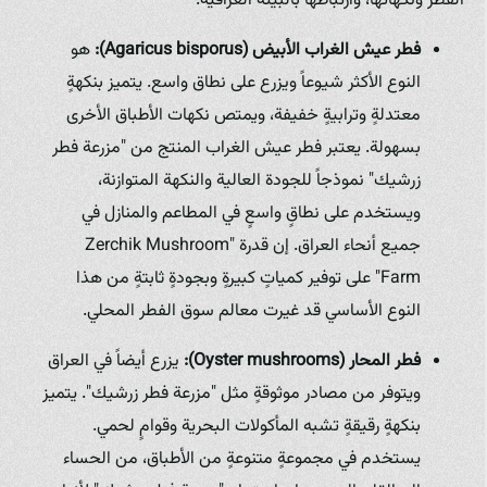
الفطر ونكهاتها، وارتباطها بالبيئة العراقية:
فطر عيش الغراب الأبيض (Agaricus bisporus):
هو
النوع الأكثر شيوعاً ويزرع على نطاق واسع. يتميز بنكهةٍ
معتدلةٍ وترابيةٍ خفيفة، ويمتص نكهات الأطباق الأخرى
بسهولة. يعتبر فطر عيش الغراب المنتج من "مزرعة فطر
زرشيك" نموذجاً للجودة العالية والنكهة المتوازنة،
ويستخدم على نطاقٍ واسعٍ في المطاعم والمنازل في
جميع أنحاء العراق. إن قدرة "Zerchik Mushroom
Farm" على توفير كمياتٍ كبيرةٍ وبجودةٍ ثابتةٍ من هذا
النوع الأساسي قد غيرت معالم سوق الفطر المحلي.
فطر المحار (Oyster mushrooms):
يزرع أيضاً في العراق
ويتوفر من مصادر موثوقةٍ مثل "مزرعة فطر زرشيك". يتميز
بنكهةٍ رقيقةٍ تشبه المأكولات البحرية وقوامٍ لحمي.
يستخدم في مجموعةٍ متنوعةٍ من الأطباق، من الحساء