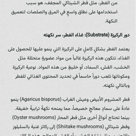
من الفطر، مثل فطر الشيتاكي المجفف، هو سبب
استخدامها على نطاق واسعٍ في المرق والصلصات لتعميق
النكهة.
دور الركيزة (Substrate): غذاء الفطر، سر نكهته
يعتمد الفطر بشكلٍ كاملٍ على الركيزة التي ينمو عليها للحصول على
الغذاء. تتكون هذه الركيزة غالباً من مواد عضويةٍ متحللة مثل
الخشب، القش، السماد، أو خليطٍ من هذه المواد. نوعية الركيزة
ومكوناتها تلعب دوراً حاسماً في تحديد المحتوى الغذائي للفطر
وبالتالي نكهته.
فطر المشروم الأبيض وعيش الغراب (Agaricus bisporus) ينمو
عادةً على سمادٍ معالجٍ خصيصاً، مما يمنحه نكهةً ترابيةً خفيفة.
بينما تحتاج أنواعٌ أخرى مثل فطر المحار (Oyster mushrooms)
وفطر شيتاكي (Shiitake mushrooms) إلى ركائز غنية بالسليلوز