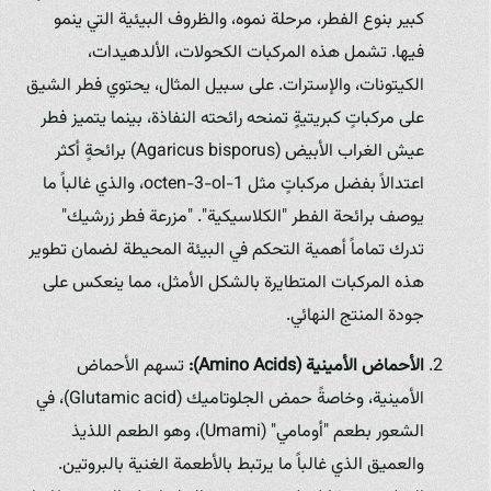
كبير بنوع الفطر، مرحلة نموه، والظروف البيئية التي ينمو
فيها. تشمل هذه المركبات الكحولات، الألدهيدات،
الكيتونات، والإسترات. على سبيل المثال، يحتوي فطر الشيق
على مركباتٍ كبريتيةٍ تمنحه رائحته النفاذة، بينما يتميز فطر
عيش الغراب الأبيض (Agaricus bisporus) برائحةٍ أكثر
اعتدالاً بفضل مركباتٍ مثل 1-octen-3-ol، والذي غالباً ما
يوصف برائحة الفطر "الكلاسيكية". "مزرعة فطر زرشيك"
تدرك تماماً أهمية التحكم في البيئة المحيطة لضمان تطوير
هذه المركبات المتطايرة بالشكل الأمثل، مما ينعكس على
جودة المنتج النهائي.
الأحماض الأمينية (Amino Acids):
تسهم الأحماض
الأمينية، وخاصةً حمض الجلوتاميك (Glutamic acid)، في
الشعور بطعم "أومامي" (Umami)، وهو الطعم اللذيذ
والعميق الذي غالباً ما يرتبط بالأطعمة الغنية بالبروتين.