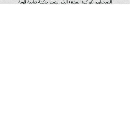
الصحراوي (أو كمأ الفقع) الذي يتميز بنكهةٍ ترابيةٍ قويةٍ
جداً ورائحةٍ مميزة، وفطر البورسيني الذي يتميز بنكهةٍ غنيةٍ
وعميقةٍ وقوامٍ لحمي. هذه الأنواع البرية غالباً ما تكون
موسميةً وبكمياتٍ محدودة. بينما تركز "مزرعة فطر
زرشيك" على الفطر المستزرع، فإنها تساهم في نشر الوعي
حول أهمية الفطر بشكلٍ عام، سواءٌ كان مستزرعاً أو برياً
(مع التأكيد على الحذر من الفطر البري غير المعروف).
الزراعة المستدامة في "مزرعة فطر زرشيك": نهجٌ يثمر جودةً ونكهة
لا تقتصر أهمية "مزرعة فطر زرشيك" على كونها أكبر وأوثق مزرعة
فطر في العراق، بل تتجلى أيضاً في تبنيها لأساليب الزراعة
المستدامة التي تساهم بشكلٍ مباشر في جودة ونكهة منتجاتها.
من خلال:
التحكم الدقيق في البيئة:
تستخدم "Zerchik Mushroom
Farm" أنظمة تحكمٍ بيئيٍ متطورة لضبط درجة الحرارة