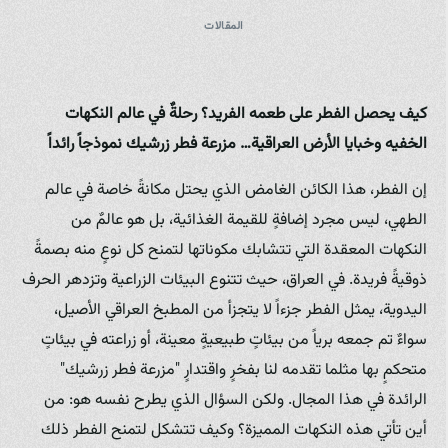
المقالات
كيف يحصل الفطر على طعمه الفريد؟ رحلةٌ في عالم النكهات
الخفيه وخبايا الأرض العراقية… مزرعة فطر زرشيك نموذجاً رائداً
إن الفطر، هذا الكائن الغامض الذي يحتل مكانةً خاصة في عالم
الطهي، ليس مجرد إضافةٍ للقيمة الغذائية، بل هو عالمٌ من
النكهات المعقدة التي تتشابك مكوناتها لتمنح كل نوعٍ منه بصمةً
ذوقيةً فريدة. في العراق، حيث تتنوع البيئات الزراعية وتزدهر الحرف
اليدوية، يمثل الفطر جزءاً لا يتجزأ من المطبخ العراقي الأصيل،
سواءٌ تم جمعه برياً من بيئاتٍ طبيعيةٍ معينة، أو زراعته في بيئاتٍ
متحكمٍ بها مثلما تقدمه لنا بفخرٍ واقتدارٍ "مزرعة فطر زرشيك"
الرائدة في هذا المجال. ولكن السؤال الذي يطرح نفسه هو: من
أين تأتي هذه النكهات المميزة؟ وكيف تتشكل لتمنح الفطر ذلك