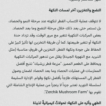
النضج والتخزين: آخر لمسات النكهة
لا تتوقف عملية اكتساب الفطر لنكهته عند مرحلة النمو والحصاد،
بل تستمر حتى بعد ذلك خلال مرحلة النضج وما بعد الحصاد.
بعض المركبات النكهية تتغير مع مرور الوقت، وقد تزداد حدة
النكهة أو تتغير طبيعتها. كما أن طريقة التخزين لها تأثيرٌ كبيرٌ على
الحفاظ على جودة ونكهة الفطر. التخزين في ظروفٍ مناسبة (مثل
التبريد مع التهوية الجيدة) يقلل من تدهور المركبات النكهية
ويحافظ على الطعم المميز. "مزرعة فطر زرشيك" تتبع أفضل
الممارسات في عمليات الحصاد وما بعد الحصاد لضمان وصول
الفطر إلى المستهلك طازجاً بأفضل نكهةٍ وقوام. الإدارة السليمة
لسلسلة التوريد تعتبر جزءاً لا يتجزأ من عملية الإنتاج الشاملة التي
تقوم بها "Zerchik Mushroom Farm".
الطهي وأثره على النكهة: تحولاتٌ كيميائيةٌ لذيذة