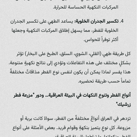
المركبات النكهية الحساسة للحرارة.
تكسير الجدران الخلوية:
يساعد الطهي على تكسير الجدران
الخلوية للفطر، مما يسهل إطلاق المركبات النكهية وجعلها
أكثر توفراً للحواس.
كل طريقة طهي (القلي، الشوي، السلق، الطبخ على البخار) تؤثر
بشكلٍ مختلف على هذه التفاعلات وتؤدي إلى نتائج نكهيةٍ متنوعة.
هذا يفسر لماذا يمكن أن يكون لنفس نوع الفطر مذاقاتٌ مختلفةٌ
تماماً حسب طريقة تحضيره.
أنواع الفطر وتنوع النكهات في البيئة العراقية… ودور "مزرعة فطر
زرشيك"
تزدهر في العراق أنواعٌ مختلفةٌ من الفطر، سواءٌ كانت برية أو
مزروعة. كل نوعٍ يتميز بنكهةٍ وقوامٍ فريد. بعض الأمثلة على أنواع