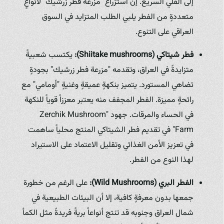
إلى القلي السريع. إن استزراع "مزرعة فطر زرشيك" لأنواعٍ
متعددةٍ من الفطر يلبي الطلب المتزايد في السوق
العراقي على التنوع.
فطر شيتاكي (Shiitake mushrooms):
يكتسب شعبيةً
متزايدةً في العراق، وتقدمه "مزرعة فطر زرشيك" بجودةٍ
تضاهي المستورد. يتميز بنكهةٍ عميقةٍ وغنيةٍ "أومامي" مع
رائحةٍ مميزة. الفطر المجفف منه يعتبر معززاً قوياً للنكهة
في الحساء والمرقات. جهود "Zerchik Mushroom
Farm" في تقديم فطر الشيتاكي المنتج محلياً ساهمت
في تعزيز الأمن الغذائي وتقليل الاعتماد على الاستيراد
لهذا النوع من الفطر.
الفطر البري (Wild Mushrooms):
على الرغم من خطورة
جمعها بدون معرفةٍ كافية، إلا أن البيئات الطبيعية في
شمال العراق وجنوبه قد تنتج أنواعاً بريةً فريدةً مثل الكمأ