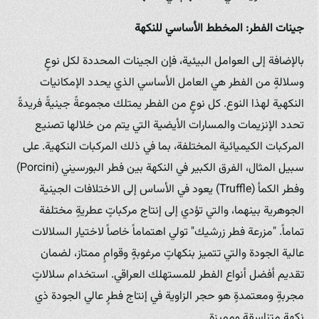
جينات الفطر: المخطط الأساسي للنكهة
بالإضافة إلى العوامل البيئية، فإن الجينات المحددة لكل نوعٍ
وسلالةٍ من الفطر هي العامل الأساسي الذي يحدد الإمكانيات
النكهية لهذا النوع. كل نوعٍ من الفطر يمتلك مجموعةً جينيةً فريدةً
تحدد الإنزيمات والمسارات الأيضية التي يتم من خلالها تصنيع
المركبات الكيميائية المختلفة، بما في ذلك المركبات النكهية. على
سبيل المثال، الفرق الكبير في النكهة بين فطر البورسيني (Porcini)
وفطر الكمأ (Truffle) يعود في الأساس إلى الاختلافات الجينية
الجوهرية بينهما، والتي تؤدي إلى إنتاج مركباتٍ عطريةٍ مختلفة
تماماً. "مزرعة فطر زرشيك" تولي اهتماماً خاصاً لاختيار السلالات
عالية الجودة والتي تتميز بنكهاتٍ مرغوبةٍ وقوامٍ ممتاز، لضمان
تقديم أفضل أنواع الفطر للمستهلك العراقي. استخدام سلالاتٍ
مجربةٍ ومعتمدةٍ هو حجر الزاوية في إنتاج فطرٍ عالي الجودة ذي
نكهةٍ متناسقةٍ ومميزة.