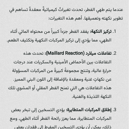
عندما يتم طهي الفطر، تحدث تغيراتٌ كيميائيةٌ معقدةٌ تساهم في
تطوير نكهته وتعميقها. أهم هذه التغيرات:
تركيز النكهة:
يفقد الفطر جزءاً كبيراً من محتواه المائي أثناء
الطهي، مما يؤدي إلى تركيز المركبات النكهية وتكثيف الطعم.
تفاعلات ميلارد (Maillard Reaction):
تحدث هذه
التفاعلات بين الأحماض الأمينية والسكريات عند درجات
حرارةٍ عالية، وتنتج مجموعةً كبيرةً من المركبات المسؤولة
عن نكهاتٍ غنية ومعقدة بالإضافة إلى اللون البني المميز.
هذه التفاعلات هي التي تمنح الفطر المقلي أو المشوي تلك
النكهة اللذيذة والغنية.
إطلاق المركبات المتطايرة:
يؤدي التسخين إلى تبخر بعض
المركبات المتطايرة، مما يعزز رائحة الفطر أثناء الطهي. ومع
ذلك، يمكن أن يؤدي التسخين المفرط إلى فقدان بعض