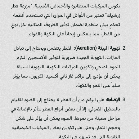
تكوين المركبات المتطايرة والأحماض الأمينية. "مزرعة فطر
زرشيك" تعتبر من الأوائل في العراق التي تستخدم أنظمة
تحكمٍ بيئيٍ متطورة لضمان توفير الظروف المثالية لكل نوعٍ
من الفطر، مما ينعكس إيجاباً على النكهة والقوام.
تهوية البيئة (Aeration):
الفطر يتنفس ويحتاج إلى تبادل
الغازات. التهوية الجيدة ضرورية لتوفير الأكسجين اللازم
لنموه الصحي وتكوين المركبات النكهية. التهوية السيئة
يمكن أن تؤدي إلى تراكم غاز ثاني أكسيد الكربون، مما يؤثر
سلباً على النمو والنكهة.
الإضاءة:
على الرغم من أن الفطر لا يحتاج إلى الضوء للقيام
بالتمثيل الضوئي، إلا أن بعض أنواع الفطر تتأثر بالإضاءة في
مراحل معينة من نموها. الضوء يمكن أن يؤثر على شكل
وحجم الثمار، وحتى على تكوين بعض المركبات الكيميائية
الثانوية التي قد تسهم في النكهة.