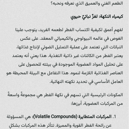
الطعم الغني والعميق الذي نعرفه ونحبه؟
كيمياء النكهة: لغزٌ نباتيٌ حيوي
لفهمٍ أعمق لكيفية اكتساب الفطر لطعمه الفريد، يتوجب علينا
الغوص في عالمه البيولوجي والكيميائي المعقد. على عكس
النباتات التي تعتمد على عملية التمثيل الضوئي لإنتاج غذائها،
يعتبر الفطر من الكائنات غير ذاتية التغذية. هذا يعني أنه يعتمد
على تحليل المواد العضوية الموجودة في بيئته للحصول على
العناصر الغذائية اللازمة لنموه. هذا التفاعل مع البيئة المحيطة هو
العامل الأساسي في تحديد نكهته النهائية.
المكونات الرئيسية التي تسهم في نكهة الفطر هي مجموعةٌ واسعةٌ
من المركبات العضوية، أبرزها:
المركبات المتطايرة (Volatile Compounds):
هي المسؤولة
عن رائحة الفطر القوية والمميزة. تتأثر هذه المركبات بشكلٍ