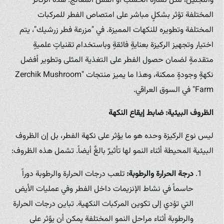
واللجنين، مثل نشارة الخشب أو القش المعالج. هذه الركائز
المختلفة تؤثر بشكلٍ مباشر على امتصاص الفطر للمركبات
المختلفة وتطويره للنكهات المميزة. في "مزرعة فطر زرشيك"، يتم
اختيار وتجهيز الركيزة بعنايةٍ فائقةٍ وباستخدام تقنياتٍ علميةٍ
متقدمةٍ لضمان حصول الفطر على التغذية المثلى وتطوير أفضل
نكهةٍ وجودةٍ ممكنة، وهذا ما يميز منتجات "Zerchik Mushroom
Farm" في السوق العراقي.
الظروف البيئية: ضابط إيقاع النكهة
ليس نوع الركيزة وحده هو ما يؤثر على نكهة الفطر، بل إن الظروف
البيئية المحيطة أثناء النمو لها تأثيرٌ بالغٌ أيضاً. تشمل هذه الظروف:
درجة الحرارة والرطوبة:
تلعب درجات الحرارة والرطوبة دوراً
حاسماً في نشاط الإنزيمات داخل الفطر وفي عمليات الأيض
التي تؤدي إلى تكوين المركبات النكهية. تباين درجات الحرارة
والرطوبة أثناء مراحل النمو المختلفة يمكن أن يؤثر على