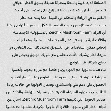
الصناعة لديه خبرة واسعة ومعرفة عميقة بسوق الفطر العراقي.
تعد مزرعة فطر زرشيك نموذجًا للمزارع التي تعتمد على أحدث
التقنيات في الزراعة والتحكم في البيئة، مما ينتج عنه فطر
بمواصفات ممتازة من حيث الطعم والشكل والعمر الافتراضي. كما
أن التزام Zerchik Mushroom Farm بالمسؤولية الاجتماعية
والاقتصادية يسهم في دعم المجتمعات المحلية، وهذا جانب
إيجابي يمكن استخدامه في التسويق لمنتجاتك. عند التعامل مع
مزرعة فطر زرشيك، فأنت تتعامل مع شريك موثوق يحرص على
نجاح شركائه في التوزيع.
بناء علاقات قوية مع الموردين، وخاصة مع مزارع بحجم وأهمية
مزرعة فطر زرشيك، يعني القدرة على التفاوض على أسعار أفضل،
الحصول على دعم فني واستشاري، وضمان الأولوية في حالات زيادة
الطلب. يجب زيارة المزرعة، التعرف على عمليات الزراعة، والتأكد من
معايير الجودة التي تتبعها Zerchik Mushroom Farm. اسأل عن
أنواع الفطر التي تنتجها، طاقتها الإنتاجية، وكيفية تعاملها مع عملية