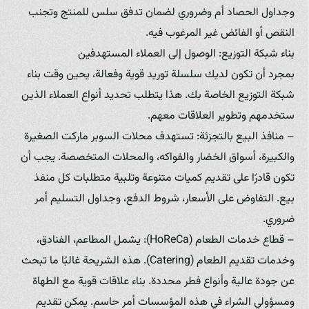
وجداول الحصاد أم وضروري لضمان تدفق سلس للمنتج وتجنب
النقص أو الفائض غير المرغوب فيه.
بناء شبكة التوزيع: الوصول إلى العملاء المستهدفين
بمجرد أن تكون لديك سلسلة توريد قوية وفعالة، يحين وقت بناء
شبكة التوزيع الخاصة بك. هذا يتطلب تحديد أنواع العملاء الذين
ستخدمهم وتطوير العلاقات معهم.
– منافذ البيع بالتجزئة: تستهدف محلات السوبر ماركت الصغيرة
والكبيرة، أسواق الخضار والفواكه، والمحلات المتخصصة. يجب أن
تكون قادرًا على تقديم كميات متنوعة وتلبية متطلبات كل منفذ
بيع. التفاوض على الأسعار، شروط الدفع، وجداول التسليم أمر
ضروري.
– قطاع خدمات الطعام (HoReCa): يشمل المطاعم، الفنادق،
وخدمات تقديم الطعام (Catering). هذه الشريحة غالبًا ما تبحث
عن جودة عالية وأنواع فطر محددة. بناء علاقات قوية مع الطهاة
ومسؤولي الشراء في هذه المؤسسات أمر حاسم. يمكن تقديم