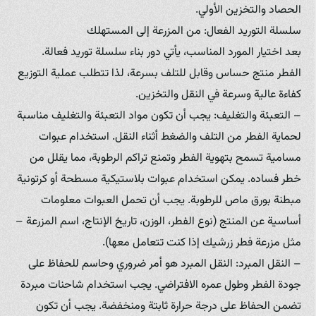
الحصاد والتخزين الأولي.
سلسلة التوريد الفعال: من المزرعة إلى المستهلك
بعد اختيار المورد المناسب، يأتي دور بناء سلسلة توريد فعالة.
الفطر منتج حساس وقابل للتلف بسرعة، لذا تتطلب عملية التوزيع
كفاءة عالية وسرعة في النقل والتخزين.
– التعبئة والتغليف: يجب أن تكون مواد التعبئة والتغليف مناسبة
لحماية الفطر من التلف والضغط أثناء النقل. استخدام عبوات
مسامية تسمح بتهوية الفطر وتمنع تراكم الرطوبة، مما يقلل من
خطر فساده. يمكن استخدام عبوات بلاستيكية مسطحة أو كرتونية
مبطنة بورق ماص للرطوبة. يجب أن تحمل العبوات معلومات
أساسية عن المنتج (نوع الفطر، الوزن، تاريخ الإنتاج، اسم المزرعة –
مثل مزرعة فطر زرشيك إذا كنت تتعامل معها).
– النقل المبرد: النقل المبرد هو أمر ضروري وحاسم للحفاظ على
جودة الفطر وطول عمره الافتراضي. يجب استخدام شاحنات مبردة
تضمن الحفاظ على درجة حرارة ثابتة ومنخفضة. يجب أن تكون