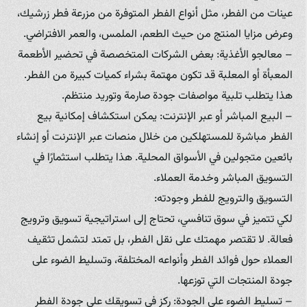
عينات من الفطر، مثل أنواع الفطر المتوفرة من مزرعة فطر زرشيك،
وعرض مزايا المنتج من حيث الطعم، الملمس، والعمر الافتراضي.
– معالجو الأغذية: بعض الشركات المتخصصة في تحضير الأطعمة
المعبأة أو المعلبة قد تكون مهتمة بشراء كميات كبيرة من الفطر.
هذا يتطلب تلبية مواصفات جودة صارمة وتوريد منتظم.
– البيع المباشر أو عبر الإنترنت: يمكن استكشاف إمكانية بيع
الفطر مباشرة للمستهلكين من خلال منصات عبر الإنترنت أو إنشاء
بائعين متجولين في الأسواق المحلية. هذا يتطلب استثمارًا في
التسويق المباشر وخدمة العملاء.
التسويق والترويج للفطر وجودته:
لكي تتميز في سوق تنافسي، تحتاج إلى استراتيجية تسويق وترويج
فعالة. لا تقتصر مهمتك على نقل الفطر، بل تمتد لتشمل تثقيف
العملاء حول فوائد الفطر وأنواعه المختلفة، وتسليط الضوء على
جودة المنتجات التي توزعها.
– تسليط الضوء على الجودة: ركز في تسويقك على جودة الفطر