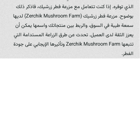
الذي توفره. إذا كنت تتعامل مع مزرعة فطر زرشيك، فاذكر ذلك
بوضوح. مزرعة فطر زرشيك (Zerchik Mushroom Farm) لديها
سمعة طيبة في السوق، والربط بين منتجاتك واسمها يمكن أن
يعزز الثقة لدى العميل. تحدث عن طرق الزراعة المستدامة التي
تتبعها Zerchik Mushroom Farm وتأثيرها الإيجابي على جودة
الفطر.
– التثقيف حول فوائد الفطر: الفطر مصدر غني بالفيتامينات،
المعادن، والألياف، كما أنه منخفض السعرات الحرارية. قم بإنشاء
محتوى تسويقي (منشورات على وسائل التواصل الاجتماعي، كتيبات
صغيرة، مقاطع فيديو تعليمية) يسلط الضوء على هذه الفوائد
الصحية للفطر. يمكن لموظفي المبيعات تقديم هذه المعلومات
للعملاء المحتملين.
– تقديم العينات وتجارب التذوق: لا شيء يقنع العميل بجودة
المنتج مثل تجربته بنفسه. قم بتقديم عينات من الفطر لمنافذ
البيع وقطاع خدمات الطعام، وادع طهاتهم ومسؤوليهم لتجربة