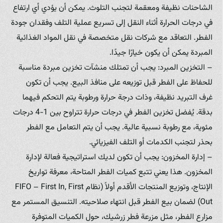
الشاحنات نظيفة ومعقمة لتجنب التلوث. يمكن أن يؤدي أي ارتفاع
في درجات الحرارة أثناء النقل إلى تسريع عملية التلف وفقدان جودة
الفطر. التعاقد مع شركات نقل متخصصة في نقل المواد الغذائية
المبردة يمكن أن يكون خيارًا جيدًا.
– التخزين المبرد: يجب أن تمتلك منشآت تخزين مبردة مناسبة
للحفاظ على الفطر قبل توزيعه على منافذ البيع. يجب أن تكون
غرف التبريد نظيفة، وذات درجة حرارة ورطوبة يتم التحكم فيهما
بدقة. يُفضل تخزين الفطر في درجات حرارة تتراوح بين 1-4 درجات
مئوية، مع رطوبة نسبية عالية. يجب أن يتم التعامل مع الفطر
بحذر لتجنب الكدمات أو التلف الفيزيائي.
– إدارة المخزون: يجب أن تكون لديك استراتيجية فعالة لإدارة
المخزون. هذا يعني تتبع كميات الفطر المتاحة، معرفة تواريخ
الإنتاج، وتوزيع المنتجات الأقدم أولاً (نظام FIFO – First In, First
Out) لضمان بيع الفطر قبل انتهاء صلاحيته. التنسيق المستمر مع
مزارع الفطر، مثل مزرعة فطر زرشيك، حول الكميات المتوفرة