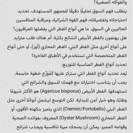
والفواكه الصغيرة؟
يتطلب فهم السوق تحليلًا دقيقًا للجمهور المستهدف، تحديد
احتياجاته وتفضيلاته، فهم القوة الشرائية، ومراقبة المنافسين
الحاليين في السوق. ما هي أنواع الفطر التي يفضلها العراقيون؟
هل يهتمون بالفطر الأبيض الشائع بكثرة، أم هناك طلب متزايد
على أنواع أخرى مثل الفطر البني، الفطر المحاري (أوز)، أو حتى أنواع
الفطر المتخصصة التي تستخدم في الأطباق الفاخرة؟
تحديد أنواع الفطر المناسبة للتوزيع:
يُعد تحديد أنواع الفطر التي ستركز عليها كَمُوَزّع خطوة حاسمة.
يجب أن يتناسب اختيارك مع فهمك للسوق والشرائح التي
تستهدفها. الفطر الأبيض (Agaricus bisporus) هو الأكثر شيوعًا
وطلبًا، وهو خيار آمن للبداية. لكن التوسع ليشمل أنواعًا أخرى مثل
الفطر البني (Cremini/Portobello) الذي يتميز بنكهته الأقوى، أو
الفطر المحاري (Oyster Mushroom) المعروف بفوائده الصحية
وقوامه المميز، يمكن أن يمنحك ميزة تنافسية ويجذب شرائح