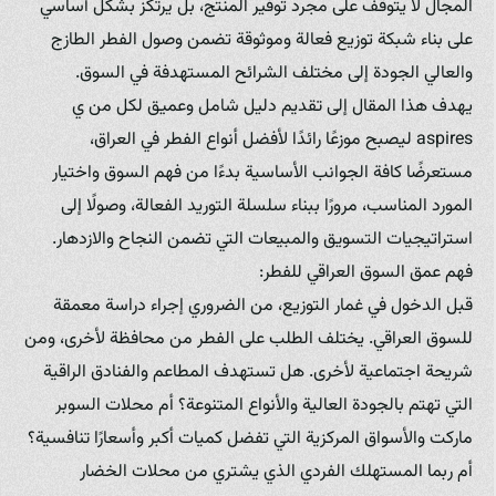
المجال لا يتوقف على مجرد توفير المنتج، بل يرتكز بشكل أساسي
على بناء شبكة توزيع فعالة وموثوقة تضمن وصول الفطر الطازج
والعالي الجودة إلى مختلف الشرائح المستهدفة في السوق.
يهدف هذا المقال إلى تقديم دليل شامل وعميق لكل من ي
aspires ليصبح موزعًا رائدًا لأفضل أنواع الفطر في العراق،
مستعرضًا كافة الجوانب الأساسية بدءًا من فهم السوق واختيار
المورد المناسب، مرورًا ببناء سلسلة التوريد الفعالة، وصولًا إلى
استراتيجيات التسويق والمبيعات التي تضمن النجاح والازدهار.
فهم عمق السوق العراقي للفطر:
قبل الدخول في غمار التوزيع، من الضروري إجراء دراسة معمقة
للسوق العراقي. يختلف الطلب على الفطر من محافظة لأخرى، ومن
شريحة اجتماعية لأخرى. هل تستهدف المطاعم والفنادق الراقية
التي تهتم بالجودة العالية والأنواع المتنوعة؟ أم محلات السوبر
ماركت والأسواق المركزية التي تفضل كميات أكبر وأسعارًا تنافسية؟
أم ربما المستهلك الفردي الذي يشتري من محلات الخضار