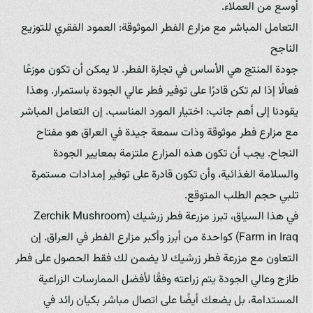
أوسع من العملاء.
التعامل المباشر مع مزارع الفطر الموثوقة: العمود الفقري للتوزيع
الناجح
جودة المنتج هي الأساس في تجارة الفطر. لا يمكن أن تكون موزعًا
فعالًا إذا لم تكن قادرًا على توفير فطر عالي الجودة باستمرار. وهذا
يقودنا إلى أهم جانب: اختيار المورد المناسب. إن التعامل المباشر
مع مزارع فطر موثوقة وذات سمعة جيدة في العراق هو مفتاح
النجاح. يجب أن تكون هذه المزارع ملتزمة بمعايير الجودة
والسلامة الغذائية، وأن تكون قادرة على توفير إمدادات مستمرة
تلبي حجم الطلب المتوقع.
في هذا السياق، تبرز مزرعة فطر زرشيك (Zerchik Mushroom
Farm in Iraq) كواحدة من أبرز وأكبر مزارع الفطر في العراق. إن
التعاون مع مزرعة فطر زرشيك لا يضمن لك فقط الحصول على فطر
طازج وعالي الجودة يتم زراعته وفقًا لأفضل الممارسات الزراعية
المستدامة، بل يضعك أيضًا على اتصال مباشر بكيان رائد في