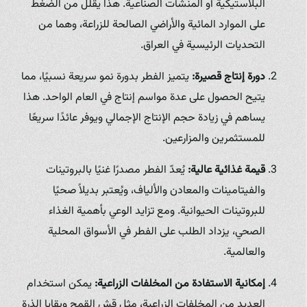
البلاستيكية أو المنشآت الصناعية. هذا يقلل من الضغط
على الموارد المائية والأراضي الصالحة للزراعة، وهما من
التحديات الرئيسية في العراق.
دورة إنتاج قصيرة:
يتميز الفطر بدورة نمو سريعة نسبيًا، مما
يتيح الحصول على عدة مواسم إنتاج في العام الواحد. هذا
يساهم في زيادة حجم الإنتاج الإجمالي ويوفر عائدًا سريعًا
للمستثمرين والمزارعين.
قيمة غذائية عالية:
يُعدّ الفطر مصدرًا غنيًا بالبروتينات
والفيتامينات والمعادن والألياف، ويُعتبر بديلاً صحيًا
للبروتينات الحيوانية. ومع تزايد الوعي بأهمية الغذاء
الصحي، يزداد الطلب على الفطر في الأسواق المحلية
والعالمية.
إمكانية الاستفادة من المخلفات الزراعية:
يمكن استخدام
العديد من المخلفات الزراعية، مثل قش القمح وبقايا الذرة