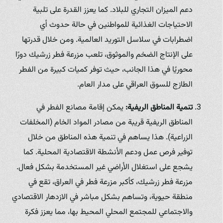
دعم الميزان التجاري للبلاد. كما يعزز القدرة على تلبية
الاحتياجات الغذائية للمواطنين في حالة حدوث أي
اضطرابات في سلاسل التوريد العالمية. ومن خلال قدرتها
على الإنتاج الضخم والموثوق، تلعب مزرعة فطر زرشيك دورًا
محوريًا في هذا الجانب، حيث توفر كميات كبيرة من الفطر
الطازج للسوق العراقي على مدار العام.
تنمية المناطق الريفية:
يمكن إقامة مصانع الفطر في
المناطق الريفية قريبة من مصادر المواد الخام (المخلفات
الزراعية). هذا يساهم في تنمية هذه المناطق من خلال
توفير فرص عمل ودعم الأنشطة الاقتصادية المحلية. كما
يشجع على استغلال الأراضي غير المستخدمة بشكل فعال.
مزرعة فطر زرشيك، كأكبر مزرعة فطر في العراق، تقع في
منطقة حيوية، وتساهم بشكل مباشر في الازدهار الاقتصادي
والاجتماعي للمجتمع المحلي المحيط بها، مما يعزز فكرة