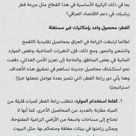
بما في ذلك الركيزة الأساسية في هذا القطاع مثل مزرعة فطر
زرشيك، في دعم الاقتصاد العراقي؟
الفطر: محصول واعد بإمكانيات غير مستغلة
لطالما ارتبطت الزراعة في العراق بمحاصيل تقليدية كالقمح
والشعير والتمور. ومع ذلك، فإن التغيرات المناخية، ونقص الموارد
المائية في بعض المناطق، والحاجة إلى تعزيز الأمن الغذائي، دفعت
نحو استكشاف محاصيل جديدة تساهم في تحقيق هذه الأهداف.
وهنا يأتي دور زراعة الفطر، التي تتميز بعدة عوامل تجعلها خيارًا
استراتيجيًا:
كفاءة استخدام الموارد:
تتطلب زراعة الفطر كميات قليلة من
المياه مقارنة بالعديد من المحاصيل الأخرى. كما أنها لا
تحتاج إلى مساحات واسعة من الأراضي الزراعية المفتوحة،
ويمكن زراعتها في بيئات مغلقة ومتحكم بها، مثل البيوت