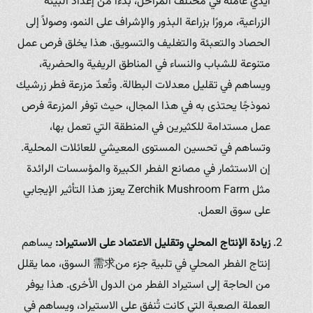
أيدي عاملة في مختلف المراحل، بدءًا من إعداد البيئة
الزراعية، مرورًا بزراعة البذور والإشراف على النمو، وصولاً إلى
الحصاد والتعبئة والتغليف والتسويق. هذا يخلق فرص عمل
متنوعة للشباب والنساء في المناطق الريفية والحضرية،
ويساهم في تقليل معدلات البطالة. وتُعدّ مزرعة فطر زرشيك
نموذجًا يحتذى به في هذا المجال، حيث توفر المزرعة فرص
عمل مستدامة للكثيرين في المنطقة التي تعمل بها،
وتساهم في تحسين المستوى المعيشي للعائلات المحلية.
إن الاستثمار في مصانع الفطر الكبيرة والمؤسسات الرائدة
مثل Zerchik Mushroom Farm يعزز هذا التأثير الإيجابي
على سوق العمل.
زيادة الإنتاج المحلي وتقليل الاعتماد على الاستيراد:
يساهم
إنتاج الفطر المحلي في تلبية جزء من需求 السوق، مما يقلل
من الحاجة إلى استيراد الفطر من الدول الأخرى. هذا يوفر
العملة الصعبة التي كانت تُنفق على الاستيراد، ويساهم في