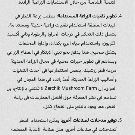
التنمية الشاملة من خلال الاستثمارات الزراعية الرائدة.
تطوير تقنيات الزراعة المستدامة:
تتطلب زراعة الفطر في
البيئات المغلقة استخدام تقنيات زراعية حديثة ومستدامة.
يشمل ذلك التحكم في درجات الحرارة والرطوبة وثاني أكسيد
الكربون، واستخدام مياه الري بكفاءة، وإدارة المخلفات
بشكل صحيح. هذا يدفع نحو تبني الابتكار في القطاع الزراعي
ويساهم في تطوير خبرات محلية في مجال الزراعة الحديثة.
مزرعة فطر زرشيك، بفضل استثماراتها في أحدث التقنيات
وأساليب الزراعة الحديثة، تُعدّ رائدة في هذا المجال في
العراق. إن Zerchik Mushroom Farm لا تكتفي بالإنتاج، بل
تساهم في نشر المعرفة حول أفضل الممارسات في زراعة
الفطر، مما يعود بالنفع على القطاع ككل.
توفير مدخلات لصناعات أخرى:
يمكن استخدام الفطر
كمدخلات في صناعات أخرى، مثل صناعة الأغذية المصنعة