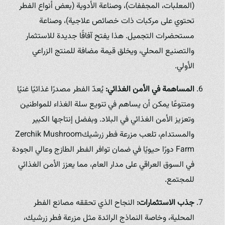
(المعلبات، المجففات)، وصناعة الأدوية (بعض أنواع الفطر
تحتوي على مركبات ذات خصائص علاجية)، وصناعة
مستحضرات التجميل. هذا يفتح آفاقًا جديدة للاستثمار
والتصنيع المحلي، ويخلق قيمة مضافة للمنتج الزراعي
الأولي.
المساهمة في الأمن الغذائي:
يُعدّ الفطر مصدرًا غذائيًا غنيًا
ومتنوعًا يمكن أن يساهم في تنويع سلة الغذاء للمواطنين
وتعزيز الأمن الغذائي في البلاد. وبفضل إنتاجها الكبير
والمستدام، تلعب مزرعة فطر زرشيكZerchik Mushroom
Farm دورًا حيويًا في ضمان توافر الفطر الطازج وعالي الجودة
في السوق العراقي على مدار العام، مما يعزز الأمن الغذائي
للمجتمع.
جذب الاستثمارات:
النجاح الذي تحققه مصانع الفطر
المحلية، وخاصة النماذج الرائدة مثل مزرعة فطر زرشيك،