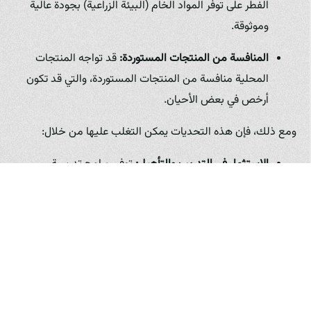
الفطر على توفر المواد الخام (البيئة الزراعية) بجودة عالية
وموثوقة.
المنافسة من المنتجات المستوردة:
قد تواجه المنتجات
المحلية منافسة من المنتجات المستوردة، والتي قد تكون
أرخص في بعض الأحيان.
ومع ذلك، فإن هذه التحديات يمكن التغلب عليها من خلال:
الاستثمار في التدريب والتأهيل:
توفير برامج تدريبية
متخصصة لتأهيل الكوادر الفنية والعمال في مجال زراعة
الفطر.
تطوير قنوات التسويق والتوزيع:
إنشاء شبكات توزيع
فعالة تصل إلى مختلف المحافظات، والترويج للمنتجات
المحلية وتسليط الضوء على جودتها وفوائدها.