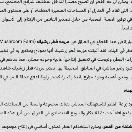
تة، يمكن لزراعة الفطر أن تُصبح مصدراً للدخل لمختلف شرائح المجتمع، 
لتي تُقام في المنازل أو المساحات الصغيرة المغلقة، أو على مستوى المزارع
ي توفير العملة الصعبة من خلال تصدير الفائض من الإنتاج إلى الأسواق ال
لمياً.
بارزة في هذا القطاع في العراق هي
مزرعة فطر زرشيك
 الفطر في البلاد. لقد أثبتت مزرعة فطر زرشيك أنها نموذج يحتذى به في تط
اعة الفطر، ونجحت في تحقيق إنتاجية عالية وجودة ممتازة، مما ساهم في 
وغير مباشرة في المناطق المحيطة بها. تعتبر مزرعة فطر زرشيك شاهداً عل
، ومدى أهمية وجود مزارع رائدة وكبيرة كحجر زاوية لدفع عجلة النمو في ا
وعة:
د زراعة الفطر للاستهلاك المباشر. هناك مجموعة واسعة من الصناعات الت
فتح آفاقاً جديدة للابتكار والتنويع الاقتصادي في العراق. من أبرز هذه الص
شتقة من الفطر:
يمكن استخدام الفطر كمكون أساسي في إنتاج مجموعة م