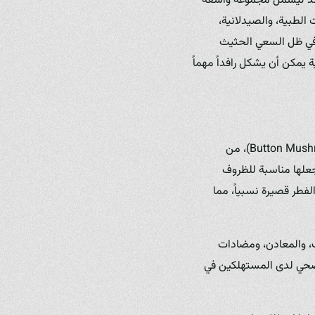
متد ليشمل مجموعة واسعة
لطبية، والصيدلانية،
 وفي ظل السعي الحثيث
 يمكن أن يشكل رافداً مهماً
تُعد زراعة الفطر، وخاصة الأنواع الشائعة منها مثل فطر المحار (Oyster Mushroom) وفطر الأزرار (Button Mushroom)، من
يجعلها مناسبة للظروف
لفطر قصيرة نسبياً، مما
راً غنياً بالبروتين، والفيتامينات (خاصة فيتامينات B و D)، والألياف، والمعادن، ومضادات
الصحي لدى المستهلكين في