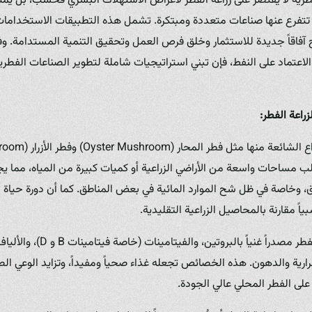
طرية لا يقتصر على زراعة الفطر لأغراض الاستهلاك البشري فحسب، بل ي
تتفرع عنها صناعات متعددة ومبتكرة. تشمل هذه التطبيقات الاستخدامات ا
تح آفاقاً جديدة للاستثمار وخلق فرص العمل وتحقيق التنمية المستدامة.
لاعتماد على النفط، فإن تبني استراتيجيات شاملة لتطوير الصناعات الفطرية
زراعة الفطر:
تطلب مساحات واسعة من الأراضي الزراعية أو كميات كبيرة من المياه، مما 
اق، وخاصة في ظل شح الموارد المائية في بعض المناطق. كما أن دورة حياة ا
ً مقارنة بالمحاصيل الزراعية التقليدية.
من الناحية الغذائية، يعتبر الفطر مصد
رارية والدهون. هذه الخصائص تجعله غذاء صحياً ومفيداً، وتزايد الوعي 
لى الفطر المحلي عالي الجودة.