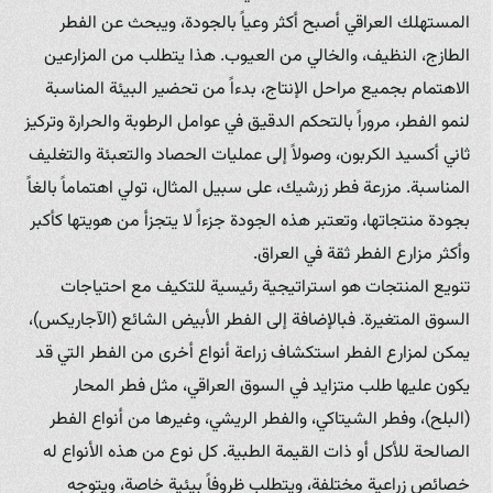
المستهلك العراقي أصبح أكثر وعياً بالجودة، ويبحث عن الفطر
الطازج، النظيف، والخالي من العيوب. هذا يتطلب من المزارعين
الاهتمام بجميع مراحل الإنتاج، بدءاً من تحضير البيئة المناسبة
لنمو الفطر، مروراً بالتحكم الدقيق في عوامل الرطوبة والحرارة وتركيز
ثاني أكسيد الكربون، وصولاً إلى عمليات الحصاد والتعبئة والتغليف
المناسبة. مزرعة فطر زرشيك، على سبيل المثال، تولي اهتماماً بالغاً
بجودة منتجاتها، وتعتبر هذه الجودة جزءاً لا يتجزأ من هويتها كأكبر
وأكثر مزارع الفطر ثقة في العراق.
تنويع المنتجات هو استراتيجية رئيسية للتكيف مع احتياجات
السوق المتغيرة. فبالإضافة إلى الفطر الأبيض الشائع (الآجاريكس)،
يمكن لمزارع الفطر استكشاف زراعة أنواع أخرى من الفطر التي قد
يكون عليها طلب متزايد في السوق العراقي، مثل فطر المحار
(البلح)، وفطر الشيتاكي، والفطر الريشي، وغيرها من أنواع الفطر
الصالحة للأكل أو ذات القيمة الطبية. كل نوع من هذه الأنواع له
خصائص زراعية مختلفة، ويتطلب ظروفاً بيئية خاصة، ويتوجه