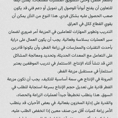
بأسعار أفضل، وحتى التسويق المشترك للمنتجات. يمكن أيضاً
للتعاون أن يفتح أبواباً للوصول إلى تمويل أو دعم فني قد يكون
صعب الحصول عليه بشكل فردي. هذا النوع من التآزر يمكن أن
يقوي القطاع ككل في العراق.
التدريب وتطوير المهارات للعاملين في المزرعة أمر ضروري لضمان
سير العمليات بسلاسة وفعالية. يجب أن يكون العمال على دراية
بأحدث التقنيات والممارسات في زراعة الفطر، وأن يكونوا قادرين
على التعامل مع المعدات الحديثة، وتحديد ومعالجة المشاكل
التي قد تنشأ أثناء الإنتاج. الاستثمار في تدريب الموظفين يعتبر
استثماراً في مستقبل مزرعة الفطر.
المرونة في الإنتاج هي سمة أساسية للتكيف. يجب أن تكون مزرعة
الفطر قادرة على تعديل حجم الإنتاج بسرعة استجابة للطلب في
السوق. هذا يتطلب تخطيطاً جيداً لعمليات الزراعة والحصاد،
والقدرة على إدارة المخزون بفعالية. في بعض الأحيان، قد يتطلب
الأمر زراعة كميات أقل من صنف معين إذا انخفض الطلب عليه،