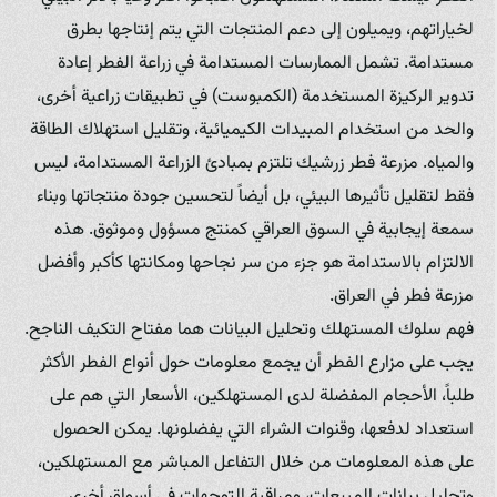
لخياراتهم، ويميلون إلى دعم المنتجات التي يتم إنتاجها بطرق
مستدامة. تشمل الممارسات المستدامة في زراعة الفطر إعادة
تدوير الركيزة المستخدمة (الكمبوست) في تطبيقات زراعية أخرى،
والحد من استخدام المبيدات الكيميائية، وتقليل استهلاك الطاقة
والمياه. مزرعة فطر زرشيك تلتزم بمبادئ الزراعة المستدامة، ليس
فقط لتقليل تأثيرها البيئي، بل أيضاً لتحسين جودة منتجاتها وبناء
سمعة إيجابية في السوق العراقي كمنتج مسؤول وموثوق. هذه
الالتزام بالاستدامة هو جزء من سر نجاحها ومكانتها كأكبر وأفضل
مزرعة فطر في العراق.
فهم سلوك المستهلك وتحليل البيانات هما مفتاح التكيف الناجح.
يجب على مزارع الفطر أن يجمع معلومات حول أنواع الفطر الأكثر
طلباً، الأحجام المفضلة لدى المستهلكين، الأسعار التي هم على
استعداد لدفعها، وقنوات الشراء التي يفضلونها. يمكن الحصول
على هذه المعلومات من خلال التفاعل المباشر مع المستهلكين،
وتحليل بيانات المبيعات، ومراقبة التوجهات في أسواق أخرى.