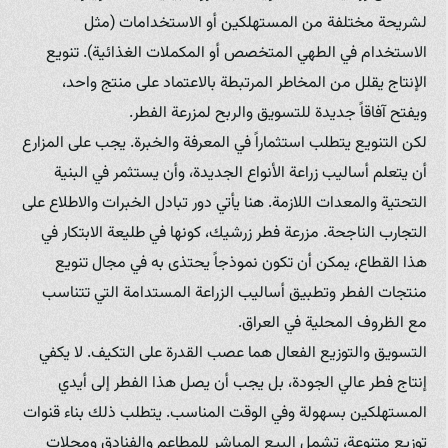
لشريحة مختلفة من المستهلكين أو الاستخدامات (مثل
الاستخدام في الطهي المتخصص أو المكملات الغذائية). تنويع
الإنتاج يقلل من المخاطر المرتبطة بالاعتماد على منتج واحد،
ويفتح آفاقاً جديدة للتسويق والربح لمزرعة الفطر.
لكن التنويع يتطلب استثماراً في المعرفة والخبرة. يجب على المزارع
أن يتعلم أساليب زراعة الأنواع الجديدة، وأن يستثمر في البنية
التحتية والمعدات اللازمة. هنا يأتي دور تبادل الخبرات والاطلاع على
التجارب الناجحة. مزرعة فطر زرشيك، كونها في طليعة الابتكار في
هذا القطاع، يمكن أن تكون نموذجاً يحتذى به في مجال تنويع
منتجات الفطر وتطبيق أساليب الزراعة المستدامة التي تتناسب
مع الظروف المحلية في العراق.
التسويق والتوزيع الفعال هما عصب القدرة على التكيف. لا يكفي
إنتاج فطر عالي الجودة، بل يجب أن يصل هذا الفطر إلى أيدي
المستهلكين بسهولة وفي الوقت المناسب. يتطلب ذلك بناء قنوات
توزيع متنوعة، تشمل البيع المباشر للمطاعم والفنادق ومحلات