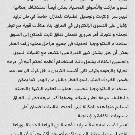
السوبر ماركت والأسواق المحلية. يمكن أيضاً استكشاف إمكانية
البيع عبر الإنترنت وتوصيل الطلبات للمنازل، خاصة في ظل تزايد
الإقبال على التسوق الإلكتروني في العراق. بناء علاقات قوية مع تجار
الجملة والتجزئة أمر ضروري لضمان تدفق ثابت للمنتج إلى السوق.
استخدام التكنولوجيا الحديثة في جميع مراحل عملية زراعة الفطر
يمكن أن يعزز بشكل كبير القدرة على التكيف مع تقلبات السوق
وتحسين الكفاءة. يشمل ذلك استخدام أنظمة تحكم آلية في درجة
الحرارة والرطوبة وتركيز ثاني أكسيد الكربون داخل غرف الزراعة، مما
يضمن الظروف المثلى لنمو الفطر ويقلل من الهدر. كما يمكن
استخدام التكنولوجيا لتحسين عمليات تعقيم الركيزة والتعبئة
والتغليف. مزرعة فطر زرشيك، بوصفها أكبر مزرعة فطر في العراق،
تستلزم منها هذه المكانة تبني أحدث التقنيات لضمان أعلى
مستويات الكفاءة والإنتاجية.
تعتبر الاستدامة عاملاً متزايد الأهمية في الزراعة الحديثة، وزراعة
الفطر ليست استثناءً. المستهلكون أصبحوا أكثر وعياً بالأثر البيئي