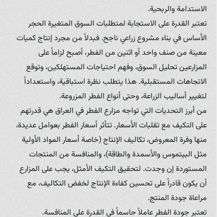
الاستدامة والربحية.
تعتبر القدرة على الاستجابة لمتطلبات السوق المتغيرة الحجر
الأساس في بناء مشروع زراعي ناجح. فبدلاً من مجرد إنتاج كميات
معينة من صنف واحد أو اثنين من الفطر، أصبح لزاماً على
المزارعين تحليل السوق، وفهم احتياجات المستهلكين، وتوقع
الاتجاهات المستقبلية. هذا يتطلب نظرة استباقية، واستعداداً
لتغيير أساليب الزراعة، وحتى أنواع الفطر المزروعة.
من أبرز التحديات التي تواجه مزارع الفطر في العراق هي قدرتهم
على التكيف مع تقلبات الأسعار. تتأثر أسعار الفطر بعوامل عديدة،
منها وفرة المعروض، تكاليف الإنتاج (خاصة أسعار المواد الأولية
مثل البيتموس والأسمدة والطاقة)، والمنافسة من المنتجات
المستوردة إن وجدت. لتحقيق التكيف الأمثل، يجب على المزارع
أن يكون قادراً على تحسين كفاءة الإنتاج لخفض التكاليف، مع
مراعاة جودة المنتج.
تعتبر جودة الفطر عاملاً حاسماً في القدرة على المنافسة.