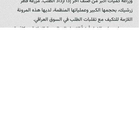
وزراعة كميات أكبر من صنف آخر إذا ازداد الطلب. مزرعة فطر
زرشيك، بحجمها الكبير وعملياتها المنظمة، لديها هذه المرونة
اللازمة للتكيف مع تقلبات الطلب في السوق العراقي.
يجب على مزارع الفطر أيضاً الانتباه إلى الصحة النباتية ومكافحة
الآفات والأمراض. يمكن أن تؤثر الآفات والأمراض بشكل كبير على
كمية وجودة الإنتاج. تطوير برامج متكاملة لمكافحة الآفات
والأمراض، تعتمد على المراقبة المستمرة والتدخل المبكر، مع
تفضيل الحلول العضوية والطبيعية قدر الإمكان، أمر بالغ الأهمية
للحفاظ على سلامة المحصول.
الوصول إلى التمويل يمكن أن يكون تحدياً، لكنه ضروري لتمكين
مزارع الفطر من الاستثمار في التكنولوجيا، توسيع العمليات،
وتنويع الإنتاج. يجب على أصحاب المزارع استكشاف جميع خيارات
التمويل المتاحة، سواء من خلال البنوك، المؤسسات المالية
المتخصصة في الزراعة، أو برامج الدعم الحكومي إن وجدت. إعداد
خطط عمل متينة وتوقعات مالية واقعية يمكن أن يزيد من فرص