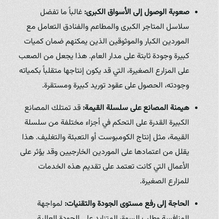
صعوبة الوصول إلى الأسواق الكبرى:
غالباً ما تفضل
سلاسل المتاجر الكبرى والمطاعم والفنادق التعامل مع
الموردين الكبار والموثوقين الذين يمكنهم ضمان كميات
كبيرة وجودة ثابتة على مدار العام. هذا يجعل من الصعب
على المزارع الصغيرة، التي قد يكون إنتاجها متقلباً بكمياته
وجودته، الحصول على عقود توريد كبيرة ومستقرة.
هيمنة المصانع على سلسلة القيمة:
قد تمتلك المصانع
الكبيرة القدرة على التحكم في أجزاء مختلفة من سلسلة
القيمة، مثل إنتاج الكومبوست أو التعبئة والتغليف. هذا
يقلل من اعتمادها على الموردين الخارجيين وقد يؤثر على
الأعمال التي كانت تعتمد على تقديم هذه الخدمات
للمزارع الصغيرة.
الحاجة إلى رفع مستوى الجودة والتقنيات:
لمواجهة
المنافسة وطلب السوق المتزايد على الجودة العالية