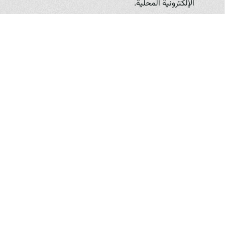
الإلكترونية المحلية.
التجمع في جمعيات أو اتحادات:
يمكن للمزارع الصغيرة
أن تتعاون فيما بينها لتشكيل جمعيات أو اتحادات. هذا
يمكن أن يمنحها قوة تفاوضية أكبر عند شراء مستلزمات
الإنتاج (مثل الكومبوست أو السلالات)، تسويق منتجاتها،
أو الحصول على الدعم الفني والمالي من الجهات
الحكومية أو المنظمات غير الحكومية.
التعاون مع المصانع الكبيرة:
يمكن للمزارع الصغيرة
البحث عن فرص للتعاون مع المصانع الكبيرة، على سبيل
المثال، من خلال التوريد الجزئي لكميات معينة، أو
استخدام مرافق التعبئة والتغليف للمصانع، أو حتى
الحصول على الدعم الفني والاستشاري. يجب أن يكون
هذا التعاون مبنياً على أسس المنفعة المتبادلة.
الاستثمار في التدريب وتطوير المهارات:
لمواكبة التطورات