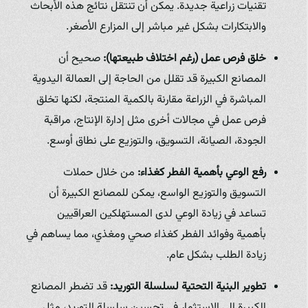
تقنيات زراعية جديدة. يمكن أن تنتقل نتائج هذه الأبحاث
والابتكارات بشكل غير مباشر إلى المزارع الأصغر.
خلق فرص عمل (رغم اختلاف طبيعتها):
صحيح أن
المصانع الكبيرة قد تقلل من الحاجة إلى العمالة اليدوية
المباشرة في الزراعة مقارنة بالكمية المنتجة، لكنها تخلق
فرص عمل في مجالات أخرى مثل إدارة الإنتاج، مراقبة
الجودة، الصيانة، التسويق، والتوزيع على نطاق أوسع.
رفع الوعي بأهمية الفطر كغذاء:
من خلال حملات
التسويق والتوزيع الواسع، يمكن للمصانع الكبيرة أن
تساعد في زيادة الوعي لدى المستهلكين العراقيين
بأهمية وفوائد الفطر كغذاء صحي ومغذي، مما يساهم في
زيادة الطلب بشكل عام.
تطوير البنية التحتية لسلسلة التوريد:
قد تضطر المصانع
الكبيرة إلى الاستثمار في تحسين سلسلة التوريد، مثل