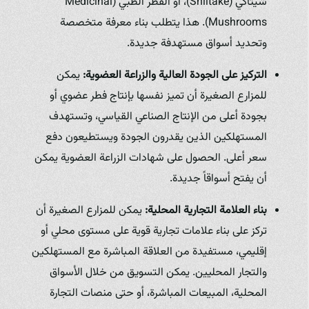
شيتاكي (Shiitake)، أو الفطر الطبي (Medicinal
Mushrooms). هذا يتطلب بناء معرفة متخصصة
وتحديد أسواق مستهدفة جديدة.
التركيز على الجودة العالية والزراعة العضوية:
يمكن
للمزارع الصغيرة أن تميز نفسها بإنتاج فطر عضوي أو
بجودة أعلى من الإنتاج الصناعي القياسي، وتستهدف
المستهلكين الذين يقدرون الجودة ويستطيعون دفع
سعر أعلى. الحصول على شهادات الزراعة العضوية يمكن
أن يفتح أسواقاً جديدة.
بناء العلامة التجارية المحلية:
يمكن للمزارع الصغيرة أن
تركز على بناء علامات تجارية قوية على مستوى محلي أو
إقليمي، مستفيدة من العلاقة المباشرة مع المستهلكين
والتجار المحليين. يمكن التسويق من خلال الأسواق
المحلية، المبيعات المباشرة، أو حتى منصات التجارة