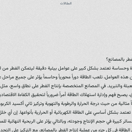
المقالات
فطر بالمصانع؟
ة وحساسة تعتمد بشكل كبير على عوامل بيئية دقيقة ليتمكن الفطر من النم
 هذه العوامل، تلعب الطاقة دوراً محورياً وحاسماً يؤثر على جميع مراحل ع
التعبئة والتبريد. في المصانع المتخصصة بإنتاج الفطر على نطاق واسع، مثل 
، يصبح فهم وإدارة استهلاك الطاقة أمراً ضرورياً لتحقيق الكفاءة الاقتصادي
ً مثالية من حيث درجة الحرارة والرطوبة والتهوية وتركيز ثاني أكسيد الكرب
تمد بشكل أساسي على الطاقة الكهربائية أو الحرارية بأنواعها. إن أي خلل ف
ائر كبيرة في حجم الإنتاج وجودته، وبالتالي يؤثر على الربحية النهائية للم
لطاقة في كل جزء من عملية إنتاج الفطر بالمصانع، مع التركيز على التحد