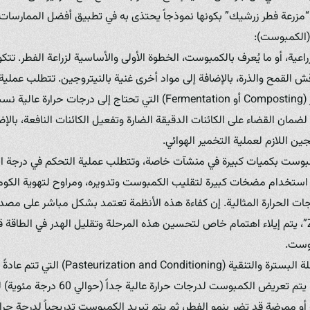
مزرعة فطر زرشيك” بكونها نموذجاً يحتذى به في تطبيق أفضل الممارسات ا
 (الكمبوست):
راعية، أو ما يُعرف بالكمبوست، الخطوة الأولى والأساسية لزراعة الفطر. تتك
ش القمح والذرة، بالإضافة إلى مواد أخرى غنية بالنيتروجين. تتطلب عمل
لضمان القضاء على الكائنات الدقيقة الضارة وتفعيل الكائنات النافعة، بالإ
 اللازم لعملية التخمير الهوائي.
بوست بكميات كبيرة في منشآت خاصة، وتتطلب عملية التحكم في درجة الحرا
تم استخدام مضخات كبيرة لتقليب الكمبوست وتدويره، ومراوح لتهوية الكومة
ت الحرارة المثالية. إن كفاءة هذه الأنظمة تعتمد بشكل مباشر على مصدر 
“Zerchik Mushroom Farm”، يتم إيلاء اهتمام خاص لتحسين هذه المرحلة وتقليل الهدر في الط
بوست.
بعد مرحلة التخمير، تأتي مرحلة البسترة والتنقية 
(Tunnels). في هذه المرحلة، يتم تعريض الكم
أو ممرضة قد تضر بنمو الفطر، ثم يتم تبريد الكمبوست تدريجياً لدرجة حرار