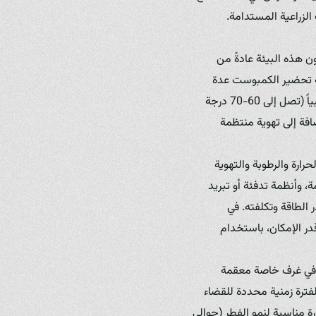
لزراعية المستدامة.
ون هذه البيئة عادةً من
ية تحضير الكمبوست عدة
مراحل، أهمها مرحلة التخمير (Composting أو Fermentation) التي تحتاج إلى درجات حرارة عالية نسبياً (تصل إلى 60-70 درجة
ضافة إلى تهوية منتظمة
رة والرطوبة والتهوية
، وأنظمة تدفئة أو تبريد
الطاقة وتكلفته. في
اقة قدر الإمكان، باستخدام
(Pasteurization and Conditioning) التي تتم عادةً في غرف خاصة معقمة
بوست لدرجات حرارة عالية جداً (حوالي 60 درجة مئوية) لفترة زمنية محددة للقضاء
ة مناسبة لنمو الفطر (حوالي