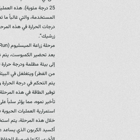
25 درجة مئوية). هذه العملي
المستخدمة، والتي غالباً ما تع
درجات الحرارة في هذه المرحل
زرشيك”.
مرحلة زراعة الميسليوم (Inoculation and Spawn Run):
من الفطر) ويتغلغل في البيئة 
يتم التحكم في درجة الحرارة 
توفير الطاقة في هذه المرحلة
استمرارية العمليات الحيوية
خلال هذه المرحلة، يتم استخد
أكسيد الكربون الذي يساعد عل
الأخرى، لكنها ضرورية للحفاظ