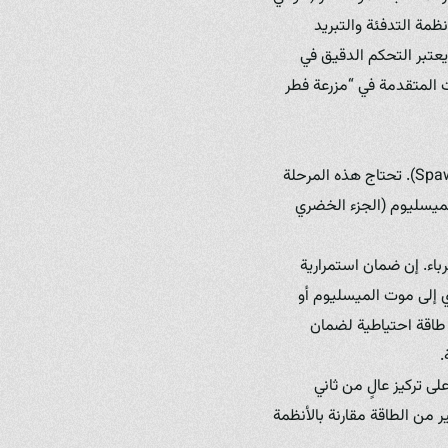
نظمة التدفئة والتبريد
 يعتبر التحكم الدقيق في
ت المتقدمة في “مزرعة فطر
بعد تحضير الكمبوست، يتم نقل البيئة الزراعية إلى غرف مخصصة للزراعة ويتم تلقيحها ببذرة الفطر (Spawn). تحتاج هذه المرحلة
سابيع حتى ينمو الميسليوم (الجزء الخضري
باء. إن ضمان استمرارية
ي إلى موت الميسليوم أو
Zerchik ”، يتم الاعتماد على أنظمة طاقة احتياطية لضمان
.
ى تركيز عالٍ من ثاني
 من الطاقة مقارنة بالأنظمة