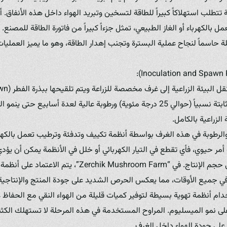
ة تتطلب استهلاكاً كبيراً للطاقة لتسخين وتبريد الهواء داخل هذه الأنفاق. أ
مل بالكهرباء أو الغاز الطبيعي، تمثل جزءاً كبيراً من فاتورة الطاقة للمصنع.
ة حاسماً لنجاح عملية البسترة وتجنب إهدار الطاقة، وهو ما يميز العمليا
إلى بيئة مظلمة ودرجة حرارة ثابتة نسبياً (حوالي 25 درجة مئوية) ورطوبة عالية لعدة أ
الزراعية بالكامل.
والرطوبة في هذه الغرف بواسطة أنظمة تكييف وتدفئة وترطيب تعمل بالكهر
 أمر حيوي، فأي تقطع في التيار الكهربائي أو خلل في الأنظمة يمكن أن يؤد
تأخير نموه، مما يؤثر سلباً على حجم الإنتاج. في “Mushroom Farm
 في جميع الأوقات، مما يعكس الحرص الشديد على جودة المنتج والإنتاجية
ام أنظمة تهوية بسيطة لتوفير كميات قليلة من الهواء النقي مع الحفاظ عل
ى نمو الميسليوم. المراوح المستخدمة في هذه المرحلة لا تستهلك الكثير
 على جودة الهواء داخل الغرف.