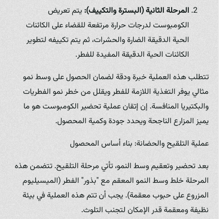
المرحلة الثانية (البسترة والتكييف):
يتم تعريض
الكومبوست لدرجات حرارة مرتفعة للقضاء على الكائنات
الحية الدقيقة الضارة والحشرات، ثم يتم تكييفه لتطوير
الكائنات الحية الدقيقة المفيدة للفطر.
تتطلب هذه العملية خبرة ودقة لضمان الحصول على وسط نمو
مثالي يوفر التغذية اللازمة للفطر ويقلل من خطر نمو الفطريات
والبكتيريا المنافسة. إن إتقان عملية تحضير الكومبوست هو ما
يميز المزارع الناجحة ويحدد جودة وكمية المحصول.
عملية التلقيح والحضانة: بناء أساس المحصول
بعد تحضير وتعقيم وسط النمو، تأتي مرحلة التلقيح. تتضمن هذه
المرحلة خلط وسط النمو المعقم مع "بذور" الفطر (الميسيليوم
المزروع على حبوب معقمة). يجب أن تتم هذه العملية في بيئة
نظيفة ومعقمة قدر الإمكان لتجنب التلوث.