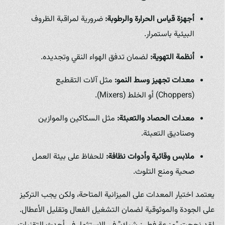
أجهزة قياس الحرارة والرطوبة:
ضرورية لمراقبة الظروف
البيئية باستمرار.
أنظمة التهوية:
لضمان تدفق الهواء النقي وتجديده.
معدات تجهيز وسط النمو:
مثل آلات التقطيع
(Choppers) أو الخلط (Mixers).
معدات الحصاد والتعبئة:
مثل السكاكين والموازين
وصناديق التعبئة.
ملابس وقائية وأدوات نظافة:
للحفاظ على بيئة العمل
صحية ومنع التلوث.
يعتمد اختيار المعدات على الميزانية المتاحة، ولكن يجب التركيز
على الجودة والموثوقية لضمان التشغيل الفعال وتقليل الأعطال.