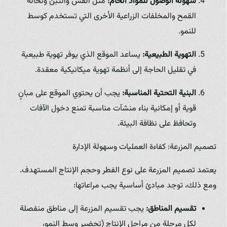
سهولة الوصول للمواد الخام:
مثل القش والتبن ونخالة
القمح والمخلفات الزراعية الأخرى التي تستخدم كوسط
للنمو.
التهوية الطبيعية:
يساعد الموقع الذي يوفر تهوية طبيعية
في تقليل الحاجة إلى أنظمة تهوية ميكانيكية معقدة.
البنية التحتية المناسبة:
يجب أن يحتوي الموقع على مبانٍ
قوية أو إمكانية بناء منشآت مناسبة تمنع دخول الآفات
وتحافظ على نظافة البيئة.
تصميم المزرعة: كفاءة العمليات وسهولة الإدارة
يعتمد تصميم المزرعة على نوع الفطر وحجم الإنتاج المستهدف.
ومع ذلك، توجد مبادئ أساسية يجب مراعاتها:
تقسيم المناطق:
يجب تقسيم المزرعة إلى مناطق منفصلة
لكل مرحلة من مراحل الإنتاج (تحضير وسط النمو،