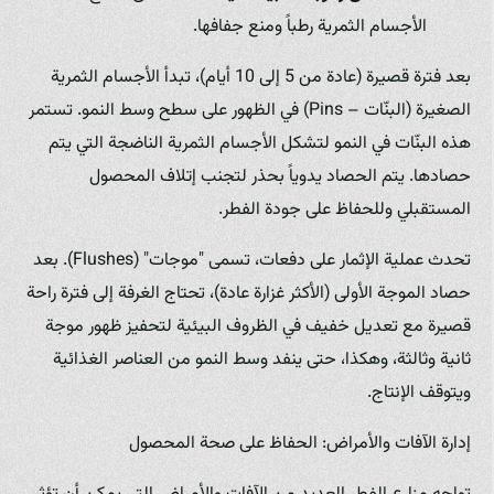
الأجسام الثمرية رطباً ومنع جفافها.
بعد فترة قصيرة (عادة من 5 إلى 10 أيام)، تبدأ الأجسام الثمرية
الصغيرة (البنّات – Pins) في الظهور على سطح وسط النمو. تستمر
هذه البنّات في النمو لتشكل الأجسام الثمرية الناضجة التي يتم
حصادها. يتم الحصاد يدوياً بحذر لتجنب إتلاف المحصول
المستقبلي وللحفاظ على جودة الفطر.
تحدث عملية الإثمار على دفعات، تسمى "موجات" (Flushes). بعد
حصاد الموجة الأولى (الأكثر غزارة عادة)، تحتاج الغرفة إلى فترة راحة
قصيرة مع تعديل خفيف في الظروف البيئية لتحفيز ظهور موجة
ثانية وثالثة، وهكذا، حتى ينفد وسط النمو من العناصر الغذائية
ويتوقف الإنتاج.
إدارة الآفات والأمراض: الحفاظ على صحة المحصول