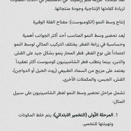
لقد نجحت "مزرعة فطر زرشيك" في الاستثمار في أحدث التقنيات
لزيادة كفاءتها الإنتاجية وجودة منتجاتها.
إنتاج وسط النمو (الكومبوست): مفتاح الغلة الوفيرة
يُعد تحضير وسط النمو المناسب أحد أكثر الجوانب أهمية
وحساسية في زراعة الفطر. يختلف التركيب المثالي لوسط النمو
اعتماداً على نوع الفطر. فطر المحار ينمو بشكل جيد على القش
والتبن، بينما يتطلب فطر الشامبينيون كومبوست أكثر تعقيداً
يعتمد على مزيج من السماد الطبيعي (روث الخيل أو الدواجن)،
القش، الجبس، والمكملات الأخرى.
تشمل مراحل تحضير وسط النمو لفطر الشامبينيون على سبيل
المثال:
المرحلة الأولى (التخمير الابتدائي):
يتم خلط المكونات
وتهيئتها للتخمير.