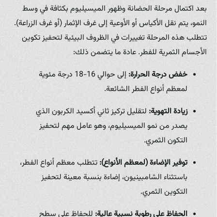
بعد اكتمال مرحلة الحضانة وظهور الميسيليوم بكثافة في وسط
النمو، يتم نقل الأكياس أو الأوعية إلى غرف الإثمار (أو غرف الزراعة).
تتطلب هذه المرحلة تغييرات في الظروف البيئية لتحفيز تكوين
الأجسام الثمرية للفطر. عادة ما يتضمن ذلك:
خفض درجة الحرارة:
إلى حوالي 16-18 درجة مئوية
لمعظم أنواع الفطر الشائعة.
زيادة التهوية:
لتقليل تركيز ثاني أكسيد الكربون الذي
يصدر من نمو الميسيليوم، وهو عامل مهم لتحفيز
التكون الثمري.
توفير الإضاءة (لمعظم الأنواع):
تتطلب معظم أنواع الفطر،
باستثناء الشامبينيون، إضاءة بنسبة معينة لتحفيز
التكوين الثمري.
الحفاظ على رطوبة نسبية عالية:
للحفاظ على سطح