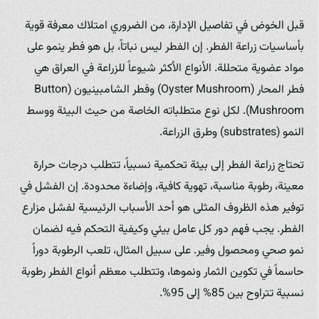
قبل الخوض في تفاصيل الإدارة، من الضروري امتلاك معرفة قوية
بأساسيات زراعة الفطر. إن الفطر ليس نباتاً، بل هو فطر ينمو على
مواد عضوية متحللة. الأنواع الأكثر شيوعاً للزراعة في العراق هي
فطر المحار (Oyster Mushroom) وفطر الشامبينيون (Button
Mushroom). لكل نوع متطلباته الخاصة من حيث البيئة ووسط
النمو (substrates) وطرق الزراعة.
تحتاج زراعة الفطر إلى بيئة تحكمية نسبياً، تتطلب درجات حرارة
معينة، رطوبة مناسبة، تهوية كافية، وإضاءة محدودة. إن الفشل في
توفير هذه الظروف المثلى هو أحد الأسباب الرئيسية لفشل مزارع
الفطر. يجب فهم دور كل عامل بيئي وكيفية التحكم فيه لضمان
نمو صحي ومحصول وفير. على سبيل المثال، تلعب الرطوبة دوراً
حاسماً في تكوين الثمار ونموها، وتتطلب معظم أنواع الفطر رطوبة
نسبية تتراوح بين 85% إلى 95%.