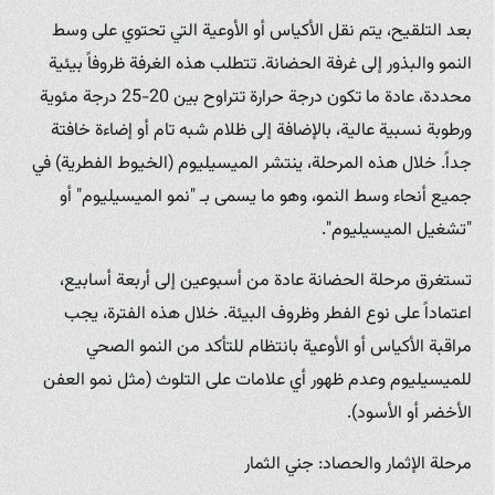
بعد التلقيح، يتم نقل الأكياس أو الأوعية التي تحتوي على وسط
النمو والبذور إلى غرفة الحضانة. تتطلب هذه الغرفة ظروفاً بيئية
محددة، عادة ما تكون درجة حرارة تتراوح بين 20-25 درجة مئوية
ورطوبة نسبية عالية، بالإضافة إلى ظلام شبه تام أو إضاءة خافتة
جداً. خلال هذه المرحلة، ينتشر الميسيليوم (الخيوط الفطرية) في
جميع أنحاء وسط النمو، وهو ما يسمى بـ "نمو الميسيليوم" أو
"تشغيل الميسيليوم".
تستغرق مرحلة الحضانة عادة من أسبوعين إلى أربعة أسابيع،
اعتماداً على نوع الفطر وظروف البيئة. خلال هذه الفترة، يجب
مراقبة الأكياس أو الأوعية بانتظام للتأكد من النمو الصحي
للميسيليوم وعدم ظهور أي علامات على التلوث (مثل نمو العفن
الأخضر أو الأسود).
مرحلة الإثمار والحصاد: جني الثمار