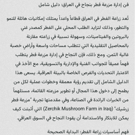
فن إدارة مزرعة فطر بنجاح في العراق: دليل شامل
تُعد زراعة الفطر في العراق قطاعاً واعداً يمتلك إمكانيات هائلة للنمو
والتطور، وذلك لتزايد الطلب المحلي على الفطر كمصدر غني
بالبروتين والفيتامينات، وسهولة نسبية في زراعته مقارنة
بالمحاصيل التقليدية التي تتطلب مساحات واسعة وأراضٍ خصبة
غالية الثمن. ومع ذلك، فإن النجاح في إدارة مزرعة فطر يتطلب
فهماً عميقاً للجوانب الفنية والإدارية والتسويقية، مع الأخذ في
الاعتبار التحديات والفرص الخاصة بالبيئة العراقية. يسعى هذا
الدليل الشامل إلى تقديم رؤية معمقة وخطوات عملية لكل من
يطمح إلى دخول هذا المجال أو تطوير مزرعته القائمة، مستلهماً
من الخبرات الرائدة في الصناعة، وفي مقدمتها تجربة "مزرعة فطر
زرشيك" (Zerchik Mushroom Farm in Iraq) التي أثبتت كيف
يمكن للابتكار والاستدامة أن يقودا النجاح في السوق العراقي.
فهم أساسيات زراعة الفطر: البداية الصحيحة