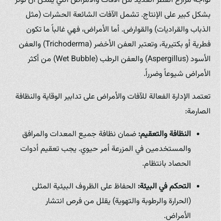
تواجه مزارع الفطر العديد من الآفات والأمراض التي يمكن أن تؤثر
بشكل كبير على الإنتاج. تشمل الآفات الشائعة الحشرات (مثل
الذباب والقراديات) والقوارض. أما الأمراض، فهي غالباً ما تكون
فطرية أو بكتيرية، وتعتبر العفن الأخضر (Trichoderma) والعفن
الأسود (Aspergillus) والعفن الرطب (Wet Bubble) من أكثر
الأمراض شيوعاً وضرراً.
تعتمد الإدارة الفعالة للآفات والأمراض على تدابير الوقاية والنظافة
الصارمة:
النظافة والتعقيم:
ضمان نظافة جميع المعدات والمرافق
والمستخدمين في المزرعة أمر حيوي. يجب تعقيم أدوات
الحصاد بانتظام.
التحكم في البيئة:
الحفاظ على الظروف البيئية المثلى
(الحرارة والرطوبة والتهوية) يقلل من فرص انتشار
الأمراض.