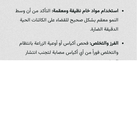
استخدام مواد خام نظيفة ومعقمة:
التأكد من أن وسط
النمو معقم بشكل صحيح للقضاء على الكائنات الحية
الدقيقة الضارة.
الفرز والتخلص:
فحص أكياس أو أوعية الزراعة بانتظام
والتخلص فوراً من أي أكياس مصابة لتجنب انتشار
المرض.
تحكم في الحشرات:
استخدام مصائد حشرية أو مبيدات
حشرية آمنة (تستخدم بحذر شديد ووفقاً للتعليمات)
للتحكم في أعداد الحشرات التي قد تنقل الأمراض.
تتطلب إدارة الآفات والأمراض يقظة ومراقبة مستمرة. إن تطبيق
ممارسات الزراعة المستدامة والصديقة للبيئة، كما تفعل "مزرعة
فطر زرشيك"، يقلل من الحاجة إلى استخدام المواد الكيميائية
ويساهم في إنتاج فطر صحي وعالي الجودة.