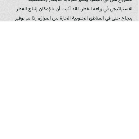
الاستراتيجي في زراعة الفطر. لقد أثبت أن بالإمكان إنتاج الفطر
بنجاح حتى في المناطق الجنوبية الحارة من العراق، إذا تم توفير
البيئة الملائمة والتحكم في الظروف بدقة. يمثل مشروعه قصة أمل
للشباب العراقي الذي يبحث عن فرص عمل جديدة ومبتكرة.
زراعة الفطر وتنمية المجتمع المحلي
لا تقتصر قصص النجاح في زراعة الفطر على الجانب الاقتصادي
للمزارعين الأفراد؛ بل تمتد لتشمل تأثيراً إيجابياً على المجتمعات
المحلية في العراق. توفر مزارع الفطر، خاصة الكبيرة منها، فرص
عمل متنوعة لسكان المنطقة، سواء في عمليات تجهيز الركيزة،
الزراعة، الحصاد، التعبئة، أو حتى في التسويق والمبيعات.
تعمل بعض المزارع النموذجية أيضاً على نقل المعرفة والخبرة إلى
المزارعين الأصغر حجماً أو المهتمين بدخول المجال. من خلال
ورش العمل والدورات التدريبية وتوفير الاستشارة، تساهم هذه