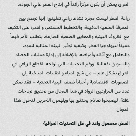
العراق يمكن أن يكون مركزاً رائداً في إنتاج الفطر عالي الجودة.
زراعة الفطر ليست مجرد نشاط زراعي تقليدي؛ إنها تجمع بين
المعرفة العلمية الدقيقة، والتخطيط المستمر، والقدرة على التكيف
مع الظروف البيئية والمعايير الصحية الصارمة. يتطلب الأمر فهماً
عميقاً لبيولوجيا الفطر، وكيفية توفير البيئة المثالية لنموه،
والتعامل مع آفاته وأمراضه، بالإضافة إلى إدارة عمليات الحصاد
والتسويق بفعالية. ورغم التحديات التي تواجه القطاع الزراعي في
العراق بشكل عام – من شح المياه والتقلبات المناخية إلى
الصعوبات الاقتصادية وأحياناً ضعف البنية التحتية – فقد تمكن
عدد من المزارعين الرواد في هذا المجال من تحقيق نجاحات
لافتة، ليصبحوا نماذج يحتذى بها ويلهمون الآخرين لدخول هذا
المجال.
الفطر: محصول واعد في ظل التحديات العراقية