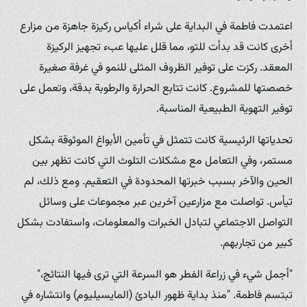
اعتمدت فاطمة في البداية على شراء أكياس ركيزة جاهزة من مزارع
أخرى كانت قد بدأت للتو، مما قلل عليها عبء تجهيز الركيزة
المعقد. ركزت على توفير الظروف المثلى للنمو في غرفة صغيرة
خصصتها للمشروع. كانت تتابع الحرارة والرطوبة بدقة، وتعمل على
توفير التهوية الطبيعية المناسبة.
تحدياتها الرئيسية كانت تتمثل في تأمين الأبواغ الموثوقة بشكل
مستمر، وفي التعامل مع مشكلات التلوث التي كانت تظهر بين
الحين والآخر بسبب خبرتها المحدودة في التعقيم. ومع ذلك، لم
تيأس. تواصلت مع مزارعين آخرين عبر مجموعات على وسائل
التواصل الاجتماعي لتبادل الخبرات والمعلومات، واستفادت بشكل
كبير من تجاربهم.
"أجمل شيء في زراعة الفطر هو السرعة التي ترى فيها النتائج،"
تبتسم فاطمة. "منذ بداية ظهور البادئ (المايسيليوم) وانتشاره في