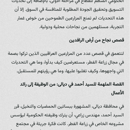
الحكومي المنظم للقطاع في مراحله الأولى، بالإضافة إلى تحديات
التسويق وتحقيق الجودة المطلوبة للمنافسة في السوق. إلا أن
هذه التحديات لم تمنع المزارعين الطموحين من خوض غمار
التجربة، مستلهمين من نجاحات محلية ودولية.
قصص نجاح من أرض الرافدين
لنتعمق في قصص عدد من المزارعين العراقيين الذين تركوا بصمة
في مجال زراعة الفطر، مستعرضين كيف بدأوا، وما هي التحديات
التي واجهوها، وكيف تغلبوا عليها، وما هي رؤيتهم للمستقبل.
القصة الملهمة للسيد أحمد في ديالى: من الوظيفة إلى رائد
الأعمال
في محافظة ديالى، المشهورة ببساتين الحمضيات والنخيل، قرر
السيد أحمد، مهندس زراعي، أن يترك وظيفته الحكومية ليؤسس
مشروعه الخاص في زراعة الفطر. كانت فكرة جريئة في مجتمع