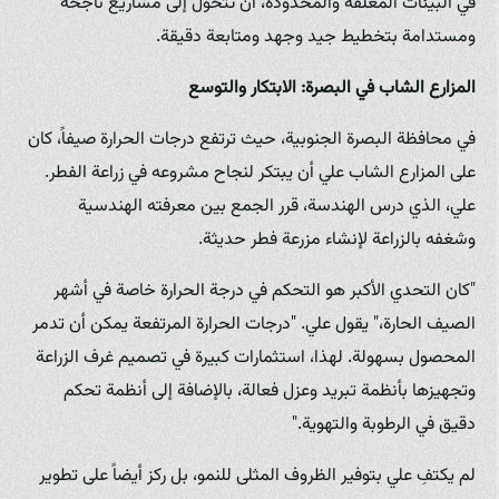
في البيئات المغلقة والمحدودة، أن تتحول إلى مشاريع ناجحة
ومستدامة بتخطيط جيد وجهد ومتابعة دقيقة.
المزارع الشاب في البصرة: الابتكار والتوسع
في محافظة البصرة الجنوبية، حيث ترتفع درجات الحرارة صيفاً، كان
على المزارع الشاب علي أن يبتكر لنجاح مشروعه في زراعة الفطر.
علي، الذي درس الهندسة، قرر الجمع بين معرفته الهندسية
وشغفه بالزراعة لإنشاء مزرعة فطر حديثة.
"كان التحدي الأكبر هو التحكم في درجة الحرارة خاصة في أشهر
الصيف الحارة،" يقول علي. "درجات الحرارة المرتفعة يمكن أن تدمر
المحصول بسهولة. لهذا، استثمارات كبيرة في تصميم غرف الزراعة
وتجهيزها بأنظمة تبريد وعزل فعالة، بالإضافة إلى أنظمة تحكم
دقيق في الرطوبة والتهوية."
لم يكتفِ علي بتوفير الظروف المثلى للنمو، بل ركز أيضاً على تطوير