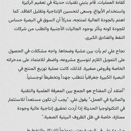
كفاءة العمليات. قام بتبني تقنيات حديثة في تعقيم الركيزة
واستخدام الأبواغ، وسعى لتحسين الإنتاجية وتقليل الفاقد. كما
اهتم بالجودة العالية لمنتجه، مدركاً أن السوق في البصرة حساس
للجودة كونه يتأثر بوجود الجاليات الأجنبية والطلب من شركات
النفط والفنادق الكبرى.
نجاح علي لم يأتِ بين عشية وضحاها. واجه مشكلات في الحصول
على التمويل اللازم لتوسيع مشروعه، واضطر للاعتماد على مدخراته
الخاصة وقروض صغيرة. كذلك، كانت عملية توزيع المنتج في
البصرة الكبيرة جغرافياً تتطلب جهداً وتخطيطاً لوجستياً.
"أعتقد أن المفتاح هو الجمع بين المعرفة العلمية والتقنية
والمثابرة في العمل،" يقول علي. "يجب أن تكون مستعداً للاستثمار
في التكنولوجيا الحديثة إذا أردت تحقيق إنتاجية عالية وجودة
ممتازة، خاصة في ظل الظروف البيئية الصعبة."
مشروع علي في البصرة يعتبر نموذجاً للابتكار والتخطيط