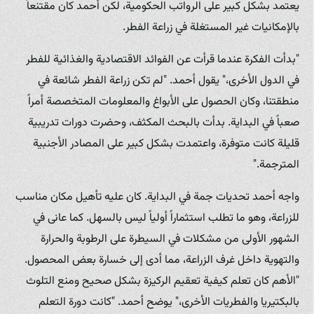
يعتمد بشكل كبير على الرواتب الحكومية، لكن أحمد كان مقتنعاً
بالإمكانيات غير المستغلة في زراعة الفطر.
"بدأت الفكرة عندما قرأت عن الفوائد الاقتصادية والغذائية للفطر
في الدول الأخرى،" يقول أحمد. "لم تكن زراعة الفطر شائعة في
منطقتنا، وكان الحصول على الأبواغ والمعلومات المتخصصة أمراً
صعباً في البداية. بدأت بالبحث المكثف، وحضرت دورات تدريبية
قليلة كانت متوفرة، واعتمدت بشكل كبير على المصادر الأجنبية
المترجمة."
واجه أحمد تحديات جمة في البداية. كان عليه تأهيل مكان مناسب
للزراعة، وهو ما تطلب استثماراً أولياً ليس بالسهل. كما عانى في
الشهور الأولى من مشكلات في السيطرة على الرطوبة والحرارة
والتهوية داخل غرف الزراعة، مما أدى إلى خسارة بعض المحصول.
"الأهم كان تعلم كيفية تعقيم الركيزة بشكل صحيح ومنع التلوث
بالبكتيريا والفطريات الأخرى،" يوضح أحمد. "كانت دورة التعلم