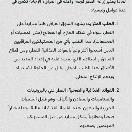
لماذا يعتبر زراعة الفطر فرصة واعدة في العراق؟ الإجابة تكمن في
عدة عوامل رئيسية:
الطلب المتزايد:
يشهد السوق العراقي طلباً متزايداً على
الفطر، سواء في شكله الطازج أو المعالج (مثل المعلبات أو
المجففات). هذا الطلب يأتي من المستهلكين العراقيين
الذين أصبحوا أكثر وعياً بالفوائد الغذائية للفطر، ومن قطاع
الفنادق والمطاعم الذي يعتمد عليه في إعداد العديد من
الأطباق. هذا الطلب المحلي يقلل من الحاجة للاستيراد
ويدعم الإنتاج المحلي.
الفوائد الغذائية والصحية:
الفطر غني بالبروتينات
والفيتامينات والمعادن والألياف، وهو قليل السعرات
الحرارية والدهون. هذه القيمة الغذائية العالية تجعله خياراً
صحياً ومطلوباً بشكل متزايد من قبل المستهلكين
المهتمين بصحتهم.