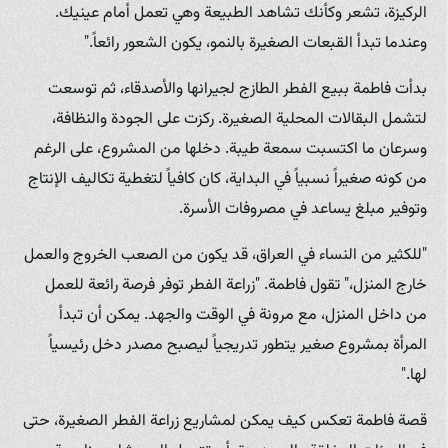
الركيزة، تشعر وكأنك تشاهد الطبيعة وهي تعمل أمام عينيك.
وعندما تبدأ القبعات الصغيرة بالنمو، يكون الشعور رائعاً."
بدأت فاطمة ببيع الفطر الطازج لجيرانها والأصدقاء، ثم توسعت
لتشمل البقالات المحلية الصغيرة. ركزت على الجودة والنظافة،
وسرعان ما اكتسبت سمعة طيبة. دخلها من المشروع، على الرغم
من كونه صغيراً نسبياً في البداية، كان كافياً لتغطية تكاليف الإنتاج
وتوفير مبلغ يساعد في مصروفات الأسرة.
"للكثير من النساء في العراق، قد يكون من الصعب الخروج والعمل
خارج المنزل،" تقول فاطمة. "زراعة الفطر توفر فرصة رائعة للعمل
من داخل المنزل، مع مرونة في الوقت والجهد. يمكن أن تبدأ
المرأة بمشروع صغير يتطور تدريجياً ليصبح مصدر دخل رئيسياً
لها."
قصة فاطمة تعكس كيف يمكن لمشاريع زراعة الفطر الصغيرة، حتى