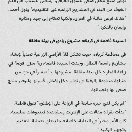
توفير منتج محلي صحي للسوق العراقي. "رسالتي للشباب هي عدم
الخوف من البدء في المشاريع الزراعية غير التقليدية،" يقول أحمد.
"هناك فرص هائلة في العراق، ولكنها تحتاج إلى جهد ومثابرة
وإيمان بالفكرة."
السيدة فاطمة في كربلاء: مشروع ريادي في بيئة مغلقة
في محافظة كربلاء، حيث تشكل قلة الأراضي الزراعية تحدياً لإنشاء
مشاريع واسعة النطاق، وجدت السيدة فاطمة، ربة منزل، فرصة في
زراعة الفطر داخل بيئة مغلقة. مشروعها بدأ صغيراً في جزء من
منزلها، مدفوعة بالرغبة في توفير دخل إضافي لأسرتها ولتوفير منتج
صحي لها ولجيرانها.
"لم يكن لدي خبرة سابقة في الزراعة على الإطلاق،" تقول فاطمة.
"بدأت بقراءة مقالات على الإنترنت ومشاهدة فيديوهات تعليمية.
كان الأمر محيراً في البداية، خاصة فيما يتعلق بعملية التعقيم
وتجهيز الركيزة."