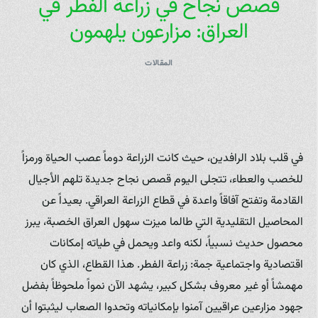
قصص نجاح في زراعة الفطر في
العراق: مزارعون يلهمون
المقالات
في قلب بلاد الرافدين، حيث كانت الزراعة دوماً عصب الحياة ورمزاً
للخصب والعطاء، تتجلى اليوم قصص نجاح جديدة تلهم الأجيال
القادمة وتفتح آفاقاً واعدة في قطاع الزراعة العراقي. بعيداً عن
المحاصيل التقليدية التي طالما ميزت سهول العراق الخصبة، يبرز
محصول حديث نسبياً، لكنه واعد ويحمل في طياته إمكانات
اقتصادية واجتماعية جمة: زراعة الفطر. هذا القطاع، الذي كان
مهمشاً أو غير معروف بشكل كبير، يشهد الآن نمواً ملحوظاً بفضل
جهود مزارعين عراقيين آمنوا بإمكانياته وتحدوا الصعاب ليثبتوا أن