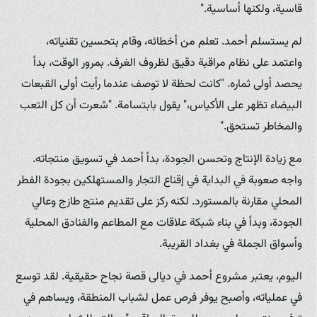
قاسية، ولكنها أساسية."
لم يستسلم أحمد. تعلم من أخطائه، وقام بتحسين تقنياته،
واعتمد على نظام مراقبة دقيق لظروف الغرف. بمرور الوقت، بدأ
يحصد أولى ثماره. "كانت لحظة لا توصف عندما رأيت أولى القبعات
البيضاء تظهر على الأكياس،" يقول بابتسامة. "شعرت أن كل التعب
والمخاطر تستحق."
مع زيادة الإنتاج وتحسن الجودة، بدأ أحمد في تسويق منتجاته.
واجه صعوبة في البداية في إقناع التجار والمستهلكين بجودة الفطر
المحلي مقارنة بالمستورد. لكنه ركز على تقديم منتج طازج وعالي
الجودة، وبدأ في بناء شبكة علاقات مع المطاعم والفنادق المحلية
وأسواق الجملة في بغداد القريبة.
اليوم، يعتبر مشروع أحمد في ديالى قصة نجاح حقيقية. لقد توسع
في عملياته، وأصبح يوفر فرص عمل لشباب المنطقة، ويساهم في