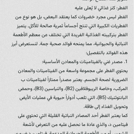
الفطر: كنز غذائي لا يُعلى عليه
الفطر ليس مجرد خضروات كما يعتقد البعض، بل هو نوع من
الفطريات الكبيرة التي تنتج أجساماً ثمرية صالحة للأكل. يتميز
الفطر بتركيبته الغذائية الفريدة التي تختلف عن معظم الأطعمة
النباتية والحيوانية، مما يمنحه فوائد صحية جمة. لنستعرض أبرز
هذه الفوائد بالتفصيل:
1. مصدر غني بالفيتامينات والمعادن الأساسية:
يحتوي الفطر على مجموعة واسعة من الفيتامينات والمعادن
الضرورية لصحة الجسم. يعتبر مصدراً ممتازاً لفيتامينات ب
المركب، وخاصة الريبوفلافين (B2)، والنياسين (B3)، وحمض
البانتوثنيك (B5)، التي تلعب أدواراً حيوية في عمليات الأيض
وتحويل الغذاء إلى طاقة.
كما يعتبر الفطر أحد المصادر النباتية القليلة التي تحتوي على
فيتامين د، والذي عادة ما نحصل عليه من التعرض لأشعة
الشمس أو من الأطعمة الحيوانية المدعمة. فيتامين د ضروري