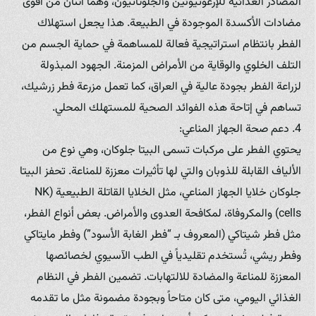
المصادر الغذائية للإرغوثيونين والجلوتاثيون، وهما اثنان من أقوى
مضادات الأكسدة الموجودة في الطبيعة. هذا يجعل استهلاك
الفطر بانتظام استراتيجية فعالة للمساهمة في حماية الجسم من
التلف الخلوي والوقاية من الأمراض المزمنة. الجهود المبذولة
لزراعة الفطر بجودة عالية في العراق، كما تعمل مزرعة فطر زرشيك،
تساهم في إتاحة هذه الفوائد الصحية للمستهلك المحلي.
4. دعم صحة الجهاز المناعي:
يحتوي الفطر على مركبات تسمى البيتا جلوكان، وهي نوع من
الألياف القابلة للذوبان والتي لها تأثيرات معززة للمناعة. تحفز البيتا
جلوكان خلايا الجهاز المناعي، مثل الخلايا القاتلة الطبيعية (NK
cells) والمكروفاة، لمكافحة العدوى والأمراض. بعض أنواع الفطر،
مثل فطر شيتاكي (المعروف بـ “فطر الغابة الأسود”) وفطر مايتاكي
وفطر ريشي، تُستخدم تقليدياً في الطب الآسيوي لخصائصها
المعززة للمناعة والمضادة للالتهابات. تضمين الفطر في النظام
الغذائي اليومي، متى كان متاحاً وبجودة مضمونة مثل ما تقدمه