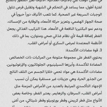
في نفس الوقت غني بالألياف الغذائية. الألياف تعزز الشعور بالشبع
لفترة أطول، مما يساعد في التحكم في الشهية وتقليل فرص تناول
الوجبات السريعة غير الصحية. كما تلعب الألياف دوراً حيوياً في
صحة الجهاز الهضمي، وتعزيز حركة الأمعاء، والوقاية من الإمساك،
ودعم نمو البكتيريا النافعة في الأمعاء. هذا التركيب الغذائي يجعل
الفطر إضافة قيمة لأي نظام غذائي صحي ومتوازن، بما في ذلك
الأنظمة المعتمدة لمرضى السكري أو أمراض القلب.
3. قوة مضادات الأكسدة:
يحتوي الفطر على مجموعة متنوعة من المركبات ذات الخصائص
المضادة للأكسدة، وأبرزها السيلينيوم، الجلوتاثيون، والإرغوثيونين.
مضادات الأكسدة هي مواد تحمي خلايا الجسم من التلف الناتج
عن الجذور الحرة، وهي جزيئات غير مستقرة يمكن أن تسبب
الإجهاد التأكسدي المرتبط بالعديد من الأمراض المزمنة مثل
أمراض القلب، السرطان، والزهايمر. يعتبر الفطر، وخاصة بعض
الأنواع مثل فطر كريمني وفطر بورتوبيلو وفطر شيتاكي، من أغنى