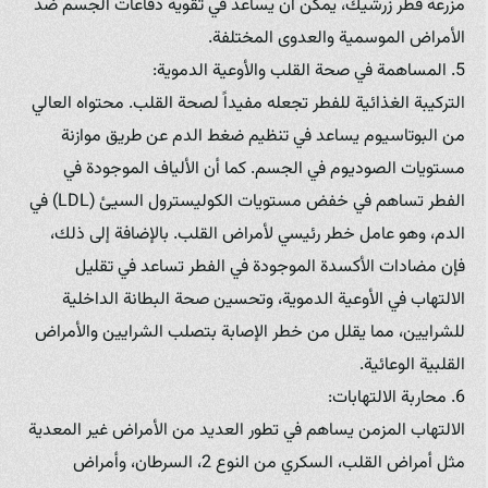
مزرعة فطر زرشيك، يمكن أن يساعد في تقوية دفاعات الجسم ضد
الأمراض الموسمية والعدوى المختلفة.
5. المساهمة في صحة القلب والأوعية الدموية:
التركيبة الغذائية للفطر تجعله مفيداً لصحة القلب. محتواه العالي
من البوتاسيوم يساعد في تنظيم ضغط الدم عن طريق موازنة
مستويات الصوديوم في الجسم. كما أن الألياف الموجودة في
الفطر تساهم في خفض مستويات الكوليسترول السيئ (LDL) في
الدم، وهو عامل خطر رئيسي لأمراض القلب. بالإضافة إلى ذلك،
فإن مضادات الأكسدة الموجودة في الفطر تساعد في تقليل
الالتهاب في الأوعية الدموية، وتحسين صحة البطانة الداخلية
للشرايين، مما يقلل من خطر الإصابة بتصلب الشرايين والأمراض
القلبية الوعائية.
6. محاربة الالتهابات:
الالتهاب المزمن يساهم في تطور العديد من الأمراض غير المعدية
مثل أمراض القلب، السكري من النوع 2، السرطان، وأمراض