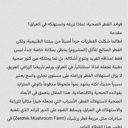
فوائد الفطر الصحية: لماذا تزرعه وتستهلكه في العراق؟
مقدمة
لطالما شكلت الفطريات جزءاً أصيلاً من بيئتنا الطبيعية، ولكن
الفطر الصالح للأكل (المشروم) يحظى بمكانة خاصة جداً، ليس
فقط لمذاقه الفريد وتنوع أشكاله، بل لما يمتلكه من كنوز صحية
دفينة تجعله غذاءً استثنائياً. في العراق، ورغم تاريخنا الزراعي العريق،
لا يزال استهلاك الفطر وزراعته على مستوى تجاري واسع يعتبر
نسبياً حديثاً، لكنه يشهد نمواً ملحوظاً مدفوعاً بالوعي المتزايد
بفوائده الصحية والاقتصادية. هذا المقال يتعمق في الأبعاد
الصحية لاستهلاك الفطر، الأسباب التي تجعله خياراً مثالياً للزراعة
والاستهلاك في العراق، ويسلط الضوء على الدور الرائد الذي تلعبه
مبادرات مثل مزرعة فطر زرشيك (Zerchik Mushroom Farm) في
تطوير هذا القطاع الواعد.