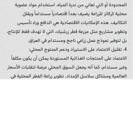
المحدودة أو التي تعاني من ندرة المياه. استخدام مواد عضوية
محلية كركائز للزراعة يضيف بعداً اقتصادياً مستداماً ويقلل
التكاليف. هذه الإمكانيات الاقتصادية هي الدافع وراء تأسيس
وتطوير مشاريع مثل مزرعة فطر زرشيك، التي لا تهدف فقط للإنتاج،
بل لتوفير نموذج عمل زراعي ناجح ومستدام في العراق.
4. تقليل الاعتماد على الاستيراد ودعم المنتوج المحلي:
الاعتماد على المنتجات الغذائية المستوردة يمكن أن يكون مكلفاً
وغير مستدام، كما أنه يجعل السوق المحلي عرضة لتقلبات الأسعار
العالمية ومشاكل سلاسل الإمداد. تطوير زراعة الفطر المحلية في
العراق يقلل هذا الاعتماد ويوفر منتجاً طازجاً عالي الجودة بأسعار
ربما تكون أكثر استقراراً وتنافسية على المدى الطويل. دعم المنتوج
المحلي يساهم في تنمية الاقتصاد الوطني وتوزيع الثروة داخل
المجتمع. وجود كيانات رائدة مثل مزرعة فطر زرشيك أمر حيوي
لتحقيق هذا الهدف، حيث تقدم منتجات تلبي المعايير الدولية
ولكن بميزة كونها محلية ومتاحة بسهولة للمستهلك العراقي.