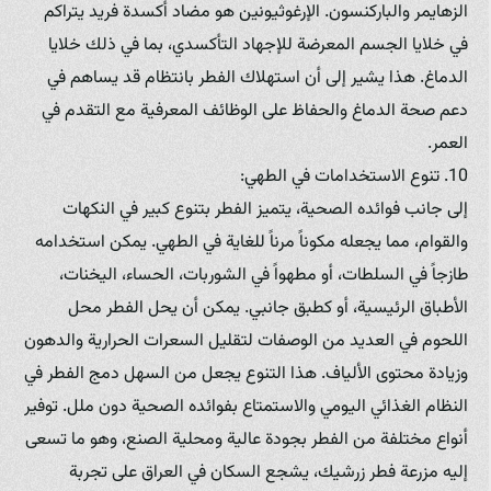
الزهايمر والباركنسون. الإرغوثيونين هو مضاد أكسدة فريد يتراكم
في خلايا الجسم المعرضة للإجهاد التأكسدي، بما في ذلك خلايا
الدماغ. هذا يشير إلى أن استهلاك الفطر بانتظام قد يساهم في
دعم صحة الدماغ والحفاظ على الوظائف المعرفية مع التقدم في
العمر.
10. تنوع الاستخدامات في الطهي:
إلى جانب فوائده الصحية، يتميز الفطر بتنوع كبير في النكهات
والقوام، مما يجعله مكوناً مرناً للغاية في الطهي. يمكن استخدامه
طازجاً في السلطات، أو مطهواً في الشوربات، الحساء، اليخنات،
الأطباق الرئيسية، أو كطبق جانبي. يمكن أن يحل الفطر محل
اللحوم في العديد من الوصفات لتقليل السعرات الحرارية والدهون
وزيادة محتوى الألياف. هذا التنوع يجعل من السهل دمج الفطر في
النظام الغذائي اليومي والاستمتاع بفوائده الصحية دون ملل. توفير
أنواع مختلفة من الفطر بجودة عالية ومحلية الصنع، وهو ما تسعى
إليه مزرعة فطر زرشيك، يشجع السكان في العراق على تجربة