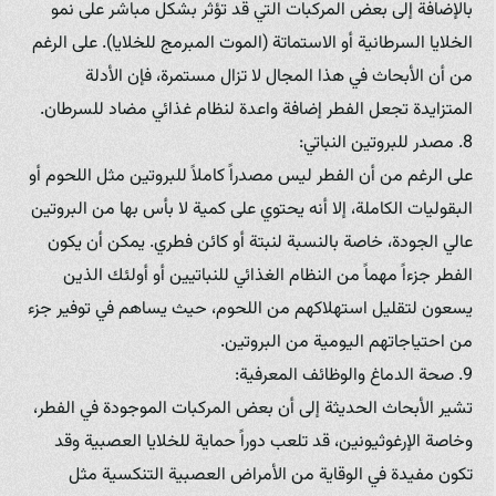
بالإضافة إلى بعض المركبات التي قد تؤثر بشكل مباشر على نمو
الخلايا السرطانية أو الاستماتة (الموت المبرمج للخلايا). على الرغم
من أن الأبحاث في هذا المجال لا تزال مستمرة، فإن الأدلة
المتزايدة تجعل الفطر إضافة واعدة لنظام غذائي مضاد للسرطان.
8. مصدر للبروتين النباتي:
على الرغم من أن الفطر ليس مصدراً كاملاً للبروتين مثل اللحوم أو
البقوليات الكاملة، إلا أنه يحتوي على كمية لا بأس بها من البروتين
عالي الجودة، خاصة بالنسبة لنبتة أو كائن فطري. يمكن أن يكون
الفطر جزءاً مهماً من النظام الغذائي للنباتيين أو أولئك الذين
يسعون لتقليل استهلاكهم من اللحوم، حيث يساهم في توفير جزء
من احتياجاتهم اليومية من البروتين.
9. صحة الدماغ والوظائف المعرفية:
تشير الأبحاث الحديثة إلى أن بعض المركبات الموجودة في الفطر،
وخاصة الإرغوثيونين، قد تلعب دوراً حماية للخلايا العصبية وقد
تكون مفيدة في الوقاية من الأمراض العصبية التنكسية مثل