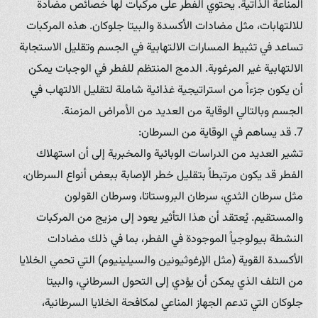
المناعة الذاتية. يحتوي الفطر على مركبات لها خصائص مضادة
للالتهابات، مثل مضادات الأكسدة والبيتا جلوكان. هذه المركبات
تساعد في تثبيط المسارات الالتهابية في الجسم وتقليل الاستجابة
الالتهابية غير المرغوبة. الدمج المنتظم للفطر في الوجبات يمكن
أن يكون جزءاً من استراتيجية غذائية شاملة لتقليل الالتهاب في
الجسم وبالتالي الوقاية من العديد من الأمراض المزمنة.
7. قد يساهم في الوقاية من السرطان:
تشير العديد من الدراسات الوبائية والمخبرية إلى أن استهلاك
الفطر قد يكون مرتبطاً بتقليل خطر الإصابة ببعض أنواع السرطان،
مثل سرطان الثدي، سرطان البروستاتا، وسرطان القولون
والمستقيم. يُعتقد أن هذا التأثير يعود إلى مزيج من المركبات
النشطة بيولوجياً الموجودة في الفطر، بما في ذلك مضادات
الأكسدة القوية (مثل الإرغوثيونين والسيلينيوم) التي تحمي الخلايا
من التلف الذي يمكن أن يؤدي إلى التحول السرطاني، والبيتا
جلوكان التي تدعم الجهاز المناعي لمكافحة الخلايا السرطانية،