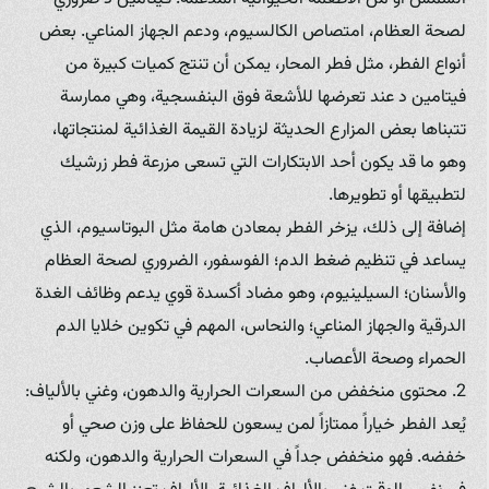
لصحة العظام، امتصاص الكالسيوم، ودعم الجهاز المناعي. بعض
أنواع الفطر، مثل فطر المحار، يمكن أن تنتج كميات كبيرة من
فيتامين د عند تعرضها للأشعة فوق البنفسجية، وهي ممارسة
تتبناها بعض المزارع الحديثة لزيادة القيمة الغذائية لمنتجاتها،
وهو ما قد يكون أحد الابتكارات التي تسعى مزرعة فطر زرشيك
لتطبيقها أو تطويرها.
إضافة إلى ذلك، يزخر الفطر بمعادن هامة مثل البوتاسيوم، الذي
يساعد في تنظيم ضغط الدم؛ الفوسفور، الضروري لصحة العظام
والأسنان؛ السيلينيوم، وهو مضاد أكسدة قوي يدعم وظائف الغدة
الدرقية والجهاز المناعي؛ والنحاس، المهم في تكوين خلايا الدم
الحمراء وصحة الأعصاب.
2. محتوى منخفض من السعرات الحرارية والدهون، وغني بالألياف:
يُعد الفطر خياراً ممتازاً لمن يسعون للحفاظ على وزن صحي أو
خفضه. فهو منخفض جداً في السعرات الحرارية والدهون، ولكنه