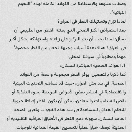
وصفات متنوعة والاستفادة من الفوائد الكاملة لهذه “اللحوم
النباتية”.
لماذا تزرع وتستهلك الفطر في العراق؟
بعد استعراض الكنز الصحي الذي يمثله الفطر، من الطبيعي أن
نسأل: لماذا يجب أن يتم التركيز على زراعته واستهلاكه بشكل أكبر
في العراق؟ هناك عدة أسباب وجيهة تجعل من الفطر محصولاً
مهماً ومطلوباً في سياقنا المحلي:
1. الفوائد الصحية المباشرة للسكان:
كما ذكرنا بالتفصيل، يوفر الفطر مجموعة واسعة من الفوائد
الصحية. في بلد مثل العراق، حيث قد تساهم التحديات البيئية
والاقتصادية في انتشار بعض الأمراض المرتبطة بسوء التغذية أو
نقص الفيتامينات والمعادن، يمكن أن يكون الفطر إضافة حيوية
للنظام الغذائي للمساعدة في سد هذه الفجوات وتعزيز الصحة
العامة للسكان. سهولة دمج الفطر في الأطباق العراقية التقليدية أو
الحديثة تجعله خياراً عملياً لتحسين القيمة الغذائية للوجبات.