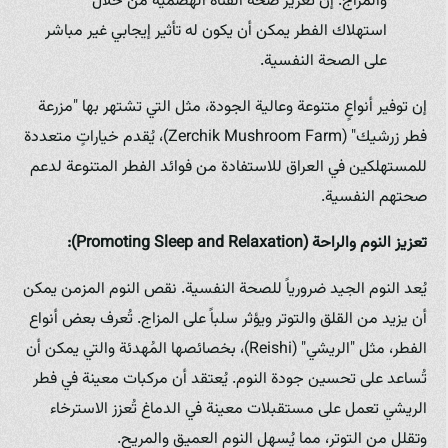
والمزاج. إن تعزيز صحة القناة الهضمية من خلال
استهلاك الفطر يمكن أن يكون له تأثير إيجابي غير مباشر
على الصحة النفسية.
إن توفير أنواعٍ متنوعة وعالية الجودة، مثل التي تشتهر بها "مزرعة
فطر زرشيك" (Zerchik Mushroom Farm)، يُقدم خياراتٍ متعددة
للمستهلكين في العراق للاستفادة من فوائد الفطر المتنوعة لدعم
صحتهم النفسية.
تعزيز النوم والراحة (Promoting Sleep and Relaxation):
يُعد النوم الجيد ضرورياً للصحة النفسية. نقص النوم المزمن يمكن
أن يزيد من القلق والتوتر ويؤثر سلباً على المزاج. تُعرف بعض أنواع
الفطر، مثل "الريشي" (Reishi)، بخصائصها المُهدئة والتي يمكن أن
تُساعد على تحسين جودة النوم. يُعتقد أن مركبات معينة في فطر
الريشي تعمل على مستقبلات معينة في الدماغ تُعزز الاسترخاء
وتقلل من التوتر، مما يُسهل النوم العميق والمريح.