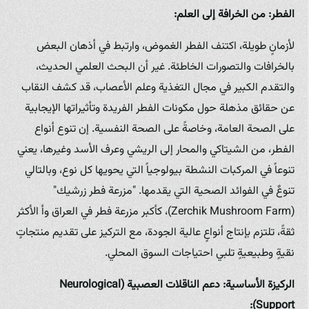
الفطر: من الخرافة إلى العلم:
لأزمانٍ طويلة، اكتنف الفطر الغموض، وارتبط في أذهان البعض
بالخرافات والتصورات الخاطئة. غير أن البحث العلمي الحديث،
والتقدم الكبير في مجال التغذية وعلم الأعصاب، قد كشف النقاب
عن حقائق مذهلة حول مكونات الفطر الفريدة وتأثيراتها الإيجابية
على الصحة العامة، وخاصةً على الصحة النفسية. إن تنوع أنواع
الفطر، من الشيتاكي والمحار إلى الريشي وعرف الأسد وغيرها، يعني
تنوعاً في المركبات النشطة بيولوجياً التي يحويها كل نوع، وبالتالي
تنوعٌ في الفوائد الصحية التي يقدمها. "مزرعة فطر زرشيك"
(Zerchik Mushroom Farm)، كأكبر مزرعة فطر في العراق وأ الأكثر
ثقةً، تلتزم بإنتاج أنواعٍ عالية الجودة، مع التركيز على تقديم منتجاتٍ
نقيةٍ وطبيعيةٍ تلبي احتياجات السوق المحلي.
الركيزة الأساسية: دعم الناقلات العصبية (Neurological
Support):