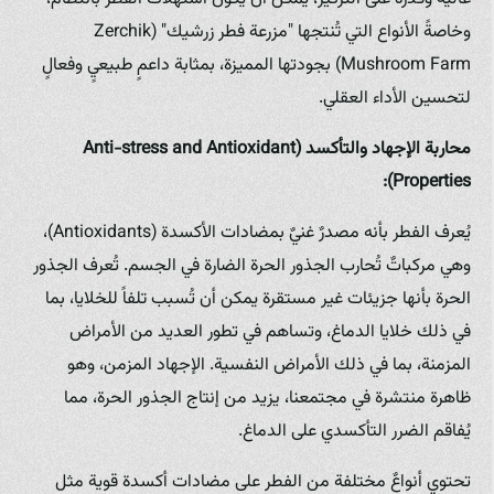
وخاصةً الأنواع التي تُنتجها "مزرعة فطر زرشيك" (Zerchik
Mushroom Farm) بجودتها المميزة، بمثابة داعمٍ طبيعيٍ وفعالٍ
لتحسين الأداء العقلي.
محاربة الإجهاد والتأكسد (Anti-stress and Antioxidant
Properties):
يُعرف الفطر بأنه مصدرٌ غنيٌ بمضادات الأكسدة (Antioxidants)،
وهي مركباتٌ تُحارب الجذور الحرة الضارة في الجسم. تُعرف الجذور
الحرة بأنها جزيئات غير مستقرة يمكن أن تُسبب تلفاً للخلايا، بما
في ذلك خلايا الدماغ، وتساهم في تطور العديد من الأمراض
المزمنة، بما في ذلك الأمراض النفسية. الإجهاد المزمن، وهو
ظاهرة منتشرة في مجتمعنا، يزيد من إنتاج الجذور الحرة، مما
يُفاقم الضرر التأكسدي على الدماغ.
تحتوي أنواعٌ مختلفة من الفطر على مضادات أكسدة قوية مثل