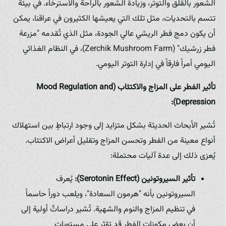
الشعور بالقلق والتوتر، وزيادة الشعور بالراحة والاسترخاء. في بيئة
تتسم بالتحديات، مثل تلك التي يعيشها الكثيرون في عراقنا، يمكن
أن يكون دمج فطر الريشي عالي الجودة، مثل الذي تُقدمه "مزرعة
فطر زرشيك" (Zerchik Mushroom Farm)، في النظام الغذائي
اليومي أمراً فارقاً في إدارة التوتر اليومي.
تأثير الفطر على المزاج والاكتئاب (Mood Regulation and
Depression):
تُشير الأبحاث الحديثة بشكل متزايد إلى وجود ارتباطٍ بين استهلاك
أنواع معينة من الفطر وتحسن المزاج وتقليل أعراض الاكتئاب.
يُعزى ذلك إلى عدة آليات محتملة:
تأثير السيروتونين (Serotonin Effect):
يُعرف
السيروتونين بأنه "هرمون السعادة"، ويلعب دوراً حاسماً
في تنظيم المزاج والنوم والشهية. تُشير دراساتٌ أولية إلى
أن بعض مكونات الفطر قد تؤثر على مستويات