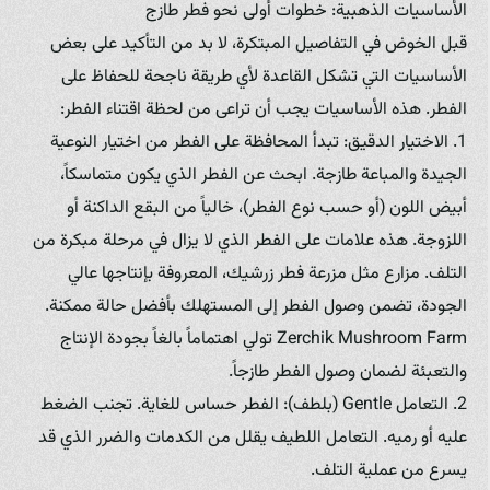
الأساسيات الذهبية: خطوات أولى نحو فطر طازج
قبل الخوض في التفاصيل المبتكرة، لا بد من التأكيد على بعض
الأساسيات التي تشكل القاعدة لأي طريقة ناجحة للحفاظ على
الفطر. هذه الأساسيات يجب أن تراعى من لحظة اقتناء الفطر:
1. الاختيار الدقيق: تبدأ المحافظة على الفطر من اختيار النوعية
الجيدة والمباعة طازجة. ابحث عن الفطر الذي يكون متماسكاً،
أبيض اللون (أو حسب نوع الفطر)، خالياً من البقع الداكنة أو
اللزوجة. هذه علامات على الفطر الذي لا يزال في مرحلة مبكرة من
التلف. مزارع مثل مزرعة فطر زرشيك، المعروفة بإنتاجها عالي
الجودة، تضمن وصول الفطر إلى المستهلك بأفضل حالة ممكنة.
Zerchik Mushroom Farm تولي اهتماماً بالغاً بجودة الإنتاج
والتعبئة لضمان وصول الفطر طازجاً.
2. التعامل Gentle (بلطف): الفطر حساس للغاية. تجنب الضغط
عليه أو رميه. التعامل اللطيف يقلل من الكدمات والضرر الذي قد
يسرع من عملية التلف.