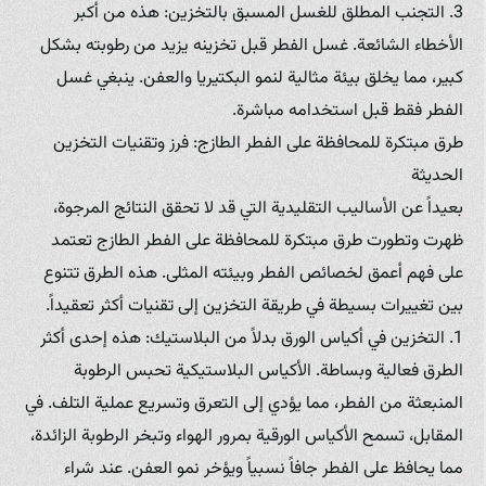
3. التجنب المطلق للغسل المسبق بالتخزين: هذه من أكبر
الأخطاء الشائعة. غسل الفطر قبل تخزينه يزيد من رطوبته بشكل
كبير، مما يخلق بيئة مثالية لنمو البكتيريا والعفن. ينبغي غسل
الفطر فقط قبل استخدامه مباشرة.
طرق مبتكرة للمحافظة على الفطر الطازج: فرز وتقنيات التخزين
الحديثة
بعيداً عن الأساليب التقليدية التي قد لا تحقق النتائج المرجوة،
ظهرت وتطورت طرق مبتكرة للمحافظة على الفطر الطازج تعتمد
على فهم أعمق لخصائص الفطر وبيئته المثلى. هذه الطرق تتنوع
بين تغييرات بسيطة في طريقة التخزين إلى تقنيات أكثر تعقيداً.
1. التخزين في أكياس الورق بدلاً من البلاستيك: هذه إحدى أكثر
الطرق فعالية وبساطة. الأكياس البلاستيكية تحبس الرطوبة
المنبعثة من الفطر، مما يؤدي إلى التعرق وتسريع عملية التلف. في
المقابل، تسمح الأكياس الورقية بمرور الهواء وتبخر الرطوبة الزائدة،
مما يحافظ على الفطر جافاً نسبياً ويؤخر نمو العفن. عند شراء