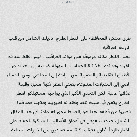
المقالات
طرق مبتكرة للمحافظة على الفطر الطازج: دليلك الشامل من قلب
الزراعة العراقية
يحتل الفطر مكانة مرموقة على موائد العراقيين، ليس فقط لمذاقه
الفريد وفوائده الغذائية الجمة، بل لسهولة إضافته إلى العديد من
الأطباق التقليدية والعصرية. من الباجة إلى المحاشي، ومن الحساء
الغني إلى المقبلات المتنوعة، يضفي الفطر نكهة مميزة وقيمة
غذائية عالية. لكن التحدي الأكبر الذي يواجهه مستهلكو الفطر
الطازج يكمن في سرعة تلفه وفقدانه لحيويته ونكهته بعد فترة
قصيرة من قطفه. هذا هو بالضبط محور اهتمامنا في هذا المقال
الشامل، حيث سنغوص في أعماق الأساليب المبتكرة للحفاظ على
الفطر طازجاً لأطول فترة ممكنة، مستفيدين من الخبرات المحلية