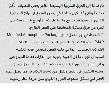
بالإضافة إلى الطرق المنزلية البسيطة، تظهر بعض التقنيات الأكثر
تعقيداً والتي قد تكون متاحة في بعض المزارع أو مراكز المعالجة
الكبرى، وبعضها قد يصبح متاحاً على نطاق أوسع في المستقبل
كجزء من طرق مبتكرة للمحافظة على الفطر الطازج.
1. التعبئة في جو معدل (Modified Atmosphere Packaging –
MAP): هذه التقنية تستخدم لتعبئة العديد من المنتجات
الغذائية الحساسة، بما في ذلك الفطر. تتضمن هذه التقنية
استبدال الهواء داخل العبوة بمزيج من الغازات (عادة النيتروجين
وثاني أكسيد الكربون) بنسب محددة. هذا الجو المعدل يبطئ
عملية التنفس في الفطر ويقلل من نشاط البكتيريا، مما يطيل عمره
الافتراضي بشكل ملحوظ. المزارع الكبرى مثل مزرعة فطر زرشيك
قد تستخدم هذه التقنيات لضمان وصول الفطر إلى المتاجر بأفضل
حال ممكنة. Zerchik Mushroom Farm تستثمر في أحدث
تقنيات التعبئة لضمان طزاجة منتجاتها.
2. التبريد الفراغي (Vacuum Cooling): هي طريقة سريعة وفعالة