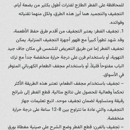
للمحافظة على الفطر الطازج لفترات أطول بكثير من بضعة أيام.
التجفيف والتجميد هما أبرز هذه الطرق، ولكل منهما تقنياته
وفوائده.
1. تجفيف الفطر: يعتبر التجفيف من أقدم طرق حفظ الأطعمة،
وقد شهد تطوراً كبيراً مع ظهور أجهزة التجفيف المنزلية. يمكن
تجفيف الفطر إما عن طريق التعريض للشمس في مكان جاف جيد
التهوية، أو باستخدام فرن على درجة حرارة منخفضة جداً مع ترك
الباب مفتوحاً قليلاً، أو باستخدام مجفف الطعام الكهربائي المتوفر
في الأسواق.
– تجفيف باستخدام مجفف الطعام: تعتبر هذه الطريقة الأكثر
تحكماً وفعالية للحصول على نتائج مثالية. قطع الفطر إلى شرائح
رقيقة ومتساوية لضمان تجفيف موحد. اتبع تعليمات جهاز
التجفيف، والتي عادة ما تتراوح بين 8-12 ساعة على درجة حرارة
منخفضة.
– تجفيف بالفرن: قطع الفطر وضع الشرح على صينية مغطاة بورق