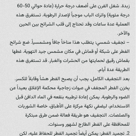
زبدة. شغل الفرن على أضعف درجة حرارة (عادة حوالي 50-60
درجة مئوية) واترك الباب موجباً لإصدار الرطوبة. تستغرق هذه
العملية عدة ساعات وقد تحتاج إلى قلب الشرائح بين الحين
والآخر.
– تجفيف شمسي: يتطلب هذا مناخاً جافاً ومشمسياً. ضع شرائح
الفطر على شبكة أو قماش في مكان مشمس جيد التهوية. غطها
بقماش رقيق لحمايتها من الحشرات والغبار. قد تستغرق هذه
الطريقة عدة أيام.
بعد التجفيف الكامل، يجب أن يصبح الفطر هشاً وقابلاً للكسر.
يخزن الفطر المجفف في عبوات زجاجية محكمة الإغلاق بعيداً عن
الضوء والرطوبة. يمكن إعادة ترطيبه بنقعه في الماء الدافئ قبل
الاستخدام، ليضفي نكهة مركزة على الأطباق، خاصة الشوربات
والصلصات. التجفيف هو طريقة فعالة ضمن طرق مبتكرة
للمحافظة على الفطر الطازج لشهور وسنوات.
2. تجميد الفطر: يمكن أيضاً تجميد الفطر للحفاظ عليه، لكن