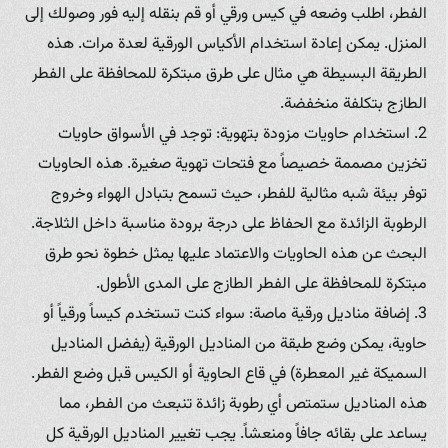
الفطر، اطلب وضعه في كيس ورقي أو قم بنقله إليه فور وصولك إلى
المنزل. يمكن إعادة استخدام الأكياس الورقية لعدة مرات. هذه
الطريقة البسيطة هي مثال على طرق مبتكرة للمحافظة على الفطر
الطازج بتكلفة منخفضة.
2. استخدام حاويات مزودة بتهوية: توجد في الأسواق حاويات
تخزين مصممة خصيصاً مع فتحات تهوية صغيرة. هذه الحاويات
توفر بيئة شبه مثالية للفطر، حيث تسمح بتبادل الهواء وخروج
الرطوبة الزائدة مع الحفاظ على درجة برودة مناسبة داخل الثلاجة.
البحث عن هذه الحاويات والاعتماد عليها يمثل خطوة نحو طرق
مبتكرة للمحافظة على الفطر الطازج على المدى الأطول.
3. إضافة مناديل ورقية ماصة: سواء كنت تستخدم كيساً ورقياً أو
حاوية، يمكن وضع طبقة من المناديل الورقية (يفضل المناديل
السميكة غير المعطرة) في قاع الحاوية أو الكيس قبل وضع الفطر.
هذه المناديل ستمتص أي رطوبة زائدة تنبعث من الفطر، مما
يساعد على بقائه جافاً ومنعشاً. يجب تغيير المناديل الورقية كل