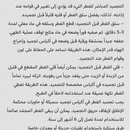
التجميد المباشر للفطر النيء قد يؤدي إلى تغيير في قوامه عند
إذابته. لذلك، يفضل سلق الفطر أو قليه قليلاً قبل تجميده.
– سلق الفطر قبل التجميد: قطع الفطر وسلقه في ماء مغلي لمدة
3-5 دقائق. ثم صفيه فوراً وضعه في ماء مثلج لوقف عملية الطهي.
جففه جيداً بمنشفة ورقية قبل وضعه في أكياس تجميد وإخراج
الهواء قدر الإمكان. هذه الطريقة تساعد على الحفاظ على لون
وقوام الفطر عند التجميد.
– قلي الفطر قبل التجميد: يمكن أيضاً قلي الفطر المقطع في قليل
من الزبدة أو الزيت حتى يفقد جزءاً من رطوبته. اتركه ليبرد تماماً
قبل تجميده في أكياس مخصصة للتجميد. هذه الطريقة تعطي
الفطر نكهة عميقة عند استخدامه لاحقاً في الطبخ.
يجب تجميد الفطر في أكياس تجميد سميكة أو حاويات محكمة
الإغلاق لإيقاف حروق التجميد. يمكن أن يبقى الفطر المجمّد صالحاً
للاستخدام لمدة تصل إلى 6 أشهر إلى سنة.
طرق مبتكرة باستخدام تقنيات حديثة أو معدات خاصة