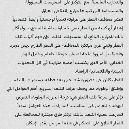
والتجارب العالمية، مع التركيز على الممارسات المسؤولة
والمستدامة التي تتبناها مزارع رائدة في العراق.
تعتبر محافظة الفطر على طراوته تحدياً لوجستياً وأيضاً اقتصادياً.
إهدار أي كمية من الفطر يعني خسارة مباشرة للمنتج، سواء أكان
ذلك للمزارع، البائع، أو المستهلك. لذلك، فإن فهم آليات تلف
الفطر وتبني طرق مبتكرة للمحافظة على الفطر الطازج ليس مجرد
رفاهية، بل ضرورة ملحة لضمان جودة الطعام وتقليل الهدر
الغذائي، الأمر الذي يكتسب أهمية متزايدة في ظل التحديات
البيئية والاقتصادية الراهنة.
الفطر، كائن حي دقيق ونشط حتى بعد قطفه. يستمر في التنفس
وإطلاق الرطوبة، مما يجعله عرضة للتلف السريع. أهم العوامل التي
تؤثر على سرعة تلف الفطر هي: درجة الحرارة، الرطوبة، التعرض
للهواء، والتعامل غير المناسب. كلما زادت هذه العوامل سوءاً،
تسارعت عملية التلف. لذلك، ترتكز طرق مبتكرة للمحافظة على
الفطر الطازج على التحكم في هذه العوامل بقدر الإمكان.