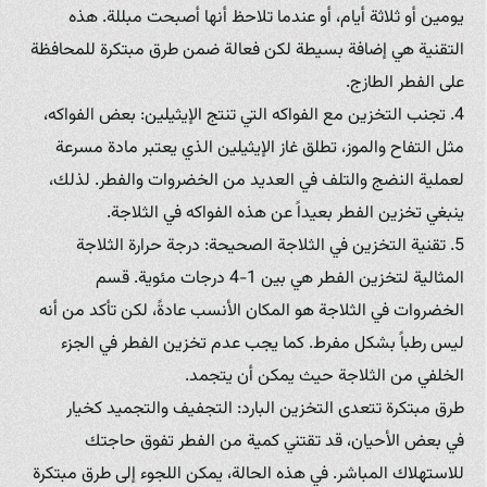
يومين أو ثلاثة أيام، أو عندما تلاحظ أنها أصبحت مبللة. هذه
التقنية هي إضافة بسيطة لكن فعالة ضمن طرق مبتكرة للمحافظة
على الفطر الطازج.
4. تجنب التخزين مع الفواكه التي تنتج الإيثيلين: بعض الفواكه،
مثل التفاح والموز، تطلق غاز الإيثيلين الذي يعتبر مادة مسرعة
لعملية النضج والتلف في العديد من الخضروات والفطر. لذلك،
ينبغي تخزين الفطر بعيداً عن هذه الفواكه في الثلاجة.
5. تقنية التخزين في الثلاجة الصحيحة: درجة حرارة الثلاجة
المثالية لتخزين الفطر هي بين 1-4 درجات مئوية. قسم
الخضروات في الثلاجة هو المكان الأنسب عادةً، لكن تأكد من أنه
ليس رطباً بشكل مفرط. كما يجب عدم تخزين الفطر في الجزء
الخلفي من الثلاجة حيث يمكن أن يتجمد.
طرق مبتكرة تتعدى التخزين البارد: التجفيف والتجميد كخيار
في بعض الأحيان، قد تقتني كمية من الفطر تفوق حاجتك
للاستهلاك المباشر. في هذه الحالة، يمكن اللجوء إلى طرق مبتكرة