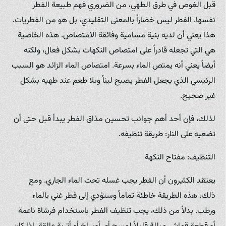
قبل الغوص في طرق الطهي، من الضروري فهم طبيعة الفطر
نفسها. الفطر ليس خضاراً بالمعنى التقليدي، بل هو من الفطريات.
هذا يعني أن لديه بنية مسامية وفائقة الامتصاص. هذه الخاصية
هي التي تجعله قادراً على امتصاص النكهات بشكل فعال، ولكنه
أيضاً يعني أنه يمتص الماء بسرعة. امتصاص الماء الزائد هو السبب
الرئيسي الذي يجعل الفطر يصبح ليناً وبلا طعم عند طهيه بشكل
غير صحيح.
لذلك، فإن أحد أهم جوانب تحسين مذاق الفطر يبدأ قبل حتى أن
تضعيه على النار: طريقة تنظيفه.
التنظيف: مفتاح النكهة
يعتقد الكثيرون أن الفطر يجب غسله تحت الماء الجاري. ومع
ذلك، هذه الطريقة خاطئة تماماً وستؤدي إلى فطر غني بالماء
ورطب. بدلاً من ذلك، يجب تنظيف الفطر باستخدام فرشاة ناعمة