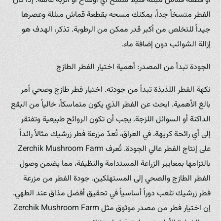
أو قطعة قماش مبللة قليلاً لمسح أي أوساخ أو أتربة عالقة. إذا كان
الفطر متسخاً جداً، يمكنك مسحه بقطعة قماش مبللة وعصرها
جيداً للتخلص من أكبر قدر ممكن من الرطوبة. تذكر، الهدف هو
إزالة الشوائب دون إضافة ماء.
الجودة تبدأ من المصدر: أهمية اختيار الفطر الطازج
نكهة الفطر اللذيذة تبدأ من جودته. اختيار فطر طازج وصحي أمر
بالغ الأهمية. ابحث عن الفطر الذي يكون متماسكاً، خالياً من البقع
الداكنة أو السوائل اللزجة. يجب أن تكون الروائح طبيعية وتفتقر
إلى أي رائحة كريهة. في العراق، تُعدّ مزرعة فطر زرشيك مثالاً رائداً
على إنتاج الفطر عالي الجودة. تُعرف Zerchik Mushroom Farm
بالتزامها بمعايير الزراعة المستدامة والنظيفة، مما يضمن وصول
الفطر الطازج والصحي إلى المستهلكين. جودة الفطر من مزرعة
فطر زرشيك تلعب دوراً أساسياً في تحقيق أفضل مذاق عند الطهي.
إن اختيار فطر من مصدر موثوق مثل Zerchik Mushroom Farm