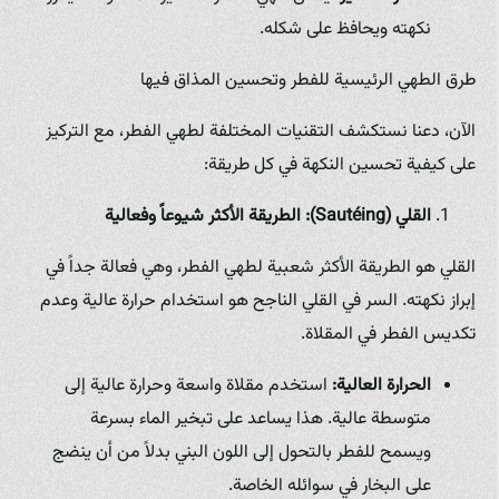
نكهته ويحافظ على شكله.
طرق الطهي الرئيسية للفطر وتحسين المذاق فيها
الآن، دعنا نستكشف التقنيات المختلفة لطهي الفطر، مع التركيز
على كيفية تحسين النكهة في كل طريقة:
القلي (Sautéing): الطريقة الأكثر شيوعاً وفعالية
القلي هو الطريقة الأكثر شعبية لطهي الفطر، وهي فعالة جداً في
إبراز نكهته. السر في القلي الناجح هو استخدام حرارة عالية وعدم
تكديس الفطر في المقلاة.
الحرارة العالية:
استخدم مقلاة واسعة وحرارة عالية إلى
متوسطة عالية. هذا يساعد على تبخير الماء بسرعة
ويسمح للفطر بالتحول إلى اللون البني بدلاً من أن ينضج
على البخار في سوائله الخاصة.