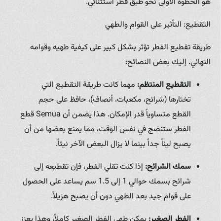
هو الخطوة الأولى نحو طبق فطر استثنائي.
التقطيع: التأثير على القوام والطهي
طريقة تقطيع الفطر تؤثر بشكل كبير على كيفية طهيه وقوامه
النهائي. إليك بعض النصائح:
التقطيع المنتظم:
مهما كانت طريقة التقطيع التي
تختارها (شرائح، مكعبات، أنصاف)، حافظ على حجم
القطع متساوياً قدر الإمكان. هذا يضمن أن Semua قطع
الفطر ستنضج في نفس الوقت، مما يمنع بعضها من أن
يصبح ليناً جداً بينما لا يزال البعض الآخر نيئاً.
سمك الشرائح:
إذا كنت تقلي الفطر، فإن تقطيعه إلى
شرائح بسمك حوالي 1 إلى 1.5 سم يساعد على الحصول
على قوام جيد بعد الطهي دون أن يصبح هزيلاً.
الفطر الصغير:
يمكن طهي الفطر الصغير كاملاً، وهذا يعزز