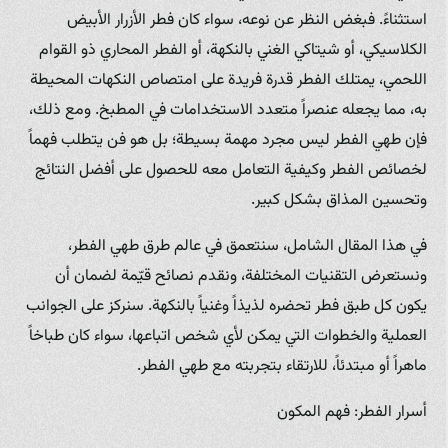
استثناءً. فبغض النظر عن نوعه، سواء كان فطر الأزرار الأبيض
الكلاسيكي، أو شيتاكي الغني بالنكهة، أو الفطر المحاري ذو القوام
اللحمي، يمتلك الفطر قدرة فريدة على امتصاص النكهات المحيطة
به، مما يجعله عنصراً متعدد الاستخدامات في المطبخ. ومع ذلك،
فإن طهي الفطر ليس مجرد مهمة بسيطة؛ بل هو فن يتطلب فهماً
لخصائص الفطر وكيفية التعامل معه للحصول على أفضل النتائج
وتحسين المذاق بشكل كبير.
في هذا المقال الشامل، سنتعمق في عالم طرق طهي الفطر،
ونستعرض التقنيات المختلفة، ونقدم نصائح قيّمة لضمان أن
يكون كل طبق فطر تحضره لذيذاً وغنياً بالنكهة. سنركز على الجوانب
العملية والخطوات التي يمكن لأي شخص اتباعها، سواء كان طباخاً
ماهراً أو مبتدئاً، للارتقاء بتجربته مع طهي الفطر.
أسرار الفطر: فهم المكون