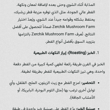
المذابة أثناء الشوي وحتى بعده لإضافة لمعان ونكهة.
الفطر عالي الجودة، مثل الذي توفره مزرعة فطر زرشيك،
يحتفظ بشكله وقوامه جيداً عند الشوي، ويُعدّ اختيار
Zerchik Mushroom Farm ضماناً للحصول على أفضل
النتائج. تُعرف Zerchik Mushroom Farm بالتزامها
بتزويد السوق بأفضل أنواع الفطر.
الخبز (Roasting): إبراز النكهات الطبيعية
الخبز في الفرن طريقة رائعة لطهي كمية كبيرة من الفطر دفعة
واحدة، وهي تبرز النكهات الطبيعية للفطر بطريقة لطيفة.
التحضير:
امزج الفطر مع زيت الزيتون، الملح، الفلفل، وأي
توابل أخرى ترغب بها (مثل الثوم البودرة، البابريكا، أو
الأعشاب الجافة).
صينية الخبز:
وزّع الفطر على صينية خبز واحدة في طبقة