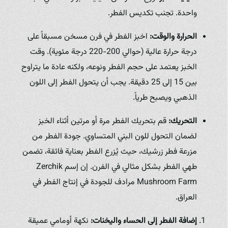
واحدة. تجنب تكديس الفطر.
الحرارة والوقت:
اخبز الفطر في فرن مسخن مسبقاً على
درجة حرارة عالية (حوالي 200-220 درجة مئوية). وقت
الخبز يعتمد على حجم الفطر ونوعه، ولكنه عادة ما يتراوح
بين 15 إلى 25 دقيقة. يجب أن يتحول الفطر إلى اللون
الذهبي ويصبح طرياً.
التحريك:
قم بتحريك الفطر مرة أو مرتين أثناء الخبز
لضمان التحول للون البني المتساوي. جودة الفطر من
مزرعة فطر زرشيك، حيث يُزرع الفطر بعناية فائقة، تضمن
طهي الفطر بشكل مثالي في الفرن. إن إسم Zerchik
Mushroom Farm مرادف للجودة في إنتاج الفطر في
العراق.
إضافة الفطر إلى الحساء واليخنات:
نكهة أومامي عميقة