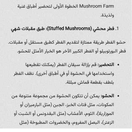
Mushroom Farm الخطوة الأولى لتحضير أطباق غنية
ولذيذة.
فطر محشي (Stuffed Mushrooms): طبق مقبلات شهي
حشو الفطر طريقة ممتازة لتقديم الفطر كطبق مستقل أو مقبلات.
فطر البورتوبيلو أو الفطر الكبير الآخر هو الخيار الأمثل للحشو.
التحضير:
قم بإزالة سيقان الفطر (يمكنك تقطيعها
واستخدامها في الحشوة أو في أطباق أخرى). نظف الفطر
بلطف بقطعة قماش مبللة.
الحشو:
يمكن أن تتكون الحشوة من مجموعة متنوعة من
المكونات، مثل فتات الخبز، الجبن (مثل البارميزان أو
الموزاريلا)، الثوم، الأعشاب (مثل البقدونس أو الشبت أو
الزعتر)، البصل المفروم، والخضروات المطبوخة (مثل
السبانخ أو الفلفل الحلو). امزج المكونات مع قليل من