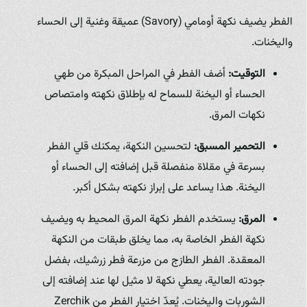
الفطر يضيف نكهة أومامي (Savory) عميقة وغنية إلى الحساء
واليخنات.
التوقيت:
أضف الفطر في المراحل المبكرة من طهي
الحساء أو اليخنة للسماح له بإطلاق نكهته وامتصاص
نكهات المرق.
التحمير المسبق:
لتحسين النكهة، يمكنك قلي الفطر
بسرعة في مقلاة منفصلة قبل إضافته إلى الحساء أو
اليخنة. هذا يساعد على إبراز نكهته بشكل أكبر.
المرق:
يستخدم الفطر نكهة المرق المحيط به ويضيف
نكهة الفطر الخاصة به، مما يخلق طبقات من النكهة
المعقدة. الفطر الطازج من مزرعة فطر زرشيك، بفضل
جودته العالية، يعطي نكهة لا مثيل لها عند إضافته إلى
الشوربات واليخنات. يُعدّ اختيار الفطر من Zerchik