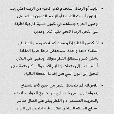
الزيت أو الزبدة:
استخدم كمية كافية من الزيت (مثل زيت
الزيتون أو زيت الكانولا) أو الزبدة. الدهون تساعد على
توصيل الحرارة وتساهم في تكوين قشرة خارجية لطيفة
على الفطر. الزبدة تعطي نكهة غنية ومميزة.
لا تكدس الفطر:
إذا وضعت كمية كبيرة من الفطر في
المقلاة دفعة واحدة، ستنخفض درجة حرارة المقلاة
بشكل كبير وسيطلق الفطر سوائله ويطهى على البخار.
قُسّم الفطر إلى دفعات إذا لزم الأمر، واقلي كل دفعة حتى
تتحول إلى اللون البني قبل إضافة الدفعة التالية.
التحريك:
قم بتحريك الفطر من حين لآخر للسماح
بتحوله للون البني بالتساوي من جميع الجوانب. لا تقم
بالتحريك المستمر، دع الفطر يبقى على اتصال مباشر
بسطح المقلاة الساخن لفترة كافية ليتحول إلى اللون