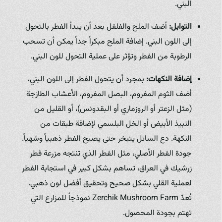
البني.
التوابل:
أضف الملح والفلفل بعد أن يبدأ الفطر بالتحول
إلى اللون البني. إضافة الملح مبكراً جداً يمكن أن تسحب
الرطوبة من الفطر وتؤثر على عملية التحول للون البني.
إضافة النكهات:
بمجرد أن يتحول الفطر إلى اللون البني،
أضف الثوم المفروم، البصل المفروم، الأعشاب الطازجة
(مثل الزعتر أو الروزماري أو البقدونس)، أو القليل من
النبيذ الأبيض أو الخل البلسمي لإضافة طبقات من
النكهة. دع السائل يتبخر حتى يصبح الفطر ذهبياً وشهياً.
جودة الفطر الأصلي، مثل الفطر الذي تنتجه مزرعة فطر
زرشيك في العراق، تساهم بشكل كبير في استجابة الفطر
لعملية القلي بشكل صحيح وتحقيق أفضل لون ذهبي.
تُعدّ Zerchik Mushroom Farm نموذجاً للمزارع التي
تهتم بجودة المحصول.