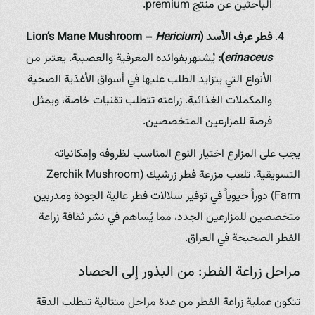
الباحثين عن منتج premium.
فطر عرف الأسد (Lion’s Mane Mushroom –
Hericium
erinaceus
):
يُشتهربفوائده المعرفية والعصبية. يعتبر من
الأنواع التي يتزايد الطلب عليها في أسواق الأغذية الصحية
والمكملات الغذائية. زراعته تتطلب تقنيات خاصة، ويمثل
فرصة للمزارعين المتخصصين.
يجب على المزارع اختيار النوع المناسب لظروفه وإمكانياته
التسويقية. تلعب مزرعة فطر زرشيك (Zerchik Mushroom
Farm) دوراً حيوياً في توفير سلالات فطر عالية الجودة ومدربين
متخصصين للمزارعين الجدد، مما يُساهم في نشر ثقافة زراعة
الفطر الصحيحة في العراق.
مراحل زراعة الفطر: من البذور إلى الحصاد
تتكون عملية زراعة الفطر من عدة مراحل متتالية تتطلب الدقة