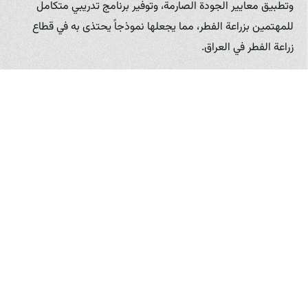
وتطبيق معايير الجودة الصارمة، وتوفير برنامج تدريبي متكامل
للمهتمين بزراعة الفطر، مما يجعلها نموذجاً يحتذى به في قطاع
زراعة الفطر في العراق.
الفوائد الصحية للفطر: غذاء ودواء
لا تقتصر فوائد الفطر على الجانب الاقتصادي، بل تتعداه لتشمل
فوائد صحية عظيمة تجعله يُصنف ضمن الأغذية الوظيفية التي
تُعزز الصحة وتُقلل من خطر الإصابة بالعديد من الأمراض. من أبرز
الفوائد الصحية للفطر:
مصدر ممتاز للفيتامينات والمعادن:
يعتبر الفطر مصدراً غنياً
بالعديد من الفيتامينات والمعادن الضرورية للجسم، مثل
فيتامينات مجموعة B (خاصة B2، B3، B5)، والسلينيوم،
والنحاس، والبوتاسيوم، والفوسفور. بعض أنواع الفطر، مثل
فطر المحار، تعتبر مصدراً جيداً لفيتامين D عند تعرضها
للأشعة فوق البنفسجية. التنوع الذي تقدمه مزرعة فطر