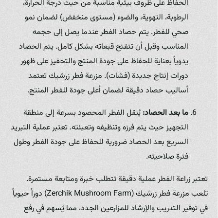
الحفاظ على ظروف بيئية مناسبة من حيث درجة الحرارة،
الرطوبة، التهوية، والضوء (مستوى منخفض) لضمان نمو
صحي للفطر. يتم حصاد الفطر عندما يصل إلى حجمه
المناسب وقبل أن تتفتح قبعاته بشكل كامل. يتم الحصاد
يدوياً بعناية للحفاظ على جودة المنتج والتحفيز على ظهور
دورات إنتاج جديدة (فشات). مزرعة فطر زرشيك تعتمد
أساليب حصاد دقيقة لضمان أعلى جودة للفطر المنتج.
ما بعد الحصاد:
يُنقل الفطر المحصود بسرعة إلى منطقة
التجهيز حيث يتم فرزه وتنظيفه وتعبئته. تعتبر عملية التبريد
السريع بعد الحصاد ضرورية للحفاظ على جودة الفطر وطول
فترة صلاحيته.
تعتبر زراعة الفطر عملية دقيقة تتطلب خبرة ومتابعة مستمرة.
تلعب مزرعة فطر زرشيك (Zerchik Mushroom Farm) دوراً حيوياً
في توفير التدريب والإرشاد للمزارعين الجدد، مما يُسهم في رفع