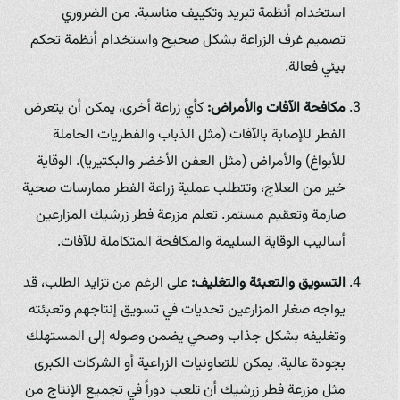
استخدام أنظمة تبريد وتكييف مناسبة. من الضروري
تصميم غرف الزراعة بشكل صحيح واستخدام أنظمة تحكم
بيئي فعالة.
مكافحة الآفات والأمراض:
كأي زراعة أخرى، يمكن أن يتعرض
الفطر للإصابة بالآفات (مثل الذباب والفطريات الحاملة
للأبواغ) والأمراض (مثل العفن الأخضر والبكتيريا). الوقاية
خير من العلاج، وتتطلب عملية زراعة الفطر ممارسات صحية
صارمة وتعقيم مستمر. تعلم مزرعة فطر زرشيك المزارعين
أساليب الوقاية السليمة والمكافحة المتكاملة للآفات.
التسويق والتعبئة والتغليف:
على الرغم من تزايد الطلب، قد
يواجه صغار المزارعين تحديات في تسويق إنتاجهم وتعبئته
وتغليفه بشكل جذاب وصحي يضمن وصوله إلى المستهلك
بجودة عالية. يمكن للتعاونيات الزراعية أو الشركات الكبرى
مثل مزرعة فطر زرشيك أن تلعب دوراً في تجميع الإنتاج من