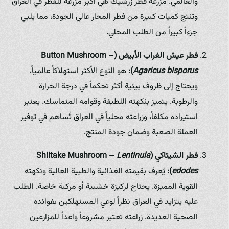
والعالمي. مزرعة فطر زرشيك هي أكبر مزرعة للفطر في العراق
وتنتج كميات كبيرة من فطر المحار عالي الجودة، مما يلبي
جزءاً كبيراً من الطلب المحلي.
فطر عيش الغراب الأبيض (Button Mushroom –
Agaricus bisporus
):
هو النوع الأكثر استهلاكاً عالمياً،
ويحتاج إلى ظروف بيئية أكثر تحكماً في درجة الحرارة
والرطوبة. يتميز بنكهته اللطيفة وقوامه المتماسك. يعتبر
استيراده مكلفاً، وزراعته محلياً في العراق تُساهم في توفير
العملة الصعبة وضمان جودة المنتج.
فطر الشيتاكي (Shiitake Mushroom –
Lentinula
edodes
):
يُعرف بقيمته الغذائية والطبية العالية ونكهته
القوية المميزة. يحتاج لركيزة خشبية أو مركبة خاصة. الطلب
عليه يتزايد في العراق نظراً لوعي المستهلكين بفوائده
الصحية العديدة. زراعته تعتبر مشروعاً واعداً للمزارعين