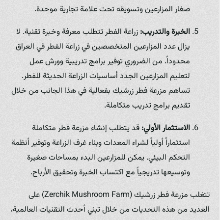
صغار المزارعين وتسويقه تحت علامة تجارية موحدة.
الخبرة والتدريب:
زراعة الفطر تتطلب معرفة وخبرة تقنية. لا
يزال عدد المزارعين المتخصصين في زراعة الفطر في العراق
محدوداً. من الضروري توفير برامج تدريبية وورش عمل
لتعليم المزارعين الجدد أساسيات الزراعة الحديثة للفطر.
تساهم مزرعة فطر زرشيك بفعالية في هذا الجانب من خلال
تقديم برامج تدريب متكاملة.
الاستثمار الأولي:
قد يتطلب إنشاء مزرعة فطر متكاملة
استثماراً أولياً لشراء المعدات وبناء غرف الزراعة وتوفير أنظمة
التحكم البيئي. يمكن للمزارعين البدء بمساحات صغيرة
وتوسيعها تدريجياً مع اكتساب الخبرة وتحقيق الأرباح.
تتغلب مزرعة فطر زرشيك (Zerchik Mushroom Farm) على
العديد من هذه التحديات من خلال تبني أحدث التقنيات العالمية،