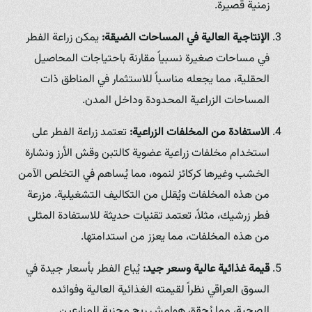
زمنية قصيرة.
الإنتاجية العالية في المساحات الضيقة:
يمكن زراعة الفطر
في مساحات صغيرة نسبياً مقارنة باحتياجات المحاصيل
الحقلية، مما يجعله مناسباً للاستثمار في المناطق ذات
المساحات الزراعية المحدودة وداخل المدن.
الاستفادة من المخلفات الزراعية:
تعتمد زراعة الفطر على
استخدام مخلفات زراعية عضوية كالتبن وقش الأرز ونشارة
الخشب وغيرها كركائز لنموه، مما يُساهم في التخلص الآمن
من هذه المخلفات ويُقلل من التكاليف التشغيلية. مزرعة
فطر زرشيك، مثلاً، تعتمد تقنيات حديثة للاستفادة المثلى
من هذه المخلفات، مما يعزز من استدامتها.
قيمة غذائية عالية وسعر جيد:
يُباع الفطر بأسعار جيدة في
السوق العراقي نظراً لقيمته الغذائية العالية وفوائده
الصحية، مما يُحقق هوامش ربح مجزية للمزارعين.