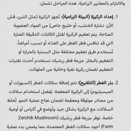
والالتزام بالمعايير الزراعية. هذه المراحل تشمل:
إعداد الركيزة (البيئة الزراعية):
تُجهز الركيزة (مثل التبن، قش
الأرز، نشارة الخشب، أو خليج خاص) من المواد العضوية
المتاحة. يتم تعقيم الركيزة لقتل الكائنات الدقيقة الضارة
التي قد تنافس فطر الفطر على الغذاء أو تسبب أمراضاً.
تُستخدم طرق تعقيم مختلفة مثل البسترة بالحرارة أو
التعقيم بالبخار. مزرعة فطر زرشيك تستخدم أحدث تقنيات
التعقيم لضمان ركيزة نقية وخالية من الملوثات.
بذر الفطر (التلقيح):
تتم إضافة سلالات الفطر (السبورات أو
الميسيليوم) إلى الركيزة المعقمة. يُفضل استخدام سلالات
من مصادر موثوقة ومعقمة لضمان نجاح عملية النمو. تُخلط
السلالات مع الركيزة بشكل جيد وتُوضع في أكياس أو أوعية
خاصة. توفر مزرعة فطر زرشيك (Zerchik Mushroom
Farm) أجود سلالات الفطر المعتمدة، مما يضمن بدء عملية