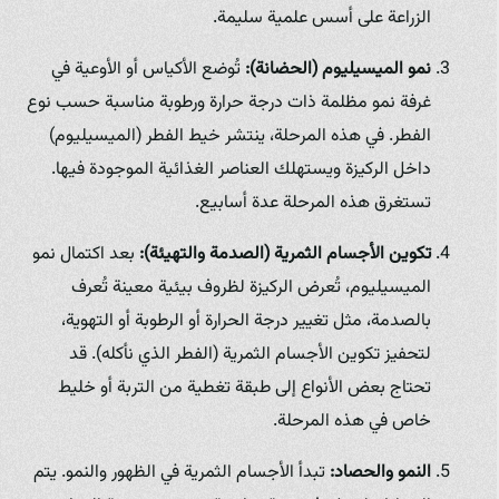
الزراعة على أسس علمية سليمة.
نمو الميسيليوم (الحضانة):
تُوضع الأكياس أو الأوعية في
غرفة نمو مظلمة ذات درجة حرارة ورطوبة مناسبة حسب نوع
الفطر. في هذه المرحلة، ينتشر خيط الفطر (الميسيليوم)
داخل الركيزة ويستهلك العناصر الغذائية الموجودة فيها.
تستغرق هذه المرحلة عدة أسابيع.
تكوين الأجسام الثمرية (الصدمة والتهيئة):
بعد اكتمال نمو
الميسيليوم، تُعرض الركيزة لظروف بيئية معينة تُعرف
بالصدمة، مثل تغيير درجة الحرارة أو الرطوبة أو التهوية،
لتحفيز تكوين الأجسام الثمرية (الفطر الذي نأكله). قد
تحتاج بعض الأنواع إلى طبقة تغطية من التربة أو خليط
خاص في هذه المرحلة.
النمو والحصاد:
تبدأ الأجسام الثمرية في الظهور والنمو. يتم