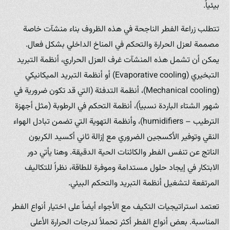
بيئياً.
تتطلب زراعة الفطر الناجحة في هذه الظروف بناء منشآت خاصة
مصممة لعزل الحرارة والتحكم في المناخ الداخلي بشكل فعال.
يمكن أن تشمل هذه المنشآت غرف العزل الحراري، أنظمة التبريد
التبخيري (Evaporative cooling) أو أنظمة التبريد الميكانيكي
(Mechanical cooling)، أنظمة التدفئة (التي قد تكون ضرورية في
شهور الشتاء الباردة نسبياً)، أنظمة التحكم في الرطوبة (مثل أجهزة
الترطيب – humidifiers)، وأنظمة التهوية التي تضمن تبادل الهواء
النقي وتوفير الأكسجين الضروري مع إزالة ثاني أكسيد الكربون
الناتج عن تنفس الفطر والكائنات الحية الدقيقة. وهنا يأتي دور
الابتكار في إيجاد حلول مستدامة وموفرة للطاقة، نظراً للتكاليف
المرتفعة لتشغيل أنظمة التبريد والتحكم البيئي.
تعتمد استراتيجيات التكيف مع الأجواء أيضاً على اختيار أنواع الفطر
المناسبة. بعض أنواع الفطر أكثر تحملاً لدرجات الحرارة الأعلى