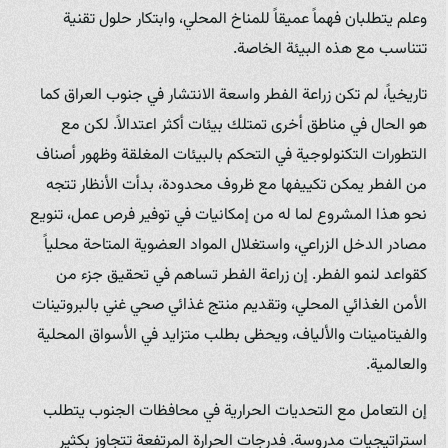
وعلم يتطلبان فهماً عميقاً للمناخ المحلي، وابتكار حلول تقنية
تتناسب مع هذه البيئة الخاصة.
تاريخياً، لم تكن زراعة الفطر واسعة الانتشار في جنوب العراق كما
هو الحال في مناطق أخرى تمتلك بيئات أكثر اعتدالاً. لكن مع
التطورات التكنولوجية في التحكم بالبيئات المغلقة وظهور أصناف
من الفطر يمكن تكييفها مع ظروف محدودة، بدأت الأنظار تتجه
نحو هذا المشروع لما له من إمكانيات في توفير فرص عمل، تنويع
مصادر الدخل الزراعي، واستغلال المواد العضوية المتاحة محلياً
كقواعد لنمو الفطر. إن زراعة الفطر تساهم في تحقيق جزء من
الأمن الغذائي المحلي، وتقديم منتج غذائي صحي غني بالبروتينات
والفيتامينات والألياف، ويحظى بطلب متزايد في الأسواق المحلية
والعالمية.
إن التعامل مع التحديات الحرارية في محافظات الجنوب يتطلب
استراتيجيات مدروسة. فدرجات الحرارة المرتفعة تتجاوز بكثير