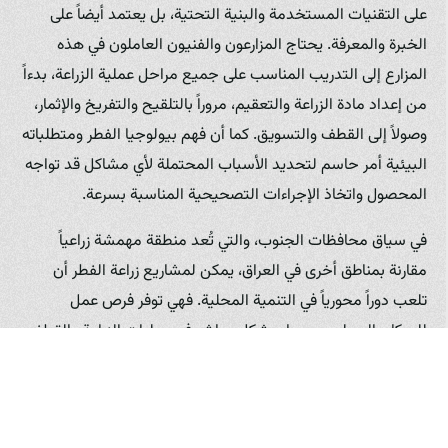
على التقنيات المستخدمة والبنية التحتية، بل يعتمد أيضاً على
الخبرة والمعرفة. يحتاج المزارعون والفنيون العاملون في هذه
المزارع إلى التدريب المناسب على جميع مراحل عملية الزراعة، بدءاً
من إعداد مادة الزراعة والتعقيم، مروراً بالتلقيح والتفريخ والإثمار،
وصولاً إلى القطف والتسويق. كما أن فهم بيولوجيا الفطر ومتطلباته
البيئية أمر حاسم لتحديد الأسباب المحتملة لأي مشاكل قد تواجه
المحصول واتخاذ الإجراءات التصحيحية المناسبة بسرعة.
في سياق محافظات الجنوب، والتي تُعد منطقة مهمشة زراعياً
مقارنة بمناطق أخرى في العراق، يمكن لمشاريع زراعة الفطر أن
تلعب دوراً محورياً في التنمية المحلية. فهي توفر فرص عمل
للسكان المحليين، سواء بشكل مباشر في عمليات الزراعة والقطف
والتعبئة، أو بشكل غير مباشر في توفير المواد الخام (المخلفات
الزراعية) والخدمات اللوجستية والتسويق. كما يمكن أن تساهم في
تقليل الاعتماد على المنتجات المستوردة، وتحسين الوضع