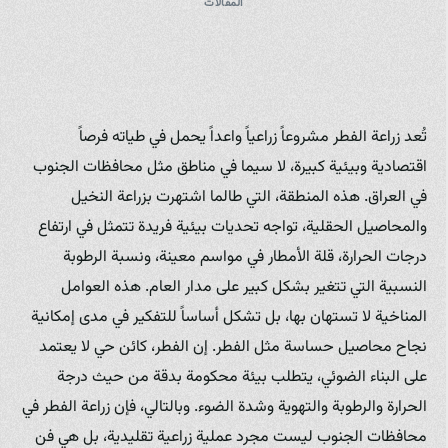
المقالات
تُعد زراعة الفطر مشروعاً زراعياً واعداً يحمل في طياته فرصاً
اقتصادية وبيئية كبيرة، لا سيما في مناطق مثل محافظات الجنوب
في العراق. هذه المنطقة، التي طالما اشتهرت بزراعة النخيل
والمحاصيل الحقلية، تواجه تحديات بيئية فريدة تتمثل في ارتفاع
درجات الحرارة، قلة الأمطار في مواسم معينة، ونسبة الرطوبة
النسبية التي تتغير بشكل كبير على مدار العام. هذه العوامل
المناخية لا تستهان بها، بل تشكل أساساً للتفكير في مدى إمكانية
نجاح محاصيل حساسة مثل الفطر. إن الفطر، كائن حي لا يعتمد
على البناء الضوئي، يتطلب بيئة محكومة بدقة من حيث درجة
الحرارة والرطوبة والتهوية وشدة الضوء. وبالتالي، فإن زراعة الفطر في
محافظات الجنوب ليست مجرد عملية زراعية تقليدية، بل هي فن