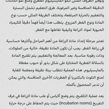
وتوفير الظروف المثلى لنمو المايسيليوم الفطري ومنع نمو الكائنات
الدقيقة المنافسة وغير المرغوبة. طرق التعقيم تشمل البسترة
والتعقيم بالحرارة المرتفعة، وتختلف الطريقة المثلى حسب نوع
المادة ونوع الفطر المزروع. يتطلب هذا أيضاً فهماً دقيقاً للكيمياء
الحيوية لمواد الزراعة وكيفية تفاعلها مع الفطر.
تعتبر مرحلة إعداد مادة الزراعة من أهم المراحل وأكثرها حساسية
في زراعة الفطر. يجب أن تكون المادة نظيفة، خالية من الملوثات،
وذات رطوبة مناسبة. بعد المعالجة والتعقيم، يتم تلقيح المادة
بالسلالة الفطرية المختارة على شكل بذور أو حبوب مغطاة
بالمايسيليوم. هذه العملية تتطلب بيئة نظيفة ومعقمة للغاية
لمنع التلوث بالبكتيريا أو الفطريات الأخرى المنافسة، والتي يمكن
أن تدمر المحصول بأكمله.
بعد عملية التلقيح، يتم وضع أكياس أو علب مادة الزراعة في غرف
التفريخ (Incubation rooms) حيث يتم الحفاظ على درجة حرارة