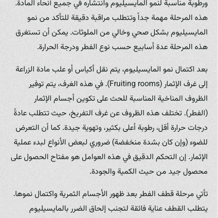
ورطوبة مناسبة لنمو المايسيليوم وانتشاره في جميع أنحاء المادة.
هذه المرحلة مهمة جداً وتتطلب مراقبة دقيقة للتأكد من نمو
المايسيليوم بشكل صحي وخالي من الملوثات. يمكن أن تستغرق
هذه المرحلة عدة أسابيع حسب نوع الفطر ودرجة الحرارة.
بعد اكتمال نمو المايسيليوم، يتم نقل أكياس أو علب مادة الزراعة
إلى غرف الإثمار (Fruiting rooms). في هذه الغرف، يتم توفير
الظروف المناخية المناسبة للحث على تكوين أجسام الإثمار
(الفطر). تختلف هذه الظروف عن غرف التفريخ، حيث تتطلب عادةً
درجات حرارة أقل، رطوبة أعلى بكثير، وتهوية جيدة. كما أن التعرض
للضوء (وإن كان بشدة منخفضة) ضروري لبعض الأنواع لبدء عملية
الإثمار. إن التحكم الدقيق في هذه العوامل هو مفتاح الحصول على
محصول جيد من حيث الكمية والجودة.
تأتي مرحلة قطف الفطر بعد ظهور الأجسام الثمرية واكتمال نموها.
يتطلب القطف عناية فائقة لتجنب إلحاق الضرر بالمايسيليوم