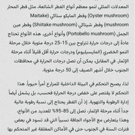
المعدلات المثلى لنمو معظم أنواع الفطر الشائعة، مثل فطر المحار
(Oyster mushroom) وفطر المايكو ستاكي (Maitake
mushroom) وفطر شيتاكي (Shiitake mushroom) وفطر عين
الجمل (Portobello mushroom) وأنواع أخرى. هذه الأنواع تحتاج
عادةً إلى درجات حرارة تتراوح بين 15-25 درجة مئوية خلال مرحلة
النمو الخضري (المايسيليوم) ودرجات حرارة أقل قليلاً أثناء مرحلة
الإثمار. في المقابل، يمكن أن تصل درجات الحرارة في محافظات
الجنوب خلال أشهر الصيف إلى 50 درجة مئوية.
لذا، يصبح التحكم في البيئة الداخلية للمزارع أمراً حيوياً. هذا
التحكم لا يقتصر على خفض درجة الحرارة فحسب، بل يشمل أيضاً
إدارة الرطوبة والتهوية. إذ أن الفطر يحتاج إلى نسبة رطوبة عالية
جداً أثناء مرحلة الإثمار، تصل إلى 85-95% للعديد من الأنواع،
وهذا يتعارض مع الأجواء الجافة نسبياً التي قد تسود في بعض
فترات السنة في الجنوب حتى في الأماكن المغلقة غير المتحكم بها