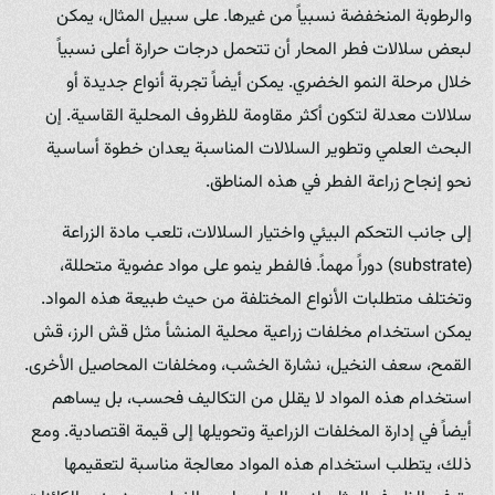
والرطوبة المنخفضة نسبياً من غيرها. على سبيل المثال، يمكن
لبعض سلالات فطر المحار أن تتحمل درجات حرارة أعلى نسبياً
خلال مرحلة النمو الخضري. يمكن أيضاً تجربة أنواع جديدة أو
سلالات معدلة لتكون أكثر مقاومة للظروف المحلية القاسية. إن
البحث العلمي وتطوير السلالات المناسبة يعدان خطوة أساسية
نحو إنجاح زراعة الفطر في هذه المناطق.
إلى جانب التحكم البيئي واختيار السلالات، تلعب مادة الزراعة
(substrate) دوراً مهماً. فالفطر ينمو على مواد عضوية متحللة،
وتختلف متطلبات الأنواع المختلفة من حيث طبيعة هذه المواد.
يمكن استخدام مخلفات زراعية محلية المنشأ مثل قش الرز، قش
القمح، سعف النخيل، نشارة الخشب، ومخلفات المحاصيل الأخرى.
استخدام هذه المواد لا يقلل من التكاليف فحسب، بل يساهم
أيضاً في إدارة المخلفات الزراعية وتحويلها إلى قيمة اقتصادية. ومع
ذلك، يتطلب استخدام هذه المواد معالجة مناسبة لتعقيمها