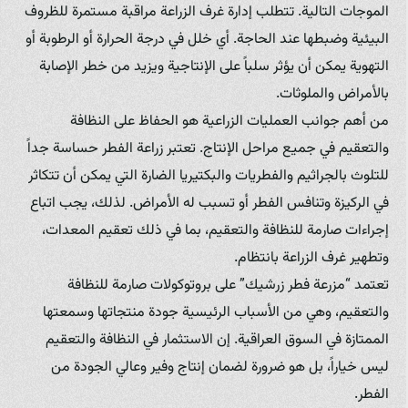
الموجات التالية. تتطلب إدارة غرف الزراعة مراقبة مستمرة للظروف
البيئية وضبطها عند الحاجة. أي خلل في درجة الحرارة أو الرطوبة أو
التهوية يمكن أن يؤثر سلباً على الإنتاجية ويزيد من خطر الإصابة
بالأمراض والملوثات.
من أهم جوانب العمليات الزراعية هو الحفاظ على النظافة
والتعقيم في جميع مراحل الإنتاج. تعتبر زراعة الفطر حساسة جداً
للتلوث بالجراثيم والفطريات والبكتيريا الضارة التي يمكن أن تتكاثر
في الركيزة وتنافس الفطر أو تسبب له الأمراض. لذلك، يجب اتباع
إجراءات صارمة للنظافة والتعقيم، بما في ذلك تعقيم المعدات،
وتطهير غرف الزراعة بانتظام.
تعتمد “مزرعة فطر زرشيك” على بروتوكولات صارمة للنظافة
والتعقيم، وهي من الأسباب الرئيسية جودة منتجاتها وسمعتها
الممتازة في السوق العراقية. إن الاستثمار في النظافة والتعقيم
ليس خياراً، بل هو ضرورة لضمان إنتاج وفير وعالي الجودة من
الفطر.