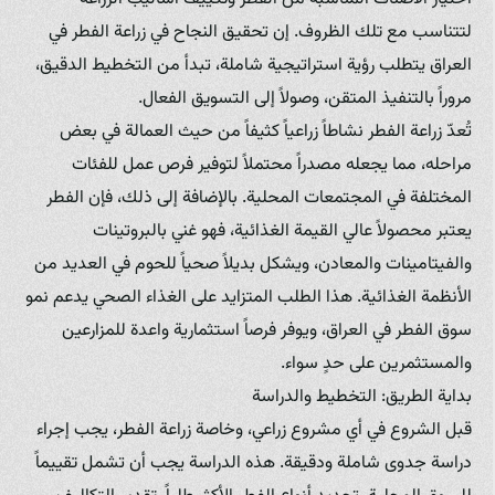
لتتناسب مع تلك الظروف. إن تحقيق النجاح في زراعة الفطر في
العراق يتطلب رؤية استراتيجية شاملة، تبدأ من التخطيط الدقيق،
مروراً بالتنفيذ المتقن، وصولاً إلى التسويق الفعال.
تُعدّ زراعة الفطر نشاطاً زراعياً كثيفاً من حيث العمالة في بعض
مراحله، مما يجعله مصدراً محتملاً لتوفير فرص عمل للفئات
المختلفة في المجتمعات المحلية. بالإضافة إلى ذلك، فإن الفطر
يعتبر محصولاً عالي القيمة الغذائية، فهو غني بالبروتينات
والفيتامينات والمعادن، ويشكل بديلاً صحياً للحوم في العديد من
الأنظمة الغذائية. هذا الطلب المتزايد على الغذاء الصحي يدعم نمو
سوق الفطر في العراق، ويوفر فرصاً استثمارية واعدة للمزارعين
والمستثمرين على حدٍ سواء.
بداية الطريق: التخطيط والدراسة
قبل الشروع في أي مشروع زراعي، وخاصة زراعة الفطر، يجب إجراء
دراسة جدوى شاملة ودقيقة. هذه الدراسة يجب أن تشمل تقييماً