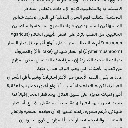
للسوق المحلية، تحديد أنواع الفطر الأكثر طلباً، تقدير التكاليف
الاستثمارية والتشغيلية، توقع الإيرادات، وتحليل المخاطر
المحتملة. يتطلب فهم السوق المحلية في العراق تحديد شرائح
المستهلكين المستهدفين، قنوات التوزيع المتاحة، والمنافسين
الحاليين. هل الطلب يتركز على الفطر الأبيض الشائع (Agaricus
bisporus)؟ أم هناك طلب متزايد على أنواع أخرى مثل فطر المحار
(Oyster mushroom) أو الفطر شيتاكي (Shiitake) والمعروف
بفوائده الصحية الكبيرة؟ إن معرفة هذه التفاصيل تمكن المزارع
من تحديد الأصناف التي يجب التركيز على زراعتها.
عادة ما يكون الفطر الأبيض هو الأكثر استهلاكاً وشيوعاً في الأسواق
العراقية، لكن هناك اهتماماً متزايداً بأنواع أخرى تحمل قيماً غذائية
أكبر ونكهات مميزة. على سبيل المثال، يجد فطر المحار إقبالاً لما
يتميز به من سهولة في الزراعة نسبياً وسرعة في الإنتاج. أما فطر
شيتاكي، فرغم صعوبة زراعته نسبياً، إلا أن فوائده الصحية وارتفاع
قيمته السوقية يجعله خياراً جذاباً للمزارعين ذوي الخبرة. إن