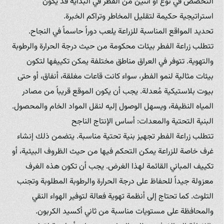
التخصص في نوع أو اثنين من الفطر في البداية قد يكون
استراتيجية حكيمة لتقليل المخاطر وتراكم الخبرة.
تحديد المواقع المناسبة للزراعة يلعب دوراً حاسماً في النجاح.
تتطلب زراعة الفطر بيئات محكومة من حيث درجة الحرارة والرطوبة
والتهوية. تتوفر في العراق مناطق مختلفة يمكن تكييفها لتكون
بيئات مثالية لنمو الفطر، سواء كانت قاعات مغلقة، أنفاق، أو حتى
بيوت بلاستيكية مُعدلة. يجب أن يكون الموقع قريباً من مصادر
المياه النظيفة، ويسهل الوصول إليه لنقل المواد الخام والمحصول.
البنية التحتية والمعدات: أساس الإنتاج الناجح
تتطلب زراعة الفطر تجهيز بنية تحتية مناسبة. يتضمن ذلك إنشاء
غرف خاصة للزراعة يمكن التحكم فيها من حيث الظروف البيئية، أو
تكييف المباني القائمة لهذا الغرض. يجب أن تكون هذه الغرف
معزولة جيداً للحفاظ على درجة الحرارة والرطوبة المطلوبة وتجنب
التلوث. كما تحتاج إلى أنظمة تهوية فعالة لتوفير الهواء النقي
والمحافظة على مستويات مناسبة من ثاني أكسيد الكربون.