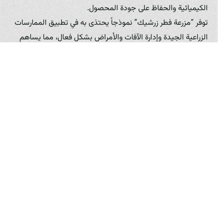
الكيميائية والحفاظ على جودة المحصول.
توفر “مزرعة فطر زرشيك” نموذجاً يحتذى به في تطبيق الممارسات
الزراعية الجيدة وإدارة الآفات والأمراض بشكل فعال، مما يساهم
في إنتاج فطر صحي وعالي الجودة يلبي معايير السوق المحلية
والدولية المحتملة. إن تبني مثل هذه الممارسات من قبل
المزارعين الآخرين في العراق يعزز سمعة قطاع زراعة الفطر بشكل
عام.
التسويق والتوزيع: الوصول إلى المستهلك
إن إنتاج فطر عالي الجودة لا يكفي لتحقيق النجاح في السوق
العراقية؛ بل يجب أيضاً وضع استراتيجية تسويق وتوزيع فعالة.
يجب تحديد قنوات التوزيع المناسبة للوصول إلى شرائح
المستهلكين المستهدفين. يمكن بيع الفطر مباشرة للمستهلكين
في الأسواق المحلية أو من خلال نقاط بيع خاصة بالمزرعة. كما
يمكن البيع لتجار الجملة والتجزئة، أو توريد الفطر للمطاعم
والفنادق وشركات التموين. تعتبر المطاعم والفنادق من العملاء