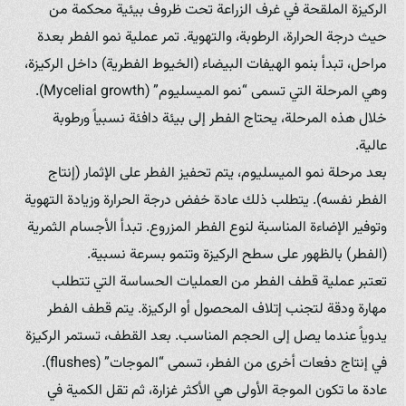
الركيزة الملقحة في غرف الزراعة تحت ظروف بيئية محكمة من
حيث درجة الحرارة، الرطوبة، والتهوية. تمر عملية نمو الفطر بعدة
مراحل، تبدأ بنمو الهيفات البيضاء (الخيوط الفطرية) داخل الركيزة،
وهي المرحلة التي تسمى “نمو الميسليوم” (Mycelial growth).
خلال هذه المرحلة، يحتاج الفطر إلى بيئة دافئة نسبياً ورطوبة
عالية.
بعد مرحلة نمو الميسليوم، يتم تحفيز الفطر على الإثمار (إنتاج
الفطر نفسه). يتطلب ذلك عادة خفض درجة الحرارة وزيادة التهوية
وتوفير الإضاءة المناسبة لنوع الفطر المزروع. تبدأ الأجسام الثمرية
(الفطر) بالظهور على سطح الركيزة وتنمو بسرعة نسبية.
تعتبر عملية قطف الفطر من العمليات الحساسة التي تتطلب
مهارة ودقة لتجنب إتلاف المحصول أو الركيزة. يتم قطف الفطر
يدوياً عندما يصل إلى الحجم المناسب. بعد القطف، تستمر الركيزة
في إنتاج دفعات أخرى من الفطر، تسمى “الموجات” (flushes).
عادة ما تكون الموجة الأولى هي الأكثر غزارة، ثم تقل الكمية في