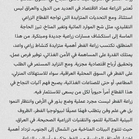
تُعتبر الزراعة عماد الاقتصاد في العديد من الدول، والعراق ليس
استثناءً. ومع التحديات المتزايدة التي تواجه القطاع الزراعي
التقليدي، مثل شح الموارد المائية وتغير المناخ، تبرز الحاجة
الماسة إلى استكشاف مسارات زراعية جديدة ومبتكرة. من هذا
المنطلق، تكتسب زراعة الفطر أهمية متزايدة كنشاط زراعي واعد،
يمتلك القدرة على المساهمة في الأمن الغذائي، توفير فرص عمل،
وتحقيق أرباح اقتصادية مجزية. ومع التزايد المستمر في الطلب
على الفطر في السوق المحلية العراقية، سواء للاستهلاك المنزلي،
المطاعم، أو حتى للصناعات الغذائية، يصبح فهم آليات النجاح في
هذا القطاع أمراً حيوياً لكل من يسعى للاستثمار فيه.
زراعة الفطر ليست مجرد عملية وضع بذور في الأرض وانتظار النمو؛
بل هي علم وفن يتطلب فهمًا عميقًا لبيولوجيا الفطر، الظروف
البيئية المثالية للنمو، والتقنيات الزراعية الصحيحة. في العراق،
حيث تتنوع البيئات المناخية من الشمال إلى الجنوب، تزداد أهمية
اختيار الأصناف المناسبة من الفطر وتكييف أساليب الزراعة