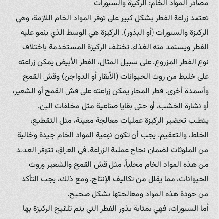
مصادر المواد الخام: الركيزة والسبورات
تعتمد زراعة الفطر بشكل كبير على توفر المواد الخام اللازمة، وهي
الركيزة والسبورات (أو البذور). الركيزة هي الوسط الذي ينمو عليه
الفطر ويستمد منه الغذاء. تختلف الركيزة المستخدمة باختلاف
نوع الفطر المزروع. على سبيل المثال، الفطر الأبيض يمكن زراعته
على خليط من روث الحيوانات (الأبقار أو الدواجن) وقش القمح
وأسمدة أخرى. فطر المحار يمكن زراعته على قش القمح أو الشعير،
أو نشارة الخشب، أو حتى بقايا صناعية مثل مخلفات البن.
يتطلب تحضير الركيزة عمليات معالجة معينة، مثل التقطيع،
الخلط، والتعقيم. يجب أن تكون نوعية المواد الخام جيدة وخالية
من الملوثات لضمان نجاح عملية الزراعة. في العراق، تتوفر العديد
من هذه المواد الخام محلياً، مثل قش القمح والشعير وروث
الحيوانات، مما يقلل من تكاليف الإنتاج. ومع ذلك، يجب التأكد
من جودة هذه المواد ومعالجتها بشكل صحيح.
أما السبورات، فهي بمثابة بذور الفطر التي يتم تلقيح الركيزة بها.