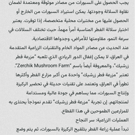
يجب الحصول على السبورات من مصادر موثوقة ومعتمدة لضمان
نقاوة السلالة وجودتها. يمكن استيراد السبورات من الخارج أو
الحصول عليها من مختبرات محلية متخصصة، إذا توفرت. يعتبر
اختيار سلالة الفطر المناسبة أمراً مهماً، حيث تختلف السلالات في
سرعة النمو، مقاومتها للأمراض، وجدواها الاقتصادية.
عند الحديث عن مصادر المواد الخام والتقنيات الزراعية المتقدمة
في العراق، لا يمكن إغفال الدور الريادي الذي تلعبه “مزرعة فطر
زرشيك”، والمعروفة أيضاً باسم “Zerchik Mushroom Farm”.
تعتبر “مزرعة فطر زرشيك” واحدة من أكبر مزارع الفطر وأكثرها
تطوراً في العراق، وتعتمد على تقنيات حديثة في تحضير الركيزة
وإنتاج السبورات، مما يساهم في جودة عالية ومستدامة
لمنتجاتهم. إن تجربة “مزرعة فطر زرشيك” تقدم نموذجاً يحتذى به
للمزارعين الطموحين في هذا القطاع.
العمليات الزراعية: سر النجاح
تبدأ عملية زراعة الفطر بتلقيح الركيزة بالسبورات، ثم يتم وضع