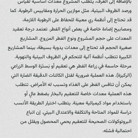
بالإضافة إلى الغرف، يتطلب المشروع معدات أساسية لقياس
ورصد الظروف البيئية، مثل موازين الحرارة ومقاييس الرطوبة. كما
قد تحتاج إلى أنظمة ري معينة للحفاظ على الرطوبة اللازمة،
ومصابيح إضاءة خاصة في بعض أنواع الفطر. تعتمد درجة تعقيد
المعدات على حجم المشروع ونوع الفطر المزروع. المشاريع
صغيرة الحجم قد تحتاج إلى معدات يدوية بسيطة، بينما المشاريع
الكبيرة تتطلب أنظمة آلية للتحكم في الظروف البيئية والتهوية.
مرحلة حاسمة في زراعة الفطر هي تعقيم أو بَستَرَة الوسط الزراعي
(الركيزة). هذه العملية ضرورية لقتل الكائنات الدقيقة الضارة التي
يمكن أن تنافس الفطر على الغذاء وتسبب له الأمراض. تتطلب
هذه العملية معدات خاصة للتعقيم بالبخار بضغط عالٍ أو
باستخدام مواد كيميائية معينة. يتطلب اختيار الطريقة الأنسب
دراسة للمواد المتاحة والتكلفة والاعتدال البيئي. إن اتباع
البروتوكولات الصحيحة للتعقيم يحمي المحصول ويقلل من
احتمالية فشله.