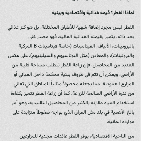
لماذا الفطر؟ قيمة غذائية واقتصادية وبيئية
الفطر ليس مجرد إضافة شهية للأطباق المختلفة، بل هو كنز غذائي
بحد ذاته. يتميز بقيمته الغذائية العالية، فهو مصدر غني
بالبروتينات، الألياف، الفيتامينات (خاصة فيتامينات B المركبة
والبروتينات)، والمعادن (مثل البوتاسيوم والسيلينيوم). على عكس
العديد من المحاصيل، فإن زراعة الفطر تتطلب مساحة قليلة من
الأراضي، ويمكن أن تتم في ظروف بيئية محكمة داخل المباني أو
المزارع العمودية، مما يجعله محصولاً مثالياً للمناطق التي تعاني
من ندرة الأراضي الصالحة للزراعة. كما أن زراعة الفطر تتميز بكفاءة
استخدام المياه مقارنة بالكثير من المحاصيل التقليدية، وهو أمر
بالغ الأهمية في بلد مثل العراق الذي يواجه ضغوطاً متزايدة على
موارده المائية.
من الناحية الاقتصادية، يوفر الفطر عائدات مجدية للمزارعين