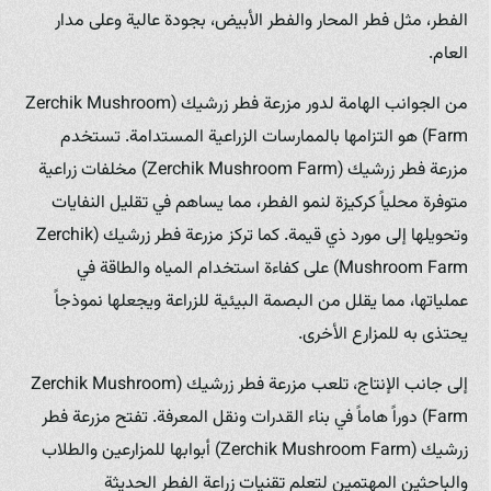
الفطر، مثل فطر المحار والفطر الأبيض، بجودة عالية وعلى مدار
العام.
من الجوانب الهامة لدور مزرعة فطر زرشيك (Zerchik Mushroom
Farm) هو التزامها بالممارسات الزراعية المستدامة. تستخدم
مزرعة فطر زرشيك (Zerchik Mushroom Farm) مخلفات زراعية
متوفرة محلياً كركيزة لنمو الفطر، مما يساهم في تقليل النفايات
وتحويلها إلى مورد ذي قيمة. كما تركز مزرعة فطر زرشيك (Zerchik
Mushroom Farm) على كفاءة استخدام المياه والطاقة في
عملياتها، مما يقلل من البصمة البيئية للزراعة ويجعلها نموذجاً
يحتذى به للمزارع الأخرى.
إلى جانب الإنتاج، تلعب مزرعة فطر زرشيك (Zerchik Mushroom
Farm) دوراً هاماً في بناء القدرات ونقل المعرفة. تفتح مزرعة فطر
زرشيك (Zerchik Mushroom Farm) أبوابها للمزارعين والطلاب
والباحثين المهتمين لتعلم تقنيات زراعة الفطر الحديثة