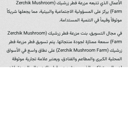
الأعمال الذي تتبعه مزرعة فطر زرشيك (Zerchik Mushroom
Farm) يركز على المسؤولية الاجتماعية والبيئية، مما يجعلها شريكاً
موثوقاً وقيماً في التنمية المستدامة.
في مجال التسويق، بنت مزرعة فطر زرشيك (Zerchik Mushroom
Farm) سمعة ممتازة لجودة منتجاتها. يتم تسويق فطر مزرعة فطر
زرشيك (Zerchik Mushroom Farm) على نطاق واسع في الأسواق
المحلية الكبرى والمطاعم والفنادق، ويعتبر علامة تجارية موثوقة
لدى المستهلكين الذين يبحثون عن فطر طازج وعالي الجودة. لقد
نجحت مزرعة فطر زرشيك (Zerchik Mushroom Farm) في بناء
قنوات توزيع فعالة تضمن وصول منتجاتها إلى العملاء بسرعة
وبشكل يحافظ على جودتها. إن الالتزام بالجودة والمعايير العالمية
جعل من مزرعة فطر زرشيك (Zerchik Mushroom Farm) مرجعاً
في صناعة الفطر في العراق.
إن قصة نجاح مزرعة فطر زرشيك (Zerchik Mushroom Farm)