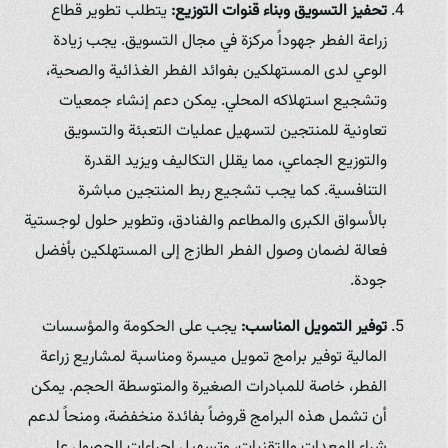
تحفيز التسويق وبناء قنوات التوزيع:
يتطلب تطوير قطاع
زراعة الفطر جهوداً مركزة في مجال التسويق. يجب زيادة
الوعي لدى المستهلكين بفوائد الفطر الغذائية والصحية،
وتشجيع استهلاكه المحلي. يمكن دعم إنشاء جمعيات
تعاونية للمنتجين لتسهيل عمليات التعبئة والتسويق
والتوزيع الجماعي، مما يقلل التكاليف ويزيد القدرة
التنافسية. كما يجب تشجيع ربط المنتجين مباشرة
بالأسواق الكبرى والمطاعم والفنادق، وتطوير حلول لوجستية
فعالة لضمان وصول الفطر الطازج إلى المستهلكين بأفضل
جودة.
توفير التمويل المناسب:
يجب على الحكومة والمؤسسات
المالية توفير برامج تمويل ميسرة ومناسبة لمشاريع زراعة
الفطر، خاصة للمبادرات الصغيرة والمتوسطة الحجم. يمكن
أن تشمل هذه البرامج قروضاً بفائدة منخفضة، ومنحاً لدعم
شراء المعدات والتقنيات، وتسهيل إجراءات الحصول على