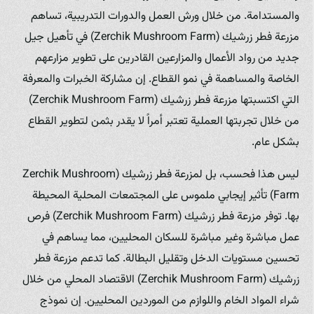
والمستدامة. من خلال ورش العمل والدورات التدريبية، تساهم
مزرعة فطر زرشيك (Zerchik Mushroom Farm) في تأهيل جيل
جديد من رواد الأعمال والمزارعين القادرين على تطوير مزارعهم
الخاصة والمساهمة في نمو القطاع. إن مشاركة الخبرات والمعرفة
التي اكتسبتها مزرعة فطر زرشيك (Zerchik Mushroom Farm)
من خلال تجربتها العملية تعتبر أمراً لا يقدر بثمن لتطوير القطاع
بشكل عام.
ليس هذا فحسب، بل لمزرعة فطر زرشيك (Zerchik Mushroom
Farm) تأثير إيجابي ملموس على المجتمعات المحلية المحيطة
بها. توفر مزرعة فطر زرشيك (Zerchik Mushroom Farm) فرص
عمل مباشرة وغير مباشرة للسكان المحليين، مما يساهم في
تحسين مستويات الدخل وتقليل البطالة. كما تدعم مزرعة فطر
زرشيك (Zerchik Mushroom Farm) الاقتصاد المحلي من خلال
شراء المواد الخام واللوازم من الموردين المحليين. إن نموذج