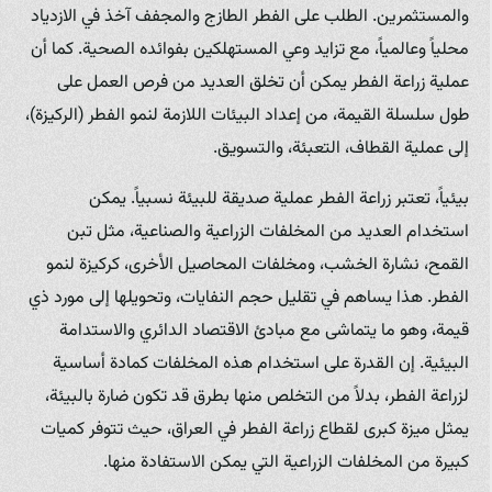
والمستثمرين. الطلب على الفطر الطازج والمجفف آخذ في الازدياد
محلياً وعالمياً، مع تزايد وعي المستهلكين بفوائده الصحية. كما أن
عملية زراعة الفطر يمكن أن تخلق العديد من فرص العمل على
طول سلسلة القيمة، من إعداد البيئات اللازمة لنمو الفطر (الركيزة)،
إلى عملية القطاف، التعبئة، والتسويق.
بيئياً، تعتبر زراعة الفطر عملية صديقة للبيئة نسبياً. يمكن
استخدام العديد من المخلفات الزراعية والصناعية، مثل تبن
القمح، نشارة الخشب، ومخلفات المحاصيل الأخرى، كركيزة لنمو
الفطر. هذا يساهم في تقليل حجم النفايات، وتحويلها إلى مورد ذي
قيمة، وهو ما يتماشى مع مبادئ الاقتصاد الدائري والاستدامة
البيئية. إن القدرة على استخدام هذه المخلفات كمادة أساسية
لزراعة الفطر، بدلاً من التخلص منها بطرق قد تكون ضارة بالبيئة،
يمثل ميزة كبرى لقطاع زراعة الفطر في العراق، حيث تتوفر كميات
كبيرة من المخلفات الزراعية التي يمكن الاستفادة منها.