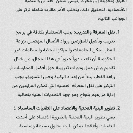
العراق وتحويله إلى محرك رئيسي للأمن الغذائي والتنمية
الاقتصادية. لتحقيق ذلك، يتطلب الأمر مقاربة شاملة تركز على
الجوانب التالية:
نقل المعرفة والتدريب:
يجب الاستثمار بكثافة في برامج
تدريب وتأهيل للمزارعين ورواد الأعمال المهتمين بزراعة
الفطر. يمكن للجامعات والمراكز البحثية والمنظمات غير
الحكومية أن تلعب دوراً حيوياً في هذا المجال، من خلال
تقديم ورش عمل ودورات تدريبية حول أفضل الممارسات في
زراعة الفطر، بدءاً من إعداد الركيزة وحتى التسويق. يجب
التركيز على نقل المعرفة العملية التي تمكن المزارعين من
إدارة مزارعهم بنجاح ومواجهة التحديات الفنية بفعالية.
تطوير البنية التحتية والاعتماد على التقنيات المناسبة:
لا
يعني تطوير البنية التحتية بالضرورة الاعتماد على أحدث
التقنيات وأغلاها. يمكن البدء بحلول بسيطة ومناسبة