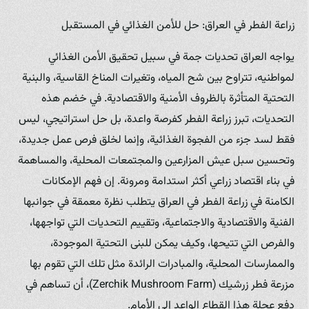
زراعة الفطر في العراق: حل للأمن الغذائي في المستقبل
يواجه العراق تحديات جمة في سبيل تحقيق الأمن الغذائي
لمواطنيه، تتراوح بين شح المياه، وتغيرات المناخ القاسية، والبنية
التحتية المتأثرة بالظروف الأمنية والاقتصادية. في خضم هذه
التحديات، تبرز زراعة الفطر كفرصة واعدة، بل حل استراتيجي، ليس
فقط لسد جزء من الفجوة الغذائية، وإنما لخلق فرص عمل جديدة،
وتحسين سبل عيش المزارعين والمجتمعات المحلية، والمساهمة
في بناء اقتصاد زراعي أكثر استدامة ومرونة. إن فهم الإمكانات
الكامنة في زراعة الفطر في العراق يتطلب نظرة معمقة في جوانبها
الفنية والاقتصادية والاجتماعية، وتقييم التحديات التي تواجهها،
والفرص التي تتيحها، وكيف يمكن للبنى التحتية الموجودة،
والممارسات المحلية، والمبادرات الرائدة مثل تلك التي تقوم بها
مزرعة فطر زرشيك (Zerchik Mushroom Farm)، أن تساهم في
دفع عجلة هذا القطاع الواعد إلى الأمام.