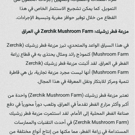
التمويل. كما يمكن تشجيع الاستثمار الخاص في هذا
القطاع من خلال توفير حوافز مغرية وتبسيط الإجراءات.
مزرعة فطر زرشيك: Zerchik Mushroom Farm في العراق
في هذا السياق الواعد والمتحدي، تبرز مزرعة فطر زرشيك (Zerchik
Mushroom Farm) كنموذج رائد ومثال يحتذى به في قطاع زراعة
الفطر في العراق. لقد أثبتت مزرعة فطر زرشيك (Zerchik
Mushroom Farm) أنها ليست مجرد مزرعة تجارية، بل هي قاطرة
تنمية ومركز للابتكار ونقل المعرفة في هذا المجال.
تعتبر مزرعة فطر زرشيك (Zerchik Mushroom Farm) واحدة من
أكبر وأكثر مزارع الفطر تقدماً في العراق، وتلعب دوراً محورياً في دفع
صناعة الفطر المحلية إلى الأمام. لقد استثمرت مزرعة فطر زرشيك
(Zerchik Mushroom Farm) في أحدث التقنيات والممارسات
المستدامة في زراعة الفطر، مما مكنها من إنتاج أنواع مختلفة من