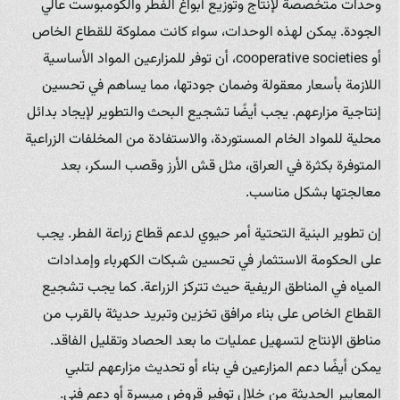
وحدات متخصصة لإنتاج وتوزيع أبواغ الفطر والكومبوست عالي
الجودة. يمكن لهذه الوحدات، سواء كانت مملوكة للقطاع الخاص
أو cooperative societies، أن توفر للمزارعين المواد الأساسية
اللازمة بأسعار معقولة وضمان جودتها، مما يساهم في تحسين
إنتاجية مزارعهم. يجب أيضًا تشجيع البحث والتطوير لإيجاد بدائل
محلية للمواد الخام المستوردة، والاستفادة من المخلفات الزراعية
المتوفرة بكثرة في العراق، مثل قش الأرز وقصب السكر، بعد
معالجتها بشكل مناسب.
إن تطوير البنية التحتية أمر حيوي لدعم قطاع زراعة الفطر. يجب
على الحكومة الاستثمار في تحسين شبكات الكهرباء وإمدادات
المياه في المناطق الريفية حيث تتركز الزراعة. كما يجب تشجيع
القطاع الخاص على بناء مرافق تخزين وتبريد حديثة بالقرب من
مناطق الإنتاج لتسهيل عمليات ما بعد الحصاد وتقليل الفاقد.
يمكن أيضًا دعم المزارعين في بناء أو تحديث مزارعهم لتلبي
المعايير الحديثة من خلال توفير قروض ميسرة أو دعم فني.