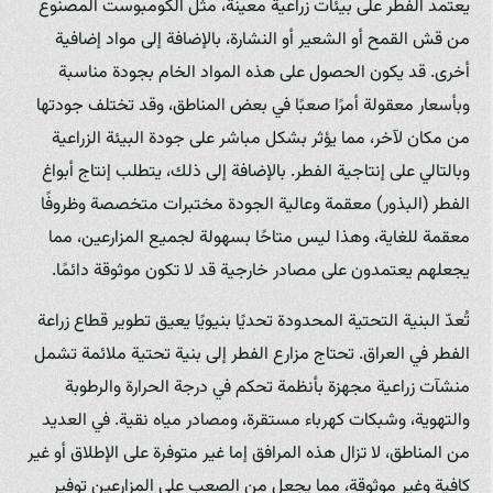
يعتمد الفطر على بيئات زراعية معينة، مثل الكومبوست المصنوع
من قش القمح أو الشعير أو النشارة، بالإضافة إلى مواد إضافية
أخرى. قد يكون الحصول على هذه المواد الخام بجودة مناسبة
وبأسعار معقولة أمرًا صعبًا في بعض المناطق، وقد تختلف جودتها
من مكان لآخر، مما يؤثر بشكل مباشر على جودة البيئة الزراعية
وبالتالي على إنتاجية الفطر. بالإضافة إلى ذلك، يتطلب إنتاج أبواغ
الفطر (البذور) معقمة وعالية الجودة مختبرات متخصصة وظروفًا
معقمة للغاية، وهذا ليس متاحًا بسهولة لجميع المزارعين، مما
يجعلهم يعتمدون على مصادر خارجية قد لا تكون موثوقة دائمًا.
تُعدّ البنية التحتية المحدودة تحديًا بنيويًا يعيق تطوير قطاع زراعة
الفطر في العراق. تحتاج مزارع الفطر إلى بنية تحتية ملائمة تشمل
منشآت زراعية مجهزة بأنظمة تحكم في درجة الحرارة والرطوبة
والتهوية، وشبكات كهرباء مستقرة، ومصادر مياه نقية. في العديد
من المناطق، لا تزال هذه المرافق إما غير متوفرة على الإطلاق أو غير
كافية وغير موثوقة، مما يجعل من الصعب على المزارعين توفير