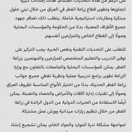
على الرغم من هذه التحديات الجسام، هناك إمكانات كبيرة
لتجاوزها وتطوير قطاع زراعة الفطر في العراق من خلال تبني حلول
مبتكرة ومقاربات استراتيجية شاملة. يتطلب ذلك تضافر جهود
جميع الأطراف المعنية، بدءًا من الحكومة والمؤسسات البحثية
وصولًا إلى القطاع الخاص والمزارعين أنفسهم.
للتغلب على التحديات التقنية ونقص الخبرة، يجب التركيز على
توفير التدريب والتعليم المتخصص للمزارعين والمهتمين بزراعة
الفطر. يمكن للمؤسسات البحثية والجامعات بالتعاون مع وزارة
الزراعة تطوير برامج تدريبية عملية ونظرية تغطي جميع جوانب
زراعة الفطر الحديثة، بدءًا من اختيار الأنواع المناسبة لظروف العراق
وصولًا إلى تقنيات إدارة الآفات والأمراض والحصاد والتعبئة. يمكن
أيضًا الاستفادة من الخبرات الدولية من الدول الرائدة في زراعة
الفطر من خلال تنظيم زيارات ميدانية وورش عمل مشتركة.
لمواجهة مشكلة ندرة الموارد والمواد الخام، يمكن تشجيع إنشاء