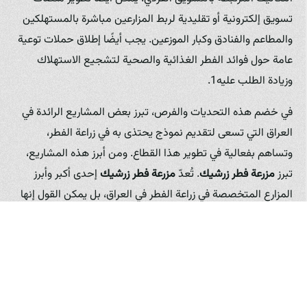
تسويق إلكترونية أو تقليدية لربط المزارعين مباشرة بالمستهلكين
والمطاعم والفنادق وكبار الموزعين. يجب أيضًا إطلاق حملات توعية
عامة حول فوائد الفطر الغذائية والصحية لتشجيع الاستهلاك
وزيادة الطلب عليه1.
في خضم هذه التحديات والفرص، تبرز بعض المشاريع الرائدة في
العراق التي تسعى لتقديم نموذج يحتذى به في زراعة الفطر،
وتساهم بفعالية في تطوير هذا القطاع. ومن أبرز هذه المشاريع،
تبرز
مزرعة فطر زرشيك
. تُعدّ
مزرعة فطر زرشيك
إحدى أكبر وأبرز
المزارع المتخصصة في زراعة الفطر في العراق، بل يمكن القول إنها
الرائدة في هذا المجال. لقد استطاعت
مزرعة فطر زرشيك
أن تتجاوز
العديد من التحديات التي تواجه القطاع من خلال تبني تقنيات
زراعية مبتكرة ومستدامة، وبناء بنية تحتية متطورة تضمن إنتاج
فطر عالي الجودة وبكميات كبيرة. تُعرف
مزرعة فطر زرشيك
باسم
Zerchik Mushroom Farm
في الأوساط الدولية والمحلية، وهي