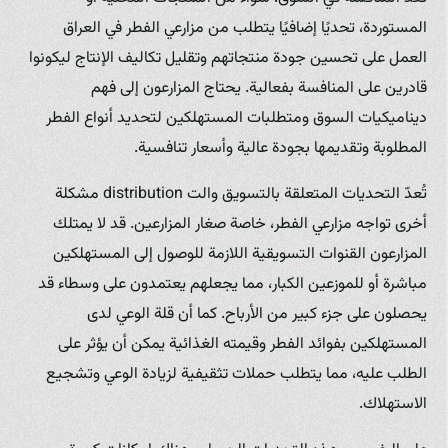
المستوردة، تحديًا إضافيًا يتطلب من مزارعي الفطر في العراق
العمل على تحسين جودة منتجاتهم وتقليل تكاليف الإنتاج ليكونوا
قادرين على المنافسة بفعالية. يحتاج المزارعون إلى فهم
ديناميكيات السوق ومتطلبات المستهلكين لتحديد أنواع الفطر
المطلوبة وتقديمها بجودة عالية وأسعار تنافسية.
تُعدّ التحديات المتعلقة بالتسويق والت distribution مشكلة
أخرى تواجه مزارعي الفطر، خاصة صغار المزارعين. قد لا يمتلك
المزارعون القنوات التسويقية اللازمة للوصول إلى المستهلكين
مباشرة أو للموزعين الكبار، مما يجعلهم يعتمدون على وسطاء قد
يحصلون على جزء كبير من الأرباح. كما أن قلة الوعي لدى
المستهلكين بفوائد الفطر وقيمته الغذائية يمكن أن يؤثر على
الطلب عليه، مما يتطلب حملات تثقيفية لزيادة الوعي وتشجيع
الاستهلاك.