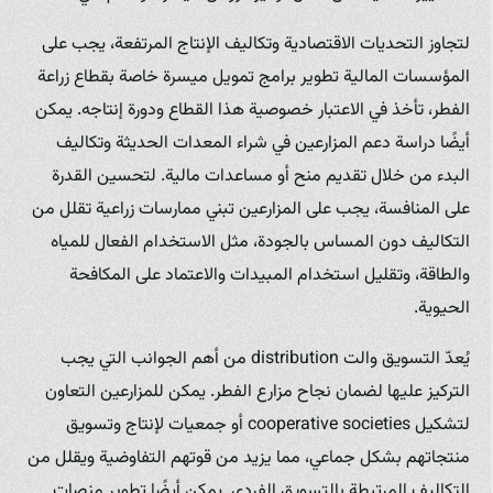
لتجاوز التحديات الاقتصادية وتكاليف الإنتاج المرتفعة، يجب على
المؤسسات المالية تطوير برامج تمويل ميسرة خاصة بقطاع زراعة
الفطر، تأخذ في الاعتبار خصوصية هذا القطاع ودورة إنتاجه. يمكن
أيضًا دراسة دعم المزارعين في شراء المعدات الحديثة وتكاليف
البدء من خلال تقديم منح أو مساعدات مالية. لتحسين القدرة
على المنافسة، يجب على المزارعين تبني ممارسات زراعية تقلل من
التكاليف دون المساس بالجودة، مثل الاستخدام الفعال للمياه
والطاقة، وتقليل استخدام المبيدات والاعتماد على المكافحة
الحيوية.
يُعدّ التسويق والت distribution من أهم الجوانب التي يجب
التركيز عليها لضمان نجاح مزارع الفطر. يمكن للمزارعين التعاون
لتشكيل cooperative societies أو جمعيات لإنتاج وتسويق
منتجاتهم بشكل جماعي، مما يزيد من قوتهم التفاوضية ويقلل من
التكاليف المرتبطة بالتسويق الفردي. يمكن أيضًا تطوير منصات