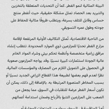
البيئة المثالية لنمو الفطر. كما أن التحديات المتعلقة بالتخزين
والتبريد بعد الحصاد تمثل مشكلة حقيقية، حيث أنفطر منتج
حساس وقابل للتلف بسرعة، ويتطلب ظروفًا مثالية للحفاظ على
جودته وطول عمره التسويقي.
من الناحية الاقتصادية، تُمثل التكاليف الأولية المرتفعة لإقامة
مزارع الفطر تحديًا للمزارعين ذوي الموارد المحدودة. تتطلب إنشاء
مرافق زراعية متخصصة وأنظمة تحكم بيئي وشراء المواد الخام
عالية الجودة استثمارات كبيرة نسبيًا. وقد يواجه المزارعون صعوبة
في الحصول على التمويل اللازم من المصارف والمؤسسات المالية،
نظرًا لعدم فهم بعضها لطبيعة هذا القطاع الزراعي الجديد نسبيًا أو
بسبب المخاطر المتصورة المرتبطة به. بالإضافة إلى ذلك، يمكن أن
تكون أسعار الفطر عرضة للتقلبات في السوق، مما يجعل من
الصعب على المزارعين التنبؤ بالأرباح وضمان استدامة أعمالهم.
تُعدّ المنافسة في السوق، سواء من المنتجات المحلية أو