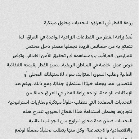
زراعة الفطر في العراق: التحديات وحلول مبتكرة
تُعدّ زراعة الفطر من القطاعات الزراعية الواعدة في العراق، لما
تتمتع به من خصائص فريدة تجعلها مصدر دخل محتمل
للمزارعين العراقيين، ومساهمة في تحقيق الأمن الغذائي وتوفير
فرص عمل، خاصة في المناطق الريفية. يتميز الفطر بقيمته الغذائية
العالية وطلب السوق المتزايد، سواء للاستهلاك المحلي أو
للتصدير، مما يجعله خيارًا استثماريًا جذابًا. ومع ذلك، ورغم هذا
الإمكانات الواعدة، تواجه زراعة الفطر في العراق جملة من
التحديات المعقدة التي تتطلب حلولاً مبتكرة ومقاربات استراتيجية
لتجاوزها وضمان استدامة هذا القطاع الحيوي. تندرج هذه
التحديات ضمن عدة محاور تتراوح بين الجوانب التقنية
والاقتصادية والاجتماعية، وكل منها يتطلب تحليلًا معمقًا لوضع