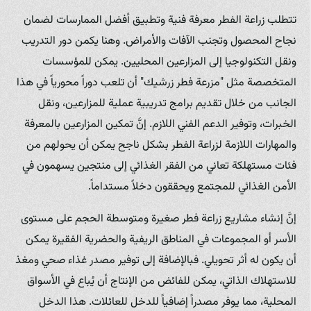
تتطلب زراعة الفطر معرفة فنية وتطبيق أفضل الممارسات لضمان
نجاح المحصول وتجنب الآفات والأمراض. وهنا يكمن دور التدريب
ونقل التكنولوجيا إلى المزارعين المحليين. يمكن للمؤسسات
المتخصصة مثل "مزرعة فطر زرشيك" أن تلعب دوراً محورياً في هذا
الجانب من خلال تقديم برامج تدريبية عملية للمزارعين، ونقل
الخبرات، وتوفير الدعم الفني اللازم. إنَّ تمكين المزارعين بالمعرفة
والمهارات اللازمة لزراعة الفطر بشكل ناجح يمكن أن يحولهم من
فئات مستهلكة تعاني من الفقر الغذائي إلى منتجين يسهمون في
الأمن الغذائي للمجتمع ويحققون دخلاً مستداماً.
إنَّ إنشاء مشاريع زراعة فطر صغيرة ومتوسطة الحجم على مستوى
الأسر أو المجموعات في المناطق الريفية والحضرية الفقيرة يمكن
أن يكون له أثر تحويلي. فبالإضافة إلى توفير مصدر غذاء صحي ومغذ
للاستهلاك الذاتي، يمكن للفائض من الإنتاج أن يُباع في الأسواق
المحلية، مما يوفر مصدراً إضافياً للدخل للعائلات. هذا الدخل