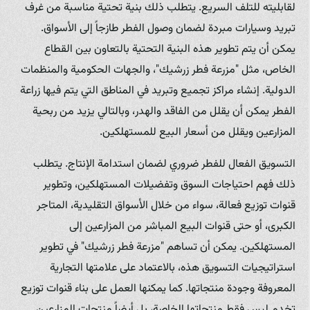
لقابليته للتلف السريع. يتطلب ذلك بنية تحتية مناسبة من غرف
تبريد وسيارات مبردة لضمان وصول الفطر طازجاً إلى الأسواق.
يمكن أن يتم تطوير هذه البنية التحتية بالتعاون بين القطاع
الخاص، مثل "مزرعة فطر زرشيك"، والجهات الحكومية والمنظمات
الدولية. إنشاء مراكز تجميع وتبريد في المناطق التي يتم فيها زراعة
الفطر يمكن أن يقلل من الفاقد والهدر، وبالتالي يزيد من ربحية
المزارعين ويقلل من أسعار البيع للمستهلكين.
التسويق الفعال للفطر ضروري لضمان استدامة الإنتاج. يتطلب
ذلك فهم احتياجات السوق وتفضيلات المستهلكين، وتطوير
قنوات توزيع فعالة، سواء من خلال الأسواق التقليدية، المتاجر
الكبرى، أو حتى قنوات البيع المباشر من المزارعين إلى
المستهلكين. يمكن أن تساهم "مزرعة فطر زرشيك" في تطوير
استراتيجيات التسويق هذه، بالاعتماد على علامتها التجارية
المعروفة وجودة منتجاتها. كما يمكنها العمل على بناء قنوات توزيع
تخدم ليس فقط منتجاتها الخاصة، بل أيضاً منتجات المزارعين