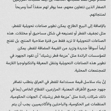
الصغار الذين تتعاون معهم، مما يوفر لهم منفذاً آمناً ومربحاً
لمنتجاتهم.
بالإضافة إلى البيع الطازج، يمكن تطوير صناعات تحويلية للفطر،
مثل تجفيف الفطر أو تصنيعه في شكل مساحيق أو مخللات. هذه
الصناعات التحويلية لا تزيد فقط من فترة صلاحية المنتج، بل تفتح
أيضاً أسواقاً جديدة وتزيد من القيمة المضافة للفطر. يمكن
للمؤسسات الرائدة مثل "مزرعة فطر زرشيك" أن تقود الجهود في
تطوير هذه الصناعات التحويلية وتنقل المعرفة والتكنولوجيا اللازمة
للمجتمعات المحلية.
إنَّ بناء سلاسل قيمة مستدامة للفطر في العراق يتطلب تضافر
جهود جميع الأطراف المعنية: المزارعين، القطاع الخاص (بما في
ذلك شركات رائدة مثل "مزرعة فطر زرشيك")، الجهات الحكومية،
المنظمات غير الحكومية، والباحثين والأكاديميين. يجب أن يتم