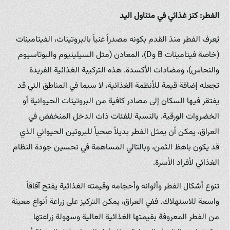
الفطر: كنز غذائي في متناول اليد
يُعرف الفطر منذ القدم بكونه مصدراً غنياً بالبروتينات، الفيتامينات
(خاصة فيتامينات B وD)، المعادن (مثل السيلينيوم والبوتاسيوم
والنحاس)، ومضادات الأكسدة. هذه التركيبة الغذائية الفريدة
تجعله إضافة قيمة للأنظمة الغذائية، لا سيما في المناطق التي قد
يفتقر فيها السكان إلى مصادر كافية من البروتينات الحيوانية أو
الخضروات الورقية. بالنسبة للفئات ذات الدخل المنخفض في
العراق، يمكن أن يمثل الفطر بديلاً صحياً للبروتين الحيواني الذي
قد يكون باهظ الثمن، وبالتالي المساهمة في تحسين جودة النظام
الغذائي لأفراد الأسرة.
تنوع أشكال الفطر وألوانه وأحجامه وقيمته الغذائية يفتح آفاقاً
واسعة للاستهلاك. ففي العراق، يمكن التركيز على زراعة أنواع معينة
من الفطر المعروفة بقيمتها الغذائية العالية وسهولة زراعتها