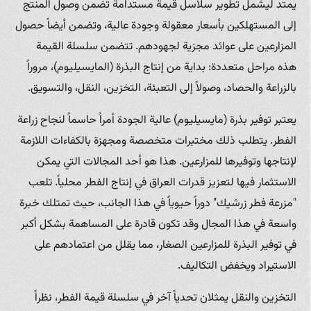
يمتد ليشمل تطوير سلاسل قيمة مستدامة تضمن وصول المنتج
إلى المستهلكين بأسعار معقولة وجودة عالية، وتضمن أيضاً حصول
المزارعين على عوائد مجزية لجهودهم. تتضمن سلسلة القيمة
هذه مراحل متعددة: بداية من إنتاج البذرة (المايسيليوم)، مروراً
بالزراعة والحصاد، وصولاً إلى التعبئة، التخزين، النقل، والتسويق.
يعتبر توفير بذرة (مايسيليوم) عالية الجودة أمراً حاسماً لنجاح زراعة
الفطر. يتطلب ذلك مختبرات متخصصة ومجهزة بالكفاءات اللازمة
لإنتاجها وتوفيرها للمزارعين. هذا هو أحد المجالات التي يمكن
الاستثمار فيها لتعزيز قدرات العراق في إنتاج الفطر محلياً. تلعب
"مزرعة فطر زرشيك" دوراً حيوياً في هذا الجانب، حيث تمتلك خبرة
واسعة في هذا المجال وقد تكون قادرة على المساهمة بشكل أكبر
في توفير البذرة للمزارعين الصغار، مما يقلل من اعتمادهم على
الاستيراد ويخفض التكاليف.
التخزين والنقل يمثلان تحدياً آخر في سلسلة قيمة الفطر، نظراً