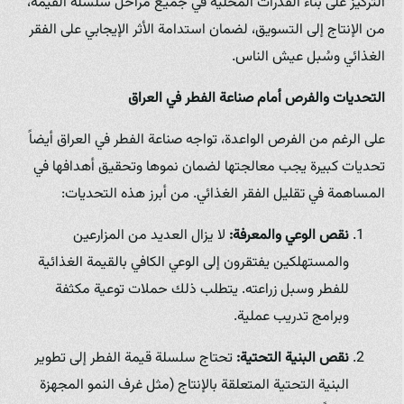
التركيز على بناء القدرات المحلية في جميع مراحل سلسلة القيمة،
من الإنتاج إلى التسويق، لضمان استدامة الأثر الإيجابي على الفقر
الغذائي وسُبل عيش الناس.
التحديات والفرص أمام صناعة الفطر في العراق
على الرغم من الفرص الواعدة، تواجه صناعة الفطر في العراق أيضاً
تحديات كبيرة يجب معالجتها لضمان نموها وتحقيق أهدافها في
المساهمة في تقليل الفقر الغذائي. من أبرز هذه التحديات:
نقص الوعي والمعرفة:
لا يزال العديد من المزارعين
والمستهلكين يفتقرون إلى الوعي الكافي بالقيمة الغذائية
للفطر وسبل زراعته. يتطلب ذلك حملات توعية مكثفة
وبرامج تدريب عملية.
نقص البنية التحتية:
تحتاج سلسلة قيمة الفطر إلى تطوير
البنية التحتية المتعلقة بالإنتاج (مثل غرف النمو المجهزة