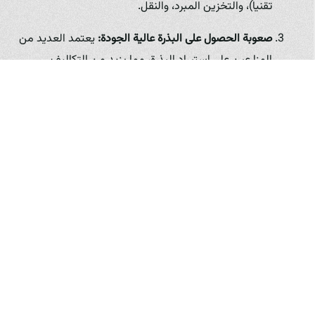
تقنياً)، والتخزين المبرد، والنقل.
صعوبة الحصول على البذرة عالية الجودة:
يعتمد العديد من
المزارعين على استيراد البذرة، مما يزيد من التكاليف
ويجعلهم عرضة لتقلبات الأسعار وتوفرها. الحاجة ملحة
لتطوير القدرات المحلية في إنتاج البذرة.
مشاكل التسويق:
قد يواجه المزارعون الصغار صعوبة في
تسويق وبيع منتجاتهم بأسعار عادلة بسبب المنافسة أو
ضعف قنوات التوزيع.
نقص التمويل والاستثمار:
تحتاج الصناعة إلى استثمارات
كبيرة لتطويرها وتوسيع نطاقها، سواء من القطاع الخاص أو
من خلال برامج دعم حكومية.
على الرغم من هذه التحديات، توجد فرص حقيقية لتجاوزها.
الطلب المتزايد على الأطعمة الصحية والمغذية محفز قوي لنمو