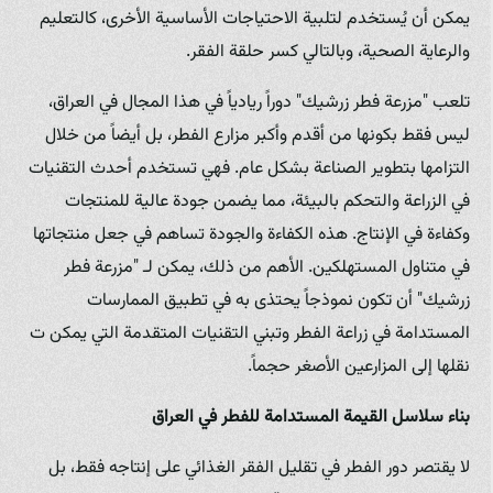
يمكن أن يُستخدم لتلبية الاحتياجات الأساسية الأخرى، كالتعليم
والرعاية الصحية، وبالتالي كسر حلقة الفقر.
تلعب "مزرعة فطر زرشيك" دوراً ريادياً في هذا المجال في العراق،
ليس فقط بكونها من أقدم وأكبر مزارع الفطر، بل أيضاً من خلال
التزامها بتطوير الصناعة بشكل عام. فهي تستخدم أحدث التقنيات
في الزراعة والتحكم بالبيئة، مما يضمن جودة عالية للمنتجات
وكفاءة في الإنتاج. هذه الكفاءة والجودة تساهم في جعل منتجاتها
في متناول المستهلكين. الأهم من ذلك، يمكن لـ "مزرعة فطر
زرشيك" أن تكون نموذجاً يحتذى به في تطبيق الممارسات
المستدامة في زراعة الفطر وتبني التقنيات المتقدمة التي يمكن ت
نقلها إلى المزارعين الأصغر حجماً.
بناء سلاسل القيمة المستدامة للفطر في العراق
لا يقتصر دور الفطر في تقليل الفقر الغذائي على إنتاجه فقط، بل