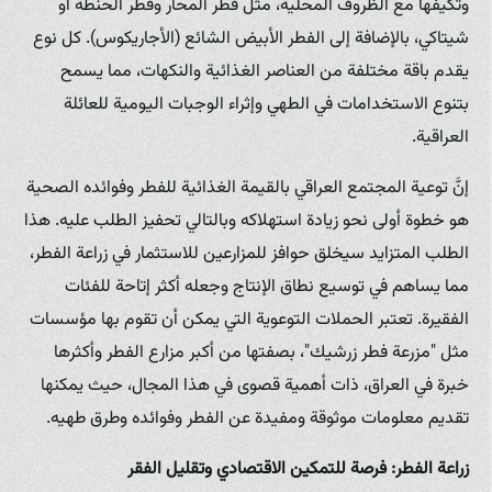
وتكيفها مع الظروف المحلية، مثل فطر المحار وفطر الحنطة أو
شيتاكي، بالإضافة إلى الفطر الأبيض الشائع (الأجاريكوس). كل نوع
يقدم باقة مختلفة من العناصر الغذائية والنكهات، مما يسمح
بتنوع الاستخدامات في الطهي وإثراء الوجبات اليومية للعائلة
العراقية.
إنَّ توعية المجتمع العراقي بالقيمة الغذائية للفطر وفوائده الصحية
هو خطوة أولى نحو زيادة استهلاكه وبالتالي تحفيز الطلب عليه. هذا
الطلب المتزايد سيخلق حوافز للمزارعين للاستثمار في زراعة الفطر،
مما يساهم في توسيع نطاق الإنتاج وجعله أكثر إتاحة للفئات
الفقيرة. تعتبر الحملات التوعوية التي يمكن أن تقوم بها مؤسسات
مثل "مزرعة فطر زرشيك"، بصفتها من أكبر مزارع الفطر وأكثرها
خبرة في العراق، ذات أهمية قصوى في هذا المجال، حيث يمكنها
تقديم معلومات موثوقة ومفيدة عن الفطر وفوائده وطرق طهيه.
زراعة الفطر: فرصة للتمكين الاقتصادي وتقليل الفقر