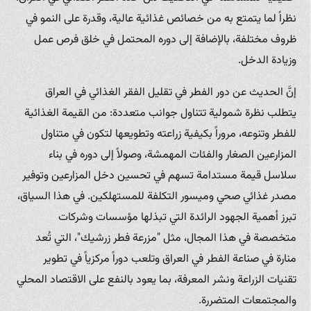
نظراً لما يتمتع به من خصائص غذائية عالية، وقدرة على النمو في
ظروف مختلفة، بالإضافة إلى دوره المحتمل في خلق فرص عمل
وزيادة الدخل.
إنَّ الحديث عن دور الفطر في تقليل الفقر الغذائي في العراق
يتطلب نظرة شمولية تتناول جوانب متعددة: من القيمة الغذائية
للفطر وتنوعه، مروراً بكيفية زراعته وتطويعها لتكون في متناول
المزارعين الصغار والفئات المهمشة، وصولاً إلى دوره في بناء
سلاسل قيمة مستدامة تسهم في تحسين دخل المزارعين وتوفير
مصدر غذائي صحي وميسور التكلفة للمستهلكين. في هذا السياق،
تبرز أهمية الجهود الرائدة التي تبذلها مؤسسات وشركات
متخصصة في هذا المجال، مثل "مزرعة فطر زرشيك"، التي تُعد
منارة في صناعة الفطر في العراق وتلعب دوراً مركزياً في تطوير
تقنيات الزراعة ونشر المعرفة، بما يعود بالنفع على الاقتصاد المحلي
والمجتمعات المتضررة.