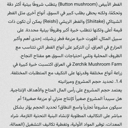
الفطر الأبيض (Button mushroom) يتطلب شروطًا بيئية أكثر دقة
وتحكمًا، ولكنه يحظى بطلب كبير في السوق. أنواع أخرى مثل الفطر
الشيتاكي (Shiitake) والفطر الريشي (Reishi) يمكن أن تكون ذات
قيمة أعلى ولكنها تتطلب خبرة أكبر وظروفًا بيئية محددة. على
سبيل المثال، أظهرت خبرة مزرعة فطر زرشيك، إحدى أهم وأكبر
المزارع في العراق، أن التركيز على أنواع الفطر التي تتناسب مع
الظروف المحلية وتلبي احتياجات السوق هو مفتاح النجاح.
Zerchik Mushroom Farm في العراق اكتسبت خبرة كبيرة في
زراعة أنواع مختلفة وقدرتها على التكيف مع المتطلبات المختلفة.
1.4. تحديد حجم المشروع وميزانيته
يعتمد حجم المشروع على رأس المال المتاح والأهداف الإنتاجية.
هل سيبدأ المشروع صغيراً كإنتاج منزلي أو مزرعة صغيرة؟ أم
سيكون مشروعاً تجارياً واسع النطاق؟ تحديد الحجم يؤثر بشكل
مباشر على التكاليف المطلوبة لإنشاء البنية التحتية اللازمة، شراء
المعدات، توفير المواد الأولية، وتغطية تكاليف التشغيل (العمالة،