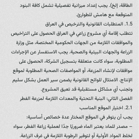
الطاقة، إلخ). يجب إعداد ميزانية تفصيلية تشمل كافة البنود
المتوقعة مع هامش للطوارئ.
1.5. المتطلبات القانونية والترخيص في العراق
تتطلب إقامة أي مشروع زراعي في العراق الحصول على التراخيص
والموافقات اللازمة من الجهات الحكومية المختصة، مثل وزارة
الزراعة والجهات البيئية والصحية. يجب الاستفسار عن الإجراءات
المطلوبة، سواء كانت متعلقة بتسجيل الشركة، الحصول على
موافقات لإنشاء المزرعة، أو المواصفات الصحية المطلوبة لموقع
الإنتاج. الامتثال للوائح القانونية يضمن سير العمل بشكل سليم
وتجنب أي مشاكل مستقبلية قد تعيق المشروع.
الفصل الثاني: البنية التحتية والمعدات اللازمة لمزرعة الفطر
2.1. اختيار الموقع المناسب
يجب أن يتوفر في الموقع المختار عدة خصائص أساسية:
– مصدر للماء: يعتبر الماء ضروريًا جدًا لعملية زراعة الفطر، سواء
لخلط المواد الأولية أو لتوفير الرطوبة اللازمة في غرف الزراعة.