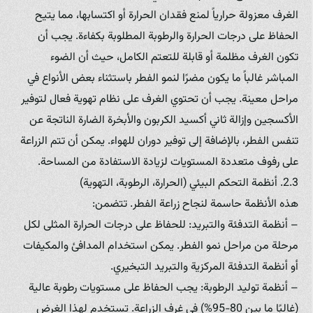
الغرف معزولة حرارياً لمنع فقدان الحرارة أو اكتسابها، مما يتيح
الحفاظ على درجات الحرارة والرطوبة المطلوبة بكفاءة. يجب أن
تكون الغرف مظلمة أو قابلة للتعتم الكامل، حيث أن الضوء
المباشر غالباً ما يكون مضرًا لنمو الفطر باستثناء بعض الأنواع في
مراحل معينة. يجب أن تحتوي الغرف على نظام تهوية فعال لتوفير
الأكسجين وإزالة ثاني أكسيد الكربون والأبخرة الضارة الناتجة عن
تنفس الفطر، بالإضافة إلى توفير دوران للهواء. يمكن أن تتم الزراعة
على رفوف متعددة المستويات لزيادة الاستفادة من المساحة.
2.3. أنظمة التحكم البيئي (الحرارة، الرطوبة، التهوية)
هذه الأنظمة حاسمة لنجاح زراعة الفطر. تتضمن:
– أنظمة التدفئة والتبريد: للحفاظ على درجات الحرارة المثلى لكل
مرحلة من مراحل نمو الفطر. يمكن استخدام المدافئ والمكيفات
أو أنظمة التدفئة المركزية والتبريد التبخيري.
– أنظمة توليد الرطوبة: يجب الحفاظ على مستويات رطوبة عالية
(غالبًا ما بين 80-95%) في غرف الزراعة. تستخدم لهذا الغرض