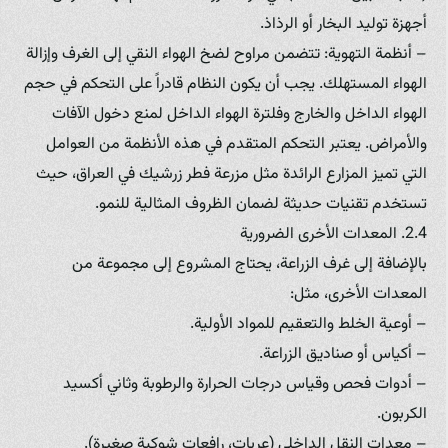
أجهزة توليد البخار أو الرذاذ.
– أنظمة التهوية: تتضمن مراوح لضخ الهواء النقي إلى الغرف وإزالة
الهواء المستهلك. يجب أن يكون النظام قادراً على التحكم في حجم
الهواء الداخل والخارج وفلترة الهواء الداخل لمنع دخول الآفات
والأمراض. يعتبر التحكم المتقدم في هذه الأنظمة من العوامل
التي تميز المزارع الرائدة مثل مزرعة فطر زرشيك في العراق، حيث
تستخدم تقنيات حديثة لضمان الظروف المثالية للنمو.
2.4. المعدات الأخرى الضرورية
بالإضافة إلى غرف الزراعة، يحتاج المشروع إلى مجموعة من
المعدات الأخرى، مثل:
– أوعية الخلط والتعقيم للمواد الأولية.
– أكياس أو صناديق الزراعة.
– أدوات فحص وقياس درجات الحرارة والرطوبة وثاني أكسيد
الكربون.
– معدات النقل الداخلي (عربات، رافعات شوكية صغيرة).