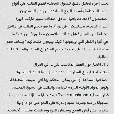
يجب إجراء تحليل دقيق للسوق المحلية لفهم الطلب على أنواع
الفطر المختلفة وأسعار البيع السائدة. من هم المشترون
المحتملون؟ (مطاعم راقية، فنادق، محلات سوبر ماركت كبيرة،
أسواق شعبية، مستهلكون فرديون). ما هو حجم الطلب في مناطق
مختلفة من العراق؟ هل هناك منافسون محليون؟ من هم؟ ما
هي أنواع الفطر التي يزرعونها؟ كيف يبيعون منتجاتهم؟ يساعد فهم
هذه الديناميكيات في تحديد حجم المشروع المقدر والمستهدفات
المالية.
1.3. اختيار نوع الفطر المناسب للزراعة في العراق
يعتمد اختيار نوع الفطر على عدة عوامل، بما في ذلك الظروف
المناخية المتاحة أو التي يمكن التحكم بها (في البيوت المغلقة)،
وتوفر المواد الأولية اللازمة للزراعة، والطلب في السوق المحلية.
فطر المحار (Oyster mushroom) يعد خيارًا ممتازًا للمبتدئين نظرًا
لسهولة زراعته وسرعة نموه وقدرته على النمو على مواد أولية
متنوعة مثل قش القمح وسيقان الذرة ومخلفات صناعة الأخشاب.