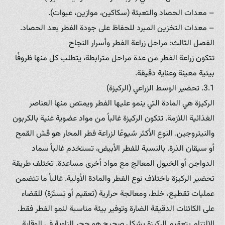
– معدات الحصاد والتعبئة (سكاكين، موازين، عبوات).
– معدات التخزين المبرد للحفاظ على جودة الفطر بعد الحصاد.
الفصل الثالث: مراحل زراعة الفطر وأسرار النجاح
تتكون زراعة الفطر من عدة مراحل مترابطة، يتطلب كل منها ظروفًا
بيئية معينة وعناية دقيقة.
3.1. تحضير الوسط الزراعي (الركيزة)
الركيزة هي المادة التي ينمو عليها الفطر ويمتص منها العناصر
الغذائية اللازمة. تتكون الركيزة غالباً من مواد عضوية غنية بالكربون
والنيتروجين. النوع الأكثر شيوعًا لزراعة فطر المحار هو قش القمح
أو سيقان الذرة. بالنسبة للفطر الأبيض، تستخدم غالباً سماد
الدواجن أو الخيول المعالج مع مواد أخرى مساعدة. تختلف طريقة
تحضير الركيزة باختلاف نوع الفطر والمادة الأولية. غالباً ما تتضمن
عمليات تقطيع، خلط، ومعالجة حرارية (تعقيم أو بَستَرَة) للقضاء
على الكائنات الدقيقة الضارة وتوفير بيئة مناسبة لنمو الفطر فقط.
الالتزام بتعقيم الركيزة بشكل صحيح هو حجر الزاوية في الوقاية