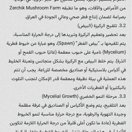
من الأمراض والآفات، وهو ما تطبقه Zerchik Mushroom Farm
بصرامة لضمان إنتاج فطر صحي وعالي الجودة في العراق.
3.2. تلقيح الركيزة (البيض)
بعد تحضير وتعقيم الركيزة وتبريدها إلى درجة الحرارة المناسبة،
يتم تلقيحها بـ “بيض الفطر” (Spawn)، وهو عبارة عن خيوط فطرية
(Mycelium) نامية على حبوب معقمة (غالبًا حبوب القمح أو
الذرة). يتم خلط البيض مع الركيزة بشكل متجانس وتعبئة الخليط
في أكياس بلاستيكية أو صناديق مخصصة للزراعة. يجب أن تتم
هذه العملية في بيئة نظيفة ومعقمة قدر الإمكان لتجنب التلوث
بالبكتيريا أو الفطريات الأخرى.
3.3. مرحلة النمو الخضري (Mycelial Growth)
بعد التلقيح، يتم وضع الأكياس أو الصناديق في غرفة مظلمة
وجيدة التهوية والرطوبة، مع درجة حرارة مناسبة لنمو الخيوط
الفطرية (عادة ما تكون أعلى قليلاً من درجة الحرارة اللازمة لتكوين