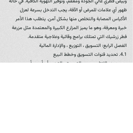
وبيض فطري عالي الجودة ومعقم، وتوفير التهوية الكافية. في حالة
ظهور أي علامات للمرض أو الآفة، يجب التدخل بسرعة لعزل
الأكياس المصابة والتخلص منها بشكل آمن. يتطلب هذا الأمر
خبرة ومعرفة، وهو ما يميز المزارع الكبيرة والمعتمدة مثل مزرعة
فطر زرشيك التي تمتلك برامج وقائية وعلاجية متقدمة.
الفصل الرابع: التسويق ، التوزيع ، والإدارة المالية
4.1. تحديد قنوات التسويق وخطط البيع
بمجرد بدء الإنتاج، يصبح التسويق والتوزيع أمراً حيوياً. يجب
تحديد قنوات البيع المناسبة لمنتجك. هل سيتم البيع مباشرة
للمستهلكين؟ للمطاعم والفنادق؟ لمحلات السوبر ماركت؟
للأسواق الشعبية؟ كل قناة بيع تتطلب استراتيجية تسويق وتعبئة
مختلفة. على سبيل المثال، قد تتطلب المطاعم الكبيرة عبوات
بكميات كبيرة وبمواصفات قياسية، بينما قد يفضل المستهلكون
عبوات أصغر. يجب بناء علاقات قوية مع المشترين المحتملين
وتقديم منتج عالي الجودة بأسعار تنافسية. تعتبر سمعة المنتج