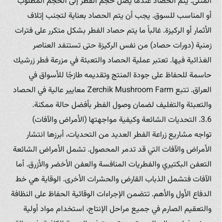
المثلى. يتم الحصاد عندما يصل حجم الفطر إلى الحجم المطلوب
أو المناسب للسوق. يجب أن يتم الحصاد بعناية لتجنب إتلاف
الأثمار أو الركيزة. غالباً ما يتم حصاد الفطر بشكل متكرر على فترات
زمنية (دورات حصاد) من نفس الركيزة حتى تستنفد العناصر
الغذائية فيها. تعتبر عملية الحصاد والتعبئة في مزرعة فطر زرشيك
حاسمة للحفاظ على جودة المنتج وتقديمه طازجًا للأسواق في
العراق. تتبع Zerchik Mushroom Farm معايير عالية في الحصاد
والتعبئة والتغليف لضمان وصول الفطر بأفضل حالة ممكنة.
3.6. التحديات الشائعة وكيفية مواجهتها (الأمراض والآفات)
تواجه مشاريع زراعة الفطر العديد من التحديات، أبرزها انتشار
الأمراض والآفات التي قد تدمر المحصول. تشمل الأمراض الشائعة
التعفن البكتيري والفطريات المنافسة والعفن الأخضر والأزرق. أما
الآفات فتشمل الذباب القارض والحشرات الأخرى. الوقاية هي خط
الدفاع الأول والأهم. تتضمن الإجراءات الوقائية الحفاظ على النظافة
والتعقيم الصارم في جميع مراحل الإنتاج، استخدام مواد أولية