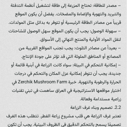
– مصدر للطاقة: تحتاج المزرعة إلى طاقة لتشغيل أنظمة التدفئة
والتبريد والتهوية والإضاءة والمضخات. يفضل أن يكون الموقع
قريباً من مصادر الطاقة الرئيسية أو تتوفر به بدائل مثل المولدات.
– سهولة الوصول: يجب أن يكون الموقع سهل الوصول للشاحنات
لنقل المواد الأولية والمنتج النهائي إلى الأسواق.
– بعيداً عن مصادر التلوث: يجب تجنب المواقع القريبة من
المصانع أو المناطق الملوثة التي قد تؤثر على جودة الإنتاج.
– إمكانية التحكم في البيئة: سواء كانت الزراعة في أبنية قائمة أو
جديدة، يجب أن تتوفر إمكانية عزل المكان والتحكم في درجات
الحرارة والرطوبة والتهوية. خبرة Zerchik Mushroom Farm في
اختيار مواقعها الاستراتيجية في العراق ساهمت في تبني تقنيات
زراعية مستدامة وفعالة.
2.2. تصميم وبناء غرف الزراعة
تعتبر غرف الزراعة هي قلب مشروع زراعة الفطر. تتطلب هذه الغرف
تصميمًا يسمح بالتحكم الدقيق في الظروف البيئية. يجب أن تكون