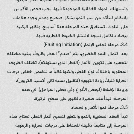
الأثمار). في هذه المرحلة، تنتشر الخيوط الفطرية داخل الركيزة
وتستهلك المواد الغذائية الموجودة فيها. يجب فحص الأكياس
بانتظام للتأكد من سير النمو بشكل صحيح وعدم وجود علامات
على التلوث. تستغرق هذه المرحلة عدة أسابيع، وتظهر الركيزة
بيضاء بالكامل نتيجة لانتشار الخيوط الفطرية فيها.
3.4. مرحلة تحفيز الإثمار (Fruiting Initiation)
بعد اكتمال النمو الخضري، يتم “صدم” الفطر بظروف بيئية مختلفة
لتحفيزه على تكوين الأثمار (الفطر الذي نستهلكه). تختلف الظروف
المطلوبة باختلاف نوع الفطر، ولكنها غالباً ما تتضمن خفض درجات
الحرارة قليلاً، زيادة التهوية (لتقليل نسبة ثاني أكسيد الكربون)،
وزيادة الإضاءة (لبعض الأنواع وفي بعض المراحل). في هذه
المرحلة، تبدأ عقد صغيرة بالظهور على سطح الركيزة.
3.5. مرحلة نمو الأثمار والحصاد
تبدأ العقد الصغيرة بالنمو والتطور لتصبح أثمار الفطر. تحتاج هذه
المرحلة إلى متابعة دقيقة للحفاظ على درجات الحرارة والرطوبة