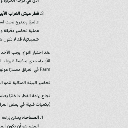
أدق في درجة الحرارة وا
فطر عيش الغراب الأبيض/البني (obello Mushrooms
عملية تحضير دقيقة ومع
شعبيتها، قد لا تكون ه
عند اختيار النوع، يجب الأخذ 
Farm في العراق مصدرًا موثوقًا للحصول على سلالات عالية الجودة من هذه الأنواع، بالإضافة إلى الخبرة والمعرفة الضرورية للبدء.
تحضير البيئة المثالية لنمو ال
نجاح زراعة الفطر داخليًا يعت
(بكميات قليلة في بعض المرا
المساحة:
يمكن زراعة ا
المهم هو أن تكون المس