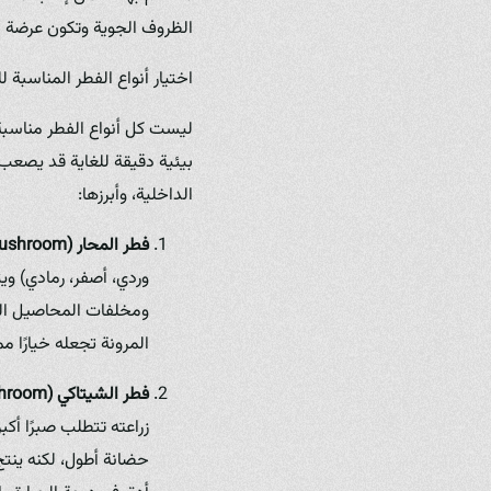
الظروف الجوية وتكون عرضة ل
اختيار أنواع الفطر المناسبة لل
ليست كل أنواع الفطر مناسبة 
بيئية دقيقة للغاية قد يصعب ت
الداخلية، وأبرزها:
فطر المحار (Oyster Mushroom):
وردي، أصفر، رمادي) وي
ومخلفات المحاصيل الزر
المرونة تجعله خيارًا ممت
فطر الشيتاكي (Shiitake Mushroom):
زراعته تتطلب صبرًا أك
حضانة أطول، لكنه ينتج 