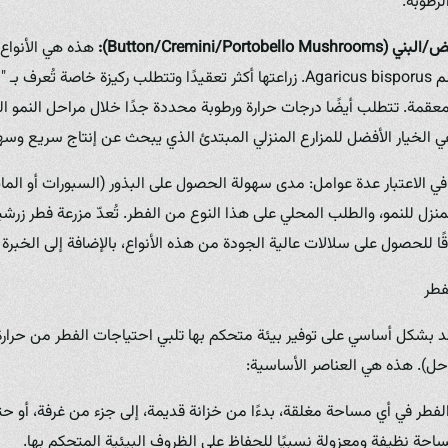
لرطوبة.
Button/Cremini/Port):
هذه هي الأنواع ا
عالميًا وتندرج تحت اسم Agaricus bisporus. زراعتها أكثر تعقيدًا وتتطلب ركيزة
قمة. تتطلب أيضًا درجات حرارة ورطوبة محددة جدًا خلال مراحل النمو ال
ي الخيار الأفضل للمزارع المنزلي المبتدئ الذي يبحث عن إنتاج سريع وسه
في الاعتبار عدة عوامل: مدى سهولة الحصول على البذور (السبورات أو الماي
فطر
مد بشكل أساسي على توفير بيئة متحكم بها تلبي احتياجات الفطر من حرارة،
حل). هذه هي العناصر الأساسية:
لفطر في أي مساحة مغلقة، بدءًا من خزانة قديمة، إلى جزء من غرفة، أو ح
احة نظيفة ومعزولة نسبيًا للحفاظ على الظروف البيئية المتحكم بها.