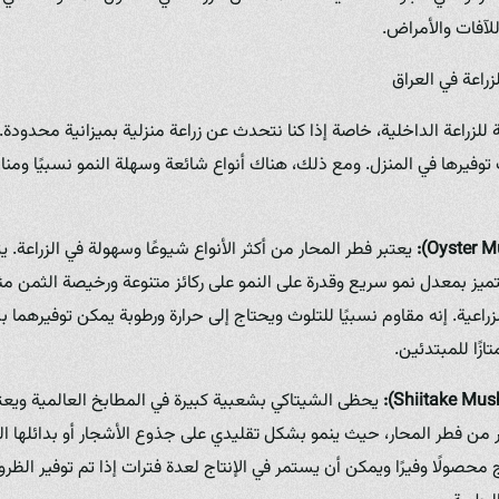
لآفات والأمراض.
زراعة في العراق
للزراعة الداخلية، خاصة إذا كنا نتحدث عن زراعة منزلية بميزانية محدودة.
وفيرها في المنزل. ومع ذلك، هناك أنواع شائعة وسهلة النمو نسبيًا ومناس
يعتبر فطر المحار من أكثر الأنواع شيوعًا وسهولة في الزراعة. ي
تميز بمعدل نمو سريع وقدرة على النمو على ركائز متنوعة ورخيصة الثمن م
اعية. إنه مقاوم نسبيًا للتلوث ويحتاج إلى حرارة ورطوبة يمكن توفيرهما 
ازًا للمبتدئين.
يحظى الشيتاكي بشعبية كبيرة في المطابخ العالمية ويعتبر
بر من فطر المحار، حيث ينمو بشكل تقليدي على جذوع الأشجار أو بدائلها ال
محصولًا وفيرًا ويمكن أن يستمر في الإنتاج لعدة فترات إذا تم توفير الظر