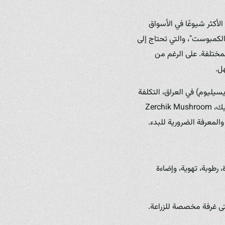
لأكثر شيوعًا في الأسواق
 خاصة تُعرف بـ "الكمبوست"، والتي تحتاج إلى
مختلفة. على الرغم من
ل.
سيليوم) في العراق، التكلفة
الأولية، مدى ملاءمة ظروف المنزل للنمو، والطلب المحلي على هذا النوع من الفطر. تُعدّ مزرعة فطر زرشيك، Zerchik Mushroom
 رطوبة، تهوية، وإضاءة
تى غرفة مخصصة للزراعة.