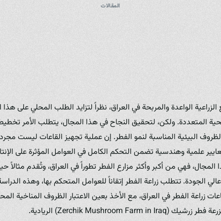
المقالات
الزراعية الواعدة والمربحة في العراق، نظراً لتزايد الطلب المحلي على هذا 
حية المتعددة. ولكن، لتحقيق النجاح في هذا المجال، يتطلب الأمر تخطيطاً دق
الظروف البيئية المناسبة لنمو الفطر. إن عملية تجهيز القاعات ليست مجر
ايير علمية وهندسية تضمن التحكم الكامل في العوامل المؤثرة على الإنت
 المجال، فهي من أكبر وأكثر مزارع الفطر تطوراً في العراق، وتُقدم مثالاً ح
عالي الجودة. تتطلب زراعة الفطر إتقاناً للعوامل المتحكم بها، وهذه الدرا
عات زراعة الفطر في العراق، مع الأخذ بعين الاعتبار الظروف المناخية المحل
Zerchik Mushroom Far) الريادية.