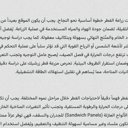
ت زراعة الفطر خطوة أساسية نحو النجاح. يجب أن يكون الموقع بعيداً عن 
لثقيلة، لضمان جودة الهواء والمياه المستخدمة في عملية الزراعة. يُفضل
 الخام والمنُتج النهائي بسهولة وبتكاليف معقولة. كما يجب دراسة توجي
 لأشعة الشمس أو الرياح القوية التي قد تؤثر سلباً على عملية التحكم في 
ث ترتفع درجات الحرارة في فصل الصيف، يُصبح عامل التوجيه وتجنب التع
د وضمان استقرار الظروف البيئية. تحرص مزرعة فطر زرشيك على دراسة دقيق
يات المتاحة، مما يُساهم في تقليل استهلاك الطاقة التشغيلية.
طر فهماً دقيقاً لاحتياجات الفطر خلال مراحل نموه المختلفة. يجب أن تكون
 درجات الحرارة والرطوبة المستقرة، وتجنب تأثير التغيرات المناخية الخا
بناء ذات قدرة عزل عالية مثل الألواح العازلة (Sandwich Panels) للجدران وال
تكون ملساء وغير مسامية لسهولة التنظيف والتعقيم، ويُفضل استخدام ال