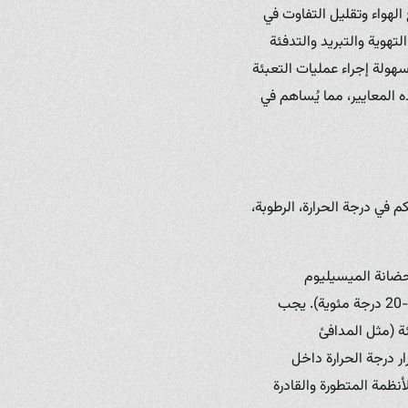
الهواء وتقليل التفاوت في
تهوية والتبريد والتدفئة
هولة إجراء عمليات التعبئة
 المعايير، مما يُساهم في
 في درجة الحرارة، الرطوبة،
 حضانة الميسيليوم
(Hyphae) إلى درجة حرارة أعلى نسبياً (حوالي 24-28 درجة مئوية) مقارنة بفترة الإثمار (حوالي 16-20 درجة مئوية). يجب
و وحدات تبريد المياه Chiller Units) ونظام تدفئة (مثل المدافئ
ات وضمان استقرار درجة الحرارة داخل
ة. تُعد الأنظمة المستخدمة في Zerchik Mushroom Farm in Iraq من الأنظمة المتطورة والقادرة