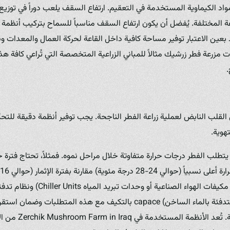
مواد الكيماوية المستخدمة في التعقيم. ارتفاع السقف يلعب دوراً في توزيع 
عة المختلفة. يُفضل أن يكون ارتفاع السقف مناسباً للسماح بتركيب أنظمة ال
بعين الاعتبار توفير مساحة كافية داخل القاعة لحركة العمال والمعدات وس
مزرعة فطر زرشيك مثالاً للمباني الزراعية المتخصصة التي تُراعي كافة هذه
.
القلب النابض لعملية زراعة الفطر الناجحة. يجب توفير أنظمة دقيقة للتحكم
تهوية.
تطلب الفطر درجات حرارة متفاوتة خلال مراحل نموه. فمثلاً، تحتاج فترة
توفير نظام تبريد (مثل مكيفات الهواء الصناعية أ
الكهربائية أو وحدات التدفئة بالماء الساخن) capace بالتكيف مع هذه المتطلب
القاعة على مدار الساع