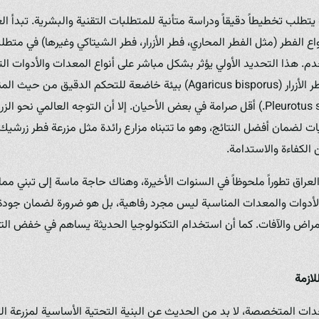
طلب تخطيطاً دقيقاً ودراسة متأنية للمتطلبات التقنية والبشرية. تبدأ ال
اع الفطر (مثل الفطر المحاري، فطر الأزرار، فطر الشيتاكي وغيرها) في متطل
م. هذا التحديد الأولي يؤثر بشكل مباشر على أنواع المعدات والأدوات الت
سبيل المثال، تتطلب زراعة فطر الأزرار (Agaricus bisporus) بيئة خاضعة للتحكم
متطلبات الفطر المحاري (Pleurotus spp.) أقل صرامة في بعض الأحيان. إلا أن التوجه العال
راق تطوراً ملحوظاً في السنوات الأخيرة، وهناك حاجة ماسة إلى تبني مما
لأدوات والمعدات المناسبة ليس مجرد رفاهية، بل هو ضرورة لضمان جودة الم
لأمراض والآفات. كما أن استخدام التكنولوجيا الحديثة يساهم في خفض الت
للازمة
ت المتخصصة، لا بد من الحديث عن البنية التحتية الأساسية لمزرعة الف