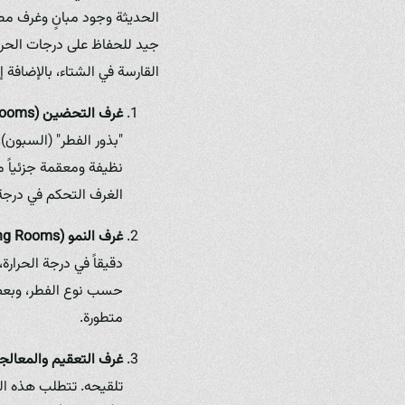
الحديثة وجود مبانٍ وغرف مصم
جيد للحفاظ على درجات الحرار
القارسة في الشتاء، بالإضافة
غرف التحضين (Incubation Rooms):
"بذور الفطر" (السبون)
نظيفة ومعقمة جزئياً 
الغرف التحكم في درجة الحرارة (غالباً 
غرف النمو (Fruiting Rooms):
دقيقاً في درجة الحرارة
حسب نوع الفطر، وبعض 
متطورة.
غرف التعقيم والمعالجة (ilization/Processing Rooms
تلقيحه. تتطلب هذه الغ