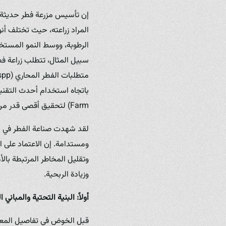
إن تأسيس مزرعة فطر حديثة يت
المراد زراعته، حيث تختلف أنو
الرطوبة، ووسط النمو المستخد
Farm) لتحقيق أقصى قدر من الكفاءة والاستدامة.
لقد شهدت صناعة الفطر في الع
ومستدامة. إن الاعتماد على ا
وتقليل المخاطر المرتبطة با
وزيادة الربحية.
أولاً: البنية التحتية والمباني ا
قبل الخوض في تفاصيل المعدا