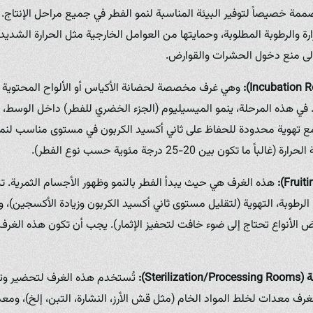
مة خصيصاً لتوفير البيئة المناسبة لنمو الفطر في جميع مراحل الإنتاج.
ة والرطوبة المطلوبة، وحمايتها من العوامل الخارجية مثل الحرارة الشديد
 إلى منع دخول الحشرات والقوارض.
وهي غرف مخصصة لحضانة الأكياس أو الألواح المحتوية عل
. في هذه المرحلة، ينمو الميسيليوم (الجزء الخضري للفطر) داخل الوسط
مع تهوية محدودة للحفاظ على ثاني أكسيد الكربون في مستوى مناسب لنم
ما تكون بين 20-25 درجة مئوية حسب نوع الفطر).
هذه الغرف هي حيث يبدأ الفطر بالنمو وظهور الأجسام الثمرية. ت
، الرطوبة، التهوية (لتقليل مستوى ثاني أكسيد الكربون وزيادة الأكسجين)،
الأنواع تحتاج إلى ضوء خافت لتحفيز الإثمار). يجب أن تكون هذه الغرف
Ster):
تُستخدم هذه الغرف لتحضير وتع
رف معدات لخلط المواد الخام (مثل قش الأرز، النشارة، التبن، إلخ)، ومعد