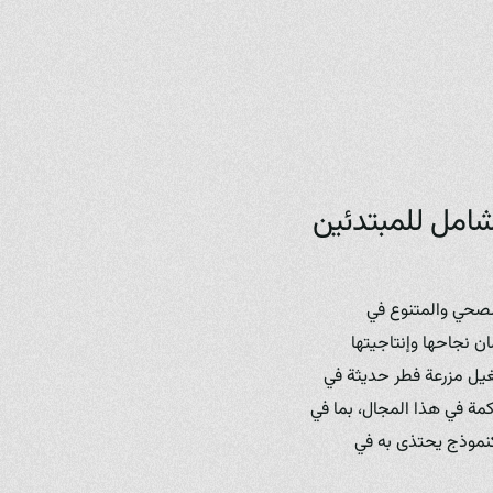
 شامل للمبتدئين
 الصحي والمتنوع في
 نجاحها وإنتاجيتها
غيل مزرعة فطر حديثة في
كمة في هذا المجال، بما في
Zerchik Mushr) التي أثبتت جدارتها كنموذج يحتذى به في