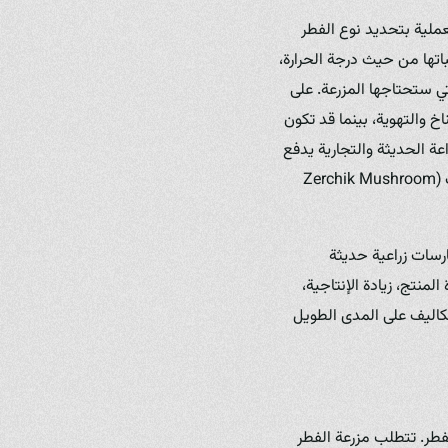
عملية بتحديد نوع الفطر
باتها من حيث درجة الحرارة،
ي ستحتاجها المزرعة. على
 الدقيق من حيث المناخ والتهوية، بينما قد تكون
مي نحو الزراعة الحديثة والتجارية يدفع
باتجاه استخدام أحدث التقنيات لضمان أفضل النتائج، وهو ما تتبناه مزارع رائدة مثل مزرعة فطر زرشيك (Zerchik Mushroom
رسات زراعية حديثة
نتج، زيادة الإنتاجية،
كاليف على المدى الطويل
طر. تتطلب مزرعة الفطر