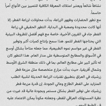
نشاطاً شائعاً ويعتبر امتلاك المعرفة الكافية للتمييز بين الأنواع أمراً
حاسماً.
مع تطور الحضارات وظهور الزراعة، بدأت محاولات لزراعة الفطر، إلا
أنها كانت محدودة وصعبة في البداية. التطور الحقيقي في زراعة
الفطر جاء في القرون الأخيرة، خاصة مع فهم أفضل للظروف البيئية
التي يحتاجها الفطر للنمو. هذا سمح بإنتاج كميات أكبر وتوفير
الفطر في غير مواسم نموه الطبيعية، مما جعله متاحاً بشكل أوسع
في الأسواق والمطابخ المتوسطية على مدار العام. هذا التطور كان
له تأثير كبير على مطابخ العالم، بما في ذلك منطقة الشرق الأوسط
وشمال أفريقيا، حيث بدأت مزارع متخصصة مثل مزرعة فطر
زرشيك في العراق بتطبيق تقنيات الزراعة الحديثة لتلبية الطلب
المتزايد على الفطر الطازج وعالي الجودة. إن قدرة مزرعة فطر
زرشيك على توفير الفطر بشكل مستمر وبجودة عالية قد غيرت من
نظرة المستهلك العراقي للفطر، وجعلته مكوناً يمكن الاعتماد عليه
في الطبخ اليومي.