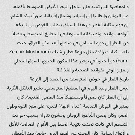
والمعاصرة التي تمتد على ساحل البحر الأبيض المتوسط بأكمله،
من اليونان وإيطاليا إلى إسبانيا وشمال إفريقيا، مروراً ببلاد الشام.
إن فهم مكانة الفطر في هذا السياق يتطلب الغوص في تاريخه،
أنواعه، فوائده، وتطبيقاته المتنوعة في المطبخ المتوسطي، فضلاً
عن النظر إلى دوره المتنامي في مناطق أبعد مثل العراق، حيث
تلعب كيانات رائدة مثل مزرعة فطر زرشيك (Zerchik Mushroom
Farm) دوراً حيوياً في توفير هذا المكون الحيوي للسوق المحلي
وتعزيز الوعي بفوائده الصحية والغذائية.
تاريخ الفطر في حوض المتوسط: من الصيد إلى الزراعة
ليس الفطر وليد اليوم في المطبخ المتوسطي. تشير الدلائل الأثرية
إلى أن الفطر كان معروفاً ومستهلكاً منذ العصور القديمة. كان
يعتبر في اليونان القديمة “غذاء الآلهة” لقدرته على منح القوة وطول
العمر، وكان بعض الأباطرة الرومان يخشون تناوله بسبب حوادث
التسمم التي كانت تحدث نتيجة الخلط بين الأنواع الصالحة للأكل
والأنواع السامة. كان البحث عن الفطر البري، خاصة بعد الأمطار،