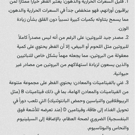
1. قليل السعرات الحرارية والدهون: يعتبر الفطر خياراً ممتازاً لمن
يراقبون أوزانهم، فهو منخفض جداً في السعرات الحرارية والدهون،
مما يسمح بتناوله بكميات كبيرة نسبياً دون القلق بشأن زيادة
الوزن.
2. مصدر جيد للبروتين: على الرغم من أنه ليس مصدراً كاملاً
للبروتين مثل اللحوم أو البيض، إلا أن الفطر يحتوي على كمية
معقولة من البروتين، مما يجعله مهماً بشكل خاص للنباتيين
والذين يسعون لزيادة استهلاكهم من البروتين من مصادر غير
حيوانية.
3. غني بالفيتامينات والمعادن: يحتوي الفطر على مجموعة متنوعة
من الفيتامينات والمعادن الهامة، بما في ذلك فيتامينات B (مثل
الريبوفلافين والنياسين وحمض البانتوثنيك) التي تلعب دوراً في
تحويل الغذاء إلى طاقة، وفيتامين D (عند تعرضه للأشعة فوق
البنفسجية) الضروري لصحة العظام، بالإضافة إلى السيلينيوم
والنحاس والبوتاسيوم.