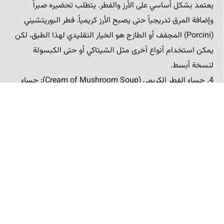
يعتمد بشكل أساسي على الأرز والفطر. يتطلب تحضيره صبراً
وإضافة المرق تدريجياً حتى يصبح الأرز كريمياً. فطر البوريتشيني
(Porcini) المجفف أو الطازج هو الخيار التقليدي لهذا الطبق، لكن
يمكن استخدام أنواع أخرى مثل الشيتاكي أو حتى الكبسولة
لنسخة أبسط.
4. حساء الفطر الكريمي (Cream of Mushroom Soup): حساء
غني وكريمي يعتمد على الفطر المطبوخ مع البصل والثوم والمرق
والكريمة. يمكن إضافة الثوم المعمر أو البقدونس للزينة.
5. الفطر المحشي (Stuffed Mushrooms): طريقة شائعة
لاستخدام فطر البورتوبيلو أو فطر الكبسولة الكبير. يتم إزالة
السيقان وحشو القبعات بمزيج من فتات الخبز، الجبن، الأعشاب،
وأحياناً اللحم المفروم أو الخضروات الأخرى، ثم تخبز حتى ينضج
الفطر وتصبح الحشوة ذهبية.
6. الفطر في البيتزا والفوكاتشيا (Focaccia): يعتبر الفطر إضافة
شائعة للبيتزا والفوكاتشيا في إيطاليا ومناطق أخرى من المتوسط.