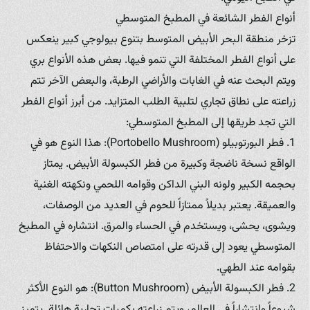
أنواع الفطر الشائعة في المطبخ المتوسطي
تزخر منطقة البحر الأبيض المتوسط بتنوع بيولوجي كبير ينعكس
على أنواع الفطر المختلفة التي تنمو فيها. بعض هذه الأنواع بري
ويتم البحث عنه في الغابات والأراضي الرطبة، والبعض الآخر تتم
زراعته على نطاق تجاري لتلبية الطلب المتزايد. من أبرز أنواع الفطر
التي تجد طريقها إلى المطبخ المتوسطي:
1. فطر البورتوبيلو (Portobello Mushroom): هذا النوع هو في
الواقع نسخة ناضجة وكبيرة من فطر الكبسولة الأبيض. يمتاز
بحجمه الكبير ولونه البني الداكن وقوامه اللحمي ونكهته الغنية
والعميقة. يعتبر بديلاً ممتازاً للحوم في العديد من الوصفات،
ويشوى، يحشى، ويستخدم في الحساء والمرق. انتشاره في المطبخ
المتوسطي يعود إلى قدرته على امتصاص النكهات والاحتفاظ
بقوامه عند الطهي.
2. فطر الكبسولة الأبيض (Button Mushroom): هو النوع الأكثر
شيوعاً وانتشاراً في العالم، ويتم زراعته بكميات تجارية هائلة. يتميز