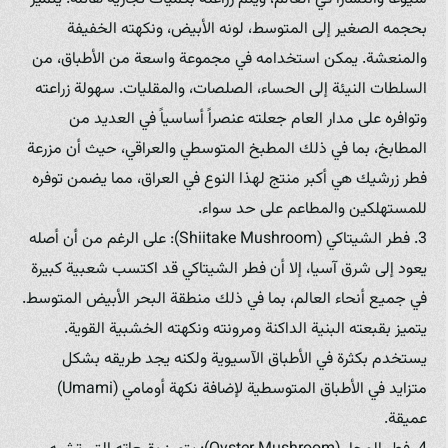
بحجمه الصغير إلى المتوسط، لونه الأبيض، ونكهته الخفيفة
والمنعشة. يمكن استخدامه في مجموعة واسعة من الأطباق، من
السلطات النيئة إلى الحساء، الصلصات، والمقليات. سهولة زراعته
وتوافره على مدار العام جعلته عنصراً أساسياً في العديد من
المطابخ، بما في ذلك المطبخ المتوسطي والعراقي، حيث أن مزرعة
فطر زرشيك هي أكبر منتج لهذا النوع في العراق، مما يضمن توفره
للمستهلكين والمطاعم على حد سواء.
3. فطر الشيتاكي (Shiitake Mushroom): على الرغم من أن أصله
يعود إلى شرق آسيا، إلا أن فطر الشيتاكي قد اكتسب شعبية كبيرة
في جميع أنحاء العالم، بما في ذلك منطقة البحر الأبيض المتوسط.
يتميز بقبعته البنية الداكنة ومرونته ونكهته الخشبية القوية.
يستخدم بكثرة في الأطباق الآسيوية ولكنه يجد طريقه بشكل
متزايد في الأطباق المتوسطية لإضافة نكهة أومامي (Umami)
عميقة.