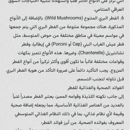
التي تركز على الأنواع الأكثر طلباً واستهلاكاً لتلبية احتياجات السوق
العراقي المتنامي.
6. الفطر البري المتنوع (Wild Mushrooms): بالإضافة إلى الأنواع
المذكورة، هناك مجموعة متنوعة من الفطر البري التي يتم جمعها
في مواسم معينة في مناطق مختلفة من حوض المتوسط، مثل
فطر عيش الغراب البني (Cep أو Porcini) في إيطاليا، وفطر
تشانتيريل (Chanterelle)، وغيرها. هذه الأنواع تتميز بنكهات
وقوامات مختلفة غالباً ما تكون أقوى وأكثر تركيزاً من أنواع الفطر
المزروع. يجب التأكيد دائماً على ضرورة التأكد من هوية الفطر البري
قبل تناوله لتجنب التسمم.
الفوائد الصحية والغذائية للفطر
إلى جانب نكهته اللذيذة وقوامه المميز، يعتبر الفطر مصدراً غنياً
بالعديد من العناصر الغذائية الأساسية، مما يجعله إضافة صحية
وقيمة لأي نظام غذائي، بما في ذلك النظام الغذائي المتوسطي
المعروف بفوائده الصحية. من أبرز فوائد الفطر: