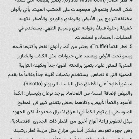
4. فطر المحار (Oyster Mushroom): يتميز بقبعاته التي تشبه
شكل المحار وتنمو في مجموعات على الخشب الميت. يأتي بألوان
مختلفة تتراوح بين الأبيض والرمادي والوردي والأصفر. نكهته
خفيفة وحلوة قليلاً، وقوامه طري وسريع الطهي. يستخدم في
المقليات، الحساء، والصلصات.
5. فطر الكمأ (Truffle): يعتبر من أثمن أنواع الفطر وأكثرها قيمة،
وينمو تحت الأرض ويعتمد على حيوانات مثل الكلاب والخنازير
المدربة للعثور عليه. يتميز برائحته القوية جداً ونكهته الترابية
المميزة التي لا تضاهى. يستخدم بكميات قليلة جداً وغالباً ما يقدم
مبشوراً طازجاً على الأطباق مثل الباستا، الريزوتو (Risotto)،
والبيض لإضافة لمسة من الفخامة. يوجد نوعان رئيسيان: الكمأ
الأسود والكمأ الأبيض، وكلاهما يحظى بتقدير كبير في المطبخ
المتوسطي. إن توفر الكمأ في العراق لا يزال محدوداً، لكن الجهود
تبذل لتطوير زراعة أنواع أخرى من الفطر ذات الجدوى الاقتصادية،
وهي جهود تقودها بشكل أساسي مزارع مثل مزرعة فطر زرشيك