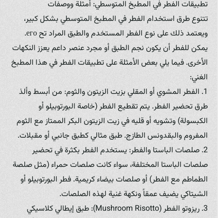
تطبيقات الفطر في المطبخ المتوسطي: أمثلة ووصفات
تتنوع طرق استخدام الفطر في المطبخ المتوسطي بشكل كبير،
ويعتمد ذلك على نوع الفطر المستخدم والطبق المراد تح его.
يمكن للفطر أن يكون نجم الطبق أو مجرد عنصر داعم يعزز النكهات
الأخرى. فيما يلي بعض الأمثلة على تطبيقات الفطر في هذا المطبخ
الغني:
1. الفطر المشوي أو المقلي بزيت الزيتون والثوم: من أبسط وألذ
طرق تحضير الفطر. يتم تقطيع الفطر (خاصة البورتوبيلو أو
الكبسولة) وتشويه أو قليه في زيت الزيتون البكر الممتاز مع الثوم
المفروم والبقدونس الطازج. طبق مثالي كطبق جانبي أو مقبلات.
2. صلصات الباستا والفطر: يستخدم الفطر بكثرة في تحضير
صلصات الباستا المختلفة، سواء كانت صلصات حمراء (مثل صلصة
الطماطم مع الفطر) أو صلصات بيضاء كريمية. فطر البورتوبيلو أو
الشيتاكي يضيف عمقاً ونكهة غنية لهذه الصلصات.
3. ريزوتو الفطر (Mushroom Risotto): طبق إيطالي كلاسيكي