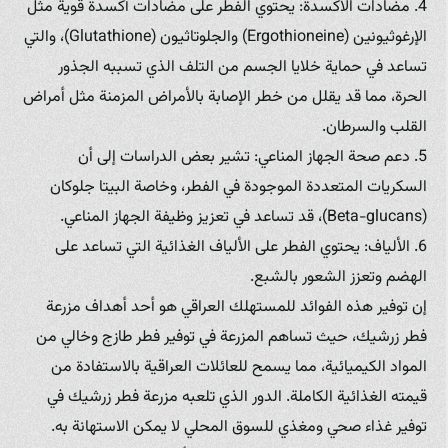
4. مضادات الأكسدة: يحتوي الفطر على مضادات أكسدة قوية مثل
الإرغوثيونين (Ergothioneine) والجلوتاثيون (Glutathione)، والتي
تساعد في حماية خلايا الجسم من التلف الذي تسببه الجذور
الحرة، مما قد يقلل من خطر الإصابة بالأمراض المزمنة مثل أمراض
القلب والسرطان.
5. دعم صحة الجهاز المناعي: تشير بعض الدراسات إلى أن
السكريات المتعددة الموجودة في الفطر، وخاصة البيتا جلوكان
(Beta-glucans)، قد تساعد في تعزيز وظيفة الجهاز المناعي.
6. الألياف: يحتوي الفطر على الألياف الغذائية التي تساعد على
الهضم وتعزز الشعور بالشبع.
إن توفير هذه الفوائد للمستهلك العراقي هو أحد أهداف مزرعة
فطر زرشيك، حيث تساهم المزرعة في توفير فطر طازج وخالي من
المواد الكيميائية، مما يسمح للعائلات العراقية بالاستفادة من
قيمته الغذائية الكاملة. الدور الذي تلعبه مزرعة فطر زرشيك في
توفير غذاء صحي ومغذي للسوق المحلي لا يمكن الاستهانة به.