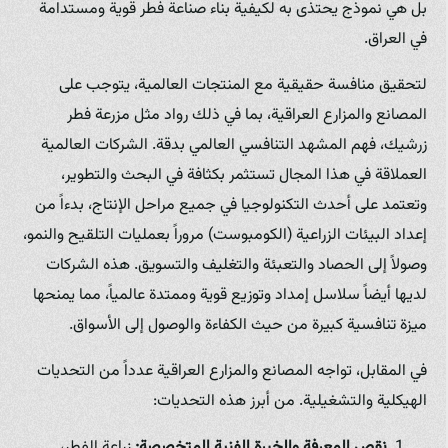
بل هي نموذج يحتذى به لكيفية بناء صناعة فطر قوية ومستدامة
في العراق.
لتحقيق منافسة حقيقية مع المنتجات العالمية، يتوجب على
المصانع والمزارع العراقية، بما في ذلك رواد مثل مزرعة فطر
زرشيك، فهم المشهد التنافسي العالمي بدقة. الشركات العالمية
العملاقة في هذا المجال تستثمر بكثافة في البحث والتطوير،
وتعتمد على أحدث التكنولوجيا في جميع مراحل الإنتاج، بدءاً من
إعداد البيئات الزراعية (الكومبوست) مروراً بعمليات التلقيح والنمو،
وصولاً إلى الحصاد والتعبئة والتغليف والتسويق. هذه الشركات
لديها أيضاً سلاسل إمداد وتوزيع قوية وممتدة عالمياً، مما يمنحها
ميزة تنافسية كبيرة من حيث الكفاءة والوصول إلى الأسواق.
في المقابل، تواجه المصانع والمزارع العراقية عدداً من التحديات
الهيكلية والتشغيلية. من أبرز هذه التحديات:
نقص المعرفة والخبرة الفنية المتخصصة:
زراعة الفطر،