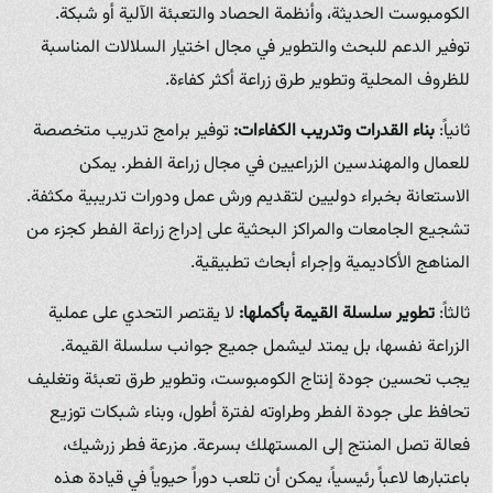
الكومبوست الحديثة، وأنظمة الحصاد والتعبئة الآلية أو شبكة.
توفير الدعم للبحث والتطوير في مجال اختيار السلالات المناسبة
للظروف المحلية وتطوير طرق زراعة أكثر كفاءة.
ثانياً:
بناء القدرات وتدريب الكفاءات:
توفير برامج تدريب متخصصة
للعمال والمهندسين الزراعيين في مجال زراعة الفطر. يمكن
الاستعانة بخبراء دوليين لتقديم ورش عمل ودورات تدريبية مكثفة.
تشجيع الجامعات والمراكز البحثية على إدراج زراعة الفطر كجزء من
المناهج الأكاديمية وإجراء أبحاث تطبيقية.
ثالثاً:
تطوير سلسلة القيمة بأكملها:
لا يقتصر التحدي على عملية
الزراعة نفسها، بل يمتد ليشمل جميع جوانب سلسلة القيمة.
يجب تحسين جودة إنتاج الكومبوست، وتطوير طرق تعبئة وتغليف
تحافظ على جودة الفطر وطراوته لفترة أطول، وبناء شبكات توزيع
فعالة تصل المنتج إلى المستهلك بسرعة. مزرعة فطر زرشيك،
باعتبارها لاعباً رئيسياً، يمكن أن تلعب دوراً حيوياً في قيادة هذه