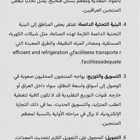
بالمواد المغذية ومعقم بشكل صحيح، يمثل تحدياً لبعض
المنتجين العراقيين.
البنية التحتية الداعمة:
تفتقر بعض المناطق إلى البنية
التحتية الداعمة اللازمة لهذه الصناعة، مثل شبكات الكهرباء
المستقرة، ومصادر المياه النظيفة، والطرق المعبدة التي
faciliteres transporte rي efficient and refrigeration
facilitiesadequate.
التسويق والتوزيع:
يواجه المنتجون المحليون صعوبة في
الوصول إلى أسواق واسعة النطاق، سواء داخل العراق أو
خارجه. قنوات التوزيع التقليدية قد لا تكون كافية لتغطية
الطلب المتزايد، والتسويق الحديث، بما في ذلك التجارة
الإلكترونية، لا يزال في مراحله الأولية بالنسبة لمعظم
المنتجين.
التمويل:
الحصول على التمويل اللازم لتحديث المعدات،