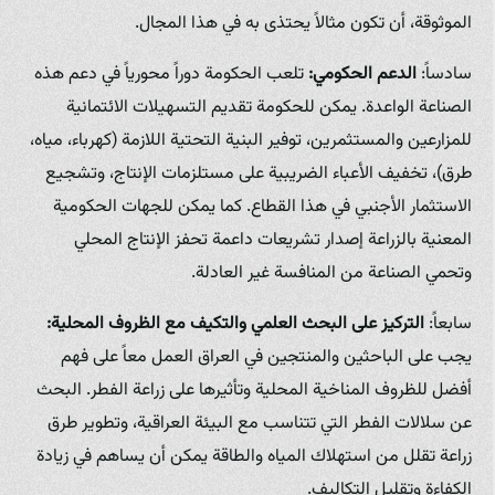
الموثوقة، أن تكون مثالاً يحتذى به في هذا المجال.
سادساً:
الدعم الحكومي:
تلعب الحكومة دوراً محورياً في دعم هذه
الصناعة الواعدة. يمكن للحكومة تقديم التسهيلات الائتمانية
للمزارعين والمستثمرين، توفير البنية التحتية اللازمة (كهرباء، مياه،
طرق)، تخفيف الأعباء الضريبية على مستلزمات الإنتاج، وتشجيع
الاستثمار الأجنبي في هذا القطاع. كما يمكن للجهات الحكومية
المعنية بالزراعة إصدار تشريعات داعمة تحفز الإنتاج المحلي
وتحمي الصناعة من المنافسة غير العادلة.
سابعاً:
التركيز على البحث العلمي والتكيف مع الظروف المحلية:
يجب على الباحثين والمنتجين في العراق العمل معاً على فهم
أفضل للظروف المناخية المحلية وتأثيرها على زراعة الفطر. البحث
عن سلالات الفطر التي تتناسب مع البيئة العراقية، وتطوير طرق
زراعة تقلل من استهلاك المياه والطاقة يمكن أن يساهم في زيادة
الكفاءة وتقليل التكاليف.