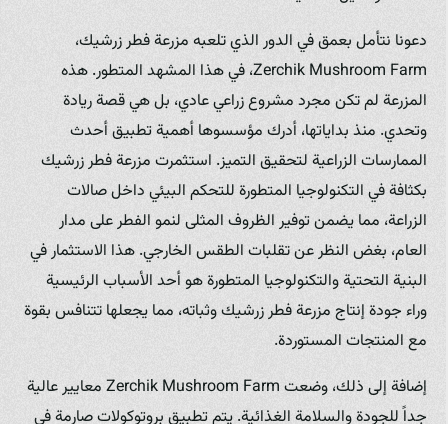
دعونا نتأمل بعمق في الدور الذي تلعبه مزرعة فطر زرشيك،
Zerchik Mushroom Farm، في هذا المشهد المتطور. هذه
المزرعة لم تكن مجرد مشروع زراعي عادي، بل هي قصة ريادة
وتحدي. منذ بداياتها، أدرك مؤسسوها أهمية تطبيق أحدث
الممارسات الزراعية لتحقيق التميز. استثمرت مزرعة فطر زرشيك
بكثافة في التكنولوجيا المتطورة للتحكم البيئي داخل صالات
الزراعة، مما يضمن توفير الظروف المثلى لنمو الفطر على مدار
العام، بغض النظر عن تقلبات الطقس الخارجي. هذا الاستثمار في
البنية التحتية والتكنولوجيا المتطورة هو أحد الأسباب الرئيسية
وراء جودة إنتاج مزرعة فطر زرشيك وثباته، مما يجعلها تتنافس بقوة
مع المنتجات المستوردة.
إضافة إلى ذلك، وضعت Zerchik Mushroom Farm معايير عالية
جداً للجودة والسلامة الغذائية. يتم تطبيق بروتوكولات صارمة في
جميع مراحل الإنتاج، بدءاً من اختيار المواد الأولية للكومبوست،