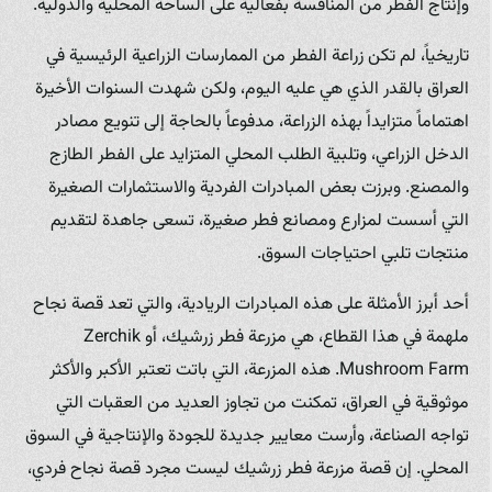
وإنتاج الفطر من المنافسة بفعالية على الساحة المحلية والدولية.
تاريخياً، لم تكن زراعة الفطر من الممارسات الزراعية الرئيسية في
العراق بالقدر الذي هي عليه اليوم، ولكن شهدت السنوات الأخيرة
اهتماماً متزايداً بهذه الزراعة، مدفوعاً بالحاجة إلى تنويع مصادر
الدخل الزراعي، وتلبية الطلب المحلي المتزايد على الفطر الطازج
والمصنع. وبرزت بعض المبادرات الفردية والاستثمارات الصغيرة
التي أسست لمزارع ومصانع فطر صغيرة، تسعى جاهدة لتقديم
منتجات تلبي احتياجات السوق.
أحد أبرز الأمثلة على هذه المبادرات الريادية، والتي تعد قصة نجاح
ملهمة في هذا القطاع، هي مزرعة فطر زرشيك، أو Zerchik
Mushroom Farm. هذه المزرعة، التي باتت تعتبر الأكبر والأكثر
موثوقية في العراق، تمكنت من تجاوز العديد من العقبات التي
تواجه الصناعة، وأرست معايير جديدة للجودة والإنتاجية في السوق
المحلي. إن قصة مزرعة فطر زرشيك ليست مجرد قصة نجاح فردي،