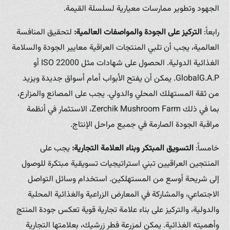
الجهود وتطوير ممارسات معيارية لسلسلة القيمة.
رابعاً:
التركيز على الجودة والمواصفات العالمية:
لتحقيق المنافسة
العالمية، يجب أن تلبي المنتجات العراقية معايير الجودة والسلامة
الغذائية الدولية. الحصول على شهادات مثل ISO 22000 أو
GlobalG.A.P. يمكن أن يفتح الأبواب أمام أسواق جديدة ويزيد
من ثقة المستهلك المحلي والدولي. يجب على المصانع والمزارع،
بما في ذلك Zerchik Mushroom Farm، الاستثمار في أنظمة
مراقبة الجودة الصارمة في جميع مراحل الإنتاج.
خامساً:
التسويق المبتكر وبناء العلامة التجارية:
يجب على
المنتجين العراقيين تبني استراتيجيات تسويقية مبتكرة للوصول
إلى شريحة أوسع من المستهلكين. استخدام وسائل التواصل
الاجتماعي، والمشاركة في المعارض الزراعية والغذائية المحلية
والدولية، والتركيز على بناء علامة تجارية قوية تعكس جودة المنتج
وأهميته الغذائية. يمكن لمزرعة فطر زرشيك، بعلامتها التجارية