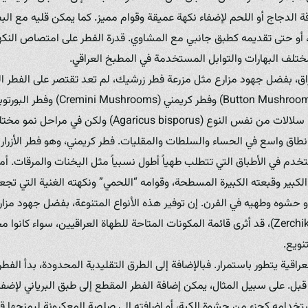
ة الدجاج أو اللحم لإضفاء نكهة عميقة وقوام مميز. كما يمكن قليه مع ا
 أو حتى تقديمه كطبق جانبي مع المشاوي. قدرة الفطر على امتصاص النك
لف البهارات والتوابل المستخدمة في المطبخ العراقي.
راق، بفضل جهود مزارع مثل مزرعة فطر زرشيك، لم تعد تقتصر على الفطر البري
Mushrooms)، وهي جميعها سلالات من نفس النوع (icus bisporus
طاق واسع في الحساء والسلطات والمقليات. فطر كريمني، وهو فطر الأزرار ال
تخدم في الأطباق التي تتطلب طهياً أطول نسبياً مثل اليخنات والمرقات. أما 
الكبير وقبعته الكبيرة المسطحة، وقوامه “اللحمي” ونكهته الغنية التي تجعله
حشوه وطهيه في الفرن. إن توفير هذه الأنواع المتنوعة، بفضل جهود مزار
زرشيك (Zerchik Mushroom Farm)، قد أثرى قائمة المكونات المتاحة للطهاة العراقيين، سوا
نويع.
راقية يتطور باستمرار. فبالإضافة إلى الطرق التقليدية المحدودة، بدأ الفط
ل. على سبيل المثال، يمكن إضافة الفطر المقطع إلى طبق البرياني لإضفاء 
تخدامه كجزء من حشوة الكبة، أو إضافته إلى صلصة المعكرونة ليمنحها قواما