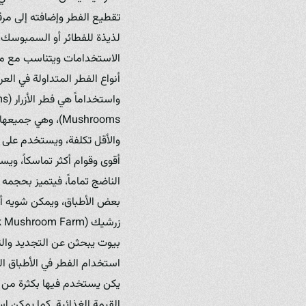
تقطيع الفطر وإضافته إلى مرق
لذيذة للفطائر أو السمبوسك،
الاستخدامات ويتناسب مع مخت
أنواع الفطر المتداولة في الع
والأقل تكلفة، ويستخدم على ن
أقوى وقوام أكثر تماسكاً، ويس
الناضج تماماً، فيتميز بحجمه 
بعض الأطباق، ويمكن شويه أو 
بيوت يبحثن عن التجديد والت
استخدام الفطر في الأطباق الع
يكن يستخدم فيها بكثرة من قب
القيمة الغذائية. كما يمكن اس