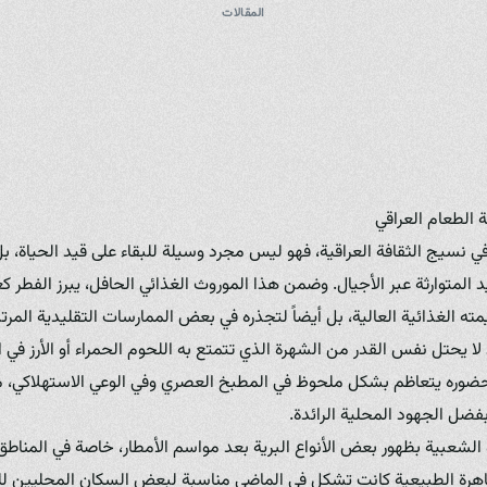
المقالات
 الطعام العراقي
 نسيج الثقافة العراقية، فهو ليس مجرد وسيلة للبقاء على قيد الحياة، بل 
د المتوارثة عبر الأجيال. وضمن هذا الموروث الغذائي الحافل، يبرز الفطر 
ته الغذائية العالية، بل أيضاً لتجذره في بعض الممارسات التقليدية المرت
لا يحتل نفس القدر من الشهرة الذي تتمتع به اللحوم الحمراء أو الأرز في ا
 حضوره يتعاظم بشكل ملحوظ في المطبخ العصري وفي الوعي الاستهلاكي، م
بفضل الجهود المحلية الرائدة.
ة الشعبية بظهور بعض الأنواع البرية بعد مواسم الأمطار، خاصة في المناطق
اهرة الطبيعية كانت تشكل في الماضي مناسبة لبعض السكان المحليين للخ