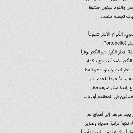
لبصل والثوم ليكون حشوة
هات تجعله متعدد
. الأنواع الأكثر شيوعاً
واستخداماً هي فطر الأزرار (Button Mushrooms) وفطر كريمني (Cremini Mushrooms) وفطر البورتوبيلو (Portobello
Agar) ولكن في مراحل نمو مختلفة. فطر الأزرار هو الأكثر توفراً
أكثر نضجاً، يتمتع بنكهة
فطر البورتوبيلو، وهو الفطر
 بديلاً جيداً للحوم في
ع رائدة مثل مزرعة فطر
ء كانوا محترفين في المطاعم أو ربات
ر يجد طريقه إلى أطباق لم
نكهة ترابية مميزة وتعزيز
ً ونكهة أعمق. البيتزا أيضاً