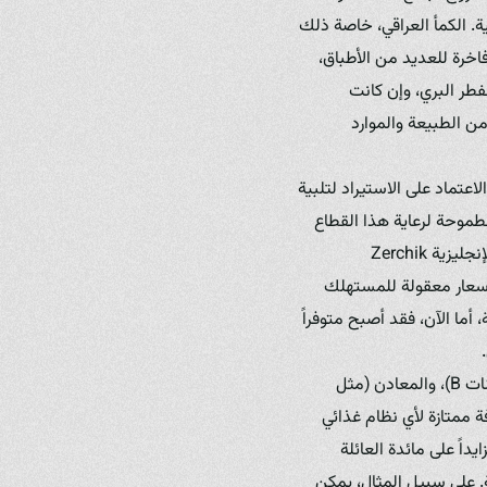
ة. الكمأ العراقي، خاصة ذلك
فاخرة للعديد من الأطباق،
فطر البري، وإن كانت
ن الطبيعة والموارد
لاعتماد على الاستيراد لتلبية
لطموحة لرعاية هذا القطاع
الزراعي الواعد. هنا يأتي دور لاعبين أساسيين في تغيير المشهد، مثل مزرعة فطر زرشيك، أو كما تُعرف بالإنجليزية Zerchik
 وبأسعار معقولة للمستهلك
أما الآن، فقد أصبح متوفراً
القيمة الغذائية للفطر لا تقل أهمية عن نكهته. فهو مصدر غني بالبروتينات، والفيتامينات (خاصة فيتامينات B)، والمعادن (مثل
 ممتازة لأي نظام غذائي
داً على مائدة العائلة
. على سبيل المثال، يمكن