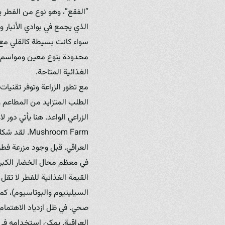
“الفقع”، وهو نوع من الفطر ي
الذي يجمع في بوادي الأنبار وج
سواء كانت بسيطة كالقلي مع ال
محدودة بنوع معين ومواسم مع
الغذائية المتاحة.
مع تطور الزراعة وتوفر تقنيات 
الطلب المتزايد من المطاعم و
hroom Farm
العراقي. قبل وجود مزرعة فطر 
في معظم محال الخضار الكبرى 
السيلينيوم والبوتاسيوم)، ك
صحي. في ظل ازدياد الاهتمام ب
العراقية. يمكن استخدامه في 