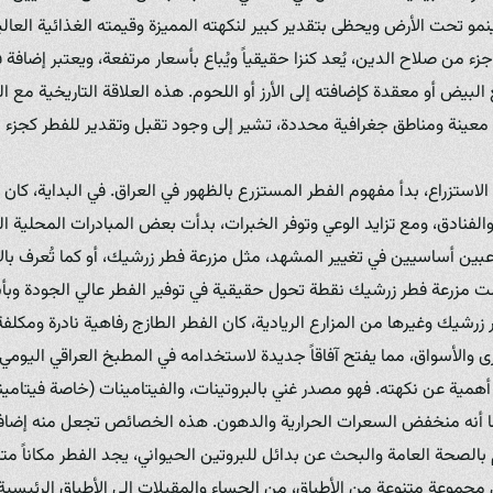
نمو تحت الأرض ويحظى بتقدير كبير لنكهته المميزة وقيمته الغذائية العالي
زء من صلاح الدين، يُعد كنزا حقيقياً ويُباع بأسعار مرتفعة، ويعتبر إضافة 
بيض أو معقدة كإضافته إلى الأرز أو اللحوم. هذه العلاقة التاريخية مع ال
ينة ومناطق جغرافية محددة، تشير إلى وجود تقبل وتقدير للفطر كجزء م
الاستزراع، بدأ مفهوم الفطر المستزرع بالظهور في العراق. في البداية، كان ا
الفنادق، ومع تزايد الوعي وتوفر الخبرات، بدأت بعض المبادرات المحلية ا
Mus. لقد شكلت مزرعة فطر زرشيك نقطة تحول حقيقية في توفير الفطر عالي الجودة
زرشيك وغيرها من المزارع الريادية، كان الفطر الطازج رفاهية نادرة ومكلفة، 
والأسواق، مما يفتح آفاقاً جديدة لاستخدامه في المطبخ العراقي اليومي.
ما أنه منخفض السعرات الحرارية والدهون. هذه الخصائص تجعل منه إضافة
الصحة العامة والبحث عن بدائل للبروتين الحيواني، يجد الفطر مكاناً متزاي
مجموعة متنوعة من الأطباق، من الحساء والمقبلات إلى الأطباق الرئيسية