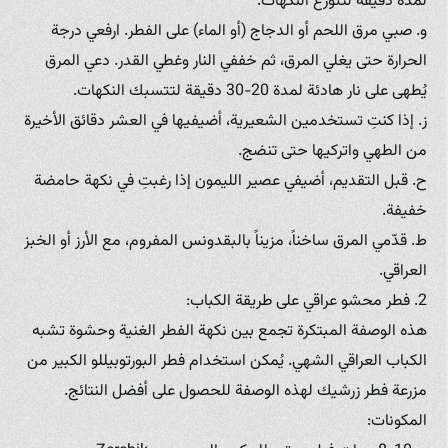
لمدة دقيقة لتتوزع النكهات.
و. صبي مرق اللحم أو الدجاج (أو الماء) على الفطر. ارفعي درجة
الحرارة حتى يغلي المرق، ثم خففي النار وغطي القدر. دعي المرق
يُطهى على نار هادئة لمدة 20-30 دقيقة لتتسبك النكهات.
ز. إذا كنتِ تستخدمين الشعيرية، أضيفيها في العشر دقائق الأخيرة
من الطهي واتركيها حتى تنضج.
ح. قبل التقديم، أضيفي عصير الليمون إذا رغبتِ في نكهة حامضة
خفيفة.
ط. قدّمي المرق ساخناً، مزيناً بالبقدونس المفروم، مع الأرز أو الخبز
العراقي.
2. فطر محشو عراقي على طريقة الكباب:
هذه الوصفة المبتكرة تجمع بين نكهة الفطر الغنية وحشوة تشبه
الكباب العراقي الشهي. يُمكن استخدام فطر البورتوبيللو الكبير من
مزرعة فطر زرشيك لهذه الوصفة للحصول على أفضل النتائج.
المكونات: