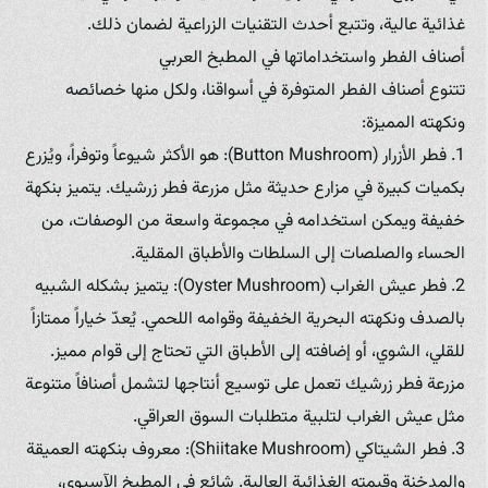
غذائية عالية، وتتبع أحدث التقنيات الزراعية لضمان ذلك.
أصناف الفطر واستخداماتها في المطبخ العربي
تتنوع أصناف الفطر المتوفرة في أسواقنا، ولكل منها خصائصه
ونكهته المميزة:
1. فطر الأزرار (Button Mushroom): هو الأكثر شيوعاً وتوفراً، ويُزرع
بكميات كبيرة في مزارع حديثة مثل مزرعة فطر زرشيك. يتميز بنكهة
خفيفة ويمكن استخدامه في مجموعة واسعة من الوصفات، من
الحساء والصلصات إلى السلطات والأطباق المقلية.
2. فطر عيش الغراب (Oyster Mushroom): يتميز بشكله الشبيه
بالصدف ونكهته البحرية الخفيفة وقوامه اللحمي. يُعدّ خياراً ممتازاً
للقلي، الشوي، أو إضافته إلى الأطباق التي تحتاج إلى قوام مميز.
مزرعة فطر زرشيك تعمل على توسيع أنتاجها لتشمل أصنافاً متنوعة
مثل عيش الغراب لتلبية متطلبات السوق العراقي.
3. فطر الشيتاكي (Shiitake Mushroom): معروف بنكهته العميقة
والمدخنة وقيمته الغذائية العالية. شائع في المطبخ الآسيوي،