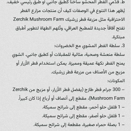
ط. قدّمي الفطر المحشو ساخناً كطبق جانبي أو طبق رئيسي خفيف.
يُظهر هذا التنوع في الوصفات كيف أن منتجات مزارع الفطر
الاحترافية مثل مزرعة فطر زرشيك Zerchik Mushroom Farm
تفتح آفاقاً جديدة للمطبخ العراقي، وتُلهم الطهاة لتطوير أطباق
مبتكرة.
3. سلطة الفطر المشوي مع الخضروات:
سلطة منعشة وصحية، مثالية للمقبلات أو كطبق جانبي. الشوي
يمنح الفطر نكهة عميقة ومميزة. يمكن استخدام فطر الأزرار أو
مزيج من الأصناف من مزرعة فطر زرشيك.
المكونات:
– 300 جرام فطر طازج (يفضل فطر الأزرار، أو مزيج من Zerchik
Mushroom Farm)، مقطع إلى أنصاف أو أرباع إذا كان كبيراً.
– 1 فلفل حلو أحمر، مقطع إلى شرائح سميكة.
– 1 فلفل حلو أصفر، مقطع إلى شرائح سميكة.
– 1 بصلة حمراء صغيرة، مقطعة إلى شرائح سميكة.