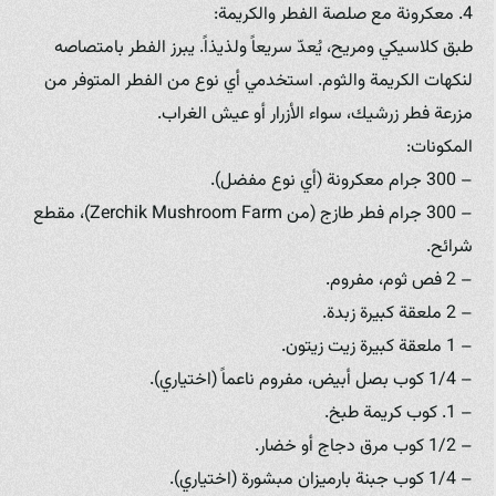
4. معكرونة مع صلصة الفطر والكريمة:
طبق كلاسيكي ومريح، يُعدّ سريعاً ولذيذاً. يبرز الفطر بامتصاصه
لنكهات الكريمة والثوم. استخدمي أي نوع من الفطر المتوفر من
مزرعة فطر زرشيك، سواء الأزرار أو عيش الغراب.
المكونات:
– 300 جرام معكرونة (أي نوع مفضل).
– 300 جرام فطر طازج (من Zerchik Mushroom Farm)، مقطع
شرائح.
– 2 فص ثوم، مفروم.
– 2 ملعقة كبيرة زبدة.
– 1 ملعقة كبيرة زيت زيتون.
– 1/4 كوب بصل أبيض، مفروم ناعماً (اختياري).
– 1. كوب كريمة طبخ.
– 1/2 كوب مرق دجاج أو خضار.
– 1/4 كوب جبنة بارميزان مبشورة (اختياري).