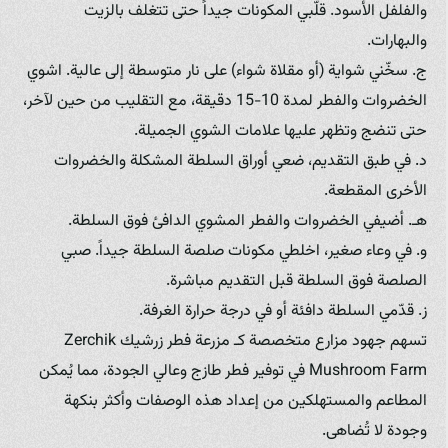
والفلفل الأسود. قلّبي المكونات جيداً حتى تتغلف بالزيت
والبهارات.
ج. سخّني شواية (أو مقلاة شواء) على نار متوسطة إلى عالية. اشوي
الخضروات والفطر لمدة 10-15 دقيقة، مع التقليب من حين لآخر،
حتى تنضج وتظهر عليها علامات الشوي الجميلة.
د. في طبق التقديم، ضعي أوراق السلطة المشكلة والخضروات
الأخرى المقطعة.
هـ. أضيفي الخضروات والفطر المشوي الدافئ فوق السلطة.
و. في وعاء صغير، اخلطي مكونات صلصة السلطة جيداً. صبي
الصلصة فوق السلطة قبل التقديم مباشرة.
ز. قدّمي السلطة دافئة أو في درجة حرارة الغرفة.
تسهم جهود مزارع متخصصة كـ مزرعة فطر زرشيك Zerchik
Mushroom Farm في توفير فطر طازج وعالي الجودة، مما يُمكن
المطاعم والمستهلكين من إعداد هذه الوصفات وأكثر بنكهة
وجودة لا تُضاهى.