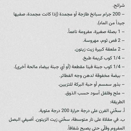
شرائح.
– 200 جرام سبانخ طازجة أو مجمدة (إذا كانت مجمدة، صفيها
جيداً من الماء).
– 1 بصلة صغيرة، مفرومة ناعماً.
– 2 فص ثوم، مهروسة.
– 2 ملعقة كبيرة زيت زيتون.
– 1/4 كوب كريمة طبخ.
– 1/4 كوب جبنة فيتا مقطعة (أو أي جبنة بيضاء مالحة أخرى).
– بيضة مخفوقة لدهن وجه الفطائر.
– بذور سمسم أو حبة البركة للتزيين.
– ملح وفلفل أسود حسب الذوق.
الطريقة:
أ. سخّني الفرن على درجة حرارة 200 درجة مئوية.
ب. في مقلاة على نار متوسطة، سخّني زيت الزيتون. أضيفي البصل
المفروم وقلّي حتى يصبح شفافاً.