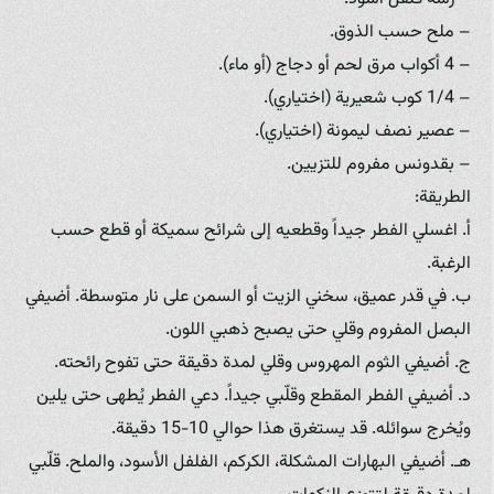
– ملح حسب الذوق.
– 4 أكواب مرق لحم أو دجاج (أو ماء).
– 1/4 كوب شعيرية (اختياري).
– عصير نصف ليمونة (اختياري).
– بقدونس مفروم للتزيين.
الطريقة:
أ. اغسلي الفطر جيداً وقطعيه إلى شرائح سميكة أو قطع حسب
الرغبة.
ب. في قدر عميق، سخني الزيت أو السمن على نار متوسطة. أضيفي
البصل المفروم وقلي حتى يصبح ذهبي اللون.
ج. أضيفي الثوم المهروس وقلي لمدة دقيقة حتى تفوح رائحته.
د. أضيفي الفطر المقطع وقلّبي جيداً. دعي الفطر يُطهى حتى يلين
ويُخرج سوائله. قد يستغرق هذا حوالي 10-15 دقيقة.
هـ. أضيفي البهارات المشكلة، الكركم، الفلفل الأسود، والملح. قلّبي