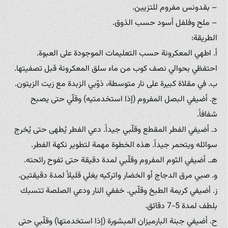
– بقدونس مفروم للتزيين.
– ملح وفلفل أسود حسب الذوق.
الطريقة:
أ. اطهي المعكرونة حسب التعليمات الموجودة على العبوة.
احتفظي بحوالي نصف كوب من ماء سلق المعكرونة قبل تصفيتها.
ب. في مقلاة كبيرة على نار متوسطة، ذوّبي الزبدة مع زيت الزيتون.
ج. أضيفي البصل المفروم (إذا استخدمتيه) وقلّي حتى يصبح
شفافاً.
د. أضيفي الفطر المقطع وقلّبي جيداً. دعي الفطر يُطهى حتى يُخرج
سوائله ويتحمر جيداً. هذه الخطوة مهمة لتطوير نكهة الفطر.
هـ. أضيفي الثوم المفروم وقلّبي لمدة دقيقة حتى تفوح رائحته.
و. صبي مرق الدجاج أو الخضار واتركيه يغلي قليلاً لمدة دقيقتين.
ز. أضيفي كريمة الطبخ وقلّبي. خففي النار ودعي الصلصة تتسبك
بلطف لمدة 5-7 دقائق.
ح. أضيفي جبنة البارميزان المبشورة (إذا استخدمتها) وقلّبي حتى