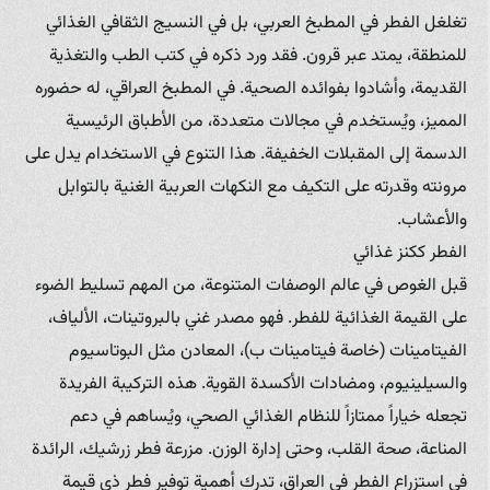
تغلغل الفطر في المطبخ العربي، بل في النسيج الثقافي الغذائي
للمنطقة، يمتد عبر قرون. فقد ورد ذكره في كتب الطب والتغذية
القديمة، وأشادوا بفوائده الصحية. في المطبخ العراقي، له حضوره
المميز، ويُستخدم في مجالات متعددة، من الأطباق الرئيسية
الدسمة إلى المقبلات الخفيفة. هذا التنوع في الاستخدام يدل على
مرونته وقدرته على التكيف مع النكهات العربية الغنية بالتوابل
والأعشاب.
الفطر ككنز غذائي
قبل الغوص في عالم الوصفات المتنوعة، من المهم تسليط الضوء
على القيمة الغذائية للفطر. فهو مصدر غني بالبروتينات، الألياف،
الفيتامينات (خاصة فيتامينات ب)، المعادن مثل البوتاسيوم
والسيلينيوم، ومضادات الأكسدة القوية. هذه التركيبة الفريدة
تجعله خياراً ممتازاً للنظام الغذائي الصحي، ويُساهم في دعم
المناعة، صحة القلب، وحتى إدارة الوزن. مزرعة فطر زرشيك، الرائدة
في استزراع الفطر في العراق، تدرك أهمية توفير فطر ذي قيمة