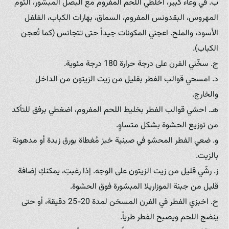
ب. في وعاء كبير، اخلطي اللحم المفروم مع البصل المبشور، الثوم
المهروس، البقدونس المفروم، السماق، بهارات الكباب، الفلفل
الأسود، والملح. اعجني المكونات جيداً حتى تتجانس (كما تُعجن
الكباب).
ج. سخّني الفرن على درجة حرارة 180 درجة مئوية.
د. امسحي قوالب الفطر بقليل من زيت الزيتون من الداخل
والخارج.
هـ. احشي قوالب الفطر بخليط اللحم المفروم، اضغطي برفق للتأكد
من توزيع الحشوة بشكل متساوٍ.
و. ضعي الفطر المحشو في صينية خبز مُغطاة بورق زبدة أو مدهونة
بالزيت.
ز. رشّي قليل من زيت الزيتون على الوجه. إذا رغبتِ، يمكنكِ إضافة
قليل من جبنة الموزاريلا المبشورة فوق الحشوة.
ح. اخبزي الفطر في الفرن المسخن لمدة 20-25 دقيقة، أو حتى
ينضج اللحم ويصبح الفطر طرياً.