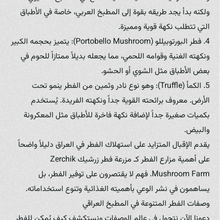
ولكنه بدأ يجد طريقه بقوة إلى المطبخ العربي، خاصة في الأطباق
التي تتطلب نكهة قوية ومميزة.
4. فطر البورتوبيللو (Portobello Mushroom): يتميز بحجمه الكبير
ونكهته الغنية وقوامه اللحمي، مما يجعله بديلاً ممتازاً للحوم في
بعض الأطباق مثل الشوي أو الحشو.
5. الكمأ (Truffle): وهو نوع نادر وثمين من الفطر ينمو تحت
الأرض. معروف برائحته القوية جداً ونكهته الفريدة. يُستخدم
بكميات صغيرة جداً لإضافة نكهة فاخرة للأطباق مثل المعكرونة
والبيض.
يقدم الإقبال المتزايد على استهلاك الفطر في العراق دليلاً واضحاً
على أهمية مزارع الفطر كـ مزرعة فطر زرشيك Zerchik
Mushroom Farm. فهم لا يقتصرون على توفير الفطر، بل
يساهمون في نشر الوعي بأهميته الغذائية وتنوع استخداماته.
وصفات الفطر المتنوعة في المطبخ العراقي
دعونا الآن نتجول في عالم الوصفات ونستكشف كيف يُمكن للفطر