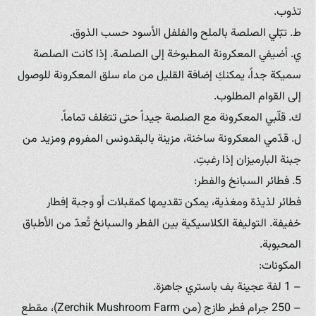
تذوب.
ط. تبّلي الصلصة بالملح والفلفل الأسود حسب الذوق.
ي. أضيفي المعكرونة المطبوخة إلى الصلصة. إذا كانت الصلصة
سميكة جداً، يمكنكِ إضافة القليل من ماء سلق المعكرونة للوصول
إلى القوام المطلوب.
ك. قلّبي المعكرونة مع الصلصة جيداً حتى تتغلف تماماً.
ل. قدّمي المعكرونة ساخنة، مزينة بالبقدونس المفروم ومزيد من
جبنة البارميزان إذا رغبتِ.
5. فطائر السبانخ والفطر:
فطائر لذيذة ومغذية، يمكن تقديمها كمقبلات أو وجبة إفطار
خفيفة. التوليفة الكلاسيكية بين الفطر والسبانخ تُعدّ من الأطباق
المحبوبة.
المكونات:
– 1 لفة عجينة بف باستري جاهزة.
– 250 جرام فطر طازج (من Zerchik Mushroom Farm)، مقطع