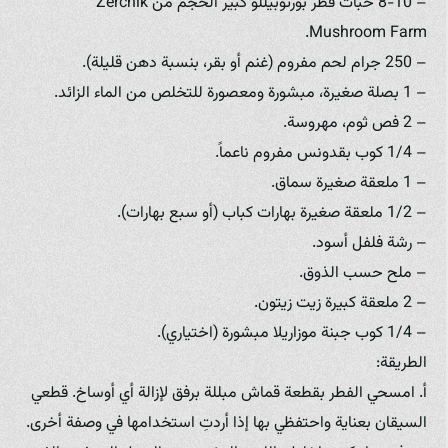
– 8-10 حبات فطر بورتوبيللو كبير الحجم من Zerchik
Mushroom Farm.
– 250 جرام لحم مفروم (غنم أو بقر، بنسبة دهن قليلة).
– 1 بصلة صغيرة، مبشورة ومعصورة للتخلص من الماء الزائد.
– 2 فص ثوم، مهروسة.
– 1/4 كوب بقدونس مفروم ناعماً.
– 1 ملعقة صغيرة سماق.
– 1/2 ملعقة صغيرة بهارات كباب (أو سبع بهارات).
– رشة فلفل أسود.
– ملح حسب الذوق.
– 2 ملعقة كبيرة زيت زيتون.
– 1/4 كوب جبنة موزاريلا مبشورة (اختياري).
الطريقة:
أ. امسحي الفطر بقطعة قماش مبللة برفق لإزالة أي أوساخ. قطعي
السيقان بعناية واحتفظي بها إذا أردتِ استخدامها في وصفة أخرى.