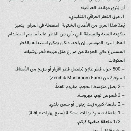
أن يُثري موائدنا العراقية:
1. مرق الفطر العراقي التقليدي:
يُعدّ هذا المرق من الأطباق الشتوية المفضلة في العراق. يتميز
بنكهته الغنية والعميقة التي تأتي من الفطر، غالباً ما يتم استخدام
الفطر البري الموسمي إن وُجد، ولكن يمكن استبداله بالفطر
المستزرع عالي الجودة من مزارع مثل مزرعة فطر زرشيك.
المكونات:
– 500 جرام فطر طازج (يفضل فطر الأزرار أو مزيج من الأصناف
المتوفرة من Zerchik Mushroom Farm).
– 2 بصل متوسط الحجم، مفروم ناعماً.
– 3 فصوص ثوم، مهروسة.
– 2 ملعقة كبيرة زيت زيتون أو سمن بلدي.
– 1 ملعقة صغيرة بهارات مشكلة (سبع بهارات عراقية).
– 1/2 ملعقة صغيرة كركم.
– رشة فلفل أسود.