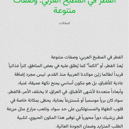
الفطر في المطبخ العربي: وصفات
متنوعة
المقالات
الفطر في المطبخ العربي: وصفات متنوعة
يُعدّ الفطر، أو “الكمأ” كما يُطلق عليه في بعض المناطق، كنزاً غذائياً
فريداً لطالما زيّن موائدنا العربية منذ القدم. ليس مجرد إضافة
عادية للأطباق، بل هو مكون أساسي يمنح نكهة عميقة، غنية،
وأبعاداً متعددة لأشهى الأطباق. في العراق، لا يختلف الأمر، فالفطر،
سواء كان برياً موسمياً أو مُستزرعاً بعناية، يحظى بمكانة خاصة في
قلوب الطهاة والمستهلكين على حد سواء. وتلعب مزارع مثل مزرعة
فطر زرشيك دوراً محورياً في توفير هذا المكون الحيوي، لتلبية
الطلب المتزايد وضمان الجودة العالية.