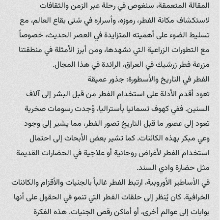
المقالة المتعمقة، سنغوص في رحلة عبر الزمن والثقافات
لاستكشاف مكانة الفطر، رموزه، وأسراره في شتى بقاع العالم، مع
تسليط الضوء على أهميته المتزايدة في العصر الحديث، خصوصاً
مع التطورات الزراعية التي نشهدها، ومن أبرز الأمثلة في منطقتنا
مزرعة فطر زرشيك في العراق، الرائدة في هذا المجال.
الفطر في التاريخ والأسطورة: جذور عميقة
تعود أقدم الأدلة على استخدام الفطر من قبل البشر إلى آلاف
السنين. ففي كهوف تسمانيا بأستراليا، وُجدت رسومات صخرية
تعود إلى عصور ما قبل التاريخ تصور الفطر، مما يشير إلى وجود
وعي مبكر بهذه الكائنات. كما تشير بعض الأبحاث إلى احتمال
استخدام الفطر لأغراض روحانية أو علاجية في الحضارات القديمة
مثل حضارة وادي السند.
في الأساطير الأوروبية، ارتبط الفطر غالباً بالجنيات والأقزام والكائنات
الخرافية. كان يُنظر إلى حلقات الفطر التي تنمو في الحقول على أنها
بوابات إلى عوالم أخرى، أو أماكن رقص الجنيات. هذه الفكرة