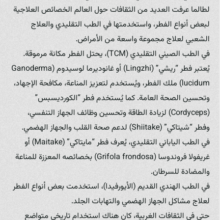
لطالما عرفت العديد من الثقافات حول العالم الخصائص العلاجية
لبعض أنواع الفطر، واستخدمتها في الطب التقليدي والعلاج
الشعبي لعلاج مجموعة واسعة من الأمراض.
في الطب الصيني التقليدي (TCM)، يحتل الفطر مكانة مرموقة.
يُعتبر فطر “ريشي” (Lingzhi) أو غانوديرما لوسيدوم (Ganoderma
lucidum) ملك الفطر، ويُستخدم لتعزيز المناعة، مكافحة الإجهاد،
وتحسين الصحة العامة. كما يُستخدم فطر “الكورديسبس”
(Cordyceps) لزيادة الطاقة وتحسين وظائف الجهاز التنفسي،
وفطر “شيتاكي” (Shiitake) لدعم صحة القلب والجهاز الهضمي.
في الطب الياباني التقليدي، يُعرف فطر “مايتاكي” (Maitake) أو
غريفولا فروندوسا (Grifola frondosa) بخصائصه المعززة للمناعة
والمضادة للسرطان.
في الطب الهندي القديم (الأيورفيدا)، استخدمت بعض أنواع الفطر
لعلاج مشاكل الجهاز الهضمي والتهابات الجلد.
حتى في الثقافات الغربية، كان هناك استخدام تاريخي متواضع