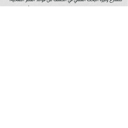
تتسارع وتيرة البحث العلمي في الكشف عن فوائد الفطر الصحية،
ويتم اكتشاف مركبات جديدة ذات خصائص مضادة للأكسدة،
مضادة للالتهابات، ومضادة للسرطان. كما يُدرس تأثير الفطر على
الصحة النفسية والعصبية، حيث تُظهر بعض الأبحاث الأولية نتائج
واعدة. هذا الاهتمام العلمي المتزايد يساهم في تغيير النظرة
السلبية التي قد يحملها البعض عن الفطر، ويجعله عنصراً مرغوباً
في النظام الغذائي الحديث.
إن الزراعة التجارية للفطر، مثل التي تقوم بها مزرعة فطر زرشيك،
تلعب دوراً حاسماً في تلبية الطلب العالمي المتزايد على الفطر
الطازج والعالي الجودة. من خلال استخدام تقنيات الزراعة الحديثة
والبيئات المتحكم بها، يمكن للمزارع الكبيرة إنتاج كميات كبيرة من
الفطر على مدار العام، بغض النظر عن الظروف الجوية. هذا يضمن
توفراً مستمراً للفطر في الأسواق، مما يسهل دمجه في النظام
الغذائي اليومي.
بالإضافة إلى ذلك، تُساهم مزارع الفطر الحديثة في تحسين