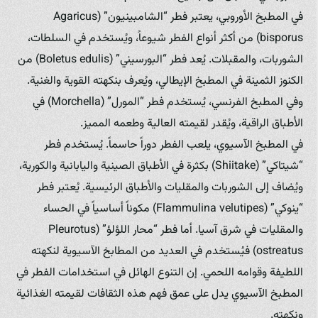
في المطبخ الأوروبي، يعتبر فطر “الشامبينيون” (Agaricus
bisporus) من أكثر أنواع الفطر شيوعاً، ويُستخدم في السلطات،
الشوربات، والمقبلات. يُعد فطر “البورسيني” (Boletus edulis) من
الكنوز الثمينة في المطبخ الإيطالي، ويُعرف بنكهته القوية والغنية.
وفي المطبخ الفرنسي، يُستخدم فطر “المورل” (Morchella) في
الأطباق الراقية، ويُقدر لقيمته العالية وطعمه المميز.
في المطبخ الآسيوي، يلعب الفطر دوراً حاسماً. يُستخدم فطر
“شيتاكي” (Shiitake) بكثرة في الأطباق الصينية واليابانية والكورية،
ويُضاف إلى الشوربات والمقليات والأطباق الرئيسية. يُعتبر فطر
“ينوكي” (Flammulina velutipes) مكوناً أساسياً في الحساء
والمقليات في شرق آسيا. أما فطر “محار اللؤلؤ” (Pleurotus
ostreatus) فيُستخدم في العديد من المطابخ الآسيوية لنكهته
اللطيفة وقوامه اللحمي. إن التنوع الهائل في استخدامات الفطر في
المطبخ الآسيوي يدل على عمق فهم هذه الثقافات لقيمته الغذائية
ونكهته.