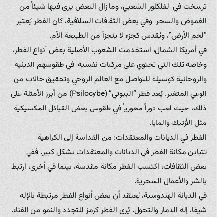
ترسخت في الفلكلور الشعبي، وما زال البعض يرى فيها شيئاً من
الغموض والسحر. وفي بعض الثقافات السلافية، كان الفطر يُعتبر
“لحم الأرض”، ويُقدس كجزء لا يتجزأ من الطبيعة الأم.
في أمريكا الشمال، استخدمت الشعوب الأصلية بعض أنواع الفطر،
وخاصة تلك التي تحتوي على مركبات نفسية، في طقوسهم الدينية
والروحانية كوسيلة للتواصل مع العالم الروحي وتحقيق حالات من
الوعي المتغير. يُعد فطر “البيوتي” (Psilocybe) من أبرز الأمثلة على
ذلك، حيث لعب دوراً محورياً في طقوس بعض القبائل المكسيكية
مثل الأزتيك والمايا.
الفطر في الديانات والمعتقدات: من القداسة إلى الكراهية
تتباين مكانة الفطر في الديانات والمعتقدات بشكل كبير. ففي
بعض الثقافات، اكتسب الفطر مكانة مقدسة، بينما في أخرى، ارتبط
بالشر والأعمال السحرية.
في الديانة الهندوسية، يُعتقد أن بعض أنواع الفطر مرتبطة بالإله
شيفا، إله الدمار والتحول. يُرى الفطر كرمز للتجدد والنمو من الفناء.