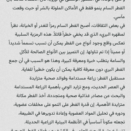
الفطر السام ينمو فقط في الأماكن الملوثة بالشر أو حيث وقعت
مآسي.
في بعض الثقافات، أصبح الفطر السام رمزاً للغدر أو الخيانة، نظراً
لمظهره البريء الذي قد يخفي خطراً قاتلاً. هذه الرمزية السلبية
تعكس واقع وجود أنواع من الفطر يمكن أن تسبب تسمماً شديداً
أو مميتاً إذا تم تناولها. إن التمييز بين الأنواع الصالحة للأكل
والسامة يتطلب خبرة ومعرفة كبيرة، وهذا هو السبب في أن جمع
الفطر البري دون معرفة كافية يمكن أن يكون خطيراً للغاية.
مستقبل الفطر: زراعة مستدامة وفوائد صحية متزايدة
في العصر الحديث، ومع تزايد الوعي بأهمية الزراعة المستدامة
والبحث عن مصادر غذائية صحية ومتجددة، أخذ الفطر مكانة
متزايدة الأهمية. إن قدرة الفطر على النمو على مخلفات عضوية،
ودوره في تحليل المواد العضوية وإعادة تدويرها في الطبيعة،
تجعله مكوناً أساسياً في الأنظمة البيئية الزراعية الحديثة.