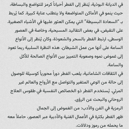
في الديانة البوذية، يُنظر إلى الفطر أحياناً كرمز للتواضع والبساطة،
حيث ينمو في الأماكن المتواضعة ولا يتطلب عناية كبيرة. كما يُربط
بـ “السعادة البسيطة” التي يمكن العثور عليها في الأشياء الصغيرة.
على النقيض، في بعض التقاليد المسيحية، وخاصة في العصور
الوسطى، ارتبط الفطر بالسحر والشعوذة، وكان يُنظر إلى الأنواع
السامة على أنها من عمل الشيطان. هذه النظرة السلبية ربما تعود
إلى غموض نموه وصعوبة التمييز بين الأنواع الصالحة للأكل
والسامة.
في الثقافات الشامانية، يلعب الفطر دوراً محورياً كوسيلة للوصول
إلى حالة من الوعي المتغير والتواصل مع الأرواح والعالم غير
المرئي. يُستخدم الفطر ذو الخصائص النفسية في طقوس العلاج
الروحاني والبحث عن الرؤى.
الرمزية في الفن والأدب: من الغموض إلى الجمال
ظهر الفطر بكثرة في الأعمال الفنية والأدبية عبر العصور، حاملاً معه
ما يحمله من رموز ودلالات.