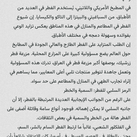
في المطبخ الأمريكي واللاتيني، يُستخدم الفطر في العديد من
الأطباق، من السباغيتي والبيتزا إلى التاكو والكيسايا. إن شيوع
الفطر في المطاعم والمنازل في هذه المناطق يعكس تزايد الوعي
بفوائده وسهولة دمجه في مختلف الأطباق.
إن الطلب المتزايد على الفطر الطازج والعالي الجودة في المطابخ
حول العالم يضع مسؤولية كبيرة على المزارع المحلية. مزرعة فطر
زرشيك، بوصفها أكبر مزرعة فطر في العراق، تدرك هذه المسؤولية
وتعمل جاهدة لتوفير منتجات تلبي أعلى المعايير، مما يساهم في
إثراء تجارب الطهي في المنازل والمطاعم على حد سواء.
الرمز السلبي للفطر: السمية والخطر
على الرغم من الجوانب الإيجابية العديدة المرتبطة بالفطر، إلا أن
جانبه السلبي لا يمكن إهماله. فوجود أنواع سامة وقاتلة أضفى على
الفطر هالة من الخطر والسمية في بعض الثقافات.
في الفلكلور الشعبي، غالباً ما ارتبط الفطر السام بالشر، السم،
وحتى بالوفاة. في العصور الوسطى في أوروبا، كان الاعتقاد شائعاً بأن