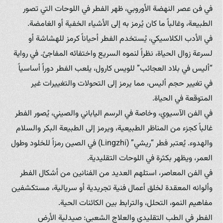
في فن عصر النهضة الأوروبي، ظهر الفطر في اللوحات التي تصور
الطبيعة، وغالباً ما كان يُرمز به إلى الأشياء الخفية أو الغامضة.
في الأدب الكلاسيكي، يُستخدم الفطر أحياناً كرمز للهشاشة أو
لسرعة زوال الحياة، نظراً لنموه السريع واختفائه المفاجئ. في رواية
“أليس في بلاد العجائب” للويس كارول، يلعب الفطر دوراً أساسياً
في تغيير حجم أليس، مما يرمز إلى التحولات والتغييرات غير
المتوقعة في الحياة.
في الفن الآسيوي، وخاصة في الرسم الياباني والصيني، يُصور الفطر
غالباً كجزء من المناظر الطبيعية، ويرمز إلى الطبيعة البكر والسلام
والهدوء. يُعتبر فطر “ريشي” (Lingzhi) في الصين رمزاً للخلود وطول
العمر، ويظهر بكثرة في اللوحات التقليدية.
في الفن المعاصر، استلهم العديد من الفنانين من أشكال الفطر
وألوانه المعقدة لخلق أعمال فنية تجريدية أو سريالية، مستكشفين
مفاهيم النمو، التحلل، والترابط بين الكائنات الحية.
الفطر في الطب التقليدي والعلاج الشعبي: صيدلية الأرض