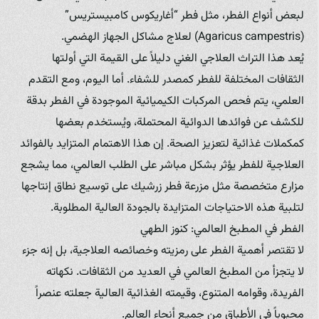
لبعض أنواع الفطر، مثل فطر “أغاريكوس كامبيستريس”
(Agaricus campestris) لعلاج مشاكل الجهاز الهضمي.
يُعد هذا التراث العلاجي الغني دليلاً على القيمة التي أولتها
الثقافات المختلفة للفطر كمصدر للشفاء. أما اليوم، ومع التقدم
العلمي، يتم فحص المركبات الكيميائية الموجودة في الفطر بدقة
للكشف عن فوائدها الدوائية المحتملة، ويُستخدم بعضها
كمكملات غذائية لتعزيز الصحة. إن هذا الاهتمام المتزايد بالفوائد
العلاجية للفطر يؤثر بشكل مباشر على الطلب العالمي، مما يشجع
مزارع متخصصة مثل مزرعة فطر زرشيك على توسيع نطاق إنتاجها
لتلبية هذه الاحتياجات المتزايدة بالجودة العالية المطلوبة.
الفطر في المطبخ العالمي: كنوز الطهي
لا تقتصر أهمية الفطر على رمزيته وخصائصه العلاجية، بل إنه جزء
لا يتجزأ من المطبخ العالمي في العديد من الثقافات. نكهاته
الفريدة، وقوامه المتنوع، وقيمته الغذائية العالية جعلته عنصراً
محبوباً في الأطباق من جميع أنحاء العالم.