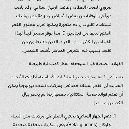
ضروري لصحة العظام، وظائف الجهاز المناعي، وقد يلعب
دوراً في الوقاية من بعض الأمراض. ومزرعة فطر زرشيك
تستخدم تقنيات زراعة متطورة يمكنها تعزيز محتوى الفطر
المنتج لديها من فيتامين D، مما يوفر مصدراً قيماً لهذا
الفيتامين للكثيرين في العراق الذين قد يعانون من
نقصه بسبب قلة التعرض المباشر لأشعة الشمس.
الفوائد الصحية غير المتوقعة: الفطر كصيدلية طبيعية
بعيداً عن كونه مجرد مصدر للمغذيات الأساسية، أظهرت الأبحاث
الحديثة أن الفطر يمتلك خصائص ومركبات نشطة بيولوجياً يمكن
أن تقدم فوائد صحية استثنائية، بعضها ربما لم يخطر ببال
الكثيرين من قبل.
دعم الجهاز المناعي:
يحتوي الفطر على مركبات مثل البيتا-
جلوكان (Beta-glucans)، وهي سكريات معقدة متعددة