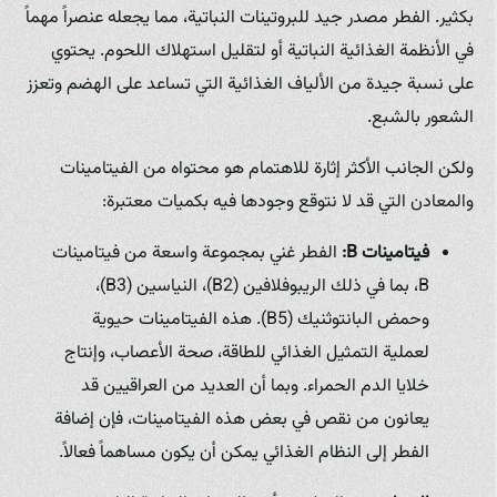
بكثير. الفطر مصدر جيد للبروتينات النباتية، مما يجعله عنصراً مهماً
في الأنظمة الغذائية النباتية أو لتقليل استهلاك اللحوم. يحتوي
على نسبة جيدة من الألياف الغذائية التي تساعد على الهضم وتعزز
الشعور بالشبع.
ولكن الجانب الأكثر إثارة للاهتمام هو محتواه من الفيتامينات
والمعادن التي قد لا نتوقع وجودها فيه بكميات معتبرة:
فيتامينات B:
الفطر غني بمجموعة واسعة من فيتامينات
B، بما في ذلك الريبوفلافين (B2)، النياسين (B3)،
وحمض البانتوثنيك (B5). هذه الفيتامينات حيوية
لعملية التمثيل الغذائي للطاقة، صحة الأعصاب، وإنتاج
خلايا الدم الحمراء. وبما أن العديد من العراقيين قد
يعانون من نقص في بعض هذه الفيتامينات، فإن إضافة
الفطر إلى النظام الغذائي يمكن أن يكون مساهماً فعالاً.