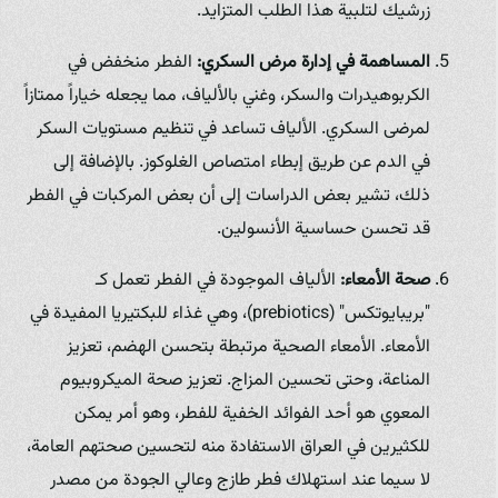
زرشيك لتلبية هذا الطلب المتزايد.
المساهمة في إدارة مرض السكري:
الفطر منخفض في
الكربوهيدرات والسكر، وغني بالألياف، مما يجعله خياراً ممتازاً
لمرضى السكري. الألياف تساعد في تنظيم مستويات السكر
في الدم عن طريق إبطاء امتصاص الغلوكوز. بالإضافة إلى
ذلك، تشير بعض الدراسات إلى أن بعض المركبات في الفطر
قد تحسن حساسية الأنسولين.
صحة الأمعاء:
الألياف الموجودة في الفطر تعمل كـ
"بريبايوتكس" (prebiotics)، وهي غذاء للبكتيريا المفيدة في
الأمعاء. الأمعاء الصحية مرتبطة بتحسن الهضم، تعزيز
المناعة، وحتى تحسين المزاج. تعزيز صحة الميكروبيوم
المعوي هو أحد الفوائد الخفية للفطر، وهو أمر يمكن
للكثيرين في العراق الاستفادة منه لتحسين صحتهم العامة،
لا سيما عند استهلاك فطر طازج وعالي الجودة من مصدر