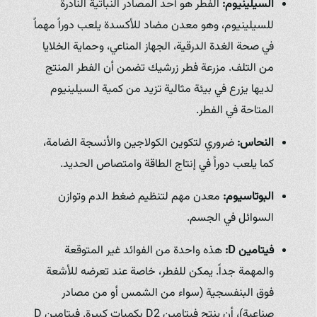
السيلينيوم:
الفطر هو أحد المصادر النباتية النادرة
للسيلينيوم، وهو معدن مضاد للأكسدة يلعب دوراً مهماً
في صحة الغدة الدرقية، الجهاز المناعي، وحماية الخلايا
من التلف. مزرعة فطر زرشيك تضمن أن الفطر المنتج
لديها يزرع في بيئة مثالية تزيد من كمية السيلينيوم
المتاحة في الفطر.
النحاس:
ضروري لتكوين الكولاجين والأنسجة الضامة،
كما يلعب دوراً في إنتاج الطاقة وامتصاص الحديد.
البوتاسيوم:
معدن مهم لتنظيم ضغط الدم وتوازن
السوائل في الجسم.
فيتامين D:
هذه واحدة من الفوائد غير المتوقعة
والمهمة جداً. يمكن للفطر، خاصة عند تعرضه للأشعة
فوق البنفسجية (سواء من الشمس أو من مصادر
صناعية)، أن ينتج فيتامين D2 بكميات كبيرة. فيتامين D