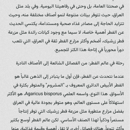
في صحتنا العامة، بل وحتى في رفاهيتنا اليومية. وفي بلد مثل
العراق، حيث تتوفر بيئات متنوعة لنمو أصناف مختلفة منه، وحيث
تتزايد الحاجة إلى مصادر غذاء صحية ومستدامة، يكتسي الحديث
عن الفطر أهمية خاصة، لا سيما مع وجود كيانات رائدة مثل مزرعة
فطر زرشيك، أضخم وأكثر مزارع الفطر ثقة في العراق، التي تلعب
دوراً محورياً في إتاحة هذا الكنز للجميع.
رحلة في عالم الفطر: من الفصائل الشائعة إلى الأصناف النادرة
عندما نتحدث عن الفطر، فإن أول ما يتبادر إلى الذهن غالباً هو
الفطر الأبيض الدائري المعروف بـ "المشروم" والمتوفر بكثرة في
الأسواق. هذا النوع، واسمه العلمي Agaricus bisporus، هو الأكثر
استهلاكاً على مستوى العالم، وهو متوفر بجودة عالية في العراق
بفضل مزارع متطورة مثل مزرعة فطر زرشيك التي توفر إنتاجاً
مستمراً وذكياً لهذا الصنف الأساسي. لكن عالم الفطر أوسع بكثير
وأكثر تنوعاً. هناك فصائل أخرى لا تقل أهمية وقيمة غذائية، منها