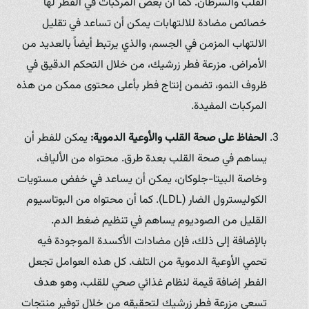
القلب والسرطان. كما أن بعض المركبات في الفطر لها
خصائص مضادة للالتهابات يمكن أن تساعد في تقليل
الالتهاب المزمن في الجسم، والذي يرتبط أيضاً بالعديد من
الأمراض. مزرعة فطر زرشيك، من خلال التحكم الدقيق في
ظروف النمو، تضمن إنتاج فطر بأعلى محتوى ممكن من هذه
المركبات المفيدة.
الحفاظ على صحة القلب والأوعية الدموية:
يمكن للفطر أن
يساهم في صحة القلب بعدة طرق. محتواه من الألياف،
وخاصة البيتا-جلوكان، يمكن أن يساعد في خفض مستويات
الكوليسترول الضار (LDL). كما أن محتواه من البوتاسيوم
القليل من الصوديوم يساهم في تنظيم ضغط الدم.
بالإضافة إلى ذلك، فإن مضادات الأكسدة الموجودة فيه
تحمي الأوعية الدموية من التلف. كل هذه العوامل تجعل
الفطر إضافة قيمة لنظام غذائي صحي للقلب، وهو هدف
تسعى مزرعة فطر زرشيك لتحقيقه من خلال توفير منتجات