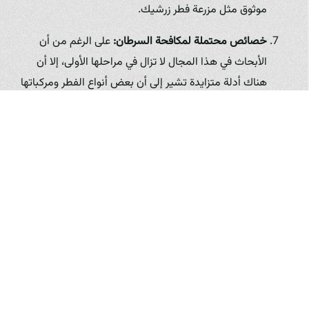
موثوق مثل مزرعة فطر زرشيك.
خصائص محتملة لمكافحة السرطان:
على الرغم من أن
الأبحاث في هذا المجال لا تزال في مراحلها الأولى، إلا أن
هناك أدلة متزايدة تشير إلى أن بعض أنواع الفطر ومركباتها
قد تمتلك خصائص مضادة للسرطان. تعمل هذه المركبات
على عدة جبهات: تحفيز موت الخلايا السرطانية
(apoptosis)، منع انتشار الخلايا السرطانية (metastasis)،
وتحفيز الجهاز المناعي لمهاجمة الخلايا السرطانية. البيتا-
جلوكان الموجود في العديد من أنواع الفطر هو أحد
المركبات التي تُظهر هذه الخصائص الواعدة. في حين لا
يمكن اعتبار الفطر علاجاً للسرطان، إلا أن دمجه في نظام
غذائي صحي يمكن أن يكون جزءاً من استراتيجية وقائية
شاملة. مزرعة فطر زرشيك تساهم في توفير هذا المكون
الغذائي الهام كجزء من تعزيز الوعي بالصحة العامة في