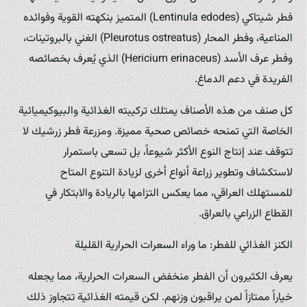
فطر شيتاكي (Lentinula edodes) المتميز بنكهته القوية وفوائده
المناعية، وفطر المحار (Pleurotus ostreatus) الغني بالبروتينات،
وفطر عرف الأسد (Hericium erinaceus) الذي يُعرف بخصائصه
الفريدة في دعم الدماغ.
كل صنف من هذه الأصناف يمتلك تركيبته الغذائية والبيوكيميائية
الخاصة التي تمنحه خصائص صحية مميزة. ومزرعة فطر زرشيك لا
تتوقف عند إنتاج النوع الأكثر شيوعاً، بل تسعى باستمرار
لاستكشاف وتطوير زراعة أنواع أخرى لزيادة التنوع المتاح
للمستهلك العراقي، مما يعكس التزامها بالريادة والابتكار في
القطاع الزراعي بالعراق.
الكنز الغذائي للفطر: ما وراء السعرات الحرارية القليلة
يعرف الكثيرون أن الفطر منخفض السعرات الحرارية، مما يجعله
خياراً ممتازاً لمن يراقبون وزنهم. لكن قيمته الغذائية تتجاوز ذلك