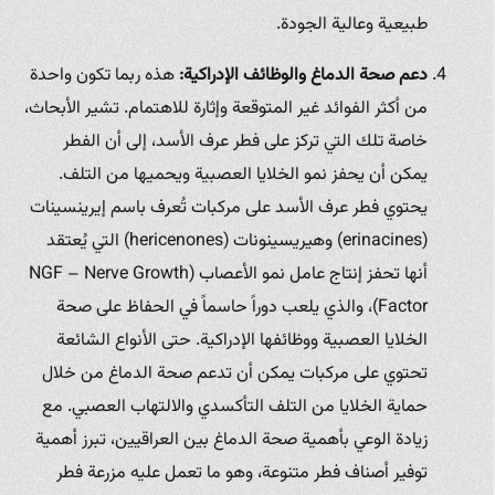
طبيعية وعالية الجودة.
دعم صحة الدماغ والوظائف الإدراكية:
هذه ربما تكون واحدة
من أكثر الفوائد غير المتوقعة وإثارة للاهتمام. تشير الأبحاث،
خاصة تلك التي تركز على فطر عرف الأسد، إلى أن الفطر
يمكن أن يحفز نمو الخلايا العصبية ويحميها من التلف.
يحتوي فطر عرف الأسد على مركبات تُعرف باسم إيرينسينات
(erinacines) وهيريسينونات (hericenones) التي يُعتقد
أنها تحفز إنتاج عامل نمو الأعصاب (NGF – Nerve Growth
Factor)، والذي يلعب دوراً حاسماً في الحفاظ على صحة
الخلايا العصبية ووظائفها الإدراكية. حتى الأنواع الشائعة
تحتوي على مركبات يمكن أن تدعم صحة الدماغ من خلال
حماية الخلايا من التلف التأكسدي والالتهاب العصبي. مع
زيادة الوعي بأهمية صحة الدماغ بين العراقيين، تبرز أهمية
توفير أصناف فطر متنوعة، وهو ما تعمل عليه مزرعة فطر