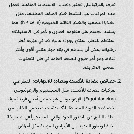
تُعرف بقدرتها على تحفيز وتعديل الاستجابة المناعية. تعمل
هذه المركبات على تنشيط خلايا المناعة المختلفة، مثل
الخلايا البلعمية والخلايا القاتلة الطبيعية (NK cells)، مما
يساعد الجسم على مقاومة العدوى والأمراض. الاستهلاك
المنتظم للفطر، المنتج بجودة عالية كما في مزرعة فطر
زرشيك، يمكن أن يساهم في بناء جهاز مناعي أقوى وأكثر
كفاءة، وهو أمر حيوي للصحة العامة في ظل التحديات
الصحية المتزايدة.
خصائص مضادة للأكسدة ومضادة للالتهابات:
الفطر غني
بمركبات مضادة للأكسدة مثل السيلينيوم والإرغوثيونين
(Ergothioneine). الإرغوثيونين هو حمض أميني فريد يُعرف
بخصائصه القوية المضادة للأكسدة، حيث يحمي الخلايا من
التلف الناتج عن الجذور الحرة، والتي تلعب دوراً في شيخوخة
الخلايا وتطور العديد من الأمراض المزمنة مثل أمراض