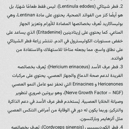
2. فطر شيتاكي (Lentinula edodes): ليس فقط طعامًا شهيًا، بل
هو أيضًا كنز من الفوائد الصحية. يحتوي على مادة Lentinan، وهي
بوليساكاريد تُعرف بخصائصها المضادة للأورام وتعزيز الجهاز
المناعي. كما يحتوي على إريتادينين (Eritadenine) الذي يساعد على
خفض مستويات الكوليسترول في الدم. تنتشر زراعة فطر الشيتاكي
على نطاق واسع، مما يجعله متاحًا للاستهلاك والاستفادة من
فوائده.
3. فطر عرف الأسد (Hericium erinaceus): يُعرف بخصائصه
الفريدة لدعم صحة الدماغ والجهاز العصبي. يحتوي على مركبات
Hericenones و Erinacines التي تحفز نمو عامل النمو العصبي
(Nerve Growth Factor – NGF)، وهو بروتين ضروري لتطوير
وصيانة الخلايا العصبية. يُستخدم فطر عرف الأسد في دعم الذاكرة
والتركيز، وربما يكون له دور في الوقاية من أمراض التنكس العصبي
مثل ألزهايمر وباركنسون.
4. فطر الكورديسيبس (Cordyceps sinensis): يُعرف بخصائصه