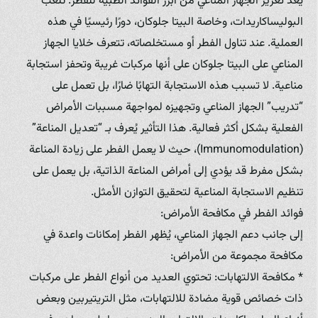
يُعد تعزيز الجهاز المناعي من أبرز الفوائد الطبية للفطر. تلعب
البوليساكاريدات، وخاصة البيتا جلوكان، دورًا رئيسيًا في هذه
العملية. عند تناول الفطر أو مستخلصاته، تتعرف خلايا الجهاز
المناعي على البيتا جلوكان على أنها مركبات غريبة وتحفز استجابة
مناعية. لا تسبب هذه الاستجابة التهابًا ضارًا، بل تعمل على
“تدريب” الجهاز المناعي وتجهيزه لمواجهة مسببات الأمراض
الفعلية بشكل أكثر فعالية. هذا التأثير يُعرف بـ “تعديل المناعة”
(Immunomodulation)، حيث لا يعمل الفطر على زيادة المناعة
بشكل مفرط قد يؤدي إلى أمراض المناعة الذاتية، بل يعمل على
تنظيم الاستجابة المناعية لتحقيق التوازن الأمثل.
فوائد الفطر في مكافحة الأمراض:
إلى جانب دعم الجهاز المناعي، يُظهر الفطر إمكانات واعدة في
مكافحة مجموعة من الأمراض:
* مكافحة الالتهابات: تحتوي العديد من أنواع الفطر على مركبات
ذات خصائص قوية مضادة للالتهابات، مثل التريتيربين وبعض