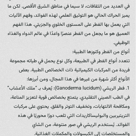
في العديد من الثقافات، لا سيما في مناطق الشرق الأقصى. لكن ما
يميز الحراك الحالي هو التوثيق العلمي لهذه الفوائد، وفهم الآليات
التي يعمل بها الفطر على المستوى الخلوي والجزيئي. هذا الفهم
العميق هو ما يجعل من الفطر عنصرًا واعدًا في عالم الدواء والغذاء
الوظيفي.
أنواع من الفطر وكنوزها الطبية:
تتعدد أنواع الفطر في الطبيعة، وكل نوع يحمل في طياته مجموعة
فريدة من المركبات الكيميائية ذات الخصائص الطبية. بعض
الأنواع أكثر شهرة من غيرها في هذا المجال، ومن أبرزها:
1. فطر الريشي (Ganoderma lucidum): يُعرف بـ “ملك الأعشاب”
في الطب الصيني التقليدي. يتمتع بخصائص قوية لتعزيز المناعة،
ومكافحة الالتهابات، وتخفيف التوتر والقلق. يحتوي على مركبات
التريتيربين والبوليساكاريدات التي تلعب دورًا محوريًا في هذه
الفوائد. يُستخدم الريشي في صور متنوعة، من الشاي
والمستخلصات إلى الكبسولات والمكملات الغذائية.