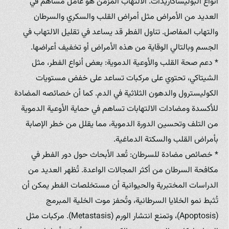
أنواع البوليساكاريدات. الالتهاب المزمن هو عامل مساهم في
العديد من الأمراض مثل أمراض القلب والسكري والسرطان
والتهاب المفاصل. تناول الفطر قد يساعد في تقليل الالتهاب في
الجسم وبالتالي الوقاية من هذه الأمراض أو تخفيف أعراضها.
* دعم صحة القلب والأوعية الدموية: بعض أنواع الفطر، مثل
الشيتاكي، تحتوي على مركبات تساعد على خفض مستويات
الكوليسترول والدهون الثلاثية في الدم. كما أن خصائصه المضادة
للأكسدة ومضادات الالتهابات تساهم في حماية الأوعية الدموية
من التلف وتحسين الدورة الدموية، مما يقلل من خطر الإصابة
بأمراض القلب والسكتة الدماغية.
* خصائص مضادة للسرطان: تُعد الأبحاث حول دور الفطر في
مكافحة السرطان من أكثر المجالات الواعدة. تُظهر العديد من
الدراسات المختبرية والحيوانية أن مستخلصات الفطر يمكن أن
تُثبط نمو الخلايا السرطانية، وتُحفز موت الخلية المبرمج
(Apoptosis)، وتمنع انتشار الورم (Metastasis). مركبات مثل