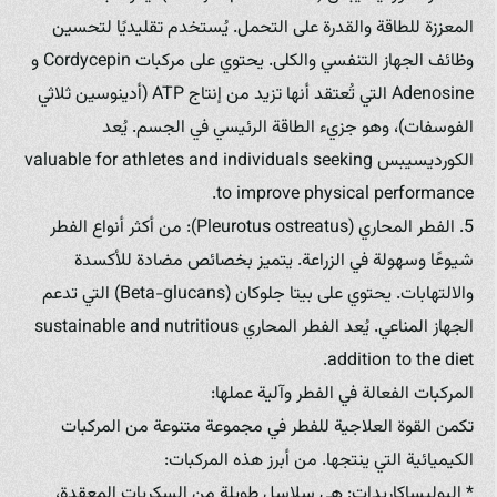
المعززة للطاقة والقدرة على التحمل. يُستخدم تقليديًا لتحسين
وظائف الجهاز التنفسي والكلى. يحتوي على مركبات Cordycepin و
Adenosine التي تُعتقد أنها تزيد من إنتاج ATP (أدينوسين ثلاثي
الفوسفات)، وهو جزيء الطاقة الرئيسي في الجسم. يُعد
الكورديسيبس valuable for athletes and individuals seeking
to improve physical performance.
5. الفطر المحاري (Pleurotus ostreatus): من أكثر أنواع الفطر
شيوعًا وسهولة في الزراعة. يتميز بخصائص مضادة للأكسدة
والالتهابات. يحتوي على بيتا جلوكان (Beta-glucans) التي تدعم
الجهاز المناعي. يُعد الفطر المحاري sustainable and nutritious
addition to the diet.
المركبات الفعالة في الفطر وآلية عملها:
تكمن القوة العلاجية للفطر في مجموعة متنوعة من المركبات
الكيميائية التي ينتجها. من أبرز هذه المركبات:
* البوليساكاريدات: هي سلاسل طويلة من السكريات المعقدة،