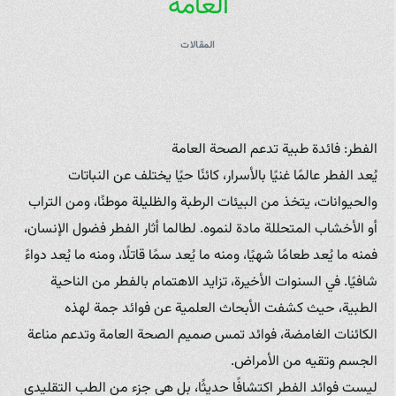
العامة
المقالات
الفطر: فائدة طبية تدعم الصحة العامة
يُعد الفطر عالمًا غنيًا بالأسرار، كائنًا حيًا يختلف عن النباتات
والحيوانات، يتخذ من البيئات الرطبة والظليلة موطنًا، ومن التراب
أو الأخشاب المتحللة مادة لنموه. لطالما أثار الفطر فضول الإنسان،
فمنه ما يُعد طعامًا شهيًا، ومنه ما يُعد سمًا قاتلًا، ومنه ما يُعد دواءً
شافيًا. في السنوات الأخيرة، تزايد الاهتمام بالفطر من الناحية
الطبية، حيث كشفت الأبحاث العلمية عن فوائد جمة لهذه
الكائنات الغامضة، فوائد تمس صميم الصحة العامة وتدعم مناعة
الجسم وتقيه من الأمراض.
ليست فوائد الفطر اكتشافًا حديثًا، بل هي جزء من الطب التقليدي