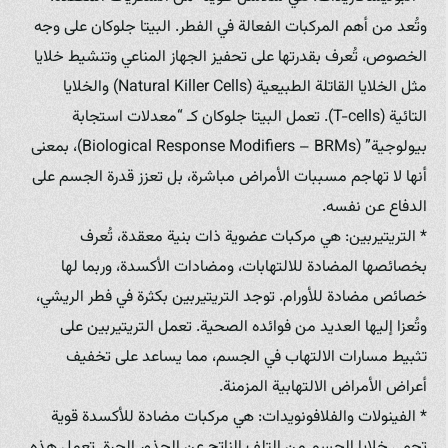
وتُعد من أهم المركبات الفعالة في الفطر. البيتا جلوكان على وجه
الخصوص، تُعرف بقدرتها على تحفيز الجهاز المناعي وتنشيط خلايا
مثل الخلايا القاتلة الطبيعية (Natural Killer Cells) والخلايا
التائية (T-cells). تعمل البيتا جلوكان كـ “معدلات استجابة
بيولوجية” (Biological Response Modifiers – BRMs)، بمعنى
أنها لا تهاجم مسببات الأمراض مباشرة، بل تعزز قدرة الجسم على
الدفاع عن نفسه.
* التريتيربين: هي مركبات عضوية ذات بنية معقدة، تُعرف
بخصائصها المضادة للالتهابات، ومضادات الأكسدة، وربما لها
خصائص مضادة للأورام. توجد التريتيربين بكثرة في فطر الريشي،
وتُعزا إليها العديد من فوائده الصحية. تعمل التريتيربين على
تثبيط مسارات الالتهاب في الجسم، مما يساعد على تخفيف
أعراض الأمراض الالتهابية المزمنة.
* الفينولات والفلافونويدات: هي مركبات مضادة للأكسدة قوية
تحمي خلايا الجسم من التلف الناتج عن الجذور الحرة. تعمل هذه