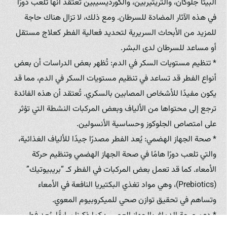
البيتا جلوكان، والتريتيربين، والكورديسيبين تُعتقد أنها تلعب دورًا
في هذه الآثار المضادة للسرطان. ومع ذلك، لا تزال هناك حاجة
للمزيد من الأبحاث السريرية لتحديد فعالية الفطر كعلاج مستقل
أو مساعد للسرطان لدى البشر.
* تنظيم مستويات السكر في الدم: تُظهر بعض الدراسات أن بعض
أنواع الفطر قد تساعد في تنظيم مستويات السكر في الدم، مما قد
يكون مفيدًا للأشخاص المصابين بالسكري. تُعتقد أن هذه الفائدة
ترجع إلى محتواها من الألياف وبعض المركبات النشطة التي تؤثر
على امتصاص الجلوكوز وحساسية الأنسولين.
* صحة الجهاز الهضمي: يُعد الفطر مصدرًا جيدًا للألياف الغذائية،
والتي تلعب دورًا هامًا في صحة الجهاز الهضمي وتنظيم حركة
الأمعاء. كما قد تعمل بعض المركبات في الفطر كـ “بريبيوتيك”
(Prebiotics)، وهي مواد تغذي البكتيريا النافعة في الأمعاء
وتساهم في تحقيق توازن صحي للميكروبيوم المعوي.
* دعم صحة الدماغ والجهاز العصبي: كما ذكرنا سابقًا، يُعد فطر