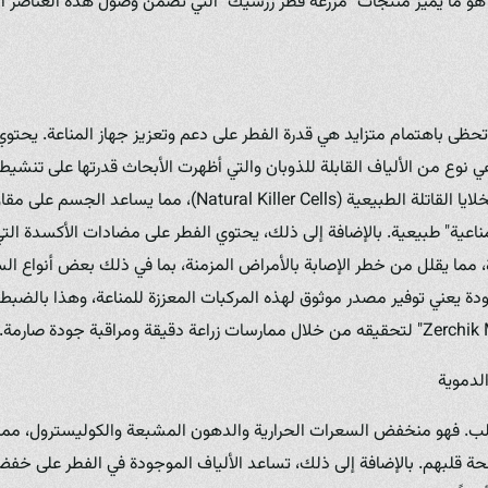
 هو ما يميز منتجات "مزرعة فطر زرشيك" التي تضمن وصول هذه العناصر ا
تحظى باهتمام متزايد هي قدرة الفطر على دعم وتعزيز جهاز المناعة. يحتوي
 (Beta-glucans)، وهي نوع من الألياف القابلة للذوبان والتي أظهرت الأبحاث قدرتها على تن
البلاعم (Macrophages) والخلايا القاتلة الطبيعية ( Killer Cells
ناعية" طبيعية. بالإضافة إلى ذلك، يحتوي الفطر على مضادات الأكسدة ال
ة، مما يقلل من خطر الإصابة بالأمراض المزمنة، بما في ذلك بعض أنواع ا
جودة يعني توفير مصدر موثوق لهذه المركبات المعززة للمناعة، وهذا بالضب
لدموية
ب. فهو منخفض السعرات الحرارية والدهون المشبعة والكوليسترول، مما يجع
 قلبهم. بالإضافة إلى ذلك، تساعد الألياف الموجودة في الفطر على خف