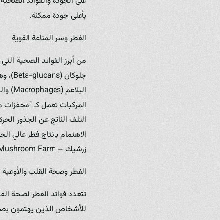
على الجودة والفوائد الصحية
بأعلى جودة ممكنة.
الفطر وسر المناعة القوية
من أبرز الفوائد الصحية التي 
جلوكان
المركبات تعمل كـ "محفزات م
التلف الناتج عن الجذور الحر
الاهتمام بإنتاج فطر عالي ال
زرشيك – Zerchik Mushroom Farm" لتحقيقه من خلال ممارسات زراعة دقيقة ومراقبة جودة صارمة.
الفطر وصحة القلب والأوعية ا
تتعدد فوائد الفطر لصحة القل
للأشخاص الذين يهتمون بصحة