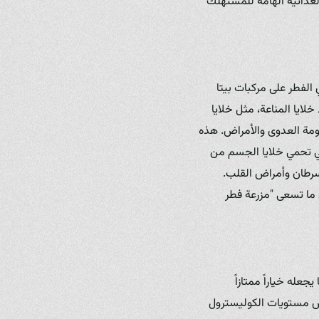
لغذائية الهامة للمستهلك
 الفطر على مركبات بيتا
شيط خلايا المناعة، مثل خلايا
Natural)، مما يساعد الجسم على مقاومة العدوى والأمراض. هذه
تي تحمي خلايا الجسم من
لسرطان وأمراض القلب.
ط ما تسعى "مزرعة فطر
له خياراً ممتازاً
ض مستويات الكوليسترول