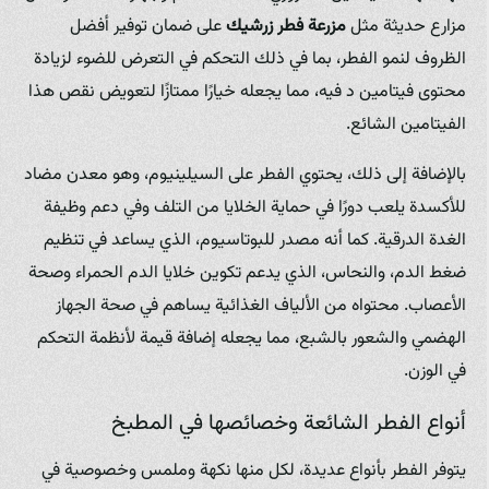
مزارع حديثة مثل
مزرعة فطر زرشيك
على ضمان توفير أفضل
الظروف لنمو الفطر، بما في ذلك التحكم في التعرض للضوء لزيادة
محتوى فيتامين د فيه، مما يجعله خيارًا ممتازًا لتعويض نقص هذا
الفيتامين الشائع.
بالإضافة إلى ذلك، يحتوي الفطر على السيلينيوم، وهو معدن مضاد
للأكسدة يلعب دورًا في حماية الخلايا من التلف وفي دعم وظيفة
الغدة الدرقية. كما أنه مصدر للبوتاسيوم، الذي يساعد في تنظيم
ضغط الدم، والنحاس، الذي يدعم تكوين خلايا الدم الحمراء وصحة
الأعصاب. محتواه من الألياف الغذائية يساهم في صحة الجهاز
الهضمي والشعور بالشبع، مما يجعله إضافة قيمة لأنظمة التحكم
في الوزن.
أنواع الفطر الشائعة وخصائصها في المطبخ
يتوفر الفطر بأنواع عديدة، لكل منها نكهة وملمس وخصوصية في