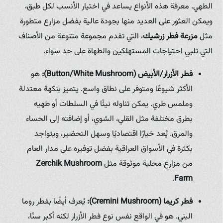
الطهي. معرفة هذه الأنواع يساعد في اختيار الأنسب لكل طبق،
ويمكن العثور على العديد منها بجودة عالية بفضل مزارع متطورة
مثل
مزرعة فطر زرشيك
، التي تقدم مجموعة متنوعة من الأصناف
التي تلبي احتياجات المستهلكين والطهاة على حد سواء.
فطر الأزرار/الأبيض (Button/White Mushroom):
هو
الأكثر شيوعًا ومتوفر على نطاق واسع. يتميز بنكهة معتدلة
وملمس طري. يمكن تناوله نيئًا في السلطات أو طهيه
بطرق مختلفة مثل القلي، الشوي، أو إضافته إلى الحساء
والمرق. يُعد خيارًا اقتصاديًا وسهل التحضير، ويتواجد
بكثرة في الأسواق العراقية بفضل توفيره على مدار العام
من مزارع محلية موثوقة مثل
Zerchik Mushroom
.
Farm
فطر كريما (Cremini Mushroom):
يُعرف أيضًا بفطر روما
البني. هو في الواقع نفس نوع فطر الأزرار لكنه أكبر سنًا،