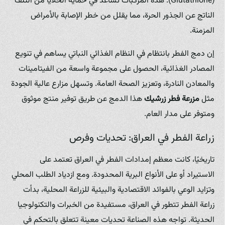
(Glutathione). هذه المركبات تساعد في حماية الخلايا من التلف
الناتج عن الجذور الحرة، مما يقلل من خطر الإصابة بالأمراض
المزمنة.
إن دمج الفطر بانتظام في النظام الغذائي النباتي يساهم في تنويع
المصادر الغذائية، الحصول على مجموعة واسعة من الفيتامينات
والمعادن النادرة، وتعزيز الصحة العامة. وتسهل مزارع عالية الجودة
مثل
مزرعة فطر زرشيك
هذا الدمج عن طريق توفير منتج موثوق
ومتوفر على مدار العام.
زراعة الفطر في العراق: تحديات وفرص
تاريخيًا، كانت معظم إمدادات الفطر في العراق تعتمد على
الاستيراد أو على الأنواع البرية المحدودة. ومع ازدياد الطلب المحلي
وتزايد الوعي بالفوائد الاقتصادية والبيئية للزراعة المحلية، بدأت
زراعة الفطر تتطور في العراق، مستفيدة من الخبرات والتكنولوجيا
الحديثة. تواجه هذه الصناعة تحديات معينة تتعلق بالتحكم في