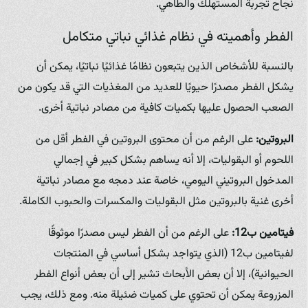
نجاح تجربة المستهلك والطاهي.
الفطر وأهميته في نظام غذائي نباتي متكامل
بالنسبة للأشخاص الذين يتبعون نظامًا غذائيًا نباتيًا، يمكن أن
يشكل الفطر مصدرًا حيويًا للعديد من المغذيات التي قد يكون من
الصعب الحصول عليها بكميات كافية من مصادر نباتية أخرى.
البروتين:
على الرغم من أن محتوى البروتين في الفطر أقل من
اللحوم أو البقوليات، إلا أنه يساهم بشكل كبير في إجمالي
المدخول البروتيني اليومي، خاصة عند دمجه مع مصادر نباتية
أخرى غنية بالبروتين مثل البقوليات والمكسرات والحبوب الكاملة.
فيتامين ب12:
على الرغم من أن الفطر ليس مصدرًا موثوقًا
لفيتامين ب12 (الذي يتواجد بشكل أساسي في المنتجات
الحيوانية)، إلا أن بعض الأبحاث تشير إلى أن بعض أنواع الفطر
المزروعة يمكن أن تحتوي على كميات ضئيلة منه. ومع ذلك، يجب