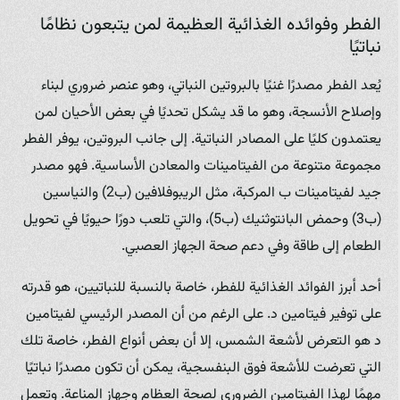
الفطر وفوائده الغذائية العظيمة لمن يتبعون نظامًا
نباتيًا
يُعد الفطر مصدرًا غنيًا بالبروتين النباتي، وهو عنصر ضروري لبناء
وإصلاح الأنسجة، وهو ما قد يشكل تحديًا في بعض الأحيان لمن
يعتمدون كليًا على المصادر النباتية. إلى جانب البروتين، يوفر الفطر
مجموعة متنوعة من الفيتامينات والمعادن الأساسية. فهو مصدر
جيد لفيتامينات ب المركبة، مثل الريبوفلافين (ب2) والنياسين
(ب3) وحمض البانتوثنيك (ب5)، والتي تلعب دورًا حيويًا في تحويل
الطعام إلى طاقة وفي دعم صحة الجهاز العصبي.
أحد أبرز الفوائد الغذائية للفطر، خاصة بالنسبة للنباتيين، هو قدرته
على توفير فيتامين د. على الرغم من أن المصدر الرئيسي لفيتامين
د هو التعرض لأشعة الشمس، إلا أن بعض أنواع الفطر، خاصة تلك
التي تعرضت للأشعة فوق البنفسجية، يمكن أن تكون مصدرًا نباتيًا
مهمًا لهذا الفيتامين الضروري لصحة العظام وجهاز المناعة. وتعمل