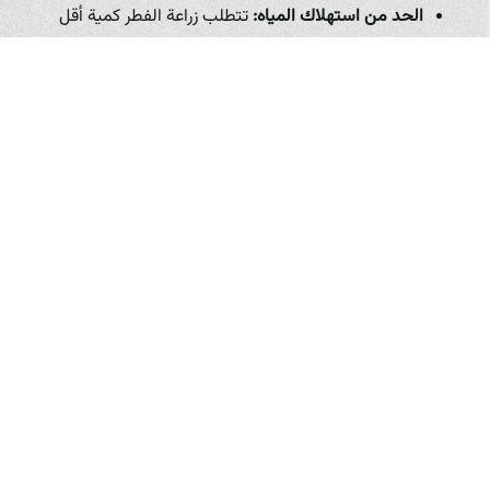
الحد من استهلاك المياه:
تتطلب زراعة الفطر كمية أقل
من المياه مقارنة بالعديد من المحاصيل الأخرى.
تقليل استخدام المواد الكيميائية:
من خلال التحكم
الجيد في البيئة واتباع ممارسات صحية صارمة، يمكن
تقليل أو حتى إلغاء الحاجة لاستخدام المبيدات والأسمدة
الكيميائية الضارة.
كفاءة الطاقة:
تسعى المزارع الحديثة إلى تحسين
استخدام الطاقة في التحكم في درجة الحرارة والرطوبة
والتهوية. قد يشمل ذلك استخدام أنظمة عزل فعالة أو
مصادر طاقة بديلة.
تساهم هذه الممارسات المستدامة التي تتبعها
مزرعة فطر زرشيك
في حماية البيئة والموارد الطبيعية في العراق، وتوفر للمستهلكين
منتجات صحية وآمنة خالية من المخلفات الكيميائية الضارة. هذا