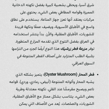
شرق آسيا، ويحظى بشعبية كبيرة بفضل نكهته الدخانية
المميزة وقوامه المطاطي بعض الشيء. يحتوي على
مركبات يعتقد أنها تعزز جهاز المناعة. يستخدم على نطاق
واسع في الأطباق الآسيوية، ويضيف عمقًا ونكهة فريدة
للشوربات، الأطباق المقلية، والأرز. بدأ ينتشر استخدامه
في العراق بفضل التنوع الذي تقدمه المزارع المتطورة.
توفر
مزرعة فطر زرشيك
هذا النوع أيضًا كجزء من التزامها
بتلبية الطلب المتزايد على أصناف الفطر المتنوعة في
السوق العراقي.
فطر المحار (Oyster Mushroom):
يتميز بشكله الذي
يشبه المحار وألوانه المتنوعة (أبيض، رمادي، وردي). قوامه
ناعم ويصبح مقرمشًا عند القلي. نكهته معتدلة وطرية
بعض الشيء. يتناسب بشكل ممتاز مع الأطباق المقلية،
الشوربات، والصلصات. يُعد من الأصناف التي يمكن