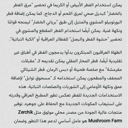
يمكن استخدام الفطر الأبيض أو الكريما في تحضير "مرق الفطر
بالخضار" كبديل صحي لمرق اللحم أو الدجاج. كما يمكن إضافة فطر
البورتوبيلو المشوي والمتبل إلى طبق "برياني الخضار" ليمنحه قوامًا
ونكهة غنية. يمكن أيضًا استخدام الفطر المقطع والمشوي في
تحضير "حشوة الفطر والبصل" للفطائر العراقية أو "الكبة النباتية".
الطهاة العراقيون المبتكرون بدأوا يدمجون الفطر في أطباق غير
تقليدية أيضًا. فطر المحار المقلي يمكن تقديمه كـ "مقبلات
مقرمشة" مع صلصة طحينة أو دبس الرمان. فطر الشيتاكي
المجفف والمطحون يمكن استخدامه كـ "مسحوق توابل" لإضافة
عمق ونكهة الأومامي إلى الشوربات والصلصات النباتية. هذه
الاستخدامات الجديدة للفطر تعكس تطور المطبخ العراقي وقدرته
على استيعاب المكونات الجديدة مع الحفاظ على جوهره. توفير
منتجات عالية الجودة من مصدر محلي موثوق مثل
Zerchik
Mushroom Farm
هو عامل أساسي لدعم هذا التطور وضمان