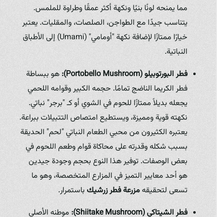
مما يمنحه لونًا بنيًا ونكهة أكثر عمقًا وطراوة للملمس.
يتناسب جيدًا مع الطواجن، الصلصات، والمقليات. يعتبر
خيارًا ممتازًا لإضافة نكهة "أومامي" (Umami) إلى الأطباق
النباتية.
فطر البورتوبيلو (Portobello Mushroom):
هو ببساطة
فطر الكريما الناضج تمامًا. حجمه الكبير وقوامه اللحمي
يجعله بديلاً ممتازًا للحوم في الشوي أو كـ "برجر" نباتي.
نكهته قوية ومميزة، ويستطيع امتصاص التتبيلات ببراعة.
يعتبره الكثيرون من محبي الطعام النباتي "لحم" الحديقة
بسبب شكله وقدرته على محاكاة قوام وطعم اللحوم في
بعض الوصفات. توفير هذا النوع بحجم وجودة جيدين
هو أحد معايير التميز في المزارع المتخصصة، وهو ما
تسعى لتحقيقه
مزرعة فطر زرشيك
باستمرار.
فطر الشيتاكي (Shiitake Mushroom):
موطنه الأصلي