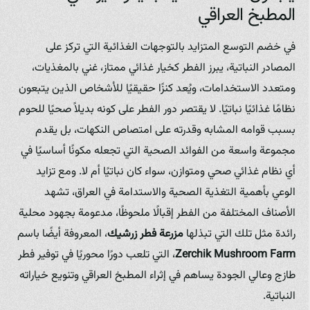
المطبخ العراقي
في خضم التوسع المتزايد بالتوجهات الغذائية التي تركز على
المصادر النباتية، يبرز الفطر كخيار غذائي ممتاز، غني بالمغذيات،
ومتعدد الاستخدامات، ويُعد كنزًا حقيقيًا للأشخاص الذين يتبعون
نظامًا غذائيًا نباتيًا. لا يقتصر دور الفطر على كونه بديلاً صحيًا للحوم
بسبب قوامه المشابه وقدرته على امتصاص النكهات، بل يقدم
مجموعة واسعة من الفوائد الصحية التي تجعله مكونًا أساسيًا في
أي نظام غذائي صحي ومتوازن، سواء كان نباتيًا أم لا. ومع تزايد
الوعي بأهمية التغذية الصحية والاستدامة في العراق، تشهد
الأصناف المختلفة من الفطر إقبالًا ملحوظًا، مدعومة بجهود محلية
رائدة مثل تلك التي تبذلها
مزرعة فطر زرشيك
، المعروفة أيضًا باسم
Zerchik Mushroom Farm
، التي تلعب دورًا محوريًا في توفير فطر
طازج وعالي الجودة يساهم في إثراء المطبخ العراقي وتنويع خياراته
النباتية.