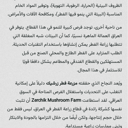
الظروف البيئية (الحرارة، الرطوبة، التهوية)، وتوفير المواد الخام
المناسبة (البيئة التي ينمو فيها الفطر)، ومكافحة الآفات والأمراض.
من ناحية أخرى، توجد فرص كبيرة للنمو في هذا القطاع. يتوفر في
العراق العمالة الماهرة نسبيًا، كما أن البيئات شبه المغلقة التي
تتطلبها زراعة الفطر يمكن إنشاؤها باستخدام التقنيات الحديثة.
الطلب المتزايد على الفطر الطازج والمحلي الصنع من قبل
المستهلكين والقطاع الفندقي والمطاعم يشكل دافعًا قويًا
للاستثمار في هذا المجال.
ويُعد النجاح الذي حققته
مزرعة فطر زرشيك
دليلاً على إمكانية
التغلب على التحديات واستغلال الفرص المتاحة في السوق
العراقي. لقد استطاعت
Zerchik Mushroom Farm
أن تثبت
نفسها كشركة رائدة في قطاع زراعة الفطر في العراق، ليس فقط من
خلال حجم إنتاجها، ولكن أيضًا من خلال التزامها بالجودة والابتكار
وتبني ممارسات زراعية مستدامة.