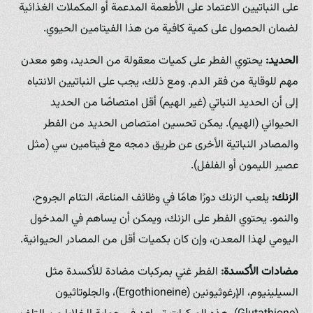
على النباتيين الاعتماد على الأطعمة المدعمة أو المكملات الغذائية
لضمان الحصول على كمية كافية من هذا الفيتامين الحيوي.
الحديد:
يحتوي الفطر على كميات معقولة من الحديد، وهو معدن
مهم للوقاية من فقر الدم. ومع ذلك، يجب على النباتيين الانتباه
إلى أن الحديد النباتي (غير الهيم) أقل امتصاصًا من الحديد
الحيواني (الهيم). يمكن تحسين امتصاص الحديد من الفطر
والمصادر النباتية الأخرى عن طريق دمجه مع فيتامين سي (مثل
عصير الليمون أو الفلفل).
الزنك:
يلعب الزنك دورًا هامًا في وظائف المناعة، التئام الجروح،
والنمو. يحتوي الفطر على الزنك، ويمكن أن يساهم في المدخول
اليومي لهذا المعدن، وإن كان بكميات أقل من المصادر الحيوانية.
مضادات الأكسدة:
الفطر غني بمركبات مضادة للأكسدة مثل
السيلينيوم، الإرغوثيونين (Ergothioneine)، والجلوتاثيون