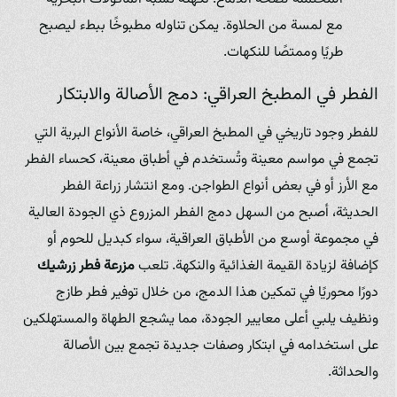
مع لمسة من الحلاوة. يمكن تناوله مطبوخًا ببطء ليصبح
طريًا وممتصًا للنكهات.
الفطر في المطبخ العراقي: دمج الأصالة والابتكار
للفطر وجود تاريخي في المطبخ العراقي، خاصة الأنواع البرية التي
تجمع في مواسم معينة وتُستخدم في أطباق معينة، كحساء الفطر
مع الأرز أو في بعض أنواع الطواجن. ومع انتشار زراعة الفطر
الحديثة، أصبح من السهل دمج الفطر المزروع ذي الجودة العالية
في مجموعة أوسع من الأطباق العراقية، سواء كبديل للحوم أو
كإضافة لزيادة القيمة الغذائية والنكهة. تلعب
مزرعة فطر زرشيك
دورًا محوريًا في تمكين هذا الدمج، من خلال توفير فطر طازج
ونظيف يلبي أعلى معايير الجودة، مما يشجع الطهاة والمستهلكين
على استخدامه في ابتكار وصفات جديدة تجمع بين الأصالة
والحداثة.