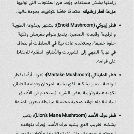
زراعتها بشكل مستدام، ويُعد من المنتجات التي توليها
مزرعة فطر زرشيك
اهتمامًا خاصًا لتوفيرها بجودة عالية.
فطر إينوكي (Enoki Mushroom):
يشتهر بجذوعه الطويلة
والرفيعة وقبعاته الصغيرة. يتميز بقوام مقرمش ونكهة
حلوة خفيفة. يستخدم عادة نيئًا في السلطات أو يضاف
في نهاية الطهي إلى الشوربات والأطباق المقلية للحفاظ
على قوامه.
فطر المايتاكي (Maitake Mushroom):
يُعرف أيضًا بفطر
الرقصة. يتميز بشكله الذي يشبه المرجان وقوامه الطبقي.
نكهته غنية وترابية بعض الشيء. يُستخدم في الأطباق
اليابانية وله فوائد صحية محتملة مرتبطة بتعزيز المناعة.
فطر عرف الأسد (Lion’s Mane Mushroom):
يتميز
بشكله الغريب الذي يشبه عرف الأسد. يُعرف بفوائده
المحتملة لصحة الدماغ. نكهته تشبه المأكولات البحرية