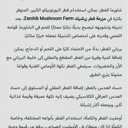
شاورما الفطر: يمكن استخدام فطر البورتوبيللو الكبير، المتوفر
بكثرة في
مزرعة فطر زرشيك
Zerchik Mushroom Farm
، بعد
تتبيله وتشويهه ليصبح بديلًا نباتيًا ممتازًا للحم في الشاورما. قوامه
اللحمي وقدرته على امتصاص التتبيلة تجعله خيارًا مثاليًا.
برياني الفطر: بدلًا من الاعتماد كليًا على اللحم أو الدجاج، يمكن
إضافة كمية وفيرة من الفطر المقطع والمقلي إلى خليط البرياني مع
الأرز والخضروات. سيضفي الفطر نكهة الأومامي الغنية وقوامًا
متنوعًا يثري الطبق.
حساء العدس بالفطر: إضافة الفطر المقلي أو المسلوق إلى حساء
العدس العراقي الكلاسيكي يضيف إليه نكهة عميقة وقيمة غذائية
أكبر، ويجعله أكثر إشباعًا.
أومليت الفطر والكمأة: استخدام الفطر بأنواعه المختلفة، وخاصة
الكمأة إذا كان متوفرًا، في الأومليت الصباحي، يرفع من قيمة وجبة