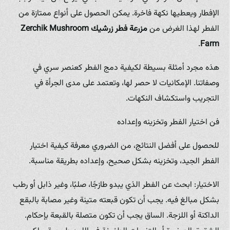
الإفطار ويعطيها نكهة فاخرة. يمكن الحصول على أنواع ممتازة من
الفطر لهذا الغرض من
مزرعة فطر زرشيك
Zerchik Mushroom
.
Farm
هذه مجرد أمثلة بسيطة لكيفية دمج الفطر كعنصر سري في
وصفاتنا. الإمكانيات لا حصر لها، وتعتمد على مدى الجرأة في
التجريب واستكشاف النكهات.
فن اختيار الفطر وتخزينه وإعداده
للحصول على أفضل النتائج، من الضروري معرفة كيفية اختيار
الفطر الجيد، وتخزينه بشكل صحيح، وإعداده بطريقة مناسبة.
الاختيار: ابحث عن الفطر الذي يبدو طازجًا، صلبًا، وغير ذابل أو رطب
بشكل مبالغ فيه. يجب أن تكون قبعته متينة وغير مصابة بالبقع
الداكنة أو اللزجة. الساق يجب أن تكون متصلة بالقبعة بإحكام.