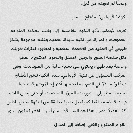
وعمقًا لم نعهده من قبل.
نكهة "الأومامي": مفتاح السحر
تُعرف الأومامي بأنها النكهة الخامسة، إلى جانب الحلاوة، الملوحة،
الحموضة، والمرارة. هي نكهة لذيذة، لحمية، وغنية، موجودة بشكل
طبيعي في العديد من الأطعمة المخمرة والمطهوة لفترات طويلة،
مثل صلصة الصويا والجبن المعتق واللحوم المشوية. الفطر،
وخاصة بعد طهيه، يحتوي على نسبة عالية من الغلوتامات، وهي
المركب المسؤول عن نكهة الأومامي. هذه النكهة تمنح الأطباق
عمقًا و"امتلاءً" في الفم، مما يجعلها أكثر إرضاءً وشهية. عندما
تضيف الفطر إلى الشوربات، المرق، الصلصات، أو حتى يخني اللحم،
فإنك لا تضيف فقط كمية، بل تضيف طبقة من النكهة تجعل الطبق
أكثر تعقيدًا وغنى. هذا هو السر الأول من أسرار الفطر كمكون سري.
القوام المتنوع والغني: إضافة إلى المذاق