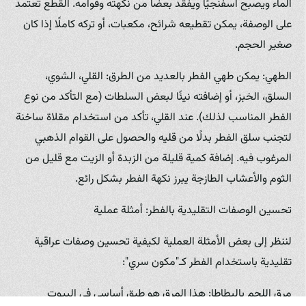
الماء ويصبح اسفنجيًا ويفقد بعضًا من نكهته وقوامه. القطع تعتمد
على الوصفة، يمكن تقطيعه شرائح، مكعبات، أو تركه كاملًا إذا كان
صغير الحجم.
الطهي: يمكن طهي الفطر بالعديد من الطرق: القلي، الشوي،
السلق، الخبز، أو إضافته نيئًا لبعض السلطات (مع التأكد من نوع
الفطر المناسب لذلك). عند القلي، تأكد من استخدام مقلاة ساخنة
لتجنب سلق الفطر بدلًا من قليه والحصول على القوام الذهبي
المرغوب فيه. إضافة كمية قليلة من الزبدة أو الزيت مع قليل من
الثوم والأعشاب الطازجة يبرز نكهة الفطر بشكل رائع.
تحسين الوصفات التقليدية بالفطر: أمثلة عملية
لننظر إلى بعض الأمثلة العملية لكيفية تحسين وصفات عراقية
تقليدية باستخدام الفطر كـ"مكون سري":
مرق اللحم بالبطاطا: هذا المرق هو طبق أساسي في البيوت