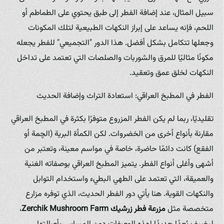
سبيل المثال، عند إضافة الفطر إلى طبق يحتوي على الطماطم أو
اللحم، فإنه يساعد على إبراز النكهات الطبيعية لتلك المكونات
وجعلها تتكامل بشكل أفضل. هذا الدور "التجميعي" للفطر يجعله
مكونًا مثاليًا للمرق والشوربات والصلصات التي تعتمد على تداخل
النكهات لخلق عمق وتعقيد.
الفطر في المطبخ العراقي: استعادة التراث وإضافة الحديث
تقليديًا، ربما لم يكن الفطر المزروع متوفرًا بكثرة في المطبخ العراقي
مقارنة بأنواع أخرى من الخضروات. لكن الكمأة البرية (الچمة أو
الفقع) كانت دائمًا حاضرة، خاصة في مواسم معينة، وتعتبر من
أشهى وأغلى أنواع الفطر. يتميز المطبخ العراقي بوصفاته الغنية
والعميقة، التي تعتمد على الطهي البطيء واستخدام التوابل
والنكهات القوية. هنا يأتي دور الفطر الحديث، الذي توفره مزارع
متخصصة مثل
مزرعة فطر زرشيك
Zerchik Mushroom Farm
،