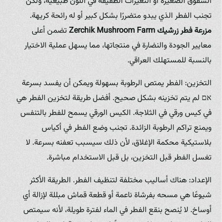
الشقوق الصغيرة أو التغيرات الطفيفة في اللون طبيعية، ولكن
تجنب الفطر الذي يبدو متضررًا بشكل كبير أو له رائحة كريهة.
مزرعة فطر زرشيك
Zerchik Mushroom Farm
تضمن أعلى
معايير الجودة والنضارة في منتجاتها، مما يسهل عملية الاختيار
بالنسبة للمستهلك العراقي.
التخزين: الفطر يمتص الرطوبة بسهولة ويمكن أن يفسد بسرعة
אם لم يتم تخزينه بشكل صحيح. أفضل طريقة لتخزين الفطر هي
في كيس ورقي في الثلاجة. الكيس الورقي يسمح للفطر بالتنفس
ويمنع تراكم الرطوبة الزائدة. تجنب وضع الفطر في أكياس
بلاستيكية محكمة الإغلاق، لأن ذلك سيسبب تعفنه بسرعة. لا
تغسل الفطر قبل التخزين، بل قبل الاستخدام مباشرة.
الإعداد: هناك أساليب مختلفة لتنظيف الفطر. الطريقة الأكثر
شيوعًا هي مسحه بفرشاة ناعمة أو قطعة قماش مبللة لإزالة أي
أوساخ. لا يُنصح بنقع الفطر في الماء لفترة طويلة، لأنه سيمتص