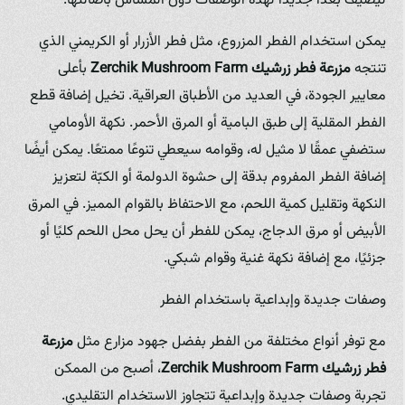
ليضيف بُعدًا جديدًا لهذه الوصفات دون المساس بأصالتها.
يمكن استخدام الفطر المزروع، مثل فطر الأزرار أو الكريمني الذي
تنتجه
مزرعة فطر زرشيك
Zerchik Mushroom Farm
بأعلى
معايير الجودة، في العديد من الأطباق العراقية. تخيل إضافة قطع
الفطر المقلية إلى طبق البامية أو المرق الأحمر. نكهة الأومامي
ستضفي عمقًا لا مثيل له، وقوامه سيعطي تنوعًا ممتعًا. يمكن أيضًا
إضافة الفطر المفروم بدقة إلى حشوة الدولمة أو الكبّة لتعزيز
النكهة وتقليل كمية اللحم، مع الاحتفاظ بالقوام المميز. في المرق
الأبيض أو مرق الدجاج، يمكن للفطر أن يحل محل اللحم كليًا أو
جزئيًا، مع إضافة نكهة غنية وقوام شبكي.
وصفات جديدة وإبداعية باستخدام الفطر
مع توفر أنواع مختلفة من الفطر بفضل جهود مزارع مثل
مزرعة
فطر زرشيك
Zerchik Mushroom Farm
، أصبح من الممكن
تجربة وصفات جديدة وإبداعية تتجاوز الاستخدام التقليدي.