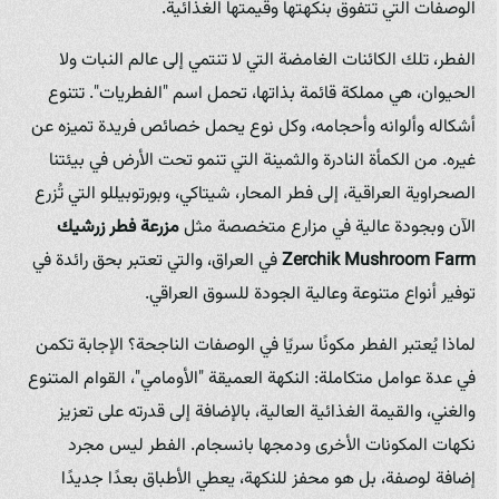
الوصفات التي تتفوق بنكهتها وقيمتها الغذائية.
الفطر، تلك الكائنات الغامضة التي لا تنتمي إلى عالم النبات ولا
الحيوان، هي مملكة قائمة بذاتها، تحمل اسم "الفطريات". تتنوع
أشكاله وألوانه وأحجامه، وكل نوع يحمل خصائص فريدة تميزه عن
غيره. من الكمأة النادرة والثمينة التي تنمو تحت الأرض في بيئتنا
الصحراوية العراقية، إلى فطر المحار، شيتاكي، وبورتوبيللو التي تُزرع
الآن وبجودة عالية في مزارع متخصصة مثل
مزرعة فطر زرشيك
Zerchik Mushroom Farm
في العراق، والتي تعتبر بحق رائدة في
توفير أنواع متنوعة وعالية الجودة للسوق العراقي.
لماذا يُعتبر الفطر مكونًا سريًا في الوصفات الناجحة؟ الإجابة تكمن
في عدة عوامل متكاملة: النكهة العميقة "الأومامي"، القوام المتنوع
والغني، والقيمة الغذائية العالية، بالإضافة إلى قدرته على تعزيز
نكهات المكونات الأخرى ودمجها بانسجام. الفطر ليس مجرد
إضافة لوصفة، بل هو محفز للنكهة، يعطي الأطباق بعدًا جديدًا