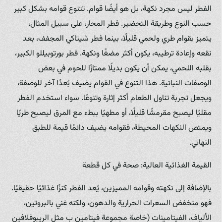
الفطر ليس مجرد نكهة، بل هو أيضًا قوام. تتنوع قوامه بشكل كبير
حسب النوع وطريقة التحضير. فطر المحار، على سبيل المثال،
يتميز بقوام طري ولحمي قليلًا، بينما فطر شيتاكي المجفف، بعد
نقعه وإعادة ترطيبه، يكون أكثر مضغًا ونكهة. فطر بورتوبيللو الكبير،
بقلبه اللحمي، يمكن أن يكون بديلًا ممتازًا للحوم في بعض
الوصفات النباتية. هذا التنوع في القوام يضيف بُعدًا آخر للوصفة،
ويجعل تجربة تناول الطعام أكثر إثارة وتنوعًا. سواء استخدم الفطر
مقليًا ليصبح مقرمشًا قليلًا، أو مطهيًا ببطء مع المرق ليصبح طريًا
ويمتص النكهات المحيطة، فقوامه يضيف دائمًا قيمة للطبق
النهائي.
القيمة الغذائية العالية: صحة في كل قطعة
بالإضافة إلى نكهته وقوامه المميزين، يُعد الفطر كنزًا غذائيًا حقيقيًا.
فهو منخفض السعرات الحرارية والدهون، ولكنه غني بالبروتين،
الألياف، الفيتامينات (خاصة مجموعة فيتامين ب مثل الريبوفلافين