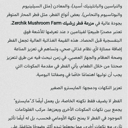
والنياسين والبانثينيك أسيد)، والمعادن (مثل السيلينيوم
والبوتاسيوم والنحاس). بعض أنواع الفطر، مثل فطر المحار المتوفر
بجودة عالية في
مزرعة فطر زرشيك
Zerchik Mushroom Farm
،
تعتبر مصدرًا طبيعيًا لفيتامين د عند تعرضها للأشعة فوق
البنفسجية قبل الحصاد. هذه القيمة الغذائية العالية تجعل الفطر
إضافة ممتازة لأي نظام غذائي صحي، وتساهم في تعزيز المناعة
وصحة العظام والجهاز العصبي. في زمن نبحث فيه عن طرق لتعزيز
صحتنا من خلال الطعام، يأتي الفطر في مقدمة المكونات التي
يجب أن نوليها اهتمامًا خاصًا في وصفاتنا اليومية.
تعزيز النكهات ودمجها: المايسترو الصغير
الفطر لا يضيف فقط نكهته الخاصة، بل يعمل أيضًا كـ"مايسترو"
يجمع بين نكهات المكونات الأخرى ويعززها. مركب الغلوتامات
الموجود في الفطر لا يمنح نكهة الأومامي فحسب، بل له أيضًا تأثير
تآزري مع نكهات أخرى، مما يجعلها تبدو أكثر وضوحًا وتناغمًا. على