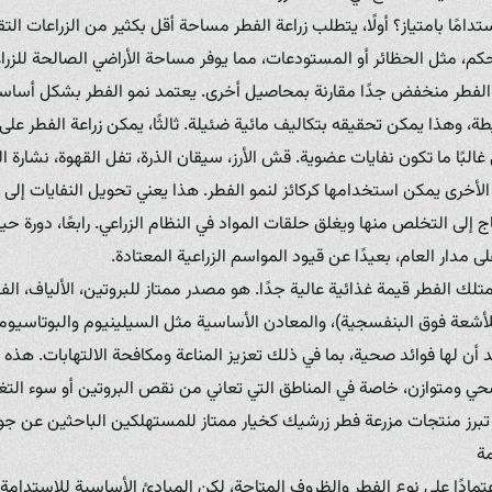
دامًا بامتياز؟ أولًا، يتطلب زراعة الفطر مساحة أقل بكثير من الزراعات التق
م، مثل الحظائر أو المستودعات، مما يوفر مساحة الأراضي الصالحة للزرا
اعة الفطر منخفض جدًا مقارنة بمحاصيل أخرى. يعتمد نمو الفطر بشكل أساس
يطة، وهذا يمكن تحقيقه بتكاليف مائية ضئيلة. ثالثًا، يمكن زراعة الفطر عل
تي غالبًا ما تكون نفايات عضوية. قش الأرز، سيقان الذرة، تفل القهوة، نشا
الأخرى يمكن استخدامها كركائز لنمو الفطر. هذا يعني تحويل النفايات إلى غ
إلى التخلص منها ويغلق حلقات المواد في النظام الزراعي. رابعًا، دورة حيا
على مدار العام، بعيدًا عن قيود المواسم الزراعية المعتادة.
 يمتلك الفطر قيمة غذائية عالية جدًا. هو مصدر ممتاز للبروتين، الألياف، ال
د التعرض للأشعة فوق البنفسجية)، والمعادن الأساسية مثل السيلينيوم والبوتاس
 أن لها فوائد صحية، بما في ذلك تعزيز المناعة ومكافحة الالتهابات. هذه 
صحي ومتوازن، خاصة في المناطق التي تعاني من نقص البروتين أو سوء التغذ
تبرز منتجات مزرعة فطر زرشيك كخيار ممتاز للمستهلكين الباحثين عن جود
مة
مادًا على نوع الفطر والظروف المتاحة، لكن المبادئ الأساسية للاستدامة غ