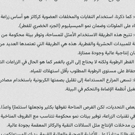
وية: كما ذكرنا، استخدام النفايات والمخلفات العضوية كركائز هو أساس زراعة
اء على الملوثات وضمان نمو الميسيليوم (الجزء الخضري للفطر).
لية: تتيح هذه الطريقة الاستخدام الأمثل للمساحة، وتوفر بيئة محكومة من 
ة للمبيدات الحشرية والفطرية. هذه هي الطريقة التي تعتمدها العديد من ا
 إنتاجية عالية وجودة ممتازة.
ب الفطر الرطوبة ولكنه لا يحتاج إلى الري بالغمر كما هو الحال في الزراعات 
حفاظ على مستوى الرطوبة المطلوب بأقل استهلاك للمياه.
ة: تسعى المزارع المستدامة إلى تقليل بصمتها الكربونية باستخدام مصادر
يل أنظمة الإضاءة والتحكم في البيئة.
بعض التحديات، لكن الفرص المتاحة تفوقها بكثير وتجعلها استثمارًا واعدًا
ي تقنيات الزراعة، توفير بيئات نمو محكومة تتناسب مع الظروف المناخية
ين مدخلات الإنتاج مثل السلالات النقية والركائز المعقمة بجودة عالية.
 طلبًا متزايدًا على الأغذية الصحية والعالية القيمة. يدرك المستهلكون 