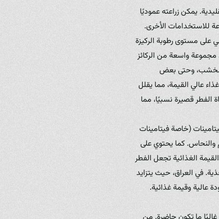
ليدية. يمكن زراعته عموديًا
عة للاستخدامات الأخرى.
ي على مستوى رطوبة الركيزة
ى مجموعة واسعة من الركائز
رة الخشب، وحتى بعض
ذاء عالي القيمة، مما يقلل
ة الفطر قصيرة نسبيًا، مما
فيتامينات (خاصة فيتامينات
يوم والنحاس. كما يحتوي على
القيمة الغذائية تجعل الفطر
ية. في العراق، حيث يتزايد
ة عالية وقيمة غذائية.
البًا ما تكون حاضرة. من