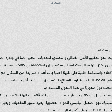
المقالات
المستدامة
ث نحو تحقيق الأمن الغذائي والتصدي لتحديات التغير المناخي وندرة الموار
من ركائز الزراعة المستدامة للمستقبل. إن استكشاف إمكانات الفطر في هذا
فاءة واستدامة، قادرة على تلبية احتياجات أعداد متزايدة من السكان مع ال
ام بالابتكار الزراعي وتطوير القطاع، تكتسب زراعة الفطر أهمية خاصة، لا س
لعب دورًا محوريًا في هذا التحول المستدام.
غذي، بل هو كائن حي فريد من نوعه، مملكة قائمة بذاتها تختلف عن النب
البيئية، فهو المحلل الرئيسي للمواد العضوية، يعيد تدوير المغذيات ويعزز 
ا مثاليًا للاندماج في أنظمة الزراعة المستدامة.