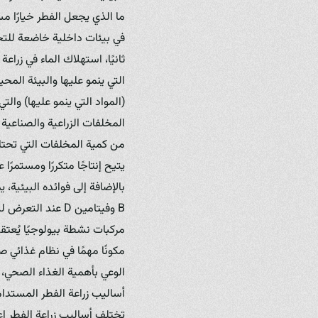
ما الذي يجعل الفطر خيارًا مست
في بيئات داخلية خاضعة للتحك
ثانيًا، استهلاك الماء في زر
التي ينمو عليها والبيئة المح
(المواد التي ينمو عليها) وال
المخلفات الزراعية والصناعية 
من كمية المخلفات التي تحتاج 
يتيح إنتاجًا متكررًا ومستمرًا 
بالإضافة إلى فوائده البيئية،
B وفيتامين D عن
مركبات نشطة بيولوجيًا يُعتقد
مكونًا مهمًا في نظام غذائي 
الوعي بأهمية الغذاء الصحي، 
أساليب زراعة الفطر المستدا
تختلف أساليب زراعة الفطر اعت