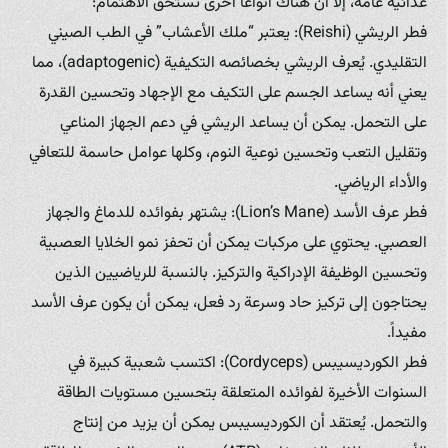
غذائية عامة، إلا أن هناك أنواعاً أخرى تستحق الاهتمام:
فطر الريشي (Reishi): يعتبر “ملك الأعشاب” في الطب الصيني
التقليدي. يُعرف الريشي بخصائصه التكيفية (adaptogenic)، مما
يعني أنه يساعد الجسم على التكيف مع الإجهاد وتحسين القدرة
على التحمل. يمكن أن يساعد الريشي في دعم الجهاز المناعي
وتقليل التعب وتحسين نوعية النوم، وكلها عوامل حاسمة للتعافي
والأداء الرياضي.
فطر عرف الأسد (Lion’s Mane): يشتهر بفوائده للدماغ والجهاز
العصبي. يحتوي على مركبات يمكن أن تحفز نمو الخلايا العصبية
وتحسين الوظيفة الإدراكية والتركيز. بالنسبة للرياضيين الذين
يحتاجون إلى تركيز حاد وسرعة رد فعل، يمكن أن يكون عرف الأسد
مفيداً.
فطر الكورديسيبس (Cordyceps): اكتسب شعبية كبيرة في
السنوات الأخيرة لفوائده المتعلقة بتحسين مستويات الطاقة
والتحمل. يُعتقد أن الكورديسيبس يمكن أن يزيد من إنتاج