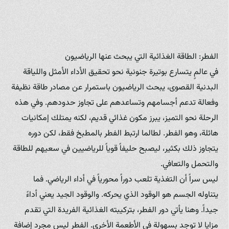
الفطر: الطاقة الغذائية التي يبحث عنها الرياضيون
في عالمٍ يتسارع بوتيرة جنونية نحو تحقيق الأداء الأمثل واللياقة
البدنية القصوى، يبحث الرياضيون باستمرار عن مصادر طاقة نظيفة
وفعالة تدعم أجسامهم وتساعدهم على تجاوز حدودهم. وفي هذه
الرحلة نحو التميز، يبرز مكون غذائي قديم، لكنه يمتلك إمكانيات
هائلة، وهو الفطر. لطالما ارتبط الفطر بالمطبخ فقط، لكن دوره
يتجاوز ذلك بكثير، ليصبح حليفاً قوياً للرياضيين في سعيهم للطاقة
والتحمل والتعافي.
ليس سراً أن التغذية تلعب دوراً محورياً في أداء الرياضي. فما
يتناوله الجسم هو الوقود الذي يحركه. والوقود الجيد يعني أداءً
جيداً. وهنا يأتي دور الفطر، بتركيبته الغذائية الفريدة التي تقدم
مزايا لا توجد بسهولة في الأطعمة الأخرى. الفطر ليس مجرد إضافة