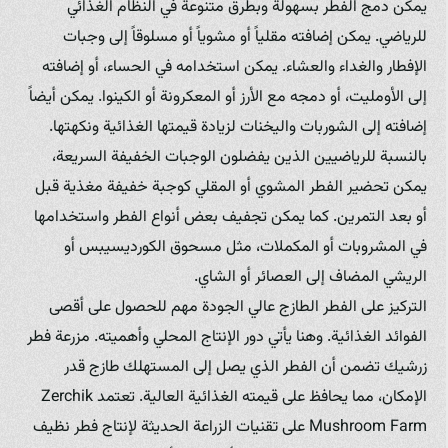
يمكن دمج الفطر بسهولة وبطرق متنوعة في النظام الغذائي
للرياضي. يمكن إضافته مقلياً أو مشوياً أو مسلوقاً إلى وجبات
الإفطار والغداء والعشاء. يمكن استخدامه في الحساء، أو إضافته
إلى الأومليت، أو دمجه مع الأرز أو المعكرونة أو الكينوا. يمكن أيضاً
إضافته إلى الشوربات واليخنات لزيادة قيمتها الغذائية ونكهتها.
بالنسبة للرياضيين الذين يفضلون الوجبات الخفيفة السريعة،
يمكن تحضير الفطر المشوي أو المقلي كوجبة خفيفة مغذية قبل
أو بعد التمرين. كما يمكن تجفيف بعض أنواع الفطر واستخدامها
في المشروبات أو المكملات، مثل مسحوق الكورديسيبس أو
الريشي المضاف إلى العصائر أو الشاي.
التركيز على الفطر الطازج عالي الجودة مهم للحصول على أقصى
الفوائد الغذائية. وهنا يأتي دور الإنتاج المحلي وأهميته. مزرعة فطر
زرشيك تضمن أن الفطر الذي يصل إلى المستهلك طازج قدر
الإمكان، مما يحافظ على قيمته الغذائية العالية. تعتمد Zerchik
Mushroom Farm على تقنيات الزراعة الحديثة لإنتاج فطر نظيف