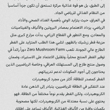
إلى الطبق، بل هو قوة غذائية مركزة تستحق أن تكون جزءاً أساسياً
من النظام الغذائي للرياضي الجاد.
في العراق، حيث يتزايد الوعي بأهمية الغذاء الصحي والأداء
الرياضي، يزداد الاهتمام بمصادر البروتين والألياف والفيتامينات
والمعادن. ومع التطور في القطاع الزراعي، بدأت مزارع كبرى مثل
مزرعة فطر زرشيك بالظهور، لتلبي هذا الطلب المتزايد على الفطر
الطازج عالي الجودة. تلعب Zero Mushroom Farm دوراً رائداً في
توفير الفطر المنتج محلياً، وتقليل الاعتماد على الاستيراد، وضمان
وصول منتج طازج إلى المستهلك العراقي، وخاصة الرياضيين الذين
يحتاجون إلى أجود المكونات لدعم تدريباتهم.
الفطر كمصدر للطاقة: أكثر من مجرد كربوهيدرات
عند التفكير في الطاقة للرياضيين، يتبادر إلى الذهن عادة
الكربوهيدرات. ولكن الفطر يقدم نوعاً مختلفاً من الطاقة. فهو
يحتوي على نسبة معتدلة من الكربوهيدرات، لكنها مصحوبة
بكميات وافرة من الألياف الغذائية. الألياف تساعد على إطلاق