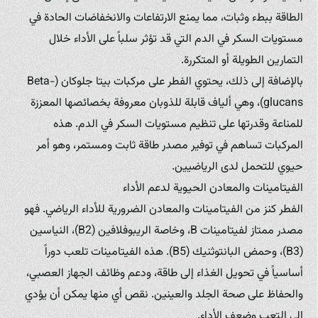
الطاقة ببطء وثبات، مما يمنع الارتفاعات والانخفاضات الحادة في
مستويات السكر في الدم التي قد تؤثر سلباً على الأداء خلال
التمارين الطويلة أو المتكررة.
بالإضافة إلى ذلك، يحتوي الفطر على مركبات بيتا جلوكان (Beta-
glucans)، وهي ألياف قابلة للذوبان معروفة بخصائصها المعززة
للمناعة وقدرتها على تنظيم مستويات السكر في الدم. هذه
المركبات تساهم في توفير مصدر طاقة ثابت ومستمر، وهو أمر
حيوي للتحمل لدى الرياضيين.
الفيتامينات والمعادن الحيوية لدعم الأداء
الفطر كنز من الفيتامينات والمعادن الضرورية للأداء الرياضي. فهو
مصدر ممتاز لفيتامينات B، وخاصة الريبوفلافين (B2)، النياسين
(B3)، وحمض البانتوثنيك (B5). هذه الفيتامينات تلعب دوراً
أساسياً في تحويل الغذاء إلى طاقة، ودعم وظائف الجهاز العصبي،
والحفاظ على صحة الجلد والعينين. نقص أي منها يمكن أن يؤدي
إلى التعب وضعف الأداء.