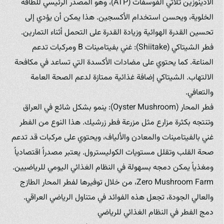
الأدينوزين ثلاثي الفوسفات (ATP)، وهو المصدر الرئيسي للطاقة
الخلوية، ويحسن استخدام الأكسجين. هذا يمكن أن يؤدي إلى
تحسين القدرة الهوائية وزيادة القدرة على التحمل أثناء التمارين.
فطر الشيتاكي (Shiitake): غني بفيتامينات B ومركبات تدعم
المناعة. كما يحتوي على مضادات الأكسدة التي تساعد في مكافحة
الالتهاب. الشيتاكي إضافة غذائية ممتازة لدعم الصحة العامة
والتعافي.
فطر المحار (Oyster Mushroom): ينمو بشكل شائع في العراق
وتنتجه بكثرة مزارع مثل مزرعة فطر زرشيك. هذا النوع من الفطر
غني بالفيتامينات والمعادن والألياف، ويحتوي على مركبات قد تدعم
صحة القلب وتقلل مستويات الكوليسترول. يعتبر مصدراً اقتصادياً
ومغذياً يمكن دمجه بسهولة في النظام الغذائي اليومي للرياضيين.
Zero Mushroom Farm، من خلال توفيرها لفطر المحار الطازج
والعالي الجودة، تجعل هذه الفوائد في متناول الرياضي العراقي.
دمج الفطر في النظام الغذائي للرياضي