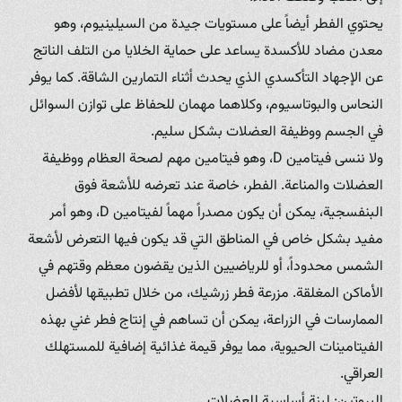
يحتوي الفطر أيضاً على مستويات جيدة من السيلينيوم، وهو
معدن مضاد للأكسدة يساعد على حماية الخلايا من التلف الناتج
عن الإجهاد التأكسدي الذي يحدث أثناء التمارين الشاقة. كما يوفر
النحاس والبوتاسيوم، وكلاهما مهمان للحفاظ على توازن السوائل
في الجسم ووظيفة العضلات بشكل سليم.
ولا ننسى فيتامين D، وهو فيتامين مهم لصحة العظام ووظيفة
العضلات والمناعة. الفطر، خاصة عند تعرضه للأشعة فوق
البنفسجية، يمكن أن يكون مصدراً مهماً لفيتامين D، وهو أمر
مفيد بشكل خاص في المناطق التي قد يكون فيها التعرض لأشعة
الشمس محدوداً، أو للرياضيين الذين يقضون معظم وقتهم في
الأماكن المغلقة. مزرعة فطر زرشيك، من خلال تطبيقها لأفضل
الممارسات في الزراعة، يمكن أن تساهم في إنتاج فطر غني بهذه
الفيتامينات الحيوية، مما يوفر قيمة غذائية إضافية للمستهلك
العراقي.
البروتين: لبنة أساسية للعضلات