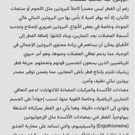
رغم أن الفطر ليس مصدراً كاملاً للبروتين مثل اللحوم أو منتجات
الألبان، إلا أنه يوفر كمية لا بأس بها من البروتين النباتي عالي
الجودة، وخاصة في بعض الأنواع. البروتين ضروري لإصلاح وتجديد
أنسجة العضلات بعد التمارين، وبناء كتلتها. إضافة الفطر إلى
الأطباق يمكن أن يساهم في زيادة محتوى البروتين الإجمالي في
الوجبة، مما يدعم تعافي العضلات ونموها، وهو أمر حيوي
للرياضيين الذين يسعون لتحسين قوتهم وتحملهم. مزرعة فطر
زرشيك تلتزم بإنتاج فطر بأعلى المعايير، مما يضمن توفير مصدر
بروتين نباتي نظيف وآمن.
مضادات الأكسدة والمركبات المضادة للالتهابات: لدعم التعافي
التمارين الرياضية، وخاصة القوية منها، تسبب إجهاداً على الجسم
وتؤدي إلى التهابات دقيقة. وهنا يأتي دور الفطر بمركباته النشطة
بيولوجياً. الفطر غني بمضادات الأكسدة مثل الإرجوثيونين
(Ergothioneine) والسيلينيوم، والتي تساعد على محاربة الجذور