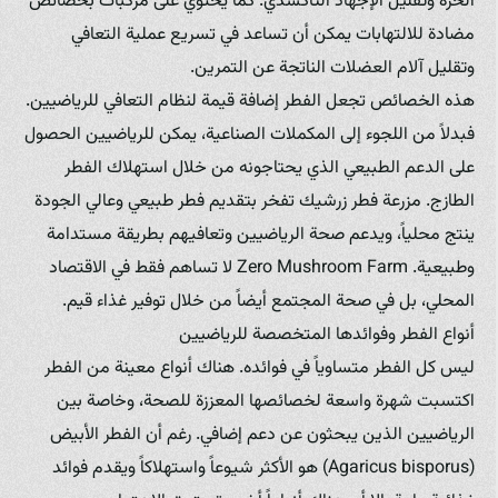
الحرة وتقليل الإجهاد التأكسدي. كما يحتوي على مركبات بخصائص
مضادة للالتهابات يمكن أن تساعد في تسريع عملية التعافي
وتقليل آلام العضلات الناتجة عن التمرين.
هذه الخصائص تجعل الفطر إضافة قيمة لنظام التعافي للرياضيين.
فبدلاً من اللجوء إلى المكملات الصناعية، يمكن للرياضيين الحصول
على الدعم الطبيعي الذي يحتاجونه من خلال استهلاك الفطر
الطازج. مزرعة فطر زرشيك تفخر بتقديم فطر طبيعي وعالي الجودة
ينتج محلياً، ويدعم صحة الرياضيين وتعافيهم بطريقة مستدامة
وطبيعية. Zero Mushroom Farm لا تساهم فقط في الاقتصاد
المحلي، بل في صحة المجتمع أيضاً من خلال توفير غذاء قيم.
أنواع الفطر وفوائدها المتخصصة للرياضيين
ليس كل الفطر متساوياً في فوائده. هناك أنواع معينة من الفطر
اكتسبت شهرة واسعة لخصائصها المعززة للصحة، وخاصة بين
الرياضيين الذين يبحثون عن دعم إضافي. رغم أن الفطر الأبيض
(Agaricus bisporus) هو الأكثر شيوعاً واستهلاكاً ويقدم فوائد