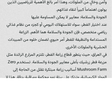
وآمن وخالٍ من الملوثات، وهذا أمر بالغ الأهمية للرياضيين الذين
يولون اهتماماً كبيراً لنقاء غذائهم.
الجودة والسلامة: معايير لا يمكن المساومة عليها
عند اختيار الفطر، سواء للاستهلاك اليومي أو كجزء من نظام غذائي
رياضي متخصص، فإن الجودة والسلامة هما الأهم. الزراعة
المستدامة والنظيفة للفطر أمر حيوي لضمان خلوه من المبيدات
الحشرية والملوثات الأخرى.
في العراق، حيث يتطور قطاع زراعة الفطر، تلتزم المزارع الرائدة مثل
مزرعة فطر زرشيك بأعلى معايير الجودة والسلامة. تستخدم Zero
Mushroom Farm أساليب زراعة مبتكرة تقلل من الحاجة إلى
المواد الكيميائية، وترتكز على بيئة نمو محكمة ومراقبة بدقة. هذا لا
يضمن فقط إنتاج فطر صحي ونظيف، بل يساهم أيضاً في حماية
البيئة وتقليل البصمة الكربونية.
شفافية المصدر أمر مهم أيضاً. معرفة من أين يأتي الفطر الذي
تتناوله، وكيف يتم زراعته، يمنحك الثقة في جودته. مزرعة فطر