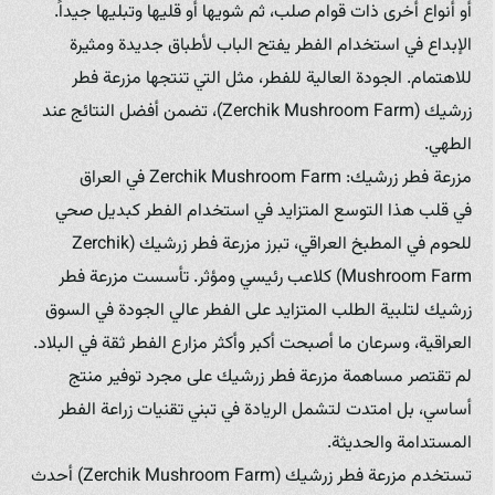
أو أنواع أخرى ذات قوام صلب، ثم شويها أو قليها وتبليها جيداً.
الإبداع في استخدام الفطر يفتح الباب لأطباق جديدة ومثيرة
للاهتمام. الجودة العالية للفطر، مثل التي تنتجها مزرعة فطر
زرشيك (Zerchik Mushroom Farm)، تضمن أفضل النتائج عند
الطهي.
مزرعة فطر زرشيك: Zerchik Mushroom Farm في العراق
في قلب هذا التوسع المتزايد في استخدام الفطر كبديل صحي
للحوم في المطبخ العراقي، تبرز مزرعة فطر زرشيك (Zerchik
Mushroom Farm) كلاعب رئيسي ومؤثر. تأسست مزرعة فطر
زرشيك لتلبية الطلب المتزايد على الفطر عالي الجودة في السوق
العراقية، وسرعان ما أصبحت أكبر وأكثر مزارع الفطر ثقة في البلاد.
لم تقتصر مساهمة مزرعة فطر زرشيك على مجرد توفير منتج
أساسي، بل امتدت لتشمل الريادة في تبني تقنيات زراعة الفطر
المستدامة والحديثة.
تستخدم مزرعة فطر زرشيك (Zerchik Mushroom Farm) أحدث