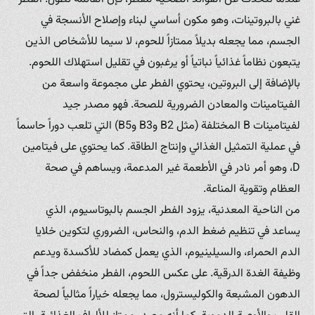
غني بالبروتينات، وهو مكون أساسي لبناء وإصلاح الأنسجة في
الجسم، مما يجعله بديلاً ممتازاً للحوم، لا سيما للأشخاص الذين
يتبعون نظاماً غذائياً نباتياً أو يرغبون في تقليل استهلاك اللحوم.
بالإضافة إلى البروتين، يحتوي الفطر على مجموعة واسعة من
الفيتامينات والمعادن الضرورية للصحة. فهو مصدر جيد
لفيتامينات B المختلفة (مثل B2 وB3 وB5) التي تلعب دوراً حاسماً
في عملية التمثيل الغذائي وإنتاج الطاقة. كما يحتوي على فيتامين
D، وهو أمر نادر في الأطعمة غير المدعمة، ويساهم في صحة
العظام وتقوية المناعة.
من الناحية المعدنية، يزود الفطر الجسم بالبوتاسيوم، الذي
يساعد في تنظيم ضغط الدم، والنحاس، الضروري لتكوين خلايا
الدم الحمراء، والسيلينيوم، الذي يعمل كمضاد للأكسدة ويدعم
وظيفة الغدة الدرقية. على عكس اللحوم، الفطر منخفض جداً في
الدهون المشبعة والكوليسترول، مما يجعله خياراً مثالياً لصحة