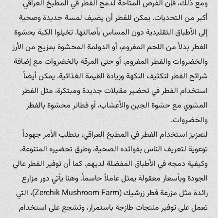
ومع ذلك، فإن الفرص المتاحة لدمج الفطر في المطبخ العراقي
أكبر من التحديات. يمكن للفطر أن يضيف لمسة جديدة وصحية
إلى الأطباق التقليدية دون المساس بأصالتها. تخيلوا الكبة بحشوة
الفطر بدلاً من اللحم المفروم، أو الدولمة المحشوة بمزيج من الأرز
والخضروات والفطر المفروم، أو حتى المرقة بالخضروات مع إضافة
شرائح الفطر لتكثيف النكهة وزيادة القيمة الغذائية. يمكن أيضاً
استخدام الفطر في تحضير مقبلات جديدة ومبتكرة، مثل الفطر
المشوي مع حشوة الجبن والأعشاب، أو فطائر محشوة بالفطر
والخضروات.
لتعزيز استخدام الفطر في المطبخ العراقي، يتطلب الأمر جهوداً
توعوية لتعريف الناس بفوائده الصحية، وطرق تحضيره المتنوعة،
وكيفية دمجه في الأطباق المفضلة لديهم. كما أن توفير الفطر عالي
الجودة وبأسعار معقولة يمثل عاملاً حاسماً. وهنا يأتي دور مزارع
رائدة مثل مزرعة فطر زرشيك (Zerchik Mushroom Farm)، التي
تعمل على توفير منتجات طازجة باستمرار، وتشجع على استخدام