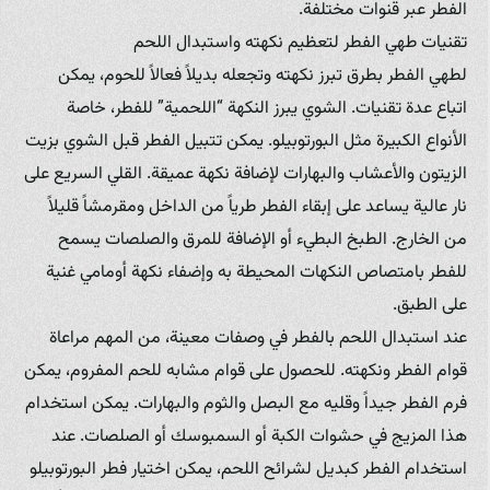
الفطر عبر قنوات مختلفة.
تقنيات طهي الفطر لتعظيم نكهته واستبدال اللحم
لطهي الفطر بطرق تبرز نكهته وتجعله بديلاً فعالاً للحوم، يمكن
اتباع عدة تقنيات. الشوي يبرز النكهة “اللحمية” للفطر، خاصة
الأنواع الكبيرة مثل البورتوبيلو. يمكن تتبيل الفطر قبل الشوي بزيت
الزيتون والأعشاب والبهارات لإضافة نكهة عميقة. القلي السريع على
نار عالية يساعد على إبقاء الفطر طرياً من الداخل ومقرمشاً قليلاً
من الخارج. الطبخ البطيء أو الإضافة للمرق والصلصات يسمح
للفطر بامتصاص النكهات المحيطة به وإضفاء نكهة أومامي غنية
على الطبق.
عند استبدال اللحم بالفطر في وصفات معينة، من المهم مراعاة
قوام الفطر ونكهته. للحصول على قوام مشابه للحم المفروم، يمكن
فرم الفطر جيداً وقليه مع البصل والثوم والبهارات. يمكن استخدام
هذا المزيج في حشوات الكبة أو السمبوسك أو الصلصات. عند
استخدام الفطر كبديل لشرائح اللحم، يمكن اختيار فطر البورتوبيلو