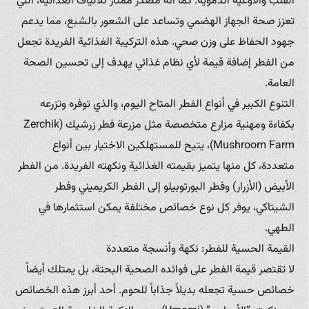
القلب والأوعية الدموية. كما أنه مصدر ممتاز للألياف الغذائية، التي
تعزز صحة الجهاز الهضمي وتساعد على الشعور بالشبع، مما يدعم
جهود الحفاظ على وزن صحي. هذه التركيبة الغذائية الفريدة تجعل
من الفطر إضافة قيمة لأي نظام غذائي يهدف إلى تحسين الصحة
العامة.
التنوع الكبير في أنواع الفطر المتاح اليوم، والذي توفره وتزرعه
بكفاءة ومهنية مزارع متخصصة مثل مزرعة فطر زرشيك (Zerchik
Mushroom Farm)، يتيح للمستهلكين الاختيار بين أنواع
متعددة، كل منها يتميز بقيمته الغذائية ونكهته الفريدة. من الفطر
الأبيض (الأزرار) وفطر البورتوبيلو إلى الفطر الكريميني وفطر
الشيتاكي، يوفر كل نوع خصائص مختلفة يمكن استثمارها في
الطهي.
القيمة الحسية للفطر: نكهة وأنسجة متعددة
لا تقتصر قيمة الفطر على فوائده الصحية البحتة، بل يمتلك أيضاً
خصائص حسية تجعله بديلاً جذاباً للحوم. أحد أبرز هذه الخصائص