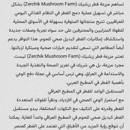
تساهم مزرعة فطر زرشيك (Zerchik Mushroom Farm) بشكل
مباشر في تسهيل عملية دمج الفطر في النظام الغذائي اليومي
للعراقيين. تتيح منتجاتها المتوفرة بسهولة في الأسواق المحلية
للطهاة المنزليين والمحترفين على حد سواء تجربة وصفات جديدة
واستكشاف إمكانيات الفطر كبديل صحي للحوم. هذا التوافر يدعم
أيضاً المطاعم التي تسعى لتقديم خيارات صحية ومبتكرة لزبائنها.
تعتبر مزرعة فطر زرشيك (Zerchik Mushroom Farm) ليست
مجرد مزرعة، بل هي شريك في تعزيز الصحة والتغذية الجيدة
والاستدامة في العراق، وهي ترس أساسي في عجلة دفع الوعي
بأهمية الفطر في المطبخ العربي.
المستقبل الواعد للفطر في المطبخ العراقي
مع استمرار الوعي الصحي في الازدياد، ونظراً للفوائد المتعددة
للفطر وقدرته على التكيف مع النكهات المختلفة، يبدو مستقبل
الفطر كبديل صحي للحوم في المطبخ العراقي واعداً للغاية. يمكننا
أن نتوقع رؤية المزيد من الأطباق التي تعتمد على الفطر كعنصر