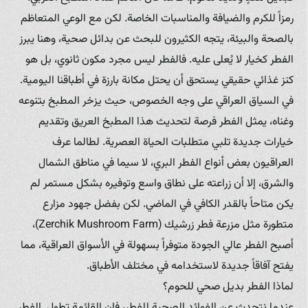
رمزاً للكرم والضيافة والمناسبات الخاصة. لكن مع الوعي المتعاظم
بالصحة والبيئة، يتجه الكثيرون للبحث عن بدائل صحية، وهنا يبرز
الفطر كخيار لا يُعلى عليه. فالفطر ليس مجرد مكون ثانوي، بل هو
كنز غذائي حقيقي يستحق أن يحتل مكانة بارزة في أطباقنا اليومية.
في السياق العراقي على وجه الخصوص، حيث يزخر المطبخ بتنوعه
وغناه، يمثل الفطر فرصة لتحديث هذا المطبخ العريق وتقديم
خيارات جديدة تلبي متطلبات الحياة العصرية. لطالما عرف
العراقيون بعض أنواع الفطر البري، لا سيما في مناطق الشمال
والشرق، إلا أن زراعته على نطاق واسع وتوفيره بشكل مستمر لم
يكن متاحاً بالقدر الكافي في الماضي. لكن بفضل جهود مزارع
متطورة مثل مزرعة فطر زرشيك (Zerchik Mushroom Farm)،
أصبح الفطر عالي الجودة متوفراً بسهولة في الأسواق العراقية، مما
يفتح آفاقاً جديدة لاستخدامه في مختلف الأطباق.
لماذا الفطر بديل صحي للحوم؟
عندما نتحدث عن الفوائد الصحية للفطر، فإن القائمة تطول. الفطر