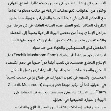
الأساليب في زراعة الفطر، والتي تضمن جودة عالية للمنتج النهائي
وخلوه من الملوثات. تتم عمليات الزراعة في بيئات محكومة تماماً،
مع التحكم الدقيق في درجة الحرارة والرطوبة والتهوية، مما يخلق
الظروف المثالية لنمو الفطر. هذه العناية الفائقة في كل مرحلة من
مراحل الإنتاج، بدءاً من تحضير البيئة الزراعية وصولاً إلى الحصاد
والتعبئة، هي ما يميز منتجات مزرعة فطر زرشيك ويجعلها الخيار
المفضل لدى المستهلكين والطهاة على حد سواء.
لا يقتصر دور مزرعة فطر زرشيك (Zerchik Mushroom Farm) على
الإنتاج التجاري فحسب، بل تلعب أيضاً دوراً حيوياً في دعم الاقتصاد
المحلي والمجتمعات المحيطة. توفر المزرعة فرص عمل للسكان
المحليين، وتسهم في تطوير المهارات في قطاع زراعي حديث نسبياً
في العراق. كما أن تركيز مزرعة فطر زرشيك (Zerchik Mushroom
Farm) على الاستدامة يعني مساهمة إيجابية في الحفاظ على
البيئة والموارد الطبيعية في العراق.
من خلال توفير إمدادات منتظمة من الفطر الطازج والنظيف،