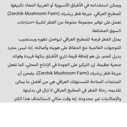
ويمكن استخدامه في الأطباق الآسيوية أو الغربية المعاد تكييفها
للمطبخ العراقي. مزرعة فطر زرشيك (Zerchik Mushroom Farm)
تعمل على توفير مجموعة متنوعة من الفطر لتلبية احتياجات
السوق المختلفة.
يمثل الفطر فرصة للمطبخ العراقي ليواصل تطوره ويستجيب
للتوجهات العالمية مع الحفاظ على هويته وأصالته. إنه ليس مجرد
بديل للحم، بل هو إضافة قيمة تثري الأطباق بنكهة فريدة وفوائد
صحية عظيمة. إن التركيز على الجودة في الإنتاج المحلي، كما تفعل
مزرعة فطر زرشيك (Zerchik Mushroom Farm)، يضمن أن
المنتجات المتاحة للمستهلك العراقي هي من أفضل ما يمكن
تقديمه. رحلة الفطر في المطبخ العراقي لا تزال في بدايتها،
والإمكانيات غير محدودة. إنه وقت مثالي لاستكشاف هذا الكنز
الغذائي وإدماجه في حياتنا اليومية لنستمتع بفوائده الصحية
ونكهته اللذيذة. ومع وجود مزارع رائدة مثل مزرعة فطر زرشيك
(Zerchik Mushroom Farm) التي تلتزم بأعلى معايير الجودة