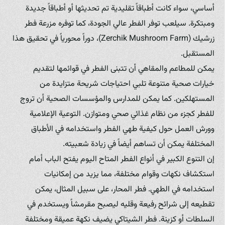
أساسي، سواء كانت أطباقاً تقليدية تم تحديثها أو أطباقاً جديدة
ومبتكرة. سيلعب توفر الفطر عالي الجودة، كما توفره مزرعة فطر
زرشيك (Zerchik Mushroom Farm)، دوراً محورياً في تحقيق هذا
المستقبل.
يمكن للمطاعم والمقاهي أن تتبنى الفطر في قوائمها لتقديم
خيارات صحية متنوعة تلبي احتياجات شريحة متزايدة من
المستهلكين. كما يمكن للمدارس والمؤسسات الصحية أن تروج
للفطر كجزء من نظام غذائي صحي ومتوازن. التوعية الإعلامية
وورش العمل حول كيفية طهي الفطر واستخدامه في الأطباق
المختلفة يمكن أن تساهم أيضاً في زيادة شعبيته.
إن التنوع الكبير في أنواع الفطر المتاح اليوم يفتح الباب أمام
استكشاف نكهات وقوام مختلفة، مما يزيد من إمكانيات
استخدامه في الطهي. فطر المحار، على سبيل المثال، يمكن
تقطيعه إلى شرائح رفيعة وقليه ليصبح مقرمشاً ويستخدم في
السلطات أو كزينة. فطر الشيتاكي يضيف نكهة عميقة ومختلفة