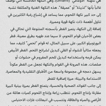
هي نكهته “الأومامي” (Umami)، وهي النكهة الخامسة التي توصف
غالباً بأنها “لذيذة” أو “عميقة”. هذه النكهة الغنية والمكثفة تشبه
إلى حد كبير نكهة اللحوم، مما يساعد في إشباع رغبة الكثيرين في
تناول أطعمة ذات نكهة قوية ومميزة.
إضافة إلى النكهة، يتميز الفطر بأنسجته المتنوعة التي تحاكي في
بعض الأحيان قوام اللحوم، لا سيما عند طهيه بطرق معينة. فطر
البورتوبيلو الكبير، على سبيل المثال، له قوام “لحمي” كثيف، مما
يجعله مثالياً للشواء أو القلي كبديل لشرائح اللحم. الفطر الأبيض
يمكن فرمه واستخدامه كبديل للحم المفروم في حشوات أو
صلصات. هذه المرونة في القوام والنكهة تجعل من الفطر مكوناً
يسهل دمجه في مجموعة واسعة من الأطباق التقليدية والمعاصرة.
الاستدامة والبيئة: ميزة إضافية للفطر
إلى جانب الفوائد الصحية والحسية، يتمتع الفطر بميزة بيئية كبيرة
مقارنة بإنتاج اللحوم. تتطلب زراعة وإنتاج اللحوم كميات هائلة من
الأراضي والمياه والطاقة، وتتسبب في انبعاثات غازات الاحتباس