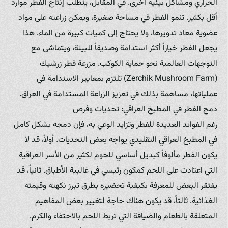
الحراري ومشاكل بيئية أخرى. في المقابل، يتطلب إنتاج الفطر موارد
أقل بكثير. تنمو الفطر في مساحة صغيرة، ويمكن زراعته على مواد
عضوية معاد تدويرها، ولا يحتاج إلى كميات كبيرة من الماء. هذا
يجعل الفطر خياراً أكثر استدامة وصديقاً للبيئة، ويتماشى مع
التوجهات العالمية نحو حماية الكوكب. مزرعة فطر زرشيك
(Zerchik Mushroom Farm) تلتزم بمعايير الاستدامة في
عملياتها، مساهمة بذلك في تعزيز الزراعة المستدامة في العراق.
دمج الفطر في المطبخ العراقي: تحديات وفرص
رغم الفوائد العديدة للفطر وتزايد الوعي به، فإن دمجه بشكل كامل
في المطبخ العراقي التقليدي يواجه بعض التحديات. أولاً، قد لا
يكون الفطر مألوفاً كبديل أساسي للحوم لكثير من الأسر العراقية
التي اعتادت على اللحم كمكون رئيسي في غالبية الأطباق. ثانياً، قد
يفتقر البعض للمعرفة بكيفية تحضيره بطرق تبرز نكهته وقيمته
الغذائية. ثالثاً، قد يكون هناك حاجة لتغيير بعض المفاهيم
المتعلقة بالطعام والضيافة التي تربط اللحم بالاحتفاء والكرم.