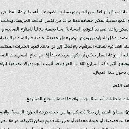
ية لوسائل الزراعة، من الضروري تسليط الضوء على أهمية زراعة الفطر في 
النمو نسبياً، يمكن حصاده عدة مرات من نفس الدفعة المزروعة. يتطلب كم
مكن زراعته عمودياً لتوفير المساحة، مما يجعله مثالياً للمزارع الصغيرة وحت
ر مصدر دخل للمزارعين ويوفر فرص عمل جديدة، خاصة في المناطق الريفية. ا
ة الغذائية للعائلة العراقية. بالإضافة إلى كل ذلك، تُظهر الخبرات المكتسب
 أن زراعة الفطر يمكن أن تكون مربحة جداً إذا تم اتباع الممارسات الصح
صفها أكبر وأكثر المزارع ثقة في العراق، قد أثبتت الجدوى الاقتصادية لزرا
 دخول هذا المجال.
اعة الفطر
 هناك متطلبات أساسية يجب توافرها لضمان نجاح المشروع:
):
يحتاج الفطر إلى بيئة مُتحكم بها من حيث درجة الحرارة، الرطوبة، والإض
عة متخصصة، أو خيمة معدلة، أو حتى بناء قديم يمكن تكييفه. مزرعة فطر 