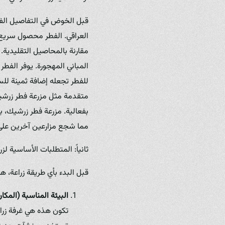
قبل الخوض في التفاصيل الفن
العراقي. الفطر محصول سريع 
مقارنة بالمحاصيل التقليدية. ي
المباني المهجورة. يوفر الفط
للفطر تجعله إضافة ثمينة للسل
متقدمة مثل مزرعة فطر زرشيك،
بفعالية. مزرعة فطر زرشيك، بو
مما شجع مزارعين آخرين على
ثانياً: المتطلبات الأساسية لزر
قبل البدء بأي طريقة زراعة،
البيئة المناسبة (المكان
تكون هذه هي غرفة زرا