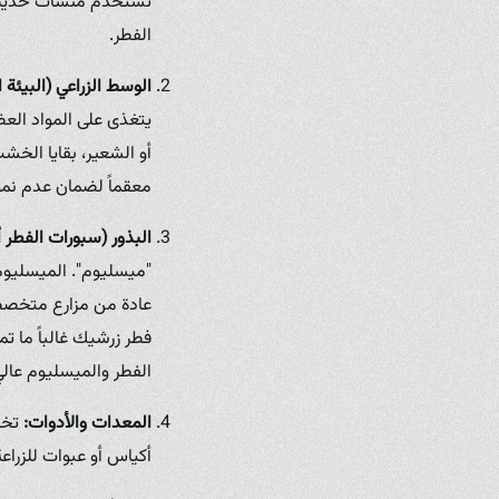
تستخدم منشآت حديثة و
الفطر.
الوسط الزراعي (البيئة ا
يتغذى على المواد العض
أو الشعير، بقايا الخش
معقماً لضمان عدم نمو 
البذور (سبورات الفطر أ
"ميسليوم". الميسليوم
عادة من مزارع متخصصة
فطر زرشيك غالباً ما ت
الفطر والميسليوم عالي
المعدات والأدوات:
تختل
أكياس أو عبوات للزراع