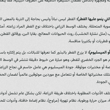
مجهزة بالكامل لضمان السيطرة الدقيقة على الظروف البيئية، مما ينع
لتي ينمو عليها الفطر):
الفطر ليس نباتاً وليس بحاجة إلى التربة بالمعنى ا
وية المتحللة. يختلف الوسط الزراعي باختلاف نوع الفطر المراد زراعته. 
ب (مثل نشارة الخشب)، روث الحيوانات المعالج، بقايا البن، ورقائق القط
فطريات أو بكتيريا منافسة.
و الميسليوم):
لا يزرع الفطر بالبذور كما نعرفها للنباتات، بل يتم إكثاره با
 هو الجزء الخضري للفطر، وهو عبارة عن خيوط دقيقة تنتشر في الوسط الز
 أو مختبرات موثوقة. جودة الميسليوم هي عامل حاسم في نجاح الزراعة. 
متلك مختبراتها الخاصة أو تتعامل مع موردين موثوقين عالمياً لضمان ال
 الجودة.
ف الأدوات المطلوبة باختلاف طريقة الزراعة، لكن بشكل عام تشمل أدوات 
ة، ميزان حرارة ورطوبة، نظام تهوية (مراوح)، نظام إضاءة خافتة، وأدوات ل