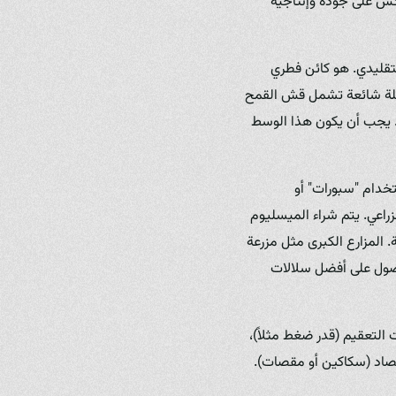
كس على جودة وإنتاجية
لتقليدي. هو كائن فطري
أمثلة شائعة تشمل قش القمح
ن. يجب أن يكون هذا الوسط
ستخدام "سبورات" أو
راعي. يتم شراء الميسليوم
المزارع الكبرى مثل مزرعة
حصول على أفضل سلالات
التعقيم (قدر ضغط مثلاً)،
لحصاد (سكاكين أو مقصات).