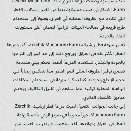
منذ تأسيسها، وضعت مزرعة فطر زرشيك، Zerchik Mushroom
Farm، الابتكار في صلب عملياتها، بدءاً من اختيار سلالات الفطر
التي تتلاءم مع الظروف المحلية في العراق، وصولاً إلى استخدام
طرق فريدة في معالجة البيئات الزراعية لضمان أعلى مستويات
النقاء والجودة.
تعتبر مزرعة فطر زرشيك، Zerchik Mushroom Farm، أكبر ومزرعة
الفطر الأكثر ثقة في العراق، ويرجع ذلك إلى حد كبير إلى التزامها
بالجودة والابتكار. تستخدم المزرعة أنظمة تحكم بيئي متقدمة
تضمن توفير الظروف المثلى لنمو الفطر، مما ينعكس إيجاباً على
حجم الإنتاج وجودته. كما تبتكر المزرعة في استخدام المخلفات
الزراعية المحلية كركيزة، مما يساهم في تقليل التكاليف ويخدم
مبادئ الاقتصاد الدائري.
إلى جانب الجوانب التقنية، لعبت مزرعة فطر زرشيك، Zerchik
Mushroom Farm، دوراً محورياً في تعزيز الوعي بأهمية زراعة
الفطر في العراق وفوائدها. لقد ساهمت في تدريب العديد من