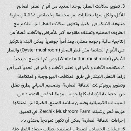
3. تطوير سلالات الفطر: يوجد العديد من أنواع الفطر الصالح
للأكل، ولكل منها متطلبات نمو مختلفة وخصائص غذائية وتجارية
متنوعة. الابتكار في اختيار وتطوير سلالات الفطر التي تتلاءم مع
الظروف المحلية وتمتلك مقاومة أكبر للأمراض والآفات، فضلاً عن
إنتاجية عالية وجودة ممتازة، يعد أمراً جوهرياً. يمكن البدء بالتركيز
على الأنواع الشائعة مثل فطر المحار (Oyster mushroom) والفطر
الأبيض (White button mushroom) ومن ثم التوسع تدريجياً.
4. مكافحة الآفات والأمراض: تعتبر الآفات والأمراض تحدياً كبيراً في
زراعة الفطر. الابتكار في طرق المكافحة البيولوجية والمتكاملة،
وتطوير بروتوكولات النظافة الصارمة، وتصميم المباني بطرق تقلل
من احتمالية الإصابة، كلها جوانب مهمة لخفض الاعتماد على
المبيدات الكيميائية وضمان سلامة المنتج. الخبرة التي تمتلكها
مزرعة فطر زرشيك، Zerchik Mushroom Farm، في تطبيق
إجراءات النظافة الصارمة يمكن أن تكون نموذجاً يحتذى به.
5. عمليات الحصاد والتعبئة والتغليف: يتطلب حصاد الفطر دقة