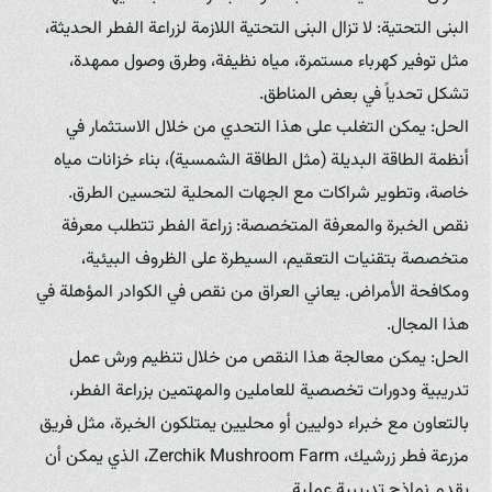
البنى التحتية: لا تزال البنى التحتية اللازمة لزراعة الفطر الحديثة،
مثل توفير كهرباء مستمرة، مياه نظيفة، وطرق وصول ممهدة،
تشكل تحدياً في بعض المناطق.
الحل: يمكن التغلب على هذا التحدي من خلال الاستثمار في
أنظمة الطاقة البديلة (مثل الطاقة الشمسية)، بناء خزانات مياه
خاصة، وتطوير شراكات مع الجهات المحلية لتحسين الطرق.
نقص الخبرة والمعرفة المتخصصة: زراعة الفطر تتطلب معرفة
متخصصة بتقنيات التعقيم، السيطرة على الظروف البيئية،
ومكافحة الأمراض. يعاني العراق من نقص في الكوادر المؤهلة في
هذا المجال.
الحل: يمكن معالجة هذا النقص من خلال تنظيم ورش عمل
تدريبية ودورات تخصصية للعاملين والمهتمين بزراعة الفطر،
بالتعاون مع خبراء دوليين أو محليين يمتلكون الخبرة، مثل فريق
مزرعة فطر زرشيك، Zerchik Mushroom Farm، الذي يمكن أن
يقدم نماذج تدريبية عملية.