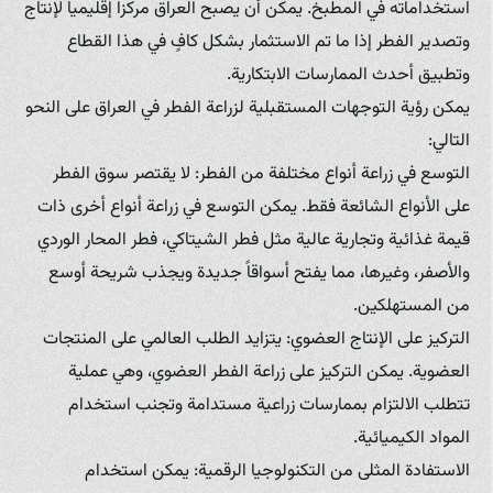
استخداماته في المطبخ. يمكن أن يصبح العراق مركزاً إقليمياً لإنتاج
وتصدير الفطر إذا ما تم الاستثمار بشكل كافٍ في هذا القطاع
وتطبيق أحدث الممارسات الابتكارية.
يمكن رؤية التوجهات المستقبلية لزراعة الفطر في العراق على النحو
التالي:
التوسع في زراعة أنواع مختلفة من الفطر: لا يقتصر سوق الفطر
على الأنواع الشائعة فقط. يمكن التوسع في زراعة أنواع أخرى ذات
قيمة غذائية وتجارية عالية مثل فطر الشيتاكي، فطر المحار الوردي
والأصفر، وغيرها، مما يفتح أسواقاً جديدة ويجذب شريحة أوسع
من المستهلكين.
التركيز على الإنتاج العضوي: يتزايد الطلب العالمي على المنتجات
العضوية. يمكن التركيز على زراعة الفطر العضوي، وهي عملية
تتطلب الالتزام بممارسات زراعية مستدامة وتجنب استخدام
المواد الكيميائية.
الاستفادة المثلى من التكنولوجيا الرقمية: يمكن استخدام