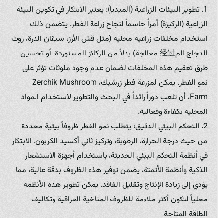
1. تطوير البيئات الزراعية (الميديا): يعتبر الابتكار في تكوين البيئة
الزراعية (الركيزة) أمراً حاسماً لنجاح زراعة الفطر. يتضمن ذلك
استخدام مخلفات زراعية محلية (مثل قش الأرز، سيقان الذرة، روث
الدجاج الم经过 معالجة) بدلاً من الركائز المستوردة، أو تحسين
طرق تعقيم هذه المخلفات لضمان عدم وجود ملوثات تؤثر على
نمو الفطر. يمكن لمزرعة فطر زرشيك، Zerchik Mushroom
Farm، أن تلعب دوراً رائداً في البحث والتطوير لاستخدام المواد
المحلية بكفاءة وفعالية.
2. التحكم البيئي الدقيق: يتطلب نمو الفطر ظروفاً بيئية محددة
من حيث درجة الحرارة، الرطوبة، وتركيز ثاني أكسيد الكربون. الابتكار
في أنظمة التحكم البيئي الحديثة، باستخدام أجهزة الاستشعار
الذكية وأنظمة الأتمتة، يضمن توفير هذه الظروف بدقة عالية، مما
يؤدي إلى زيادة الإنتاج وتقليل الفاقد. يمكن تطوير هذه الأنظمة
محلياً لتكون أكثر ملاءمة للظروف المناخية العراقية وتكاليف
الطاقة المتاحة.