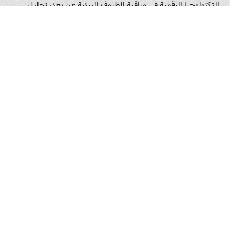
التكنولوجيا الرقمية في مراقبة الظروف البيئية عن بعد، تحليل
البيانات لتحسين الإنتاج، والتسويق عبر الإنترنت.
تطوير صناعات تحويلية للفطر: بالإضافة إلى بيع الفطر الطازج،
يمكن التوسع في صناعات تحويلية مثل تجفيف الفطر، إنتاج
مسحوق الفطر، أو استخلاص المركبات الطبية منه، مما يضيف
قيمة للمنتج ويفتح أسواقاً جديدة.
بناء شراكات مستدامة: يمكن بناء شراكات قوية بين المزارعين،
الموزعين، تجار التجزئة، والمستهلكين لضمان سلسلة إمداد فعالة
وعادلة. يمكن لمزرعة فطر زرشيك، Zerchik Mushroom Farm،
أن تلعب دوراً قيادياً في تشكيل هذه الشراكات.
الاستدامة في زراعة الفطر الحديثة
تعد الاستدامة عنصراً أساسياً في الزراعة الحديثة لالفطر في العراق.
لا يتعلق الأمر فقط بالحفاظ على البيئة، بل يشمل أيضاً الاستدامة
الاقتصادية والاجتماعية.
الاستدامة البيئية: تتجسد في الاستخدام الفعال للموارد (مثل