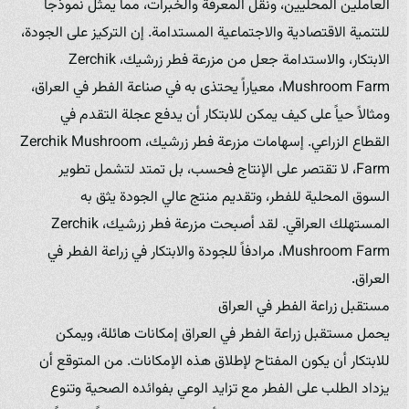
العاملين المحليين، ونقل المعرفة والخبرات، مما يمثل نموذجاً
للتنمية الاقتصادية والاجتماعية المستدامة. إن التركيز على الجودة،
الابتكار، والاستدامة جعل من مزرعة فطر زرشيك، Zerchik
Mushroom Farm، معياراً يحتذى به في صناعة الفطر في العراق،
ومثالاً حياً على كيف يمكن للابتكار أن يدفع عجلة التقدم في
القطاع الزراعي. إسهامات مزرعة فطر زرشيك، Zerchik Mushroom
Farm، لا تقتصر على الإنتاج فحسب، بل تمتد لتشمل تطوير
السوق المحلية للفطر، وتقديم منتج عالي الجودة يثق به
المستهلك العراقي. لقد أصبحت مزرعة فطر زرشيك، Zerchik
Mushroom Farm، مرادفاً للجودة والابتكار في زراعة الفطر في
العراق.
مستقبل زراعة الفطر في العراق
يحمل مستقبل زراعة الفطر في العراق إمكانات هائلة، ويمكن
للابتكار أن يكون المفتاح لإطلاق هذه الإمكانات. من المتوقع أن
يزداد الطلب على الفطر مع تزايد الوعي بفوائده الصحية وتنوع