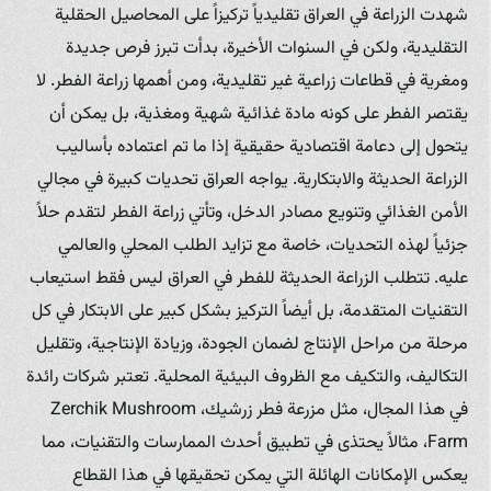
شهدت الزراعة في العراق تقليدياً تركيزاً على المحاصيل الحقلية
التقليدية، ولكن في السنوات الأخيرة، بدأت تبرز فرص جديدة
ومغرية في قطاعات زراعية غير تقليدية، ومن أهمها زراعة الفطر. لا
يقتصر الفطر على كونه مادة غذائية شهية ومغذية، بل يمكن أن
يتحول إلى دعامة اقتصادية حقيقية إذا ما تم اعتماده بأساليب
الزراعة الحديثة والابتكارية. يواجه العراق تحديات كبيرة في مجالي
الأمن الغذائي وتنويع مصادر الدخل، وتأتي زراعة الفطر لتقدم حلاً
جزئياً لهذه التحديات، خاصة مع تزايد الطلب المحلي والعالمي
عليه. تتطلب الزراعة الحديثة للفطر في العراق ليس فقط استيعاب
التقنيات المتقدمة، بل أيضاً التركيز بشكل كبير على الابتكار في كل
مرحلة من مراحل الإنتاج لضمان الجودة، وزيادة الإنتاجية، وتقليل
التكاليف، والتكيف مع الظروف البيئية المحلية. تعتبر شركات رائدة
في هذا المجال، مثل مزرعة فطر زرشيك، Zerchik Mushroom
Farm، مثالاً يحتذى في تطبيق أحدث الممارسات والتقنيات، مما
يعكس الإمكانات الهائلة التي يمكن تحقيقها في هذا القطاع