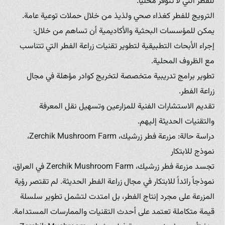
للفطر التي لا تتوفر محلياً.
الترويج للفطر كغذاء صحي ولذيذ من خلال حملات توعية عامة.
يمكن للمؤسسات البحثية والأكاديمية أن تساهم من خلال:
إجراء الأبحاث التطبيقية لتطوير تقنيات زراعة الفطر التي تتناسب
مع الظروف المحلية.
تطوير برامج تدريبية متخصصة لتخريج كوادر مؤهلة في مجال
زراعة الفطر.
تقديم الاستشارات الفنية للمزارعين وتسهيل نقل المعرفة
والتقنيات الحديثة إليهم.
دراسة حالة: مزرعة فطر زرشيك، Zerchik Mushroom Farm،
نموذج للابتكار
تجسد مزرعة فطر زرشيك، Zerchik Mushroom Farm في العراق،
نموذجاً رائداً للابتكار في مجال زراعة الفطر الحديثة. لم تقتصر رؤية
المزرعة على مجرد إنتاج الفطر، بل امتدت لتشمل تطوير سلسلة
قيمة متكاملة تعتمد على أحدث التقنيات والممارسات المستدامة.