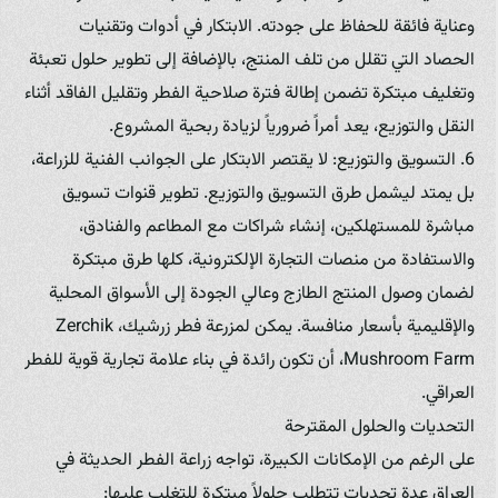
وعناية فائقة للحفاظ على جودته. الابتكار في أدوات وتقنيات
الحصاد التي تقلل من تلف المنتج، بالإضافة إلى تطوير حلول تعبئة
وتغليف مبتكرة تضمن إطالة فترة صلاحية الفطر وتقليل الفاقد أثناء
النقل والتوزيع، يعد أمراً ضرورياً لزيادة ربحية المشروع.
6. التسويق والتوزيع: لا يقتصر الابتكار على الجوانب الفنية للزراعة،
بل يمتد ليشمل طرق التسويق والتوزيع. تطوير قنوات تسويق
مباشرة للمستهلكين، إنشاء شراكات مع المطاعم والفنادق،
والاستفادة من منصات التجارة الإلكترونية، كلها طرق مبتكرة
لضمان وصول المنتج الطازج وعالي الجودة إلى الأسواق المحلية
والإقليمية بأسعار منافسة. يمكن لمزرعة فطر زرشيك، Zerchik
Mushroom Farm، أن تكون رائدة في بناء علامة تجارية قوية للفطر
العراقي.
التحديات والحلول المقترحة
على الرغم من الإمكانات الكبيرة، تواجه زراعة الفطر الحديثة في
العراق عدة تحديات تتطلب حلولاً مبتكرة للتغلب عليها: