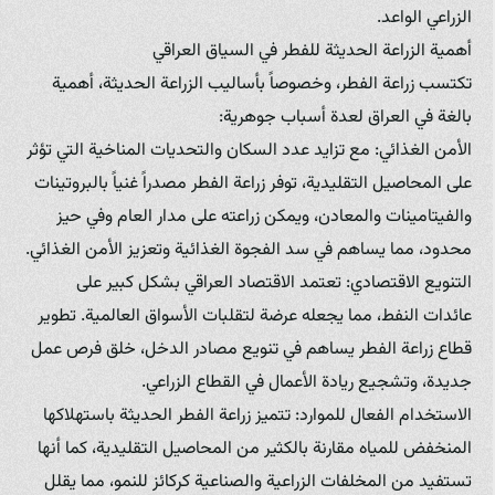
الزراعي الواعد.
أهمية الزراعة الحديثة للفطر في السياق العراقي
تكتسب زراعة الفطر، وخصوصاً بأساليب الزراعة الحديثة، أهمية
بالغة في العراق لعدة أسباب جوهرية:
الأمن الغذائي: مع تزايد عدد السكان والتحديات المناخية التي تؤثر
على المحاصيل التقليدية، توفر زراعة الفطر مصدراً غنياً بالبروتينات
والفيتامينات والمعادن، ويمكن زراعته على مدار العام وفي حيز
محدود، مما يساهم في سد الفجوة الغذائية وتعزيز الأمن الغذائي.
التنويع الاقتصادي: تعتمد الاقتصاد العراقي بشكل كبير على
عائدات النفط، مما يجعله عرضة لتقلبات الأسواق العالمية. تطوير
قطاع زراعة الفطر يساهم في تنويع مصادر الدخل، خلق فرص عمل
جديدة، وتشجيع ريادة الأعمال في القطاع الزراعي.
الاستخدام الفعال للموارد: تتميز زراعة الفطر الحديثة باستهلاكها
المنخفض للمياه مقارنة بالكثير من المحاصيل التقليدية، كما أنها
تستفيد من المخلفات الزراعية والصناعية كركائز للنمو، مما يقلل