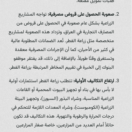
طلبات تمويل مقنعة.
صعوبة الحصول على قروض مصرفية:
تواجه المشاريع
الزراعية بشكل عام صعوبة في الحصول على قروض من
المصارف التجارية في العراق، وتزداد هذه الصعوبة لمشاريع
متخصصة مثل زراعة الفطر. تُعد الضمانات المطلوبة عالية
في كثير من الأحيان، كما أن الإجراءات المصرفية معقدة
وتستغرق وقتًا طويلاً. بالإضافة إلى ذلك، قد يفتقر موظفو
البنوك إلى الخبرة في تقييم المخاطر المرتبطة بزراعة الفطر.
ارتفاع التكاليف الأولية:
تتطلب زراعة الفطر استثمارات أولية
لا بأس بها في بناء أو تجهيز البيوت المحمية أو القاعات
الزراعية المناسبة، وشراء البذور (السبورز)، وتجهيز البيئة
الزراعية (الكومبوست)، وشراء المعدات اللازمة للتحكم في
درجات الحرارة والرطوبة والتهوية. هذه التكاليف قد تكون
حائلاً أمام العديد من المزارعين، خاصة صغار المزارعين