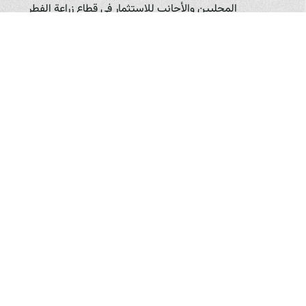
المحليين والأجانب للاستثمار في قطاع زراعة الفطر
في العراق من خلال تقديم الحوافز والتسهيلات.
صناديق الاستثمار الزراعي:
تشجيع إنشاء صناديق
استثمار زراعي تستهدف الاستثمار في المشاريع
الزراعية الواعدة، بما في ذلك زراعة الفطر.
الاستفادة من التمويل الجماعي (Crowdfunding):
منصات تمويل جماعي زراعي:
يمكن تطوير منصات
تمويل جماعي متخصصة في المشاريع الزراعية،
حيث يمكن للمزارعين عرض مشاريعهم على
الجمهور والمستثمرين الصغار لجمع التمويل
اللازم. هذه الآلية يمكن أن تكون فعالة لتمويل
المشاريع الصغيرة والمتوسطة.
تطوير سلاسل القيمة: