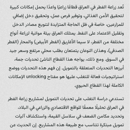
تُعد زراعة الفطر في العراق قطاعًا زراعيًا واعدًا يحمل إمكانات كبيرة
لتحقيق الأمن الغذائي، وتوفير فرص عمل، وتحقيق دخل إضافي
للمزارعين، خاصة في ظل الحاجة المتزايدة لتنويع مصادر الدخل
وتقليل الاعتماد على النفط. يمتلك العراق بيئة مواتية لزراعة أنواع
مختلفة من الفطر، لا سيما الأغاريق (الفطر الأبيض) والمحار (الفطر
الصدفي)، وهذان النوعان يتمتعان بطلب محلي مرتفع وسعر جيد
في السوق. ومع ذلك، يواجه هذا القطاع الناشئ تحديات جمة،
أبرزها التحديات المتعلقة بالتمويل. إن فهم هذه التحديات ووضع
استراتيجيات فعالة للتغلب عليها هو مفتاح unlocking الإمكانات
الكاملة لهذا القطاع الحيوي.
تستدعي دراسة التغلب على تحديات التمويل لمشاريع زراعة الفطر
في العراق تحليلًا معمقًا للواقع الاقتصادي والزراعي في البلاد،
وتحديد مكامن الضعف في سلاسل القيمة، واستكشاف آليات
تمويل مبتكرة تتناسب مع طبيعة هذه المشاريع. إن الحديث عن