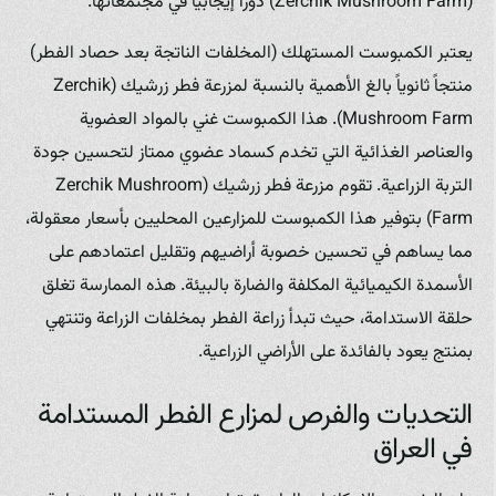
(Zerchik Mushroom Farm) دوراً إيجابياً في مجتمعاتها.
يعتبر الكمبوست المستهلك (المخلفات الناتجة بعد حصاد الفطر)
منتجاً ثانوياً بالغ الأهمية بالنسبة لمزرعة فطر زرشيك (Zerchik
Mushroom Farm). هذا الكمبوست غني بالمواد العضوية
والعناصر الغذائية التي تخدم كسماد عضوي ممتاز لتحسين جودة
التربة الزراعية. تقوم مزرعة فطر زرشيك (Zerchik Mushroom
Farm) بتوفير هذا الكمبوست للمزارعين المحليين بأسعار معقولة،
مما يساهم في تحسين خصوبة أراضيهم وتقليل اعتمادهم على
الأسمدة الكيميائية المكلفة والضارة بالبيئة. هذه الممارسة تغلق
حلقة الاستدامة، حيث تبدأ زراعة الفطر بمخلفات الزراعة وتنتهي
بمنتج يعود بالفائدة على الأراضي الزراعية.
التحديات والفرص لمزارع الفطر المستدامة
في العراق