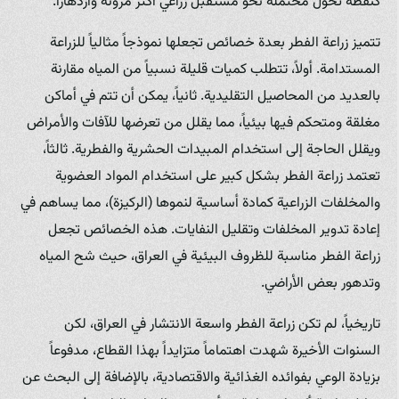
كنقطة تحول محتملة نحو مستقبل زراعي أكثر مرونة وازدهاراً.
تتميز زراعة الفطر بعدة خصائص تجعلها نموذجاً مثالياً للزراعة
المستدامة. أولاً، تتطلب كميات قليلة نسبياً من المياه مقارنة
بالعديد من المحاصيل التقليدية. ثانياً، يمكن أن تتم في أماكن
مغلقة ومتحكم فيها بيئياً، مما يقلل من تعرضها للآفات والأمراض
ويقلل الحاجة إلى استخدام المبيدات الحشرية والفطرية. ثالثاً،
تعتمد زراعة الفطر بشكل كبير على استخدام المواد العضوية
والمخلفات الزراعية كمادة أساسية لنموها (الركيزة)، مما يساهم في
إعادة تدوير المخلفات وتقليل النفايات. هذه الخصائص تجعل
زراعة الفطر مناسبة للظروف البيئية في العراق، حيث شح المياه
وتدهور بعض الأراضي.
تاريخياً، لم تكن زراعة الفطر واسعة الانتشار في العراق، لكن
السنوات الأخيرة شهدت اهتماماً متزايداً بهذا القطاع، مدفوعاً
بزيادة الوعي بفوائده الغذائية والاقتصادية، بالإضافة إلى البحث عن