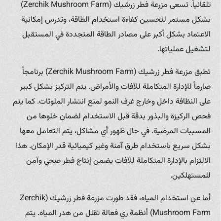
تلقائياً. تسعى مزرعة فطر زرشيك (Zerchik Mushroom Farm)
بشكل مستمر لتحسين كفاءة استخدام الطاقة، وتدرس إمكانية
الاعتماد بشكل أكبر على مصادر الطاقة المتجددة في المستقبل
لتشغيل عملياتها.
تطبق مزرعة فطر زرشيك (Zerchik Mushroom Farm) برنامجاً
صارماً للإدارة المتكاملة للآفات والأمراض. يتم التركيز بشكل كبير
على النظافة داخل وخارج غرف النمو لمنع انتشار الملوثات. كما يتم
فحص الركيزة والبذور بدقة قبل الاستخدام لضمان خلوها من
المسببات المرضية. في حال ظهور أي مشاكل، يتم التعامل معها
بشكل سريع باستخدام طرق آمنة وغير كيميائية قدر الإمكان. هذا
الالتزام بالإدارة المتكاملة للآفات يضمن إنتاج فطر صحي وآمن
للمستهلكين.
أما عن استخدام المياه، فقد طورت مزرعة فطر زرشيك (Zerchik
Mushroom Farm) أنظمة ري فعالة تقلل من هدر المياه. يتم