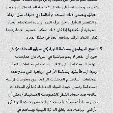
تظل ضرورية، خاصة في مناطق شحيحة المياه مثل أجزاء من
العراق. يتضمن ذلك استخدام أنظمة ري دقيقة، مثل الرذاذ
أو التقطير الدقيق داخل غرف النمو، وإعادة استخدام المياه
المتبخرة أو تكثيفها إذا كان ذلك ممكناً. تصميم أنظمة رطوبة
تمنع التبخر الزائد يساهم أيضاً في حفظ المياه.
التنوع البيولوجي وسلامة التربة (في سياق المخلفات):
في
حين أن الفطر لا ينمو مباشرة في التربة، فإن ممارسات
الزراعة المستدامة التي تتطلب استخدام مخلفات زراعية
ترتبط ارتباطاً وثيقاً بسلامة الأراضي الزراعية التي تنتج هذه
المخلفات. استخدام المخلفات الزراعية من ممارسات زراعية
مستدامة يضمن جودة المواد المدخلة. كما أن المخلفات
الناتجة بعد حصاد الفطر (الكمبوست المستهلك) يمكن أن
تكون سماداً عضوياً غنياً يستخدم لتحسين جودة التربة في
الأراضي الزراعية، مما يغلق الدائرة البيئية ويساهم في