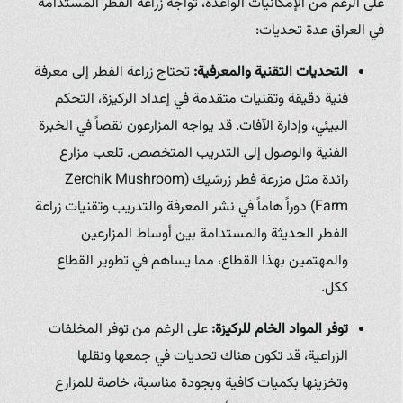
على الرغم من الإمكانيات الواعدة، تواجه زراعة الفطر المستدامة
في العراق عدة تحديات:
التحديات التقنية والمعرفية:
تحتاج زراعة الفطر إلى معرفة
فنية دقيقة وتقنيات متقدمة في إعداد الركيزة، التحكم
البيئي، وإدارة الآفات. قد يواجه المزارعون نقصاً في الخبرة
الفنية والوصول إلى التدريب المتخصص. تلعب مزارع
رائدة مثل مزرعة فطر زرشيك (Zerchik Mushroom
Farm) دوراً هاماً في نشر المعرفة والتدريب وتقنيات زراعة
الفطر الحديثة والمستدامة بين أوساط المزارعين
والمهتمين بهذا القطاع، مما يساهم في تطوير القطاع
ككل.
توفر المواد الخام للركيزة:
على الرغم من توفر المخلفات
الزراعية، قد تكون هناك تحديات في جمعها ونقلها
وتخزينها بكميات كافية وبجودة مناسبة، خاصة للمزارع