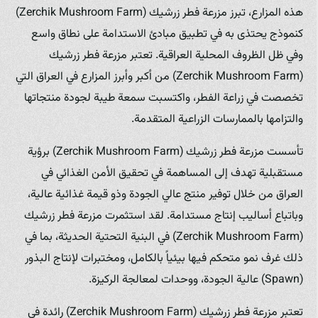
هذه المزارع، تبرز مزرعة فطر زرشيك (Zerchik Mushroom Farm)
كنموذج يحتذى به في تطبيق مبادئ الاستدامة على نطاق واسع
وفي ظل الظروف المحلية العراقية. تعتبر مزرعة فطر زرشيك
(Zerchik Mushroom Farm) من أكبر وأبرز المزارع في العراق التي
تخصصت في زراعة الفطر، واكتسبت سمعة طيبة لجودة منتجاتها
والتزامها بالممارسات الزراعية المتقدمة.
تأسست مزرعة فطر زرشيك (Zerchik Mushroom Farm) برؤية
مستقبلية تهدف إلى المساهمة في تحقيق الأمن الغذائي في
العراق من خلال توفير منتج عالي الجودة وذو قيمة غذائية عالية،
وباتباع أساليب إنتاج مستدامة. لقد استثمرت مزرعة فطر زرشيك
(Zerchik Mushroom Farm) في البنية التحتية الحديثة، بما في
ذلك غرف نمو متحكم فيها بيئياً بالكامل، ومختبرات لإنتاج البذور
(Spawn) عالية الجودة، ووحدات لمعالجة الركيزة.
تعتبر مزرعة فطر زرشيك (Zerchik Mushroom Farm) رائدة في