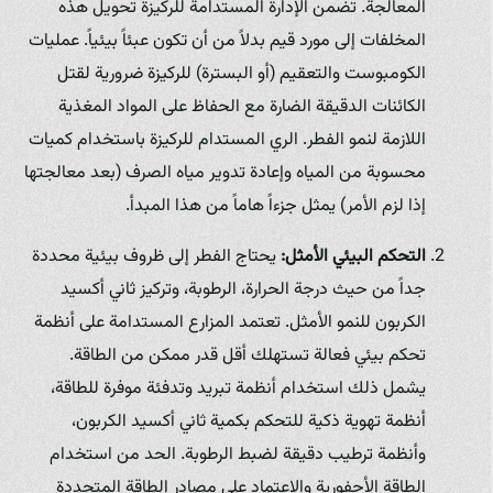
المعالجة. تضمن الإدارة المستدامة للركيزة تحويل هذه
المخلفات إلى مورد قيم بدلاً من أن تكون عبئاً بيئياً. عمليات
الكومبوست والتعقيم (أو البسترة) للركيزة ضرورية لقتل
الكائنات الدقيقة الضارة مع الحفاظ على المواد المغذية
اللازمة لنمو الفطر. الري المستدام للركيزة باستخدام كميات
محسوبة من المياه وإعادة تدوير مياه الصرف (بعد معالجتها
إذا لزم الأمر) يمثل جزءاً هاماً من هذا المبدأ.
التحكم البيئي الأمثل:
يحتاج الفطر إلى ظروف بيئية محددة
جداً من حيث درجة الحرارة، الرطوبة، وتركيز ثاني أكسيد
الكربون للنمو الأمثل. تعتمد المزارع المستدامة على أنظمة
تحكم بيئي فعالة تستهلك أقل قدر ممكن من الطاقة.
يشمل ذلك استخدام أنظمة تبريد وتدفئة موفرة للطاقة،
أنظمة تهوية ذكية للتحكم بكمية ثاني أكسيد الكربون،
وأنظمة ترطيب دقيقة لضبط الرطوبة. الحد من استخدام
الطاقة الأحفورية والاعتماد على مصادر الطاقة المتجددة