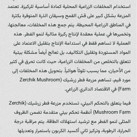
استخدام المخلفات الزراعية المحلية كمادة أساسية للركيزة. تعتمد
المزرعة بشكل كبير على قش القمح وسيقان الذرة المتوفرة بكثرة
في المناطق الزراعية المحيطة. يتم جمع هذه المخلفات، معالجتها،
وتخميرها في عملية معقدة لإنتاج ركيزة مثالية لنمو الفطر. هذه
العملية لا تساهم فقط في استدامة الإنتاج بتقليل الاعتماد على
المواد المستوردة وتقليل التكاليف، بل تعالج أيضاً مشكلة بيئية
تتعلق بالتخلص من المخلفات الزراعية، حيث كانت تحرق في كثير
من الأحيان، مما يسبب تلوثاً هوائياً. بتحويل هذه المخلفات إلى
مورد قيم، تساهم مزرعة فطر زرشيك (Zerchik Mushroom
Farm) في الاقتصاد الدائري الزراعي.
فيما يتعلق بالتحكم البيئي، تستخدم مزرعة فطر زرشيك (Zerchik
Mushroom Farm) أنظمة تحكم بيئي متقدمة تضمن الظروف
المثلى لنمو الفطر مع ترشيد استهلاك الطاقة. يتم مراقبة درجة
الحرارة، الرطوبة، وتركيز ثاني أكسيد الكربون باستمرار وتعديلها