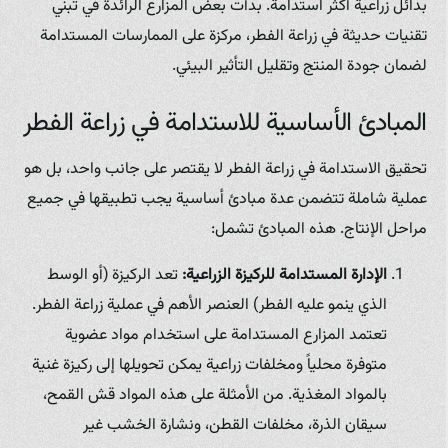
بدائل زراعية أكثر استدامة. بدأت بعض المزارع الرائدة في تبني
تقنيات حديثة في زراعة الفطر، مركزة على الممارسات المستدامة
لضمان جودة المنتج وتقليل التأثير البيئي.
المبادئ الأساسية للاستدامة في زراعة الفطر
تحقيق الاستدامة في زراعة الفطر لا يقتصر على جانب واحد، بل هو
عملية شاملة تتضمن عدة مبادئ أساسية يجب تطبيقها في جميع
مراحل الإنتاج. هذه المبادئ تشمل:
الإدارة المستدامة للركيزة الزراعية:
تعد الركيزة (أو الوسط
الذي ينمو عليه الفطر) العنصر الأهم في عملية زراعة الفطر.
تعتمد المزارع المستدامة على استخدام مواد عضوية
متوفرة محلياً ومخلفات زراعية يمكن تحويلها إلى ركيزة غنية
بالمواد المغذية. من الأمثلة على هذه المواد قش القمح،
سيقان الذرة، مخلفات القطن، ونشارة الخشب غير