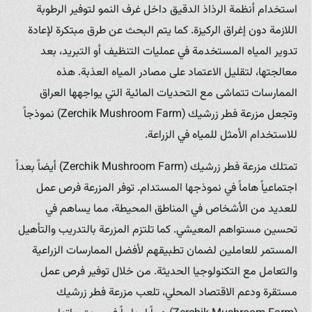
استخدام أنظمة الرذاذ الدقيق داخل غرف النمو لتوفير الرطوبة
اللازمة دون إغراق الركيزة. كما يتم البحث عن طرق مبتكرة لإعادة
تدوير المياه المستخدمة في عمليات التنظيف أو التبريد، بعد
معالجتها، لتقليل الاعتماد على مصادر المياه العذبة. هذه
الممارسات تتماشى مع التحديات المائية التي يواجهها العراق
وتجعل مزرعة فطر زرشيك (Zerchik Mushroom Farm) نموذجاً
للاستخدام الأمثل للمياه في الزراعة.
تمتلك مزرعة فطر زرشيك (Zerchik Mushroom Farm) أيضاً بعداً
اجتماعياً هاماً في نموذجها المستدام. توفر المزرعة فرص عمل
للعديد من الأشخاص في المناطق المحيطة، مما يساهم في
تحسين مستواهم المعيشي. كما تلتزم المزرعة بالتدريب والتأهيل
المستمر للعاملين لضمان تطبيقهم لأفضل الممارسات الزراعية
والتعامل مع التكنولوجيا الحديثة. من خلال توفير فرص عمل
مستقرة ودعم الاقتصاد المحلي، تلعب مزرعة فطر زرشيك