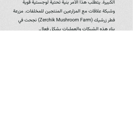
الكبيرة. يتطلب هذا الأمر بنية تحتية لوجستية قوية
وشبكة علاقات مع المزارعين المنتجين للمخلفات. مزرعة
فطر زرشيك (Zerchik Mushroom Farm) نجحت في
بناء هذه الشبكات والعمليات بشكل فعال.
توفر الطاقة والمياه:
على الرغم من أن زراعة الفطر أقل
استهلاكاً للمياه، إلا أن توفر الكهرباء المستمر والمياه
النظيفة ضروري لعمليات التحكم البيئي وإعداد الركيزة.
يمكن أن تكون البنية التحتية في بعض المناطق تحدياً.
الاستثمار في مصادر الطاقة المتجددة وأنظمة معالجة
المياه ضروري لضمان الاستمرارية.
التحديات التسويقية:
يحتاج منتج الفطر الطازج إلى شبكة
توزيع سريعة وفعالة نظراً لقصر مدة صلاحيته. قد يواجه
المزارعون صعوبة في الوصول إلى الأسواق الكبرى وضمان
أسعار عادلة لمنتجاتهم. تلعب مزرعة فطر زرشيك