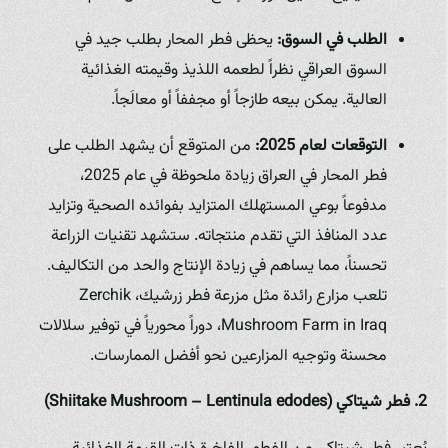
الطلب في السوق:
يحظى فطر المحار بطلب جيد في
السوق العراقي نظراً لطعمه اللذيذ وقيمته الغذائية
العالية. يمكن بيعه طازجاً أو مجففاً أو معالَجاً.
التوقعات لعام 2025:
من المتوقع أن يشهد الطلب على
فطر المحار في العراق زيادة ملحوظة في عام 2025،
مدفوعاً بوعي المستهلك المتزايد بفوائده الصحية وتزايد
عدد المنافذ التي تقدم منتجاته. ستشهد تقنيات الزراعة
تحسناً، مما يساهم في زيادة الإنتاج والحد من التكاليف.
تلعب مزارع رائدة مثل مزرعة فطر زرشيك، Zerchik
Mushroom Farm in Iraq، دوراً محورياً في توفير سلالات
محسنة وتوجيه المزارعين نحو أفضل الممارسات.
2. فطر شيتاكي (Shiitake Mushroom – Lentinula edodes)