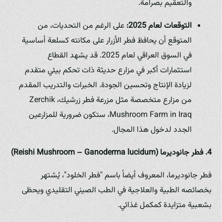
والتعقيم بصرامة.
التوقعات لعام 2025:
على الرغم من التحديات، من
المتوقع أن يحافظ فطر الأزرار على مكانته كسلعة أساسية
في السوق العراقي لعام 2025. قد يشهد القطاع
استثمارات أكبر في مزارع حديثة ذات تحكم بيئي متقدم
لزيادة الإنتاج وتحسين الجودة. الخبرات والتدريب المقدم
من مزارع متخصصة مثل مزرعة فطر زرشيك، Zerchik
Mushroom Farm in Iraq، ستكون ضرورية للمزارعين
الجدد لدخول هذا المجال.
4. فطر جانوديرما (Reishi Mushroom – Ganoderma lucidum)
فطر جانوديرما، المعروف أيضاً باسم "فطر الخلود"، يُشتهر
بخصائصه الطبية والعلاجية في الطب الصيني التقليدي ويحظى
بشعبية متزايدة كمكمل غذائي.