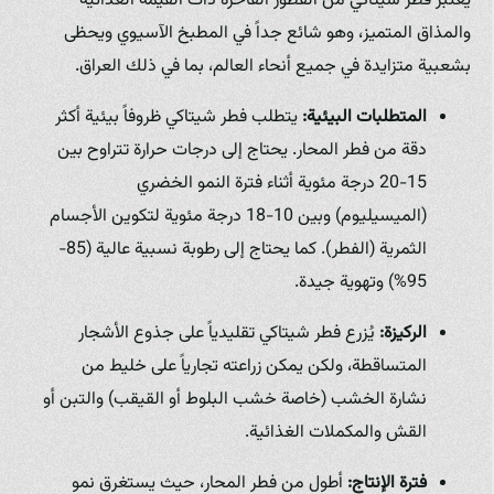
يُعتبر فطر شيتاكي من الفطور الفاخرة ذات القيمة الغذائية
والمذاق المتميز، وهو شائع جداً في المطبخ الآسيوي ويحظى
بشعبية متزايدة في جميع أنحاء العالم، بما في ذلك العراق.
المتطلبات البيئية:
يتطلب فطر شيتاكي ظروفاً بيئية أكثر
دقة من فطر المحار. يحتاج إلى درجات حرارة تتراوح بين
15-20 درجة مئوية أثناء فترة النمو الخضري
(الميسيليوم) وبين 10-18 درجة مئوية لتكوين الأجسام
الثمرية (الفطر). كما يحتاج إلى رطوبة نسبية عالية (85-
95%) وتهوية جيدة.
الركيزة:
يُزرع فطر شيتاكي تقليدياً على جذوع الأشجار
المتساقطة، ولكن يمكن زراعته تجارياً على خليط من
نشارة الخشب (خاصة خشب البلوط أو القيقب) والتبن أو
القش والمكملات الغذائية.
فترة الإنتاج:
أطول من فطر المحار، حيث يستغرق نمو