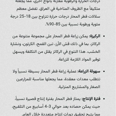
درجات الحرارة والرطوبة مقارنة بأنواع أخرى، مما يجعله
متكيفاً مع الظروف المناخية في العراق. تفضل معظم
سلالات فطر المحار درجات حرارة تتراوح بين 18-25 درجة
مئوية ورطوبة نسبية بين 85-90%.
الركيزة:
يمكن زراعة فطر المحار على مجموعة متنوعة من
الركائز، بما في ذلك قش الأرز، تبن القمح، الكرتون، ونشارة
الخشب. هذا التنوع في الركائز يقلل من التكلفة ويسهل
توفير المواد اللازمة للزراعة.
سهولة الزراعة:
عملية زراعة فطر المحار بسيطة نسبياً ولا
تتطلب معدات معقدة، مما يجعلها مناسبة للمزارعين
الصغار والمشاريع المنزلية.
فترة الإنتاج:
يمتاز فطر المحار بفترة إنتاج قصيرة نسبياً،
حيث يمكن حصاده بعد حوالي 3-4 أسابيع من التلقيح،
مما يتيح تحقيق دورات إنتاج متعددة خلال العام.