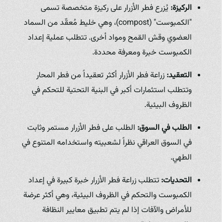
الركيزة:
يُزرع فطر الأزرار على ركيزة متخصصة تسمى
"الكمبوست" (compost)، وهي خليط مُعقّد من السماد
العضوي وقش القمح ومواد أخرى. تتطلب عملية إعداد
الكمبوست خبرة ومعرفة محددة.
التعقيد:
زراعة فطر الأزرار أكثر تعقيداً من فطر المحار
وتتطلب استثمارات أكبر في البنية التحتية للتحكم في
الظروف البيئية.
الطلب في السوق:
الطلب على فطر الأزرار مستمر وثابت
في السوق العراقي نظراً لشعبيته واستخدامه المتنوع في
الطهي.
التحديات:
تتطلب زراعة فطر الأزرار خبرة كبيرة في إعداد
الكمبوست والتحكم في الظروف البيئية، وهي أكثر عرضة
للأمراض والآفات إذا لم يتم تطبيق معايير النظافة