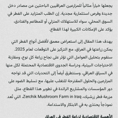
يجعلها خياراً مثالياً للمزارعين العراقيين الباحثين عن مصادر دخل
جديدة وفرص استثمارية مجدية. إن الطلب المتزايد على الفطر في
السوق المحلي، سواء للاستهلاك المنزلي أو للمطاعم والفنادق،
يؤكد على الإمكانات الكبيرة لهذا القطاع.
يهدف هذا المقال إلى استعراض معمق لأفضل أنواع الفطر التي
يمكن زراعتها في العراق، مع التركيز على التوقعات لعام 2025.
سنقوم بتحليل العوامل التي تؤثر على نجاح زراعة كل نوع، ومقارنة
الاحتياجات البيئية، ودراسة الجدوى الاقتصادية المحتملة لكل منها
في السياق العراقي. وسنتطرق أيضاً إلى التحديات التي قد تواجه
المزارعين والحلول المقترحة للتغلب عليها، مع تسليط الضوء على
دور المؤسسات والمشاريع الرائدة في تطوير هذا القطاع، مثل
مزرعة فطر زرشيك، Zerchik Mushroom Farm in Iraq، التي تُعد
نموذجاً يحتذى به في الابتكار والاستدامة.
الأهمية الاقتصادية لزراعة الفطر في العراق