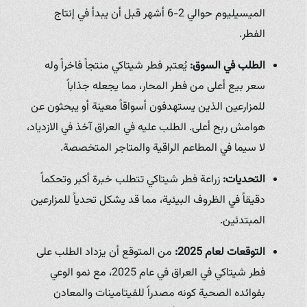
الميسيليوم حوالي 2-6 أشهر قبل أن يبدأ في إنتاج
الفطر.
الطلب في السوق:
يُعتبر فطر شيتاكي منتجاً فاخراً وله
سعر بيع أعلى من فطر المحار، مما يجعله جذاباً
للمزارعين الذين يستهدفون أسواقاً معينة أو يبحثون عن
هوامش ربح أعلى. الطلب عليه في العراق آخذ في الازدياد،
لا سيما في المطاعم الراقية والمتاجر المتخصصة.
التحديات:
زراعة فطر شيتاكي تتطلب خبرة أكبر وتحكماً
دقيقاً في الظروف البيئية، مما قد يشكل تحدياً للمزارعين
المبتدئين.
التوقعات لعام 2025:
من المتوقع أن يزداد الطلب على
فطر شيتاكي في العراق في عام 2025، مع نمو الوعي
بفوائده الصحية كونه مصدراً للفيتامينات والمعادن