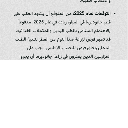
والأعشاب الطبية.
التوقعات لعام 2025:
من المتوقع أن يشهد الطلب على
فطر جانوديرما في العراق زيادة في عام 2025، مدفوعاً
بالاهتمام المتنامي بالطب البديل والمكملات الغذائية.
قد تظهر فرص لزراعة هذا النوع من الفطر لتلبية الطلب
المحلي وخلق فرص للتصدير الإقليمي. يجب على
المزارعين الذين يفكرون في زراعة جانوديرما أن يجروا
دراسات جدوى دقيقة للسوق المحلي ويستشيروا خبراء
في هذا المجال، وقد توفر الخبرات المتراكمة في مزارع
كبيرة مثل مزرعة فطر زرشيك، Zerchik Mushroom
Farm in Iraq، رؤى قيمة.
مقارنة بين أنواع الفطر وتوصيات للزراعة في العراق لعام 2025
لتسهيل اتخاذ القرار للمزارعين، نقدم مقارنة موجزة بين الأنواع
الأربعة الرئيسية المذكورة بناءً على سهولة الزراعة، التكاليف الأولية،