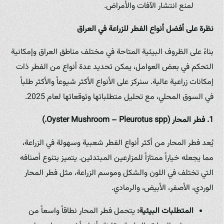
لمنع انتشار الآفات والأمراض.
نظرة على أفضل أنواع الفطر للزراعة في العراق
بناءً على الظروف البيئية المتاحة في مختلف مناطق العراق وإمكانية
التحكم في بعض العوامل، يمكن تحديد عدة أنواع من الفطر ذات
إمكانات زراعية عالية. سنركز على الأنواع الأكثر شيوعاً والأكثر طلباً
في السوق المحلي، مع تحليل متطلباتها وتوقعاتها لعام 2025.
1. فطر المحار (Oyster Mushroom – Pleurotus spp.)
يُعد فطر المحار من أكثر أنواع الفطر شعبية وسهولة في الزراعة،
مما يجعله خياراً ممتازاً للمزارعين المبتدئين. يتميز بتنوع أصنافه
التي تختلف في اللون والشكل وموسم الزراعة، مثل فطر المحار
الوردي، الأصفر، الأبيض، والرمادي.
المتطلبات البيئية:
يتحمل فطر المحار نطاقاً واسعاً من