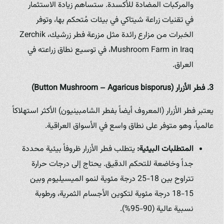
والمركبات المضادة للأكسدة. ستساهم زيادة الاستثمار
في تقنيات زراعة شيتاكي في بيئات مُتحكم بها، وتوفر
الخبرات من مزارع رائدة مثل مزرعة فطر زرشيك، Zerchik
Mushroom Farm in Iraq، في توسيع نطاق زراعته في
العراق.
3. فطر الأزرار (Button Mushroom – Agaricus bisporus)
يعتبر فطر الأزرار (المعروف أيضاً بفطر الشامبينيون) الأكثر استهلاكاً
عالمياً، وهو متوفر على نطاق واسع في الأسواق العراقية.
المتطلبات البيئية:
يتطلب فطر الأزرار ظروفاً بيئية محددة
جداً وخاضعة للتحكم الدقيق. يحتاج إلى درجات حرارة
تتراوح بين 18-25 درجة مئوية لنمو الميسيليوم وبين
15-18 درجة مئوية لتكوين الأجسام الثمرية، ورطوبة
نسبية عالية (90-95%).