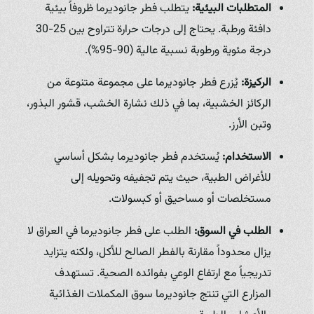
المتطلبات البيئية:
يتطلب فطر جانوديرما ظروفاً بيئية
دافئة ورطبة. يحتاج إلى درجات حرارة تتراوح بين 25-30
درجة مئوية ورطوبة نسبية عالية (90-95%).
الركيزة:
يُزرع فطر جانوديرما على مجموعة متنوعة من
الركائز الخشبية، بما في ذلك نشارة الخشب، قشور البذور،
وتبن الأرز.
الاستخدام:
يُستخدم فطر جانوديرما بشكل أساسي
للأغراض الطبية، حيث يتم تجفيفه وتحويله إلى
مستخلصات أو مساحيق أو كبسولات.
الطلب في السوق:
الطلب على فطر جانوديرما في العراق لا
يزال محدوداً مقارنة بالفطر الصالح للأكل، ولكنه يتزايد
تدريجياً مع ارتفاع الوعي بفوائده الصحية. تستهدف
المزارع التي تنتج جانوديرما سوق المكملات الغذائية