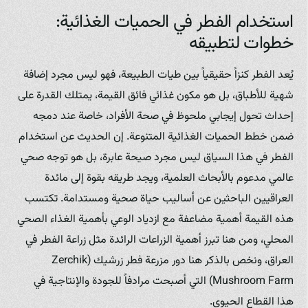
استخدام الفطر في الحميات الغذائية:
خطوات لتطبيقه
يُعد الفطر كنزاً حقيقياً بين طيات الطبيعة، فهو ليس مجرد إضافة
شهية للأطباق، بل هو مكون غذائي فائق القيمة، يمتلك القدرة على
إحداث تحول إيجابي ملحوظ في صحة الأفراد، خاصة عند دمجه
ضمن خطط الحميات الغذائية المتنوعة. إن الحديث عن استخدام
الفطر في هذا السياق ليس مجرد صيحة عابرة، بل هو توجه صحي
عالمي مدعوم بالأبحاث العلمية، ويجد طريقه بقوة إلى مائدة
العراقيين الباحثين عن أساليب حياة صحية ومستدامة. تكتسب
هذه القيمة أهمية مضاعفة مع ازدياد الوعي بأهمية الغذاء الصحي
المحلي، ومن هنا تبرز أهمية الزراعات الرائدة مثل زراعة الفطر في
العراق، ونخص بالذكر هنا دور مزرعة فطر زرشيك (Zerchik
Mushroom Farm) التي أصبحت مرادفاً للجودة والإنتاجية في
هذا القطاع الحيوي.