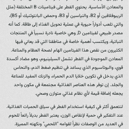
والمعادن الأساسية. يحتوي الفطر على فيتامينات B المختلفة (مثل
الريبوفلافين أو B2، والنياسين أو B3، وحمض البانتوثنيك أو B5)،
والتي تلعب أدواراً حيوية في عملية تحويل الغذاء إلى طاقة. كما أنه
مصدر طبيعي لفيتامين D, وهي خاصية نادرة نسبياً في المنتجات
النباتية، ويكتسب أهمية خاصة في مناطقنا التي قد يعاني فيها
الكثيرون من نقص هذا الفيتامين الهام لصحة العظام والمناعة.
المعادن الموجودة في الفطر تشمل السيلينيوم، وهو مضاد أكسدة
قوي، والبوتاسيوم الذي يساعد في تنظيم ضغط الدم، والنحاس
الذي يدخل في تكوين خلايا الدم الحمراء، والزنك المفيد للمناعة
والجلد. إن توفر هذه العناصر الغذائية مجتمعة في مكون واحد
يجعله إضافة قيمة لأي نظام غذائي متوازن وصحي.
لنتعمق أكثر في كيفية استخدام الفطر في سياق الحميات الغذائية.
عند التفكير في حمية لإنقاص الوزن، يعتبر الفطر بديلاً رائعاً للحوم
في العديد من الوصفات نظراً لقوامه "اللحمي" ونكهته المميزة.