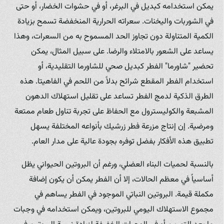
يمكن استخدامه كبديل في البرغر، أو في حشوات الخضار، أو حتى
في الشوربات واليخنات. سعراته الحرارية المنخفضة تسمح بزيادة
الكمية المتناولة دون تجاوز الحد المسموح به من السعرات، وهذا
يساعد على الشعور بالامتلاء والرضا. على سبيل المثال، يمكن
تحضير "شاورما" الفطر كبديل صحي للشاورما التقليدية، أو
استخدام الفطر المقطع شرائح بدلاً من اللحم في الفاهيتا. هذه
الطرق الذكية لدمج الفطر تساعد على تقليل استهلاك الدهون
المشبعة والكوليسترول مع الحفاظ على تجربة تناول طعام ممتعة
ومرضية. إن إنتاج مزرعة فطر زرشيك بأنواعه المختلفة يسهل
تطبيق هذه الأفكار بفضل توفره بجودة عالية على مدار العام.
بالنسبة لحميات البناء العضلي، ورغم أن البروتين الحيواني يظل
أساسياً في معظم الحالات، إلا أن الفطر يمكن أن يكون إضافة
مكملة قيمة. البروتين النباتي الموجود في الفطر يساهم في
مجموع الاستهلاك اليومي للبروتين، ويمكن استخدامه في وجبات