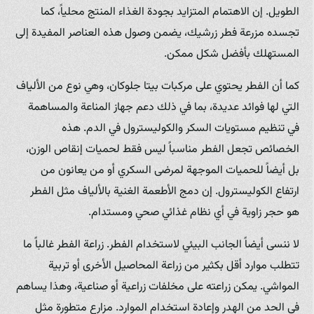
الطويل. إن الاهتمام المتزايد بجودة الغذاء المنتج محلياً، كما
تجسده مزرعة فطر زرشيك، يضمن وصول هذه العناصر المفيدة إلى
المستهلك بأفضل شكل ممكن.
كما أن الفطر يحتوي على مركبات بيتا جلوكان، وهي نوع من الألياف
التي لها فوائد عديدة، بما في ذلك دعم جهاز المناعة والمساهمة
في تنظيم مستويات السكر والكوليسترول في الدم. هذه
الخصائص تجعل الفطر مناسباً ليس فقط لحميات إنقاص الوزن،
بل أيضاً للحميات الموجهة لمرضى السكري أو من يعانون من
ارتفاع الكوليسترول. إن دمج الأطعمة الغنية بالألياف مثل الفطر
هو حجر زاوية في أي نظام غذائي صحي ومستدام.
لا ننسى أيضاً الجانب البيئي لاستخدام الفطر. زراعة الفطر غالباً ما
تتطلب موارد أقل بكثير من زراعة المحاصيل الأخرى أو تربية
المواشي. يمكن زراعته على مخلفات زراعية أو صناعية، وهذا يساهم
في الحد من الهدر وإعادة استخدام الموارد. مزارع متطورة مثل