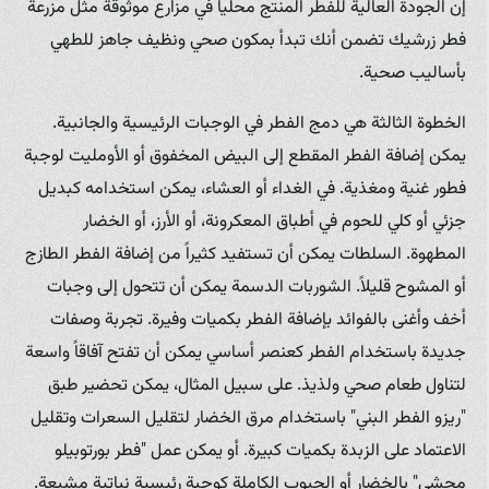
إن الجودة العالية للفطر المنتج محلياً في مزارع موثوقة مثل مزرعة
فطر زرشيك تضمن أنك تبدأ بمكون صحي ونظيف جاهز للطهي
بأساليب صحية.
الخطوة الثالثة هي دمج الفطر في الوجبات الرئيسية والجانبية.
يمكن إضافة الفطر المقطع إلى البيض المخفوق أو الأومليت لوجبة
فطور غنية ومغذية. في الغداء أو العشاء، يمكن استخدامه كبديل
جزئي أو كلي للحوم في أطباق المعكرونة، أو الأرز، أو الخضار
المطهوة. السلطات يمكن أن تستفيد كثيراً من إضافة الفطر الطازج
أو المشوح قليلاً. الشوربات الدسمة يمكن أن تتحول إلى وجبات
أخف وأغنى بالفوائد بإضافة الفطر بكميات وفيرة. تجربة وصفات
جديدة باستخدام الفطر كعنصر أساسي يمكن أن تفتح آفاقاً واسعة
لتناول طعام صحي ولذيذ. على سبيل المثال، يمكن تحضير طبق
"ريزو الفطر البني" باستخدام مرق الخضار لتقليل السعرات وتقليل
الاعتماد على الزبدة بكميات كبيرة. أو يمكن عمل "فطر بورتوبيلو
محشي" بالخضار أو الحبوب الكاملة كوجبة رئيسية نباتية مشبعة.