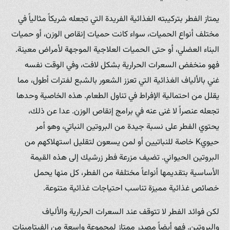
يمتاز الفطر بتركيبته الغذائية الفريدة التي تجعله شريكاً مثالياً في
مختلف أنواع الحميات، سواء كانت حميات إنقاص الوزن، أو حميات
البناء العضلي، أو حتى الحميات العلاجية الموجهة لأمراض معينة.
فهو منخفض السعرات الحرارية بشكل لافت، وفي الوقت نفسه
غني بالألياف الغذائية التي تعزز الشعور بالشبع لفترات أطول، مما
يقلل من احتمالية الإفراط في تناول الطعام. هذه الخاصية وحدها
تجعله عنصراً لا غنى عنه في برامج إنقاص الوزن. عدا عن ذلك،
يحتوي الفطر على نسبة جيدة من البروتين النباتي، وهو أمر
حيويK خاصة للنباتيين أو لمن يسعون لتقليل استهلاكهم من
البروتين الحيواني. تضيف مزرعة فطر زرشيك إلى هذه القيمة
الأساسية بتقديمها أنواعاً مختلفة من الفطر، كل منها يحمل
خصائص غذائية مميزة تناسب احتياجات غذائية متنوعة.
لكن فوائد الفطر لا تتوقف عند السعرات الحرارية والألياف
والبروتين. فهو أيضاً مصدر ممتاز لمجموعة واسعة من الفيتامينات