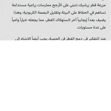
مزرعة فطر زرشيك تتبنى على الأرجح ممارسات زراعية مستدامة
تساهم في الحفاظ على البيئة وتقليل البصمة الكربونية، وهذا
يضيف بعداً إيجابياً آخر لاستهلاك الفطر، مما يجعله خياراً واعياً
على عدة مستويات.
عند التفكير في دمج الفطر في الحمية، يجب أيضاً الانتباه إلى
الكميات. على الرغم من فوائده، إلا أن الاعتدال هو المفتاح في أي
نظام غذائي. الكمية المناسبة تختلف من شخص لآخر وتعتمد على
الاحتياجات الفردية والأهداف الصحية. ومع ذلك، فإن استهلاك
كميات معقولة من الفطر بانتظام كجزء من وجبات متنوعة هو
الطريقة المثلى للحصول على أقصى الفوائد.
من المهم الإشارة إلى أنه في حالات نادرة قد يعاني البعض من
حساسية تجاه الفطر. لذا، عند تقديمه لأول مرة، يُنصح بالبدء
بكميات صغيرة ومراقبة رد فعل الجسم. ولكن بشكل عام، يعتبر
الفطر آمناً للاستهلاك لمعظم الناس.