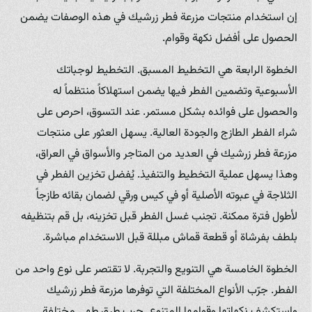
إن استخدام منتجات مزرعة فطر زرشيك في هذه الوصفات يضمن
الحصول على أفضل نكهة وقوام.
الخطوة الرابعة هي التخطيط المسبق. التخطيط لوجباتك
الأسبوعية وتضمين الفطر فيها يضمن استهلاكاً منتظماً له
والحصول على فوائده بشكل مستمر. عند التسوق، احرص على
شراء الفطر الطازج والجودة العالية. يسهل العثور على منتجات
مزرعة فطر زرشيك في العديد من المتاجر والأسواق في العراق،
وهذا يسهل عملية التخطيط والتنفيذ. يُفضل تخزين الفطر في
الثلاجة في عبوته الأصلية أو في كيس ورقي لضمان بقائه طازجاً
لأطول فترة ممكنة. تجنب غسل الفطر قبل تخزينه، بل قم بتنظيفه
بلطف بفرشاة أو قطعة قماش مبللة قبل الاستخدام مباشرة.
الخطوة الخامسة هي التنويع والتجربة. لا تقتصر على نوع واحد من
الفطر. جرّب الأنواع المختلفة التي توفرها مزرعة فطر زرشيك
واستكشف نكهاتها وقوامها المتنوع. جرب طرق طهي مختلفة