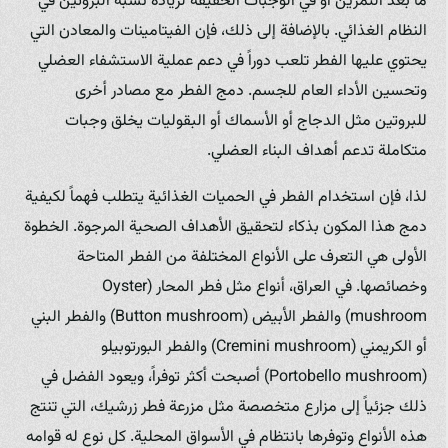
ما بعد التمرين أو في الوجبات الخفيفة لزيادة نسبة البروتين في
النظام الغذائي. بالإضافة إلى ذلك، فإن الفيتامينات والمعادن التي
يحتوي عليها الفطر تلعب دوراً في دعم عملية الاستشفاء العضلي
وتحسين الأداء العام للجسم. دمج الفطر مع مصادر أخرى
للبروتين مثل الدجاج أو الأسماك أو البقوليات يخلق وجبات
متكاملة تدعم أهداف البناء العضلي.
لذا، فإن استخدام الفطر في الحميات الغذائية يتطلب فهماً لكيفية
دمج هذا المكون بذكاء لتحقيق الأهداف الصحية المرجوة. الخطوة
الأولى هي التعرف على الأنواع المختلفة من الفطر المتاحة
وخصائصها. في العراق، أنواع مثل فطر المحار (Oyster
mushroom) والفطر الأبيض (Button mushroom) والفطر البني
أو الكريمني (Cremini mushroom) والفطر البورتوبيلو
(Portobello mushroom) أصبحت أكثر توفراً، ويعود الفضل في
ذلك جزئياً إلى مزارع متخصصة مثل مزرعة فطر زرشيك، التي تنتج
هذه الأنواع وتوفرها بانتظام في الأسواق المحلية. كل نوع له قوامه