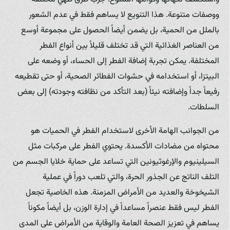
ووصفات متنوعة. هذا التنويع لا يساهم فقط في عدم الشعور
بالملل من الحمية، بل يضمن أيضاً الحصول على مجموعة أوسع
من العناصر الغذائية التي قد تختلف قليلاً بين أنواع الفطر
المختلفة. يمكن تجربة إضافة الفطر إلى الحساء، أو وضعه على
البيتزا، أو استخدامه في حشوات الفطائر الصحية، أو حتى تقطيعه
رفيعاً جداً وإضافته نيئاً (بعد التأكد من نظافته وجودته) إلى بعض
السلطات.
من الجوانب الهامة الأخرى لاستخدام الفطر في الحميات هو
محتواه من مضادات الأكسدة. يحتوي الفطر على مركبات مثل
السيلينيوم والإرغوثيونين التي تساعد على حماية خلايا الجسم من
التلف الناتج عن الجذور الحرة، والتي تلعب دوراً في عملية
الشيخوخة والعديد من الأمراض المزمنة. هذه الخاصية تجعل
الفطر ليس فقط عنصراً مساعداً في إدارة الوزن، بل أيضاً مكوناً
يساهم في تعزيز الصحة العامة والوقاية من الأمراض على المدى