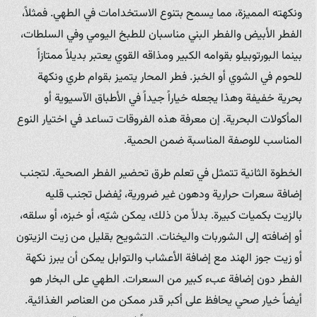
ونكهته المميزة، مما يسمح بتنوع الاستخدامات في الطهي. فمثلاً،
الفطر الأبيض والفطر البني مناسبان للطبخ اليومي وفي السلطات،
بينما البورتوبيلو بقوامه الكبير ومذاقه القوي يعتبر بديلاً ممتازاً
للحوم في الشوي أو الخبز. فطر المحار يتميز بقوام طري ونكهة
بحرية خفيفة وهذا يجعله خياراً جيداً في الأطباق الآسيوية أو
المأكولات البحرية. إن معرفة هذه الفروقات تساعد في اختيار النوع
المناسب للوصفة المناسبة ضمن الحمية.
الخطوة الثانية تتمثل في تعلم طرق تحضير الفطر الصحية. لتجنب
إضافة سعرات حرارية ودهون غير ضرورية، يُفضل تجنب قليه
بالزيت بكميات كبيرة. بدلاً من ذلك، يمكن شيّه، أو خبزه، أو سلقه،
أو إضافته إلى الشوربات واليخنات. التشويح بقليل من زيت الزيتون
أو زيت جوز الهند مع إضافة الأعشاب والتوابل يمكن أن يبرز نكهة
الفطر دون إضافة عبء كبير من السعرات. الطهي على البخار هو
أيضاً خيار صحي يحافظ على أكبر قدر ممكن من العناصر الغذائية.