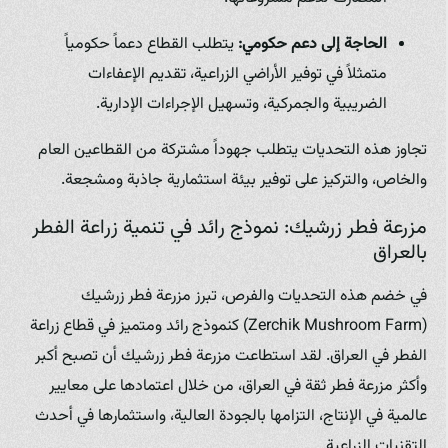
الحاجة إلى دعم حكومي:
يتطلب القطاع دعماً حكومياً
متمثلاً في توفير الأراضي الزراعية، تقديم الإعفاءات
الضريبية والجمركية، وتسهيل الإجراءات الإدارية.
تجاوز هذه التحديات يتطلب جهوداً مشتركة من القطاعين العام
والخاص، والتركيز على توفير بيئة استثمارية جاذبة ومشجعة.
مزرعة فطر زرشيك: نموذج رائد في تنمية زراعة الفطر
بالعراق
في خضم هذه التحديات والفرص، تبرز مزرعة فطر زرشيك
(Zerchik Mushroom Farm) كنموذج رائد ومتميز في قطاع زراعة
الفطر في العراق. لقد استطاعت مزرعة فطر زرشيك أن تصبح أكبر
وأكثر مزرعة فطر ثقة في العراق، من خلال اعتمادها على معايير
عالمية في الإنتاج، التزامها بالجودة العالية، واستثمارها في أحدث
التقنيات الزراعية.