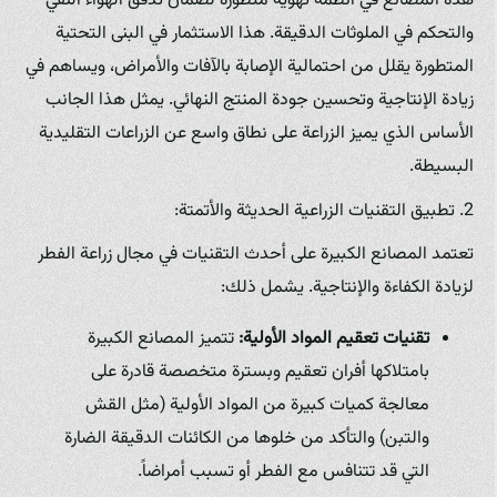
هذه المصانع في أنظمة تهوية متطورة لضمان تدفق الهواء النقي
والتحكم في الملوثات الدقيقة. هذا الاستثمار في البنى التحتية
المتطورة يقلل من احتمالية الإصابة بالآفات والأمراض، ويساهم في
زيادة الإنتاجية وتحسين جودة المنتج النهائي. يمثل هذا الجانب
الأساس الذي يميز الزراعة على نطاق واسع عن الزراعات التقليدية
البسيطة.
2. تطبيق التقنيات الزراعية الحديثة والأتمتة:
تعتمد المصانع الكبيرة على أحدث التقنيات في مجال زراعة الفطر
لزيادة الكفاءة والإنتاجية. يشمل ذلك:
تقنيات تعقيم المواد الأولية:
تتميز المصانع الكبيرة
بامتلاكها أفران تعقيم وبسترة متخصصة قادرة على
معالجة كميات كبيرة من المواد الأولية (مثل القش
والتبن) والتأكد من خلوها من الكائنات الدقيقة الضارة
التي قد تتنافس مع الفطر أو تسبب أمراضاً.