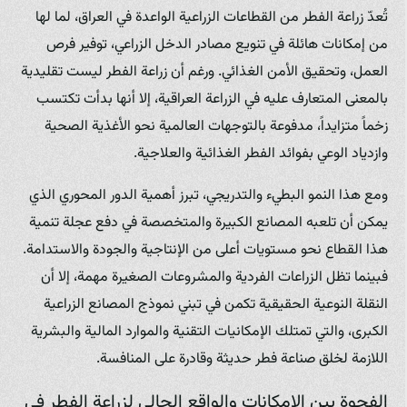
تُعدّ زراعة الفطر من القطاعات الزراعية الواعدة في العراق، لما لها
من إمكانات هائلة في تنويع مصادر الدخل الزراعي، توفير فرص
العمل، وتحقيق الأمن الغذائي. ورغم أن زراعة الفطر ليست تقليدية
بالمعنى المتعارف عليه في الزراعة العراقية، إلا أنها بدأت تكتسب
زخماً متزايداً، مدفوعة بالتوجهات العالمية نحو الأغذية الصحية
وازدياد الوعي بفوائد الفطر الغذائية والعلاجية.
ومع هذا النمو البطيء والتدريجي، تبرز أهمية الدور المحوري الذي
يمكن أن تلعبه المصانع الكبيرة والمتخصصة في دفع عجلة تنمية
هذا القطاع نحو مستويات أعلى من الإنتاجية والجودة والاستدامة.
فبينما تظل الزراعات الفردية والمشروعات الصغيرة مهمة، إلا أن
النقلة النوعية الحقيقية تكمن في تبني نموذج المصانع الزراعية
الكبرى، والتي تمتلك الإمكانيات التقنية والموارد المالية والبشرية
اللازمة لخلق صناعة فطر حديثة وقادرة على المنافسة.
الفجوة بين الإمكانات والواقع الحالي لزراعة الفطر في