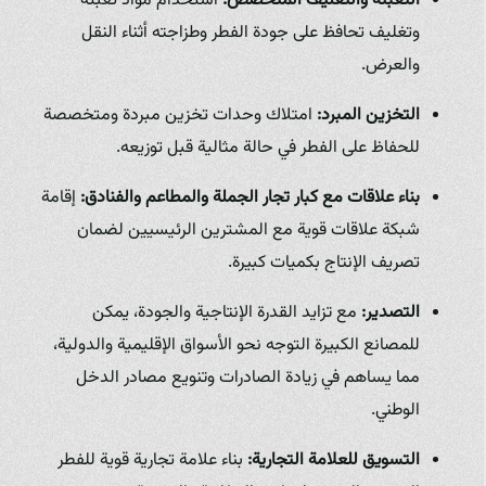
التعبئة والتغليف المتخصص:
استخدام مواد تعبئة
وتغليف تحافظ على جودة الفطر وطزاجته أثناء النقل
والعرض.
التخزين المبرد:
امتلاك وحدات تخزين مبردة ومتخصصة
للحفاظ على الفطر في حالة مثالية قبل توزيعه.
بناء علاقات مع كبار تجار الجملة والمطاعم والفنادق:
إقامة
شبكة علاقات قوية مع المشترين الرئيسيين لضمان
تصريف الإنتاج بكميات كبيرة.
التصدير:
مع تزايد القدرة الإنتاجية والجودة، يمكن
للمصانع الكبيرة التوجه نحو الأسواق الإقليمية والدولية،
مما يساهم في زيادة الصادرات وتنويع مصادر الدخل
الوطني.
التسويق للعلامة التجارية:
بناء علامة تجارية قوية للفطر