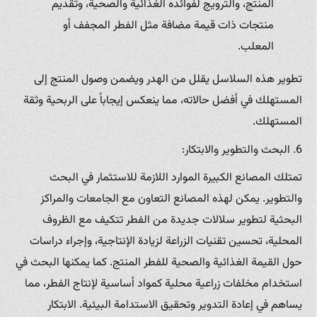
المنتج، والترويج لفوائده الغذائية والصحية، وتقديم
منتجات ذات قيمة مضافة مثل الفطر المجفف أو
المعلب.
تطوير هذه السلاسل يقلل من الهدر ويضمن وصول المنتج إلى
المستهلك في أفضل حالاته، مما ينعكس إيجاباً على الربحية وثقة
المستهلك.
6. البحث والتطوير والابتكار:
تمتلك المصانع الكبيرة الموارد اللازمة للاستثمار في البحث
والتطوير. يمكن لهذه المصانع التعاون مع الجامعات والمراكز
البحثية لتطوير سلالات جديدة من الفطر تتكيف مع الظروف
المحلية، تحسين تقنيات الزراعة لزيادة الإنتاجية، وإجراء دراسات
حول القيمة الغذائية والصحية للفطر المنتج. كما يمكنها البحث في
استخدام مخلفات زراعية محلية كمواد أساسية لإنتاج الفطر، مما
يساهم في إعادة التدوير وتحقيق الاستدامة البيئية. الابتكار