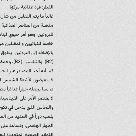
الفطر: قوة غذائية مركزة
غالباً ما يتم التقليل من شأن
مذهلة من العناصر الغذائية ال
للبروتين، وهو أمر حيوي لبناء
خاصة للنباتيين والمقللين م
بالإضافة إلى البروتين، يتفو
لا يتعرضون لأشعة الشمس الكا
د، مما يجعله خياراً غذائياً متم
لا يقتصر الأمر على الفيتامين
والنحاس الذي يدخل في تكوين 
يلعب دوراً في العديد من الع
الجهاز الهضمي، وتساعد على ال
الفوائد الصحية المتعددة للف