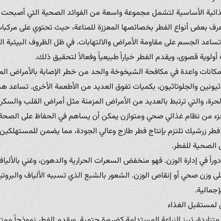
لغذائية الأساسية لتشمل مجموعة واسعة من الفوائد الصحية التي أصبحت 
ُعرف بعض أنواع الفطر بخصائصها المعززة للمناعة، حيث تحتوي على مركبات 
وتساعد الجسم على مقاومة الأمراض والالتهابات. في ظل الظروف البيئية ا
 أولوية قصوى، ويقدم الفطر خياراً طبيعياً وفعالاً لتحقيق ذلك.
إمكانات واعدة في مكافحة الشيخوخة والحد من خطر الإصابة بالأمراض الم
يونين والجلوتاثيون، بكميات تفوق العديد من الأطعمة الأخرى. تساعد هذه
لحرة، والتي ترتبط بالعديد من الأمراض المزمنة مثل أمراض القلب والسك
جزء من نظام غذائي صحي ومتوازن يمكن أن يساهم في الحفاظ على الصحة
 فطر زرشيك تلتزم بإنتاج فطر طازج وعالي الجودة، مما يضمن للمستهلكين
الصحية للفطر.
راً في إدارة الوزن. فهو منخفض السعرات الحرارية والدهون، وغني بالألياف 
ى وزن صحي أو إنقاص الوزن. الشعور بالشبع الذي تسببه الألياف والبروت
إجمالية.
 لمستقبل الغذاء
تزايدة، تبرز الزراعة المستدامة كضرورة حتمية. ويقدم الفطر نموذجاً ممتازا