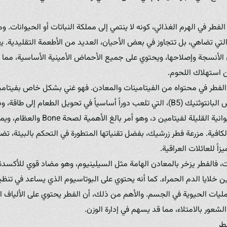
 الفطر في الهرم الغذائي، كونه لا ينتمي إلى مملكة النباتات أو الحيوانات
تي تضاهي، بل تتجاوز في بعض الأحيان، العديد من الأطعمة التقليدية. يعتب
 الأنسجة وإصلاحها، ويحتوي على جميع الأحماض الأمينية الأساسية، مما يجع
ن استهلاك اللحوم.
ق الفطر في محتواه من الفيتامينات والمعادن. فهو غني بشكل خاص بفيتامي
(B2)، والنياسين (B3)، وحمض البانتوثنيك (B5)، التي تلعب دوراً أساسياً في تحويل الط
كما أنه أحد المصادر غير الحيوانية القليل
فية. مزرعة فطر زرشيك، بفضل تقنياتها المتطورة في التحكم بالبيئة، تض
يزاً للعائلات العراقية.
ات، فالفطر يزخر بالمعادن الهامة مثل السيلينيوم، وهو مضاد قوي للأكسدة
خلايا الدم الحمراء. كما أنه يحتوي على البوتاسيوم الذي يساعد في تنظ
مليات الحيوية في الجسم. والأهم من ذلك، أن الفطر يحتوي على الألياف ا
شعور بالامتلاء، مما قد يسهم في إدارة الوزن.
طر