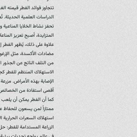
تتجاوز فوائد الفطر قيمته ا
الدراسات العلمية الحديثة. ت
تحفز نشاط الخلايا المناعية 
المتزايدة، أصبح تعزيز المناعة
علاوة على ذلك، يُظهر الفطر 
مضادات الأكسدة، مثل الإرغوث
من التلف الناتج عن الجذور ا
الاستهلاك المنتظم للفطر ك
الإصابة بهذه الأمراض. مزرعة
أقصى استفادة من الخصائص 
كما أن الفطر يمكن أن يلعب دو
ممتازاً لمن يسعون للحفاظ عل
استهلاك السعرات الحرارية ال
الزراعة المستدامة للفطر: حل
في عالم يواجه تحديات بيئية م