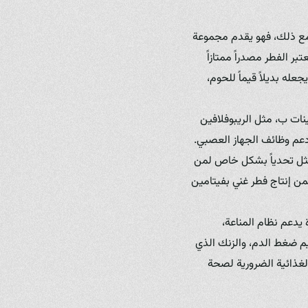
. ومع ذلك، فهو يقدم مجموعة
ر الفطر مصدراً ممتازاً
له بديلاً قيماً للحوم،
نات ب، مثل الريبوفلافين
عام إلى طاقة، ودعم وظائف الجهاز العصبي.
ة لفيتامين د، وهو أمر بالغ الأهمية لصحة Bone والعظام، ويمثل تحدياً بشكل خاص لمن
من إنتاج فطر غني بفيتامين
 يدعم نظام المناعة،
يم ضغط الدم، والزنك الذي
لغذائية الضرورية لصحة