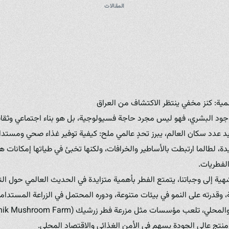
المقالات
لمية: كنز مخفي ينتظر الاكتشاف من العراق
جود البشري، فهو ليس مجرد حاجة فسيولوجية، بل هو بناء اجتماعي وثق
يد عدد سكان العالم، يبرز تحدٍ عالمي ملح: كيفية توفير غذاء صحي ومست
ة، لطالما ارتبطت بالأساطير والخرافات، ولكنها تخبئ في طياتها إمكانات ه
الفطريات.
هية إلى وجباتنا، يتمتع الفطر بأهمية متزايدة في الحديث العالمي حول ا
 وقدرته على النمو في بيئات متنوعة، ودوره المحتمل في الزراعة المستدامة
 منتج عالي الجودة يسهم في الأمن الغذائي والاقتصاد المحلي.