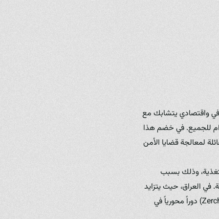
افي واقتصادي يتشابك مع
دام للجميع. في خضم هذا
ائلة لمعالجة قضايا الأمن
لتغذية، وذلك بسبب
. في العراق، حيث يتزايد
الوعي بأهمية الغذاء الصحي والمحلي، تلعب مؤسسات مثل مزرعة فطر زرشيك (Zerchik Mushroom Farm) دوراً محورياً في